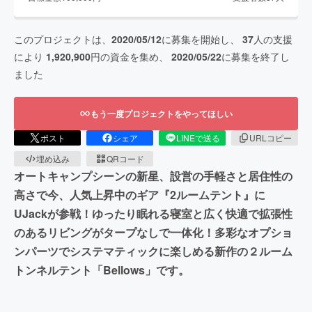
このプロジェクトは、
2020/05/12
に募集を開始し、
37
人の支援
により
1,920,900
円の資金を集め、
2020/05/22
に募集を終了し
ました
もう一度プロジェクトをやってほしい
ポスト
シェア
LINEで送る
URLコピー
埋め込み
QRコード
オートキャンプシーンの新星、設営の手軽さと居住性の
高さで今、人気上昇中のギア『2ルームテント』に
UJackが参戦！ゆったり眠れる寝室と広く快適で拡張性
のあるリビングがタープなしで一体化！多彩なオプショ
ンパーツでシステマティックに楽しめる新作の２ルーム
トンネルテント「Bellows」です。