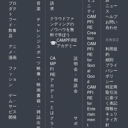
プロ
音
請
ニ
ニュー
ダク
楽
求
ティ
ス
ト
CAM
ヘルプ
クラウドファ
フー
チ
PFI
お問い
ンディングの
ド・
ャ
RE
合わせ
ノウハウを無
飲食
レ
Crea
料で学ぼう
店
ン
tion
各種規定
CAMPFIRE
ジ
CAM
アカデミー
アニ
ス
利用規
PFI
メ・
ポ
約
RE
漫画
ー
CA
説
細則
for
ツ
MP
明
プライ
Soci
ファ
映
FI
会
バシー
al
ッ
像
RE
・
ポリ
Goo
ショ
・
ア
相
シー
d
ン
映
カ
談
特定商
CAM
画
デ
会
取引法
PFI
ゲー
書
ミ
に基づ
RE
ム・
籍
ー
く表記
for
サー
・
と
情報セ
Ente
ビス
雑
は
キュリ
rtain
開発
誌
ク
サ
ティ方
men
出
ラ
ポ
針
t
版