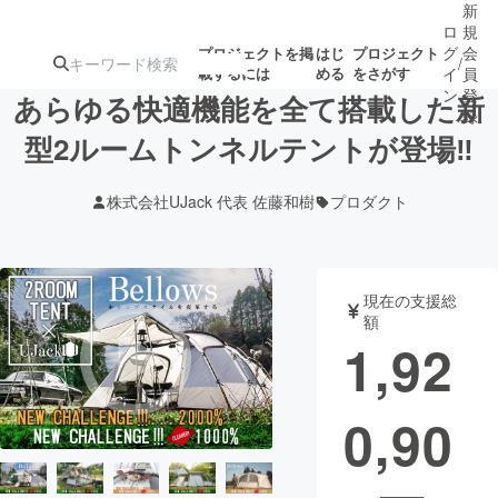
新
ロ
規
グ
会
プロジェクトを掲
はじ
プロジェクト
/
載するには
める
をさがす
イ
員
ン
登
あらゆる快適機能を全て搭載した新
録
型2ルームトンネルテントが登場‼
人気のプロ
注目のリ
注目の新着プロ
募集終了が近いプ
もうすぐ公開
株式会社UJack 代表 佐藤和樹
プロダクト
ジェクト
ターン
ジェクト
ロジェクト
されます
アート・写真
音楽
現在の支援総
額
1,92
テクノロジー・ガジェット
ゲーム・サ
0,90
映像・映画
書籍・雑誌
ビジネス・起業
チャレンジ