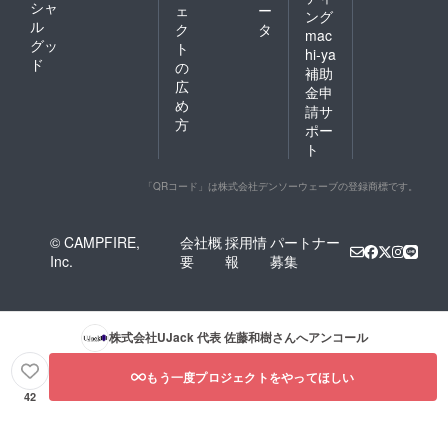
シャ
ェ
ー
ング
ル
ク
タ
mac
グッ
ト
hi-ya
ド
の
補助
広
金申
め
請サ
方
ポー
ト
「QRコード」は株式会社デンソーウェーブの登録商標です。
© CAMPFIRE,
会社概
採用情
パートナー
Inc.
要
報
募集
株式会社UJack 代表 佐藤和樹
さんへアンコール
もう一度プロジェクトをやってほしい
42