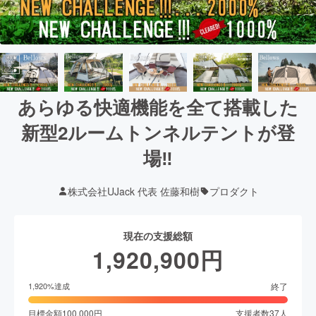
あらゆる快適機能を全て搭載した
新型2ルームトンネルテントが登
場‼
株式会社UJack 代表 佐藤和樹
プロダクト
現在の支援総額
1,920,900
円
終了
1,920
%達成
目標金額
100,000
円
支援者数
37
人