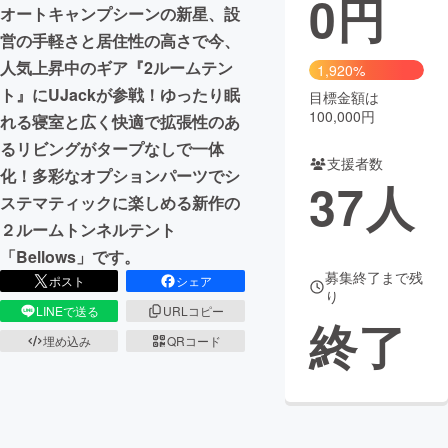
0
円
オートキャンプシーンの新星、設
まちづくり・地域活性化
営の手軽さと居住性の高さで今、
人気上昇中のギア『2ルームテン
1,920%
ト』にUJackが参戦！ゆったり眠
目標金額は
CAMPFIRE for Social Good
CAMPFIRE Creation
100,000円
れる寝室と広く快適で拡張性のあ
CAMPFIREふるさと納税
machi-ya
コミュニティ
るリビングがタープなしで一体
支援者数
化！多彩なオプションパーツでシ
37
人
ステマティックに楽しめる新作の
２ルームトンネルテント
「Bellows」です。
募集終了まで残
ポスト
シェア
り
LINEで送る
URLコピー
終了
埋め込み
QRコード