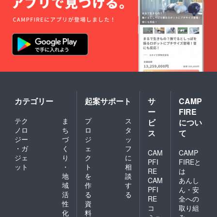
カテゴリー
起案サポート
サ
CAMP
ー
FIRE
テク
ま
プ
ス
ビ
につい
ノロ
ち
ロ
タ
ス
て
ジー
づ
ジ
ッ
・ガ
く
ェ
フ
CAM
CAMP
ジェ
り
ク
に
PFI
FIREと
ット
・
ト
相
RE
は
地
を
談
CAM
あんし
域
作
す
PFI
ん・安
活
る
る
RE
全への
性
資
コ
取り組
化
料
ミュ
み