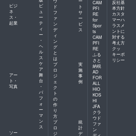
ウ
ー
反社基
CAM
ビジ
ビ
ド
ト
本方針
PFI
ネ
ュ
フ
サ
カスタ
RE
ス・
ー
ァ
ー
マーハ
for
起業
テ
ン
ビ
ラスメ
Spor
ィ
デ
ス
ントに
ts
ー
ィ
対する
CAM
・
ン
考え方
PFI
ヘ
グ
クッ
RE
ル
と
キーポ
ふる
ス
は
リシー
さと
ケ
プ
実
納税
ア
ロ
施
AD
アー
舞
ジ
事
FOR
ト・
台
ェ
例
ALL
写真
・
ク
HIO
パ
ト
KOS
フ
の
HI
ォ
作
JFA
ー
り
クラ
マ
方
ウド
ン
プ
統
ファ
ス
ロ
計
ン
ソー
ジ
デ
ディ