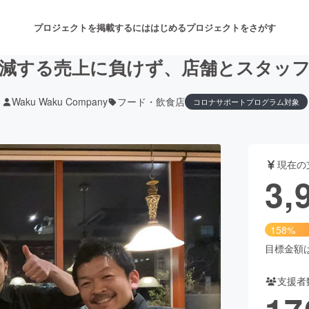
プロジェクトを掲載するには
はじめる
プロジェクトをさがす
減する売上に負けず、店舗とスタッ
Waku Waku Company
フード・飲食店
コロナサポートプログラム対象
注目のリターン
注目の新着プロジェクト
募集終了が近いプロジェクト
も
現在の
音楽
舞台・パフォーマンス
3,
ゲーム・サービス開発
フード・飲食店
158%
書籍・雑誌出版
アニメ・漫画
目標金額は2
支援者
チャレンジ
ビューティー・ヘルスケ