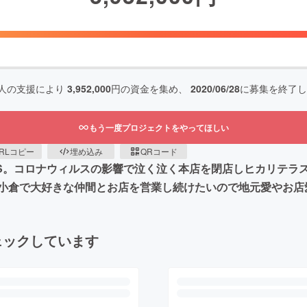
人の支援により
3,952,000
円の資金を集め、
2020/06/28
に募集を終了し
もう一度プロジェクトをやってほしい
RLコピー
埋め込み
QRコード
ES。コロナウィルスの影響で泣く泣く本店を閉店しヒカリテ
小倉で大好きな仲間とお店を営業し続けたいので地元愛やお店愛
ェックしています