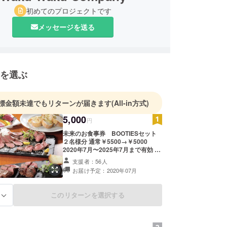
初めてのプロジェクトです
メッセージを送る
を選ぶ
標金額未達でもリターンが届きます
(All-in方式)
5,000
円
未来のお食事券 BOOTIESセット
２名様分 通常￥5500→￥5000
2020年7月〜2025年7月まで有効 初
めての方におすすめな ブーティーズ
支援者：56人
の人気メニューが４品入ってます♪
お届け予定：2020年07月
・自家製ローストビーフ ・八丁味噌
を使ったバーニャカウダ ・氷温熟成
肉 赤牛のグリル ・北海道産ラク
このリターンを選択する
る
レットチーズ＆バゲット