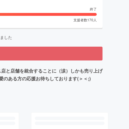
終了
支援者数
170
人
ました
ラス店と店舗を統合することに（涙）しかも売り上げ
のある方の応援お待ちしております(＞＜;)