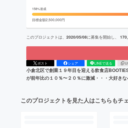
158
%達成
目標金額
2,500,000
円
このプロジェクトは、
2020/05/08
に募集を開始し、
170
ポスト
シェア
LINEで送る
U
小倉北区で創業１９年目を迎える飲食店BOOTI
が前年比の１０％〜２０％に激減・・・大好きな
このプロジェクトを見た人はこちらもチ