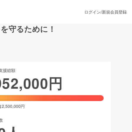
ログイン
/
新規会員登録
フを守るために！
うすぐ公開されます
支援総額
プロダクト
952,000
円
ファッション
スポーツ
,500,000円
数
ア
ソーシャルグッド