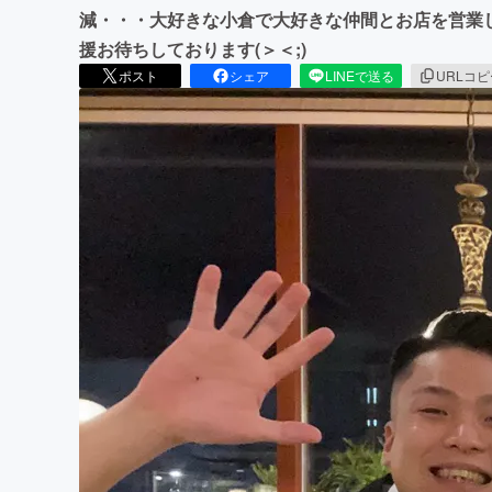
減・・・大好きな小倉で大好きな仲間とお店を営業
援お待ちしております(＞＜;)
ポスト
シェア
LINEで送る
URLコ