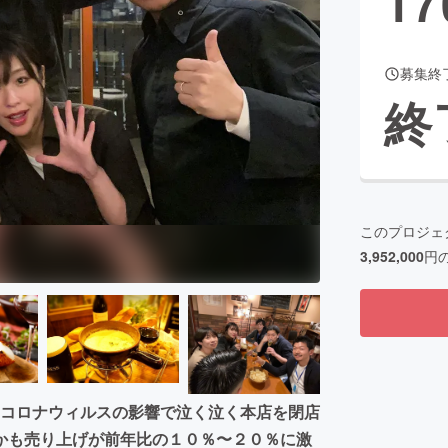
17
募集終
CAMPFIRE for Social Good
CAMPFIRE Creation
終
CAMPFIREふるさと納税
machi-ya
コミュニティ
このプロジェ
3,952,000
円
S。コロナウィルスの影響で泣く泣く本店を閉店
かも売り上げが前年比の１０％〜２０％に激