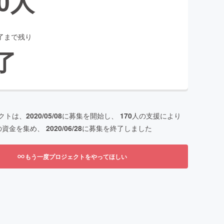
0
人
了まで残り
了
クトは、
2020/05/08
に募集を開始し、
170
人の支援により
の資金を集め、
2020/06/28
に募集を終了しました
もう一度プロジェクトをやってほしい