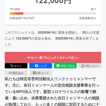
終了
16
%達成
目標金額
718,676
円
支援者数
25
人
このプロジェクトは、
2020/06/16
に募集を開始し、
25
人の支援
により
122,000
円の資金を集め、
2020/08/14
に募集を終了しま
した
もう一度プロジェクトをやってほしい
ポスト
シェア
LINEで送る
URLコピー
埋め込み
QRコード
私たちは特定非営利活動法人リンクトゥミャンマーで
す。主に、在日ミャンマー人の定住相談支援事業を行っ
ているNPO法人です。新型コロナウイルスの影響で解
雇・雇い止め、休業要請された在日ミャンマー人の相談
が急増しており、もっと多くの相談に対応するために十