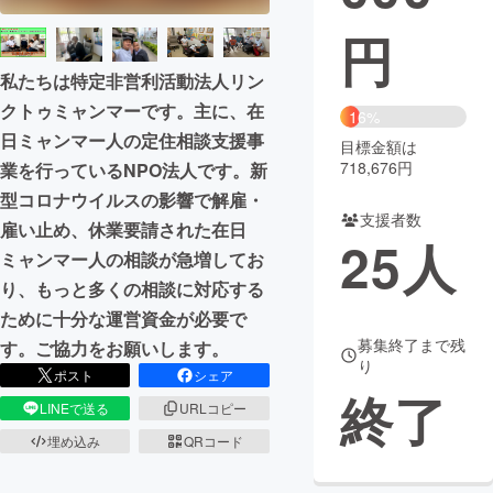
円
まちづくり・地域活性化
私たちは特定非営利活動法人リン
クトゥミャンマーです。主に、在
CAMPFIRE for Social Good
CAMPFIRE Creation
16%
日ミャンマー人の定住相談支援事
CAMPFIREふるさと納税
machi-ya
コミュニティ
目標金額は
718,676円
業を行っているNPO法人です。新
型コロナウイルスの影響で解雇・
支援者数
雇い止め、休業要請された在日
25
人
ミャンマー人の相談が急増してお
り、もっと多くの相談に対応する
ために十分な運営資金が必要で
募集終了まで残
す。ご協力をお願いします。
り
ポスト
シェア
終了
LINEで送る
URLコピー
埋め込み
QRコード