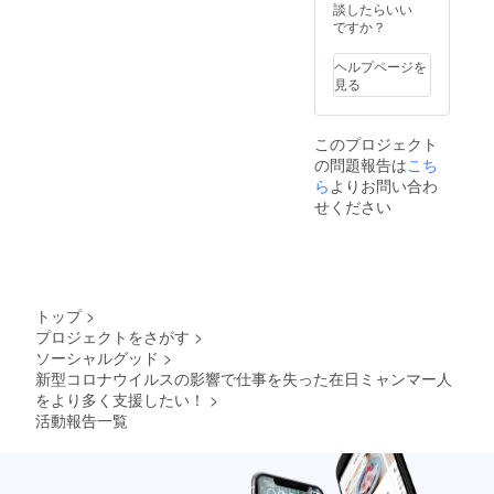
ルール:
覧」と
談したらいい
を選べばいいからです。そ
善人過
してお
ですか？
ぎず、
の日、夫はラフな格好をし
名前を
したた
掲載し
ヘルプページを
ていました。夫が外出する
かに、
ます。
見る
そして
※支援
ときに襟付きシャツを着る
誠実
時、必
に」1冊
ず備考
ようになったのは、それか
このプロジェクト
を提供
欄にご
の問題報告は
こち
しま
らです。人は革靴や襟付き
希望の
す。 ・
ら
よりお問い合わ
お名前
シャツやスーツを着る人
リンク
をご記
せください
トゥ
入くだ
に、差別的な待遇はしない
ミャン
さい。
マーの
のです。要は見た目を変え
ウェブ
サイト
て、行く場所を変えて、自
に「支
トップ
>
分の能力を日本社会で証明
援者一
プロジェクトをさがす
>
覧」と
していけば、克服できる問
ソーシャルグッド
>
してお
名前を
新型コロナウイルスの影響で仕事を失った在日ミャンマー人
題でした。夫の周囲にいる
掲載し
をより多く支援したい！
>
ます。
在日ミャンマー人は、こう
活動報告一覧
・支援
した問題を克服できる人
してい
るミャ
と、そうでない人がいまし
ン