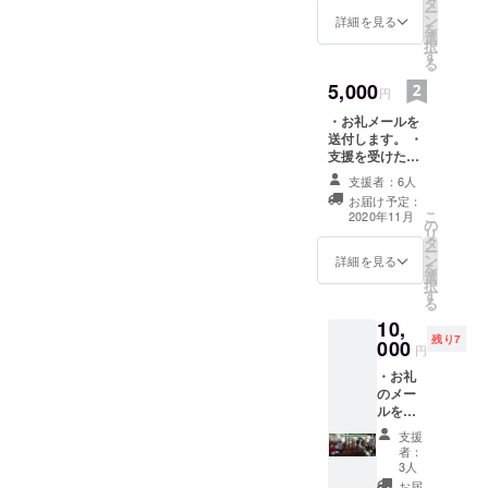
タ
NPOリンクトゥミャンマー
ー
動法人で
ン
詳細を見る
を
選
す。
には、これまでよりも労働
択
す
る
問題として深刻な案件の相
5,000
円
談が寄せられてきていまし
・お礼メールを
た。雇い止め、雇い止め時
送付します。 ・
支援を受けた
の退職届に「自己都合退
ミャンマー人か
支援者：6人
らのお礼メッ
職」と書かせる派遣会社、
お届け予定：
セージレターを
こ
2020年11月
勤務先の居酒屋で店長がク
の
送付します。 ※
リ
タ
支援時、必ず備
ー
ビになり、管理者がいない
ン
考欄にご希望の
詳細を見る
を
選
お名前をご記入
中での外国人アルバイトス
択
す
ください。
る
タッフの困惑、休業手当の
10,
残り7
000
申請、などなど。正直、人
円
・お礼
材・資金不足にあえいでい
のメー
ました。一方で、こうした
ルを送
付しま
支援
新型コロナウイルスにより
す。 ・
者：
支援を
3人
失業した人々がいるのは、
受けた
お届