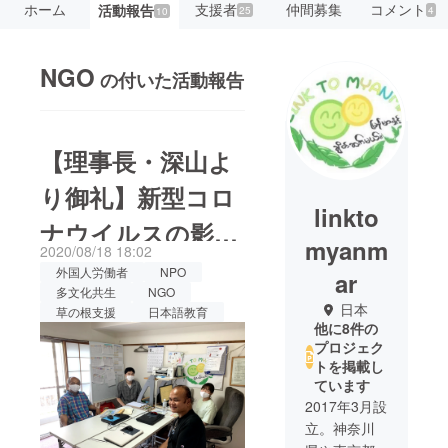
ホーム
支援者
仲間募集
コメント
活動報告
25
4
10
NGO
の付いた活動報告
【理事長・深山よ
り御礼】新型コロ
linkto
ナウイルスの影響
myanm
2020/08/18 18:02
で仕事を失った在
外国人労働者
NPO
ar
多文化共生
NGO
日ミャンマー人へ
日本
草の根支援
日本語教育
他に8件の
のご支援、確かに
プロジェク
トを掲載し
受け取りました。
ています
2017年3月設
立。神奈川