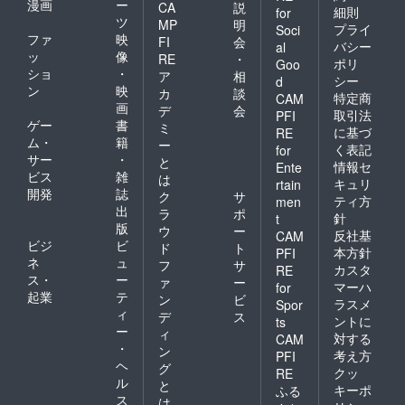
漫画
ー
CA
説
動き始めました。【2017年
細則
for
ツ
MP
明
プライ
Soci
~2019年「NPOリンクトゥ
ファ
映
FI
会
バシー
al
ッ
像
RE
・
ミャンマー」として始動】
ポリ
Goo
ショ
・
ア
相
シー
d
（リンクトゥミャンマーが
ン
映
カ
談
特定商
CAM
画
デ
会
支援するミャンマー・ラカ
取引法
PFI
ゲー
書
ミ
に基づ
RE
イン州孤児院）（１）在日
ム・
籍
ー
く表記
for
サー
・
と
ミャンマー人定住支援
情報セ
Ente
ビス
雑
は
キュリ
rtain
（２）文化交流（３）国際
開発
誌
ク
サ
ティ方
men
出
協力NPOリンクトゥミャン
ラ
ポ
針
t
版
ウ
ー
反社基
CAM
マーは、上記３つの主要事
ビジ
ビ
ド
ト
本方針
PFI
ネ
ュ
業があります。発足当時か
フ
サ
カスタ
RE
ス・
ー
ァ
ー
マーハ
for
ら、すべての事業を行って
起業
テ
ン
ビ
ラスメ
Spor
ィ
いましたが、特に「国際協
デ
ス
ントに
ts
ー
ィ
対する
CAM
力」を主要事業としたの
・
ン
考え方
PFI
は、当時、海外への開発や
ヘ
グ
クッ
RE
ル
と
キーポ
NPO/NGOに興味のある人々
ふる
ス
は