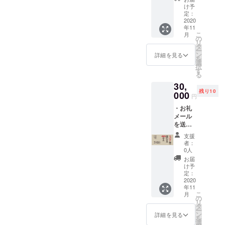
ミャン
日本だけのことではありま
け予
マー人
定：
せん。海外でも同様のこと
からの
2020
年11
お礼
が起こっています。ですか
こ
月
メッ
の
リ
セージ
タ
ら、こうも思っていまし
ー
レター
ン
詳細を見る
を
を送付
た。「日本に住む日本人も
選
択
しま
す
る
困っている人が多いし、海
す。 ・
30,
リンク
外に住む日本人で仕事を
残り10
トゥ
000
円
ミャン
失った人もいるし、クラウ
・お礼
マーの
メール
イベン
ドファンディングで在日外
を送付
ト一回
国人の支援を求めても、共
しま
無料ご
支援
す。 ・
招待し
者：
感を得られるかどう
支援を
ます。
0人
受けた
（開催
お届
か……」このクラウドファ
ミャン
日：
け予
マー人
2020年
定：
ンディングは、事務局の押
からの
2020
12月
年11
田さんや、他スタッフ・ボ
お礼
頃 場
こ
月
メッ
所：横
の
ランティアが、やってみた
リ
セージ
浜市近
タ
ー
レター
郊 往
ン
詳細を見る
いと希望したので始めまし
を
を送付
復交通
選