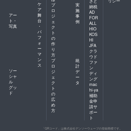
リシー
さと
にとって、「外国人の日本
ケ
プ
実
納税
ア
ロ
施
における定住支援」という
AD
アー
舞
ジ
事
FOR
ことにピンとくる方々が少
ト・
台
ェ
例
ALL
写真
・
ク
なかったからでもありま
HIO
パ
ト
KOS
す。募金をつのっても、
フ
の
HI
ォ
作
「これは海外に住む人に渡
JFA
ー
り
クラ
して」という支援者が多
マ
方
ウド
ン
プ
統
かったというのもありま
ファ
ス
ロ
計
ン
す。法人化して、学生や研
ソー
ジ
デ
ディ
シャ
ェ
ー
究者の方々、多文化共生に
ング
ル
ク
タ
mac
ご興味のある方々が少しず
グッ
ト
hi-ya
ド
つ、当会に連絡をくれるよ
の
補助
広
金申
うになりました。ミャン
め
請サ
マー少数民族の水かけ祭り
方
ポー
ト
を行うなど、数人のボラン
ティアではできないイベン
「QRコード」は株式会社デンソーウェーブの登録商標です。