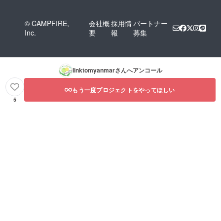
トも、開催しました。ま
た、少々の助成金を獲得す
© CAMPFIRE,
会社概
採用情
パートナー
Inc.
要
報
募集
るようになりました。それ
でも、「日本に外国人が住
み、ともに生きる社会を希
linktomyanmar
さんへアンコール
求する」という考えに共感
が深まっているという実感
もう一度プロジェクトをやってほしい
5
はありませんでした。ミャ
ンマーに興味を持つ方はい
ます。外国人を支援する方
もいます。しかし、こうし
た人々は少数であって、少
数であることに変わりがな
いと思っていました。ミャ
ンマー少数民族の水かけ祭
りを主催し、マスコミに開