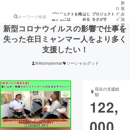
新
ロ
規
グ
会
プロジェクトを掲
はじ
プロジェクト
/
載するには
める
をさがす
イ
員
ン
登
新型コロナウイルスの影響で仕事を
録
失った在日ミャンマー人をより多く
支援したい！
人気のプロ
注目のリ
注目の新着プロ
募集終了が近いプ
もうすぐ公開
ジェクト
ターン
ジェクト
ロジェクト
されます
linktomyanmar
ソーシャルグッド
アート・写真
音楽
現在の支援総
テクノロジー・ガジェット
ゲーム・サ
額
122,
映像・映画
書籍・雑誌
000
ビジネス・起業
チャレンジ