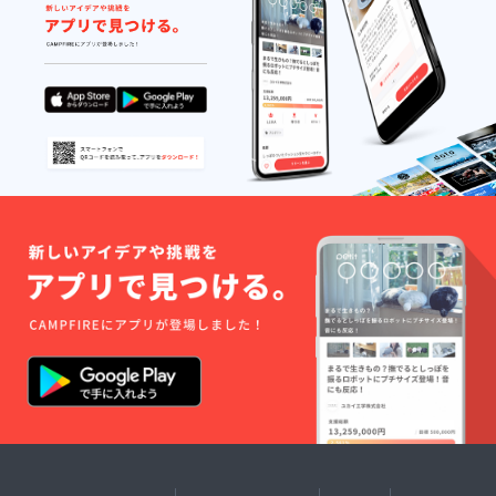
マー・
た。克服できない人のほう
ラカイ
ン州の
が多かったです。私と夫
孤児院
は、在日ミャンマー人に対
の近く
の工場
して、ボランティアで仕事
で作ら
れた、
を紹介したり、バス旅行の
ラン
チョン
バスをチャーターしたり、
マット
不動産契約支援をしたり、
を提供
しま
飛行機チケットを買ったり
す。 ※
支援
するようになりました。で
時、必
ず備考
も、私たちがバスを借りて
欄にご
も、在日ミャンマー人が旅
希望の
お名前
行中にバス運転手と喧嘩し
をご記
入くだ
て、その会社から二度とバ
さい。
スを借りられなくなった
り、本当に、さまざまなこ
とがありました。年間支援