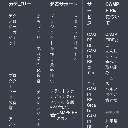
相談数が150回を超えた時
カテゴリー
起案サポート
サ
CAMP
ー
FIRE
に、在日ミャンマー人定住
テク
ま
プ
ス
ビ
につい
支援を、ボランティア団体
ノロ
ち
ロ
タ
ス
て
ジー
づ
ジ
ッ
として、組織化しようと考
・ガ
く
ェ
フ
CAM
CAMP
えるようになりました。二
ジェ
り
ク
に
PFI
FIREと
ット
・
ト
相
人でボランティアで支援す
RE
は
地
を
談
CAM
あんし
るには、助けを求める声が
域
作
す
PFI
ん・安
活
る
る
多かったこともあります
RE
全への
性
資
コ
取り組
し、「もしかしたら、外国
化
料
ミュ
み
プロ
音
請
人定住支援にご興味をもっ
ニ
ニュー
ダク
楽
求
ティ
ス
てくださる別の方々が日本
ト
CAM
ヘルプ
クラウドファ
にいるかもしれない。その
フー
チ
PFI
お問い
ンディングの
ド・
ャ
方々に力を貸してもらえた
RE
合わせ
ノウハウを無
飲食
レ
Crea
料で学ぼう
ら嬉しい……」と、あるか
店
ン
tion
各種規定
CAMPFIRE
ジ
ないか分からない希望をも
CAM
アカデミー
アニ
ス
利用規
PFI
とに、NPO法人化に向けて
メ・
ポ
約
RE