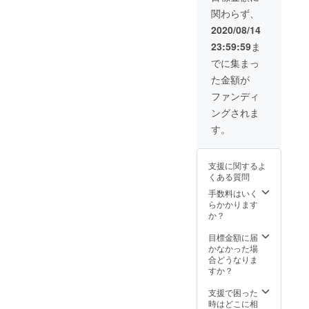
を無料
で）、
した。外国人の風貌の夫に
関わらず、
ご招待
・理事
します
対して、丁寧な対応をして
長著書
2020/08/14
（開催
「ミャ
もらえなかったからです。
23:59:59
ま
日：
ンマー
2020年
に学ぶ
でに集まっ
「どうせ日本語で薬につい
12月
海外ビ
た金額が
場所：
ジネス
て説明しても、日本語が分
横浜市
40の
ファンディ
近郊
からないでしょう」こうい
ルール:
ングされま
往復交
善人過
う薬局の態度に直面して、
通費：
ぎず、
す。
自己負
したた
私はつくづく、日本に住む
担 チ
かに、
ケット
そして
東南アジアの人々が受ける
支援に関するよ
有効期
誠実
くある質問
限
風当りがどんなものか、日
に」1冊
2021年
を提供
手数料はいく
本社会の外国人との共生と
末ま
しま
らかかります
で）、
す。 ・
か？
はどうあるべきか、考える
・理事
リンク
長著書
トゥ
目標金額に届
ようになりました。それで
「ミャ
ミャン
かなかった場
ンマー
も私たちは非常に恵まれて
マーの
合どうなりま
に学ぶ
ウェブ
すか？
いました。その薬局には二
海外ビ
サイト
ジネス
に「支
支援で困った
度と行かないで、別の薬局
40の
援者一
時はどこに相