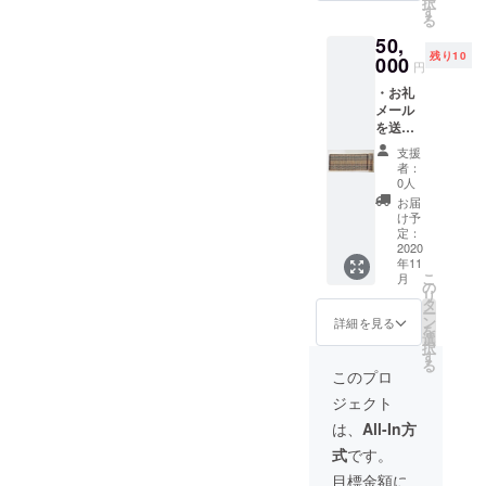
択
しま
費：自
た。外国人の日本における
す
る
す。 ・
己負
定住支援活動で、募金を得
50,
リンク
担 チ
残り10
トゥ
000
ケット
円
られるか、半信半疑でし
ミャン
有効期
・お礼
マーの
限：
た。これまで定住支援をし
メール
イベン
2021年
を送付
ト一回
末ま
てきて、「外国人を支援す
しま
無料ご
で） ・
支援
す。 ・
る活動が、日本社会で全員
招待し
当会の
者：
支援を
ます。
ウェブ
0人
に受け入れられるわけでは
受けた
（未
サイト
お届
ミャン
定：
に「寄
け予
ない」「外国人を支援して
マー人
2020年
定：
付者一
からの
2020
12月
覧」に
も、その外国人が支援をあ
年11
お礼
頃 場
お名前
こ
月
メッ
りがたいと思わないときも
所：横
の
を掲載
リ
セージ
浜市近
タ
しま
ー
ある」という経験を多くし
レター
郊 往
ン
す。 ※
詳細を見る
を
を送付
復交通
選
支援
てきたからです。【2012年
択
しま
費：自
す
時、必
る
す。 ・
己負
ず備考
から2016年、ボランティア
このプロ
リンク
担 チ
欄にご
ジェクト
トゥ
として】2012年冬、横浜の
ケット
希望の
ミャン
有効期
お名前
は、
All-In方
薬局から、ミャンマー人の
マーの
限：
をご記
式
です。
イベン
2021年
入くだ
夫が憤慨して帰宅してきま
ト一回
末ま
さい。
目標金額に