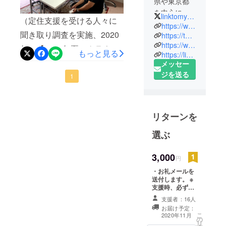
県や東京都
を中心に
linktomyanmar
（定住支援を受ける人々に
①在日ミャ
https://www.npoltm.org/
聞き取り調査を実施、2020
ンマー人定
https://twitter.com/linktomyanmar
https://www.facebook.com/LinkToMyanmar/
住支援
年）【2020年夏、クラウド
もっと見る
https://lin.ee/kErlrHY
②文化交流
ファンディング終了】2020
メッセー
③国際協力
ジを送る
年に新型コロナウイルスと
1
活動
を行なって
いうこれまで人類が出会っ
おります。
たことのないウイルスの脅
一緒に活動
リターンを
威により、日本の外国人の
していただ
生活が困窮する事態が発生
選ぶ
ける会員及
びボラン
しました。世界中で、新型
3,000
ティア募集
円
コロナウイルスによって経
中！日本人
・お礼メールを
済が停滞した場所で、人々
とミャン
送付します。 ※
支援時、必ず備
は仕事を失ったり、生活が
マー人が協
考欄にご希望の
支援者：16人
力して運営
貧しくなる状況が出てきま
お名前をご記入
お届け予定：
している特
ください。
こ
2020年11月
した。2020年3月頃から、
の
定非営利活
リ