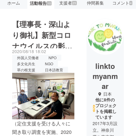
ホーム
支援者
仲間募集
コメント
活動報告
25
4
10
【理事長・深山よ
り御礼】新型コロ
ナウイルスの影響
2020/08/18 18:02
で仕事を失った在
外国人労働者
NPO
linkto
多文化共生
NGO
日ミャンマー人へ
草の根支援
日本語教育
myanm
のご支援、確かに
ar
受け取りました。
日本
他に8件の
プロジェク
トを掲載し
ています
（定住支援を受ける人々に
2017年3月設
立。神奈川
聞き取り調査を実施、2020