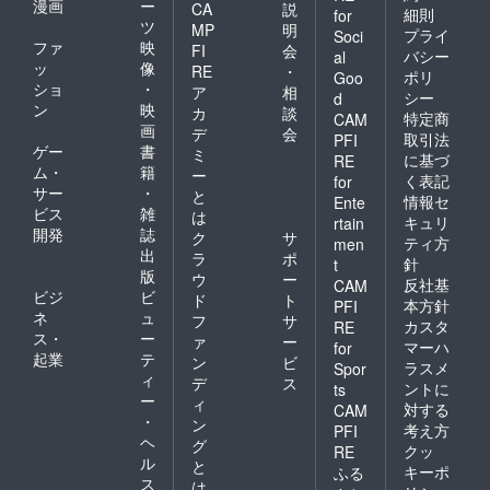
勘違いしていました。しか
漫画
ー
CA
説
細則
（リンクトゥミャンマーが
for
ツ
MP
明
し、プロジェクトを開始し
プライ
Soci
支援するミャンマー・ラカ
ファ
映
FI
会
バシー
al
てみると、予想していたよ
ッ
像
RE
・
イン州孤児院）（１）在日
ポリ
Goo
ショ
・
り支援者が集まらない…と
ア
相
シー
d
ミャンマー人定住支援
ン
映
カ
談
特定商
CAM
いう状態に陥りました。
画
デ
会
（２）文化交流（３）国際
取引法
PFI
ゲー
書
SNSなどを活用してシェア
ミ
に基づ
RE
協力NPOリンクトゥミャン
ム・
籍
ー
く表記
for
してみたものの、あまり伸
サー
・
と
マーは、上記３つの主要事
情報セ
Ente
ビス
雑
びず、結局最後まで有効な
は
キュリ
rtain
業があります。発足当時か
開発
誌
ク
サ
ティ方
men
手段を見いだせないまま時
出
ラ
ポ
ら、すべての事業を行って
針
t
が流れてしまいました。残
版
ウ
ー
反社基
CAM
いましたが、特に「国際協
ビジ
ビ
ド
ト
本方針
り1日となった現在、約10万
PFI
ネ
ュ
フ
サ
力」を主要事業としたの
カスタ
RE
円の支援を20名の方々いた
ス・
ー
ァ
ー
マーハ
for
は、当時、海外への開発や
起業
テ
ン
ビ
だいておりますが、目標金
ラスメ
Spor
ィ
NPO/NGOに興味のある人々
デ
ス
ントに
ts
額には達していません。反
ー
ィ
対する
CAM
にとって、「外国人の日本
・
ン
省点としては、メンバー間
考え方
PFI
ヘ
における定住支援」という
グ
クッ
RE
の情報共有、プロジェクト
ル
と
キーポ
ふる
ことにピンとくる方々が少
ス
は