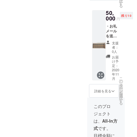
ターンを始めてから、新型
しているミャンマー人とお
択
しま
費：自
す
プロジェクトも残すところ
た。これまで定住支援をし
る
本で生活している人は数多
す。 ・
己負
コロナウイルスの影響によ
話しする機会をいただきま
50,
あと3日となりました。これ
リンク
てきて、「外国人を支援す
担 チ
くいます。普段自分たちが
残り10
り仕事を失った在日外国人
した。新型コロナの影響
トゥ
000
ケット
円
までに18名の方々にご支援
る活動が、日本社会で全員
ミャン
有効期
何気なく見たり聞いたりす
が想像以上に多いことに気
で、「掛け持ちでしていた
・お礼
マーの
限：
いただいております。誠に
に受け入れられるわけでは
メール
イベン
る言葉がほとんど理解でき
2021年
が付きました。ファミレス
アルバイトで解雇された」
を送付
ト一回
末ま
ありがとうございます。ご
ない」「外国人を支援して
ない状況を自分に置き換え
しま
無料ご
で） ・
にいた彼らも同じような状
「シフトの時間が減らされ
支援
す。 ・
支援いただきました寄付金
招待し
も、その外国人が支援をあ
当会の
者：
てみると、とても恐ろしく
支援を
況に陥っているかもしれま
て収入が減った」「ミャン
ます。
ウェブ
0人
は、新型コロナウイルスに
りがたいと思わないときも
受けた
（未
サイト
お届
感じます。日本では、多言
せん。当会には緊急事態宣
マーに残ってる家族に送る
ミャン
定：
に「寄
け予
より職を失った在日ミャン
ある」という経験を多くし
マー人
2020年
定：
語対応が充実しているわけ
付者一
言が解除されてからも、職
お金がない」というリアル
からの
2020
12月
覧」に
マー人への支援に大切に使
てきたからです。【2012年
年11
ではありません。最近では
お礼
頃 場
お名前
を失った多くのミャンマー
な声を彼らから聴き、
こ
月
メッ
わせていただきます。今回
所：横
から2016年、ボランティア
の
を掲載
英語や中国語の表記もちら
リ
セージ
人が助けを求めに来ていま
ショックを受けました。飲
浜市近
タ
しま
ー
は支援活動を実際に行って
として】2012年冬、横浜の
レター
郊 往
ン
す。 ※
詳細を見る
ほら見かけるようになりま
を
す。リンクトゥミャンマー
食店や接客業、介護などの
を送付
復交通
選
支援
みて感じたこと、私の思い
薬局から、ミャンマー人の
択
しま
費：自
したが、皆さんはミャン
す
時、必
のインターン生として、自
職業に就く労働人口が不足
る
す。 ・
己負
ず備考
このプロ
をお伝えしたいと思いま
夫が憤慨して帰宅してきま
マー人が使うビルマ語の表
リンク
担 チ
欄にご
分が出来ることはなにかを
するに伴い、これらの職種
ジェクト
トゥ
す。拙い文章ではあります
ケット
した。外国人の風貌の夫に
希望の
記を街で見かけたことはあ
ミャン
常に模索しながら、彼らの
に従事する外国人労働者が
有効期
お名前
は、
All-In方
が、御一読いただけると幸
対して、丁寧な対応をして
マーの
限：
をご記
りますか？ おそらく、ほ
手助けに少しでもなれるよ
増えています。彼らの多く
式
です。
イベン
2021年
入くだ
いです。新型コロナウイル
もらえなかったからです。
ト一回
末ま
とんどの方がないと思いま
さい。
目標金額に