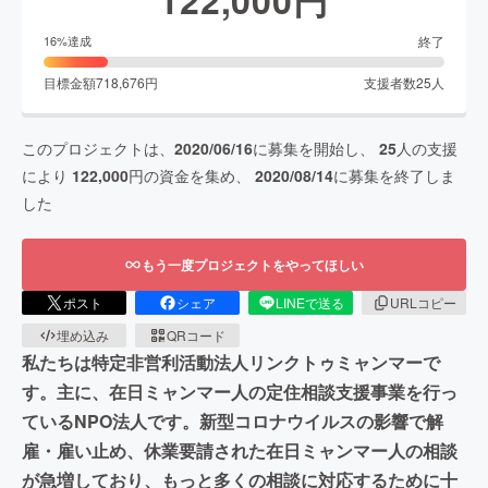
終了
16
%達成
目標金額
718,676
円
支援者数
25
人
このプロジェクトは、
2020/06/16
に募集を開始し、
25
人の支援
により
122,000
円の資金を集め、
2020/08/14
に募集を終了しま
した
もう一度プロジェクトをやってほしい
ポスト
シェア
LINEで送る
URLコピー
埋め込み
QRコード
私たちは特定非営利活動法人リンクトゥミャンマーで
す。主に、在日ミャンマー人の定住相談支援事業を行っ
ているNPO法人です。新型コロナウイルスの影響で解
雇・雇い止め、休業要請された在日ミャンマー人の相談
が急増しており、もっと多くの相談に対応するために十