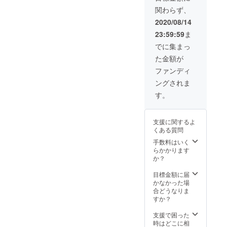
う日々活動しています。当
は非正規雇用労働者として
を無料
で）、
スの影響で職を失った、あ
「どうせ日本語で薬につい
関わらず、
す。そのため、在日ミャン
ご招待
・理事
会のクラウドファンディン
働いてるケースが多く、今
します
るいは収入が激減したと
長著書
て説明しても、日本語が分
2020/08/14
マー人が日本で生活してい
（開催
グも終了まで残り僅かとな
回のような緊急事態が起き
「ミャ
23:59:59
ま
いった方々は少なくありま
からないでしょう」こうい
日：
ンマー
くには、日本語を習得する
りましたが、より多くの
ると、まず弱い立場の外国
2020年
に学ぶ
でに集まっ
せん。しかしながら焦点が
う薬局の態度に直面して、
12月
海外ビ
ことが欠かせないのです。
方々を救うために、皆様の
人労働者が最初の解雇の
た金額が
場所：
ジネス
当てられているのは日本人
私はつくづく、日本に住む
彼らが、日本で不自由なく
横浜市
40の
お力が必要です。どうぞご
ターゲットになります。そ
ファンディ
近郊
ばかりであるように感じま
ルール:
東南アジアの人々が受ける
暮らしていけるよう少しで
ングされま
往復交
支援のほどよろしくお願い
うした状況になった場合、
善人過
す。母国からお金を稼ぐた
風当りがどんなものか、日
通費：
ぎず、
す。
もサポートができたらと思
致します。伊藤洸太
日本国民は国からの援助を
自己負
したた
めに日本語もままならない
本社会の外国人との共生と
担 チ
かに、
い、私も日々活動していま
受け取ることができます
ケット
そして
状態で来日したにも関わら
はどうあるべきか、考える
支援に関するよ
す。より多くの方々に支援
有効期
誠実
が、外国人労働者たちは援
くある質問
限
ず、コロナ禍により職を失
に」1冊
ようになりました。それで
を届けるためにも、皆様の
2021年
助を受け取ることができま
を提供
手数料はいく
い収入がない。新しい職を
も私たちは非常に恵まれて
末ま
しま
らかかります
ご協力が必要です。当会の
せん。そして、彼らは収入
で）、
す。 ・
か？
探さないと生計が立てられ
いました。その薬局には二
・理事
リンク
クラウドファンディング期
を失い生活ができなくなっ
長著書
トゥ
目標金額に届
ないが、職探しの仕方が分
度と行かないで、別の薬局
間も残り二日となりました
「ミャ
ミャン
かなかった場
てしまいますし、母国に帰
ンマー
からない。助成金等の申請
マーの
を選べばいいからです。そ
合どうなりま
が、皆様の支援をお待ちし
に学ぶ
ろうと思っても航空便がな
ウェブ
すか？
をしたいが日本語が分から
の日、夫はラフな格好をし
海外ビ
サイト
ております！最後までお読
いので帰る手段もありませ
ジネス
に「支
支援で困った
ず、書類を提出できない。
ていました。夫が外出する
40の
援者一
みいただきありがとうござ
時はどこに相