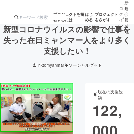
新
ロ
規
グ
会
プロジェクトを掲
はじ
プロジェクト
/
載するには
める
をさがす
イ
員
ン
登
新型コロナウイルスの影響で仕事を
録
失った在日ミャンマー人をより多く
支援したい！
人気のプロ
注目のリ
注目の新着プロ
募集終了が近いプ
もうすぐ公開
ジェクト
ターン
ジェクト
ロジェクト
されます
linktomyanmar
ソーシャルグッド
アート・写真
音楽
現在の支援総
テクノロジー・ガジェット
ゲーム・サ
額
122,
映像・映画
書籍・雑誌
000
ビジネス・起業
チャレンジ