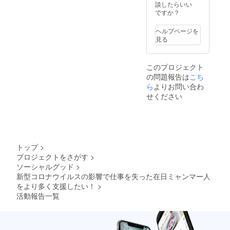
ん。まさになす術なしで
ルール:
覧」と
談したらいい
そのような状況にある外国
ときに襟付きシャツを着る
いました。伊藤洸太
善人過
してお
ですか？
す。人数が必要な時だけ
ぎず、
人も多く存在しています。
名前を
ようになったのは、それか
したた
雇って、危なくなったら解
掲載し
ヘルプページを
実際に自分が言葉も分から
らです。人は革靴や襟付き
かに、
ます。
見る
雇する。会社を続けるため
そして
※支援
ない国で生きていくための
シャツやスーツを着る人
誠実
時、必
の苦肉の策とはいえ、彼ら
に」1冊
ず備考
術を失ったときのことを想
に、差別的な待遇はしない
このプロジェクト
を提供
欄にご
外国人労働者にも日本人と
の問題報告は
こち
しま
像すると、先の見えない恐
希望の
のです。要は見た目を変え
す。 ・
同じく、子供や大切な家族
ら
よりお問い合わ
お名前
怖に支配されます。その恐
て、行く場所を変えて、自
リンク
をご記
せください
がいます。生活するため
トゥ
入くだ
怖の中にある人々を一人で
分の能力を日本社会で証明
ミャン
さい。
に、一生懸命遠く離れた外
マーの
も多く救いたい。日本で安
していけば、克服できる問
ウェブ
国で働いています。私はそ
サイト
心して暮らしてほしい。そ
題でした。夫の周囲にいる
に「支
うした方々を尊敬せざるを
トップ
>
んな思いで日々活動してい
在日ミャンマー人は、こう
援者一
プロジェクトをさがす
>
得ませんし、こうした方を
覧」と
ます。その中で「当事者の
した問題を克服できる人
ソーシャルグッド
>
してお
サポートしていきたいで
名前を
新型コロナウイルスの影響で仕事を失った在日ミャンマー人
立場になって考える」こと
と、そうでない人がいまし
掲載し
をより多く支援したい！
>
す。②協力してくれる温か
ます。
の重要性を再確認しまし
た。克服できない人のほう
活動報告一覧
・支援
い支援者の存在新型コロナ
た。どれだけ当事者の立場
が多かったです。私と夫
してい
の影響で、生活が危機に瀕
るミャ
になって考えられるかに
は、在日ミャンマー人に対
ン