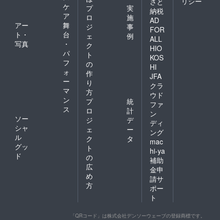
開始前の綿密な計画をして
リシー
さと
ケ
なかったからでもありま
プ
実
納税
おくべきだったなと感じて
ア
ロ
施
AD
す。募金をつのっても、
アー
舞
ジ
事
おり、日ごろからリンク
FOR
「これは海外に住む人に渡
ト・
台
ェ
例
ALL
トゥミャンマーを支援して
写真
・
ク
して」という支援者が多
HIO
パ
ト
くれる人の確保が結局のと
KOS
かったというのもありま
フ
の
HI
ころ大事だな痛感していま
ォ
作
す。法人化して、学生や研
JFA
ー
す。反省点が多くの残る結
り
クラ
究者の方々、多文化共生に
マ
方
ウド
果となってしまいました
ン
プ
統
ご興味のある方々が少しず
ファ
ス
が、次のプロジェクトに大
ロ
計
ン
つ、当会に連絡をくれるよ
ソー
ジ
デ
ディ
いに生かしていきたいと考
シャ
ェ
ー
うになりました。ミャン
ング
ル
えています。以上がこのク
ク
タ
mac
マー少数民族の水かけ祭り
グッ
ト
hi-ya
ラウドファンディング期間
ド
の
を行うなど、数人のボラン
補助
に感じたことの紹介でし
広
金申
ティアではできないイベン
め
た。プロジェクトは今日の
請サ
方
トも、開催しました。ま
ポー
23時59分まで続きます。ま
ト
た、少々の助成金を獲得す
だ支援していないという
るようになりました。それ
「QRコード」は株式会社デンソーウェーブの登録商標です。