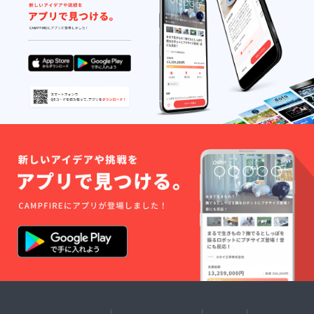
している在日ミャンマー人
マー・
よって、できることも変
して、ボランティアで仕事
ラカイ
に助けの手を差し伸べてく
ン州の
わってきます。言葉では簡
を紹介したり、バス旅行の
孤児院
れる支援者の方々が多くい
単なように見えて、なかな
バスをチャーターしたり、
の近く
たことに驚きました。ミャ
の工場
か難しいことだと思いま
不動産契約支援をしたり、
で作ら
ンマーという名前を知って
れた、
す。しかしながらそれをよ
飛行機チケットを買ったり
ラン
いても、どういう国なのか
チョン
り多くの人が行うことで、
するようになりました。で
マット
を知っている人は少ないと
救える人の数も増えるはず
も、私たちがバスを借りて
を提供
個人的に感じております
しま
です。職を失い不安な日々
も、在日ミャンマー人が旅
す。 ※
が、自分が予想していた以
支援
を送っている在日ミャン
行中にバス運転手と喧嘩し
時、必
上に今回のプロジェクトに
ず備考
マー人のために、どうかお
て、その会社から二度とバ
欄にご
共感してくださること方が
力を貸して頂きたいです。
スを借りられなくなった
希望の
いたこと、そして、支援を
お名前
私達の活動にご賛同頂けま
り、本当に、さまざまなこ
をご記
してくださったことに感謝
入くだ
したら、どうかご支援の程
とがありました。年間支援
さい。
したくてしきれません。こ
よろしくお願いいたしま
相談数が150回を超えた時
のような小さな「他愛」が
す。最後までお読みいただ
に、在日ミャンマー人定住
積もりに積もって最終的
きありがとうございまし
支援を、ボランティア団体