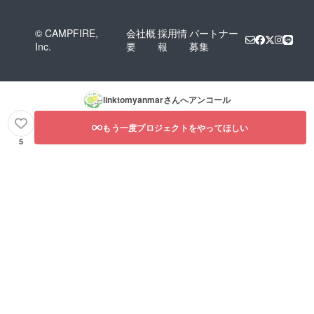
方、わずか数時間です。ど
でも、「日本に外国人が住
うか支援のほどよろしくお
み、ともに生きる社会を希
© CAMPFIRE,
会社概
採用情
パートナー
願いいたします。
Inc.
要
報
募集
求する」という考えに共感
が深まっているという実感
はありませんでした。ミャ
linktomyanmar
さんへアンコール
ンマーに興味を持つ方はい
ます。外国人を支援する方
もう一度プロジェクトをやってほしい
5
もいます。しかし、こうし
た人々は少数であって、少
数であることに変わりがな
いと思っていました。ミャ
ンマー少数民族の水かけ祭
りを主催し、マスコミに開
催をアピールしたとき、公
安調査庁の職員が訪ねてき
て、こう尋ねました。「テ