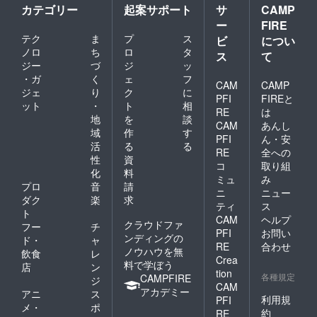
に、ミャンマーと日本の関
た。岩橋あかり
カテゴリー
起案サポート
サ
CAMP
として、組織化しようと考
係が今後も緊密化していく
ー
FIRE
えるようになりました。二
テク
ま
プ
ス
のだと思います。支援して
ビ
につい
人でボランティアで支援す
ノロ
ち
ロ
タ
ス
て
くださった方々、今回のク
ジー
づ
ジ
ッ
るには、助けを求める声が
・ガ
く
ェ
フ
ラウドファンディングを共
CAM
CAMP
多かったこともあります
ジェ
り
ク
に
PFI
FIREと
有してくださった方々、誠
ット
・
ト
相
し、「もしかしたら、外国
RE
は
にありがとうございまし
地
を
談
CAM
あんし
人定住支援にご興味をもっ
域
作
す
た。③クラウドファンディ
PFI
ん・安
活
る
る
てくださる別の方々が日本
RE
全への
ングの難しさ自分の経験上
性
資
コ
取り組
にいるかもしれない。その
化
料
クラウドファンディングは
ミュ
み
プロ
音
請
方々に力を貸してもらえた
ニ
ニュー
初めてで、このプロジェク
ダク
楽
求
ティ
ス
ら嬉しい……」と、あるか
ト
トも十分な準備をしないま
CAM
ヘルプ
クラウドファ
フー
チ
ないか分からない希望をも
PFI
お問い
まスタートしてしまいまし
ンディングの
ド・
ャ
RE
合わせ
とに、NPO法人化に向けて
ノウハウを無
飲食
レ
た。当初の私の考えは、プ
Crea
料で学ぼう
店
ン
動き始めました。【2017年
tion
ロジェクトを掲載したら自
各種規定
CAMPFIRE
ジ
CAM
~2019年「NPOリンクトゥ
アカデミー
アニ
ス
然と支援者が集まるものと
利用規
PFI
ミャンマー」として始動】
メ・
ポ
約
RE