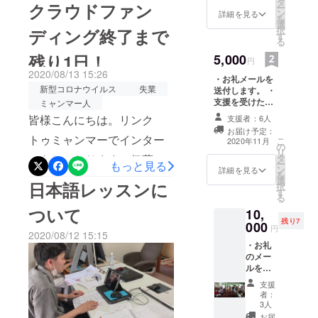
が続いておりますが、いか
タ
クラウドファン
ー
談が寄せられてきていまし
動法人で
ン
詳細を見る
がお過ごしでしょうか。今
を
選
す。
た。雇い止め、雇い止め時
択
ディング終了まで
す
日は、今回のクラウドファ
る
の退職届に「自己都合退
残り1日！
5,000
ンディング期間に感じたこ
円
職」と書かせる派遣会社、
2020/08/13 15:26
とをいくつか紹介したいと
・お礼メールを
勤務先の居酒屋で店長がク
新型コロナウイルス
失業
送付します。 ・
思います。①外国人は「雇
支援を受けた
ミャンマー人
ビになり、管理者がいない
ミャンマー人か
皆様こんにちは。リンク
用の調整弁」という日本の
支援者：6人
らのお礼メッ
中での外国人アルバイトス
お届け予定：
セージレターを
トゥミャンマーでインター
現状一つ目に紹介するの
こ
2020年11月
の
送付します。 ※
タッフの困惑、休業手当の
リ
ンをしております、伊藤洸
が、新型コロナの脅威で
タ
支援時、必ず備
ー
もっと見る
申請、などなど。正直、人
ン
考欄にご希望の
詳細を見る
を
太と申します。突然です
す。世界中で多くの死者を
選
お名前をご記入
日本語レッスンに
択
材・資金不足にあえいでい
す
ください。
が、皆様は最近コンビニや
生み出している新型コロナ
る
ました。一方で、こうした
ついて
10,
ファミレスには行かれまし
ウイルスですが、インフル
残り7
000
新型コロナウイルスにより
円
2020/08/12 15:15
たか。私がよく訪れていた
エンザやエボラなどの殺傷
・お礼
失業した人々がいるのは、
のメー
ファミレスには多くの在日
性の強い疫病とは違い、身
日本だけのことではありま
ルを送
外国人の方々が働いていま
体の影響というよりも、経
付しま
支援
せん。海外でも同様のこと
す。 ・
者：
した。そのため、彼らの顔
済的な影響が大きいように
支援を
3人
が起こっています。ですか
受けた
お届