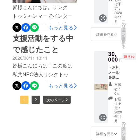
をいつの間にか覚えてしま
感じます。感染が拡大して
ミャン
ら、こうも思っていまし
け予
皆様こんにちは。リンク
マー人
い、店に行く度に、あぁま
以降、新型コロナの影響で
定：
た。「日本に住む日本人も
からの
2020
トゥミャンマーでインター
たいるな～頑張ってるな、
日本のみならず世界中で失
年11
お礼
困っている人が多いし、海
こ
月
メッ
ンをしております、伊藤洸
の
とぼんやりと思っていまし
業者が急増しているという
リ
もっと見る
セージ
タ
外に住む日本人で仕事を
ー
太です。今回は、リンク
レター
ン
た。しかし、そのファミレ
旨のニュースが報道されて
詳細を見る
支援活動をする中
を
を送付
失った人もいるし、クラウ
選
トゥミャンマーが行ってい
択
しま
スも新型コロナウイルスの
います。ですが、メディア
す
る
で感じたこと
ドファンディングで在日外
す。 ・
る支援活動の１つである日
影響でしばらく休業とな
で見る情報ではいまいち実
30,
リンク
国人の支援を求めても、共
残り10
2020/08/11 13:41
トゥ
000
本語レッスンについて紹介
円
り、私も半年前からその店
感がわかないというか、自
ミャン
皆様こんにちは！この度は
感を得られるかどう
・お礼
させて頂きます。現在私が
マーの
には行っていません。
分の生活圏内に影響がな
メール
イベン
私共NPO法人リンクトゥ
か……」このクラウドファ
オンラインで日本語を教え
を送付
ト一回
「いったい彼らはどうなっ
かったので変化を感じるこ
ミャンマーのプロジェクト
しま
ンディングは、事務局の押
無料ご
もっと見る
支援
ている在日ミャンマー人の
たのだろうか」とぼんやり
とができませんでした。し
す。 ・
招待し
者：
ページをご覧いただきあり
田さんや、他スタッフ・ボ
支援を
ます。
0人
女性は、日本語をほとんど
考えはしますが、彼らと関
かし、今回のクラウドファ
受けた
（開催
お届
がとうございます。リンク
1
2
次のページ
ランティアが、やってみた
ミャン
話すことができません。こ
日：
け予
わりなく、赤の他人である
ンディングをきっかけに、
マー人
2020年
定：
トゥミャンマーでインター
いと希望したので始めまし
の前、ようやく自己紹介が
からの
2020
12月
私には想像することしかで
ミャンマー西部ラカイン州
年11
ンをしております、東京外
お礼
た。外国人の日本における
頃 場
自分で言えるようになりま
こ
月
きません。そんな中、リン
の紛争から逃げて、今は難
メッ
所：横
の
リ
国語大学ビルマ語専攻3年の
定住支援活動で、募金を得
セージ
浜市近
タ
した。彼女のように、日本
クトゥミャンマーでイン
民申請者として日本に暮ら
ー
レター
郊 往
ン
詳細を見る
岩橋あかりと申します。本
られるか、半信半疑でし
を
を送付
語があまり話せない中で日
復交通
選