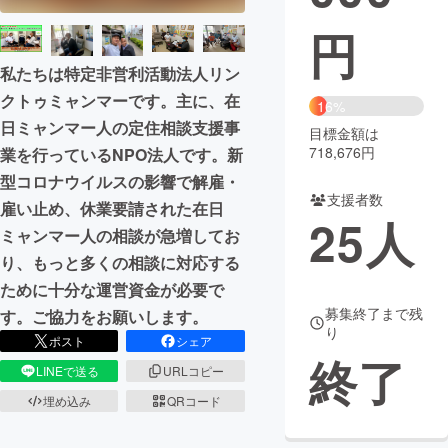
円
まちづくり・地域活性化
私たちは特定非営利活動法人リン
クトゥミャンマーです。主に、在
CAMPFIRE for Social Good
CAMPFIRE Creation
16%
日ミャンマー人の定住相談支援事
CAMPFIREふるさと納税
machi-ya
コミュニティ
目標金額は
718,676円
業を行っているNPO法人です。新
型コロナウイルスの影響で解雇・
支援者数
雇い止め、休業要請された在日
25
人
ミャンマー人の相談が急増してお
り、もっと多くの相談に対応する
ために十分な運営資金が必要で
募集終了まで残
す。ご協力をお願いします。
り
ポスト
シェア
終了
LINEで送る
URLコピー
埋め込み
QRコード