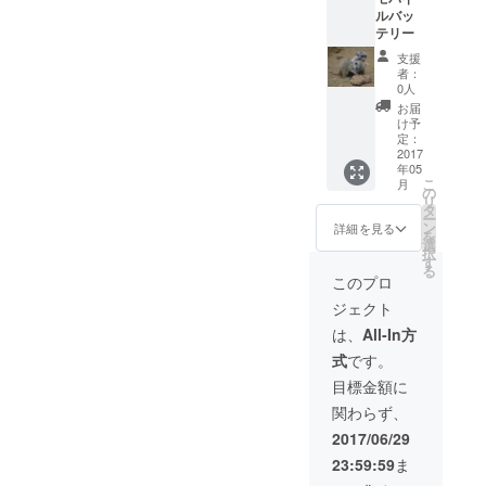
ルバッ
テリー
支援
者：
0人
お届
け予
定：
2017
年05
こ
月
の
リ
タ
ー
ン
詳細を見る
を
選
択
す
る
このプロ
ジェクト
は、
All-In方
式
です。
目標金額に
関わらず、
2017/06/29
23:59:59
ま