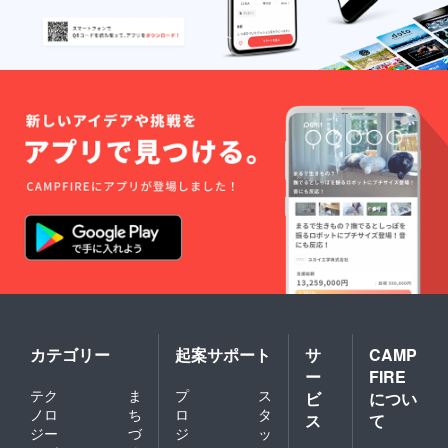
カテゴリー
起案サポート
サ
CAMP
ー
FIRE
テク
ま
プ
ス
ビ
につい
ノロ
ち
ロ
タ
ス
て
ジー
づ
ジ
ッ