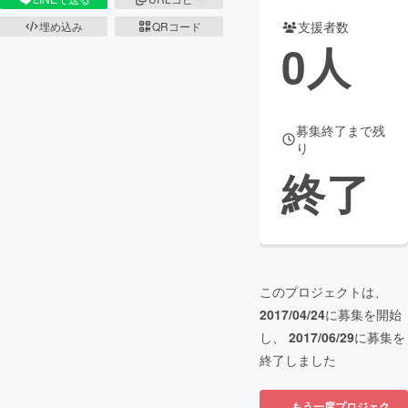
支援者数
埋め込み
QRコード
まちづくり・地域活性化
0
人
CAMPFIRE for Social Good
CAMPFIRE Creation
CAMPFIREふるさと納税
machi-ya
コミュニティ
募集終了まで残
り
終了
このプロジェクトは、
2017/04/24
に募集を開始
し、
2017/06/29
に募集を
終了しました
もう一度プロジェク