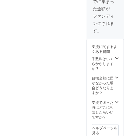
でに集まっ
た金額が
ファンディ
ングされま
す。
支援に関するよ
くある質問
手数料はいく
らかかります
か？
目標金額に届
かなかった場
合どうなりま
すか？
支援で困った
時はどこに相
談したらいい
ですか？
ヘルプページを
見る