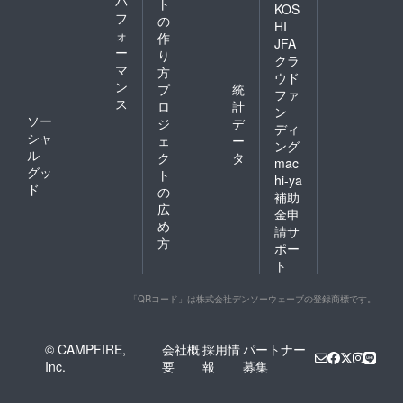
パ
ト
KOS
フ
の
HI
ォ
作
JFA
ー
り
クラ
マ
方
ウド
ン
プ
統
ファ
ス
ロ
計
ン
ソー
ジ
デ
ディ
シャ
ェ
ー
ング
ル
ク
タ
mac
グッ
ト
hi-ya
ド
の
補助
広
金申
め
請サ
方
ポー
ト
「QRコード」は株式会社デンソーウェーブの登録商標です。
© CAMPFIRE,
会社概
採用情
パートナー
Inc.
要
報
募集