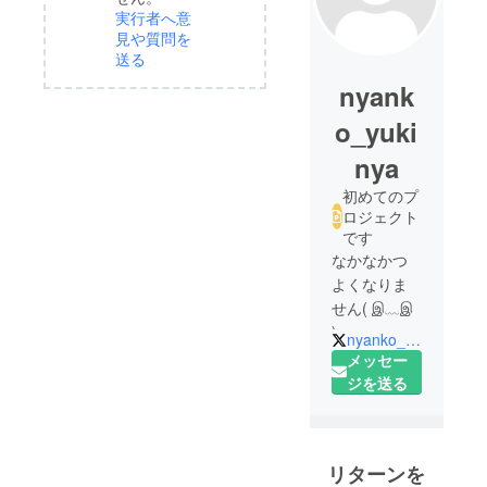
実行者へ意
見や質問を
送る
nyank
o_yuki
nya
初めてのプ
ロジェクト
です
なかなかつ
よくなりま
せん( இ﹏இ
)
nyanko_yukinya
見かけたら
メッセー
手加減やフ
ジを送る
レ戦お願い
します(/・
ω・)/
リターンを
ゲーム名