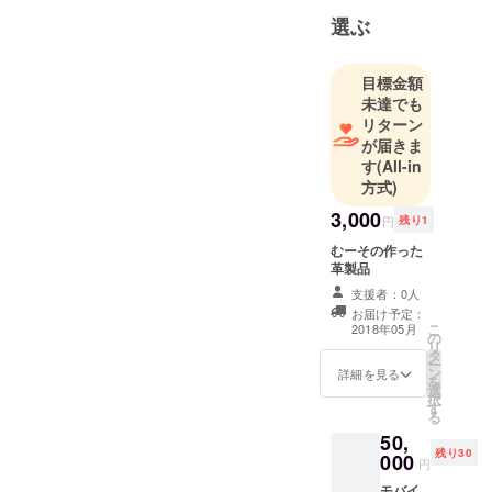
むーそで
選ぶ
やってます
ฅ*’ω’*ฅﾆｬﾝ♪
目標金額
未達でも
リターン
が届きま
す
(All-in
方式)
3,000
円
残り1
むーその作った
革製品
支援者：0人
お届け予定：
こ
2018年05月
の
リ
タ
ー
ン
詳細を見る
を
選
択
す
る
50,
残り30
000
円
モバイ