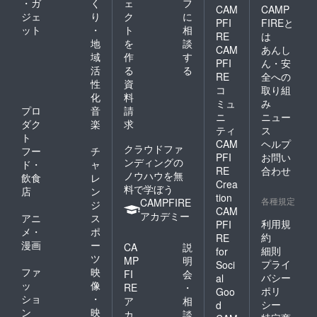
・ガ
く
ェ
フ
CAM
CAMP
ジェ
り
ク
に
PFI
FIREと
ット
・
ト
相
RE
は
地
を
談
CAM
あんし
域
作
す
PFI
ん・安
活
る
る
RE
全への
性
資
コ
取り組
化
料
ミュ
み
プロ
音
請
ニ
ニュー
ダク
楽
求
ティ
ス
ト
CAM
ヘルプ
クラウドファ
フー
チ
PFI
お問い
ンディングの
ド・
ャ
RE
合わせ
ノウハウを無
飲食
レ
Crea
料で学ぼう
店
ン
tion
各種規定
CAMPFIRE
ジ
CAM
アカデミー
アニ
ス
利用規
PFI
メ・
ポ
約
RE
漫画
ー
CA
説
細則
for
ツ
MP
明
プライ
Soci
ファ
映
FI
会
バシー
al
ッ
像
RE
・
ポリ
Goo
ショ
・
ア
相
シー
d
ン
映
カ
談