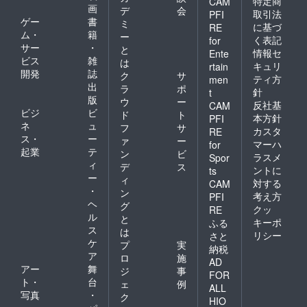
特定商
CAM
画
デ
会
取引法
PFI
ゲー
書
ミ
に基づ
RE
ム・
籍
ー
く表記
for
サー
・
と
情報セ
Ente
ビス
雑
は
キュリ
rtain
開発
誌
ク
サ
ティ方
men
出
ラ
ポ
針
t
版
ウ
ー
反社基
CAM
ビジ
ビ
ド
ト
本方針
PFI
ネ
ュ
フ
サ
カスタ
RE
ス・
ー
ァ
ー
マーハ
for
起業
テ
ン
ビ
ラスメ
Spor
ィ
デ
ス
ントに
ts
ー
ィ
対する
CAM
・
ン
考え方
PFI
ヘ
グ
クッ
RE
ル
と
キーポ
ふる
ス
は
リシー
さと
ケ
プ
実
納税
ア
ロ
施
AD
アー
舞
ジ
事
FOR
ト・
台
ェ
例
ALL
写真
・
ク
HIO