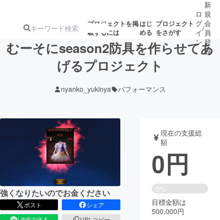
新
ロ
規
グ
会
プロジェクトを掲
はじ
プロジェクト
/
載するには
める
をさがす
イ
員
ン
登
むーそにseason2防具を作らせてあ
録
げるプロジェクト
人気のプロ
注目のリ
注目の新着プロ
募集終了が近いプ
もうすぐ公開
nyanko_yukinya
パフォーマンス
ジェクト
ターン
ジェクト
ロジェクト
されます
アート・写真
音楽
現在の支援総
額
0
円
テクノロジー・ガジェット
ゲーム・サ
映像・映画
書籍・雑誌
0%
強くなりたいのでお金ください
目標金額は
ポスト
シェア
500,000円
ビジネス・起業
チャレンジ
LINEで送る
URLコピー