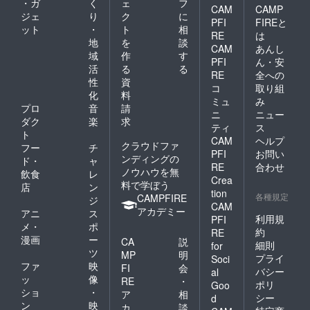
・ガ
く
ェ
フ
CAM
CAMP
ジェ
り
ク
に
PFI
FIREと
ット
・
ト
相
RE
は
地
を
談
CAM
あんし
域
作
す
PFI
ん・安
活
る
る
RE
全への
性
資
コ
取り組
化
料
ミュ
み
プロ
音
請
ニ
ニュー
ダク
楽
求
ティ
ス
ト
CAM
ヘルプ
クラウドファ
フー
チ
PFI
お問い
ンディングの
ド・
ャ
RE
合わせ
ノウハウを無
飲食
レ
Crea
料で学ぼう
店
ン
tion
各種規定
CAMPFIRE
ジ
CAM
アカデミー
アニ
ス
利用規
PFI
メ・
ポ
約
RE
漫画
ー
CA
説
細則
for
ツ
MP
明
プライ
Soci
ファ
映
FI
会
バシー
al
ッ
像
RE
・
ポリ
Goo
ショ
・
ア
相
シー
d
ン
映
カ
談