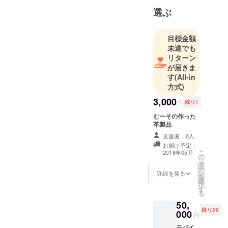
むーそで
選ぶ
やってます
ฅ*’ω’*ฅﾆｬﾝ♪
目標金額
未達でも
リターン
が届きま
す
(All-in
方式)
3,000
円
残り1
むーその作った
革製品
支援者：0人
お届け予定：
こ
2018年05月
の
リ
タ
ー
ン
詳細を見る
を
選
択
す
る
50,
残り30
000
円
モバイ