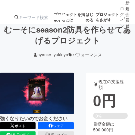
新
ロ
規
グ
会
プロジェクトを掲
はじ
プロジェクト
/
載するには
める
をさがす
イ
員
ン
登
むーそにseason2防具を作らせてあ
録
げるプロジェクト
人気のプロ
注目のリ
注目の新着プロ
募集終了が近いプ
もうすぐ公開
nyanko_yukinya
パフォーマンス
ジェクト
ターン
ジェクト
ロジェクト
されます
アート・写真
音楽
現在の支援総
額
0
円
テクノロジー・ガジェット
ゲーム・サ
映像・映画
書籍・雑誌
0%
強くなりたいのでお金ください
目標金額は
ポスト
シェア
500,000円
ビジネス・起業
チャレンジ
LINEで送る
URLコピー