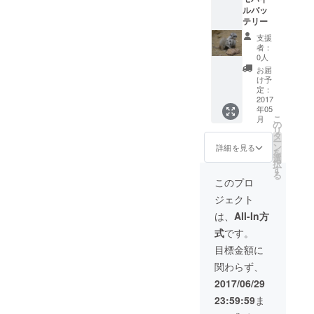
ルバッ
テリー
支援
者：
0人
お届
け予
定：
2017
年05
こ
月
の
リ
タ
ー
ン
詳細を見る
を
選
択
す
る
このプロ
ジェクト
は、
All-In方
式
です。
目標金額に
関わらず、
2017/06/29
23:59:59
ま