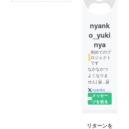
nyank
o_yuki
nya
初めてのプ
ロジェクト
です
なかなかつ
よくなりま
せん( இ﹏இ
)
nyanko_yukinya
見かけたら
メッセー
手加減やフ
ジを送る
レ戦お願い
します(/・
ω・)/
リターンを
ゲーム名