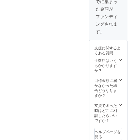
でに集まっ
た金額が
ファンディ
ングされま
す。
支援に関するよ
くある質問
手数料はいく
らかかります
か？
目標金額に届
かなかった場
合どうなりま
すか？
支援で困った
時はどこに相
談したらいい
ですか？
ヘルプページを
見る