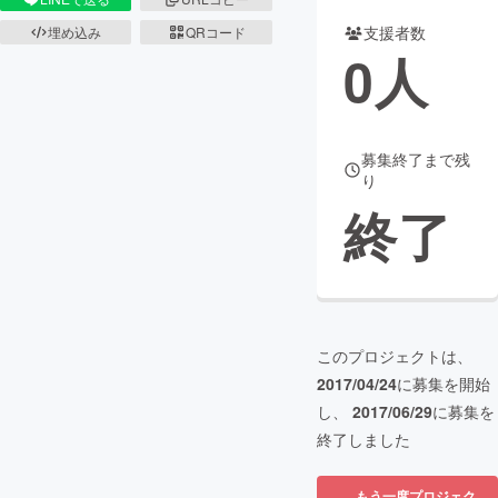
支援者数
埋め込み
QRコード
まちづくり・地域活性化
0
人
CAMPFIRE for Social Good
CAMPFIRE Creation
CAMPFIREふるさと納税
machi-ya
コミュニティ
募集終了まで残
り
終了
このプロジェクトは、
2017/04/24
に募集を開始
し、
2017/06/29
に募集を
終了しました
もう一度プロジェク