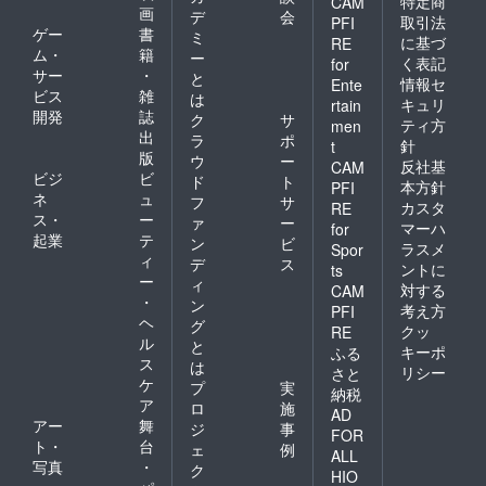
特定商
CAM
画
デ
会
取引法
PFI
ゲー
書
ミ
に基づ
RE
ム・
籍
ー
く表記
for
サー
・
と
情報セ
Ente
ビス
雑
は
キュリ
rtain
開発
誌
ク
サ
ティ方
men
出
ラ
ポ
針
t
版
ウ
ー
反社基
CAM
ビジ
ビ
ド
ト
本方針
PFI
ネ
ュ
フ
サ
カスタ
RE
ス・
ー
ァ
ー
マーハ
for
起業
テ
ン
ビ
ラスメ
Spor
ィ
デ
ス
ントに
ts
ー
ィ
対する
CAM
・
ン
考え方
PFI
ヘ
グ
クッ
RE
ル
と
キーポ
ふる
ス
は
リシー
さと
ケ
プ
実
納税
ア
ロ
施
AD
アー
舞
ジ
事
FOR
ト・
台
ェ
例
ALL
写真
・
ク
HIO