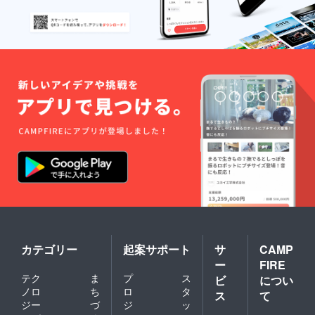
カテゴリー
起案サポート
サ
CAMP
ー
FIRE
テク
ま
プ
ス
ビ
につい
ノロ
ち
ロ
タ
ス
て
ジー
づ
ジ
ッ