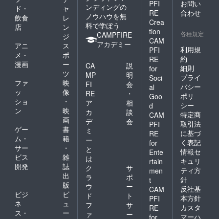
PFI
お問い
ンディングの
ド・
ャ
RE
合わせ
ノウハウを無
飲食
レ
Crea
料で学ぼう
店
ン
tion
各種規定
CAMPFIRE
ジ
CAM
アカデミー
アニ
ス
利用規
PFI
メ・
ポ
約
RE
漫画
ー
CA
説
細則
for
ツ
MP
明
プライ
Soci
ファ
映
FI
会
バシー
al
ッ
像
RE
・
ポリ
Goo
ショ
・
ア
相
シー
d
ン
映
カ
談
特定商
CAM
画
デ
会
取引法
PFI
ゲー
書
ミ
に基づ
RE
ム・
籍
ー
く表記
for
サー
・
と
情報セ
Ente
ビス
雑
は
キュリ
rtain
開発
誌
ク
サ
ティ方
men
出
ラ
ポ
針
t
版
ウ
ー
反社基
CAM
ビジ
ビ
ド
ト
本方針
PFI
ネ
ュ
フ
サ
カスタ
RE
ス・
ー
ァ
ー
マーハ
for