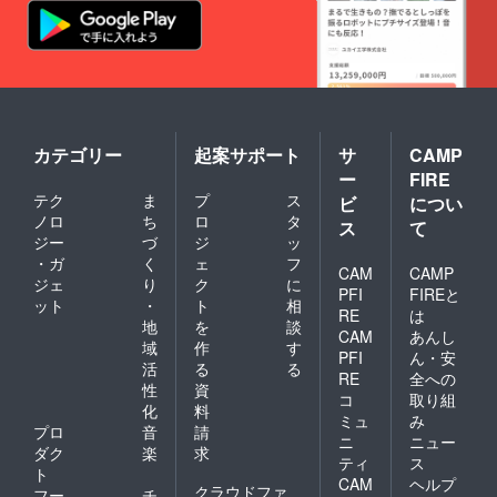
カテゴリー
起案サポート
サ
CAMP
ー
FIRE
テク
ま
プ
ス
ビ
につい
ノロ
ち
ロ
タ
ス
て
ジー
づ
ジ
ッ
・ガ
く
ェ
フ
CAM
CAMP
ジェ
り
ク
に
PFI
FIREと
ット
・
ト
相
RE
は
地
を
談
CAM
あんし
域
作
す
PFI
ん・安
活
る
る
RE
全への
性
資
コ
取り組
化
料
ミュ
み
プロ
音
請
ニ
ニュー
ダク
楽
求
ティ
ス
ト
CAM
ヘルプ
クラウドファ
フー
チ