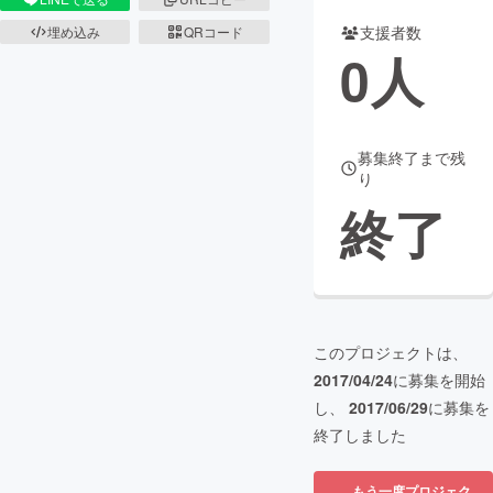
支援者数
埋め込み
QRコード
まちづくり・地域活性化
0
人
CAMPFIRE for Social Good
CAMPFIRE Creation
CAMPFIREふるさと納税
machi-ya
コミュニティ
募集終了まで残
り
終了
このプロジェクトは、
2017/04/24
に募集を開始
し、
2017/06/29
に募集を
終了しました
もう一度プロジェク