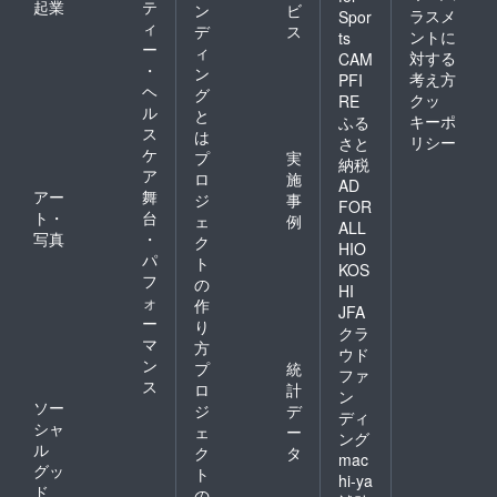
起業
テ
ン
ビ
ラスメ
Spor
ィ
デ
ス
ントに
ts
ー
ィ
対する
CAM
・
ン
考え方
PFI
ヘ
グ
クッ
RE
ル
と
キーポ
ふる
ス
は
リシー
さと
ケ
プ
実
納税
ア
ロ
施
AD
アー
舞
ジ
事
FOR
ト・
台
ェ
例
ALL
写真
・
ク
HIO
パ
ト
KOS
フ
の
HI
ォ
作
JFA
ー
り
クラ
マ
方
ウド
ン
プ
統
ファ
ス
ロ
計
ン
ソー
ジ
デ
ディ
シャ
ェ
ー
ング
ル
ク
タ
mac
グッ
ト
hi-ya
ド
の