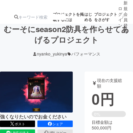
新
ロ
規
グ
会
プロジェクトを掲
はじ
プロジェクト
/
載するには
める
をさがす
イ
員
ン
登
むーそにseason2防具を作らせてあ
録
げるプロジェクト
人気のプロ
注目のリ
注目の新着プロ
募集終了が近いプ
もうすぐ公開
nyanko_yukinya
パフォーマンス
ジェクト
ターン
ジェクト
ロジェクト
されます
アート・写真
音楽
現在の支援総
額
0
円
テクノロジー・ガジェット
ゲーム・サ
映像・映画
書籍・雑誌
0%
強くなりたいのでお金ください
目標金額は
ポスト
シェア
500,000円
ビジネス・起業
チャレンジ
LINEで送る
URLコピー