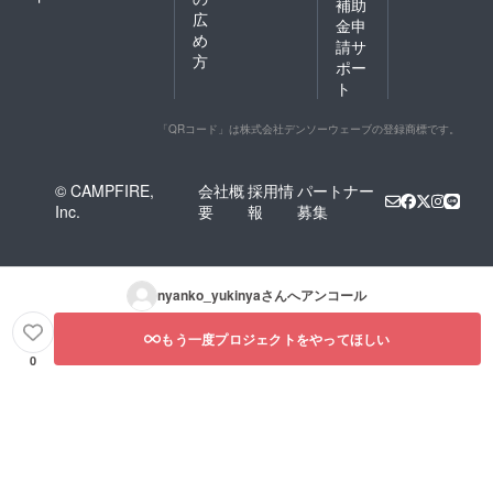
補助
広
金申
め
請サ
方
ポー
ト
「QRコード」は株式会社デンソーウェーブの登録商標です。
© CAMPFIRE,
会社概
採用情
パートナー
Inc.
要
報
募集
nyanko_yukinya
さんへアンコール
もう一度プロジェクトをやってほしい
0