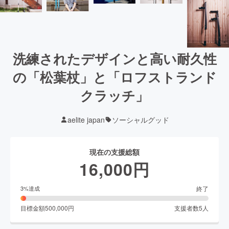
洗練されたデザインと高い耐久性
の「松葉杖」と「ロフストランド
クラッチ」
aelite japan
ソーシャルグッド
現在の支援総額
16,000
円
終了
3
%達成
目標金額
500,000
円
支援者数
5
人