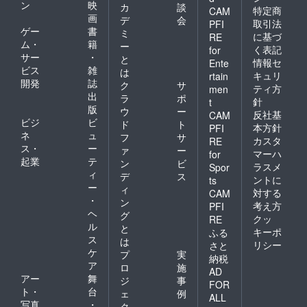
ン
映
カ
談
特定商
CAM
画
デ
会
取引法
PFI
ゲー
書
ミ
に基づ
RE
ム・
籍
ー
く表記
for
サー
・
と
情報セ
Ente
ビス
雑
は
キュリ
rtain
開発
誌
ク
サ
ティ方
men
出
ラ
ポ
針
t
版
ウ
ー
反社基
CAM
ビジ
ビ
ド
ト
本方針
PFI
ネ
ュ
フ
サ
カスタ
RE
ス・
ー
ァ
ー
マーハ
for
起業
テ
ン
ビ
ラスメ
Spor
ィ
デ
ス
ントに
ts
ー
ィ
対する
CAM
・
ン
考え方
PFI
ヘ
グ
クッ
RE
ル
と
キーポ
ふる
ス
は
リシー
さと
ケ
プ
実
納税
ア
ロ
施
AD
アー
舞
ジ
事
FOR
ト・
台
ェ
例
ALL
写真
・
ク