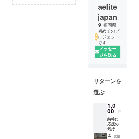
aelite
japan
福岡県
初めてのプ
ロジェクト
です
メッセー
ジを送る
リターンを
選ぶ
1,0
00
円
純粋に
応援の
気持ち
をお持
支援
ちの方