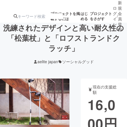
新
ロ
規
グ
会
プロジェクトを掲
はじ
プロジェクト
/
載するには
める
をさがす
イ
員
ン
登
洗練されたデザインと高い耐久性の
録
「松葉杖」と「ロフストランドク
ラッチ」
人気のプロ
注目のリ
注目の新着プロ
募集終了が近いプ
もうすぐ公開
ジェクト
ターン
ジェクト
ロジェクト
されます
aelite japan
ソーシャルグッド
アート・写真
音楽
現在の支援総
テクノロジー・ガジェット
ゲーム・サ
額
16,0
映像・映画
書籍・雑誌
00
円
ビジネス・起業
チャレンジ