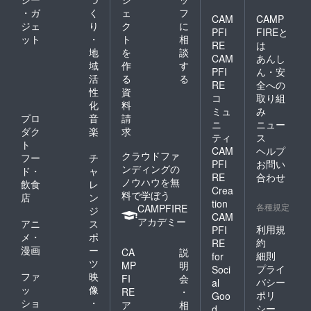
・ガ
く
ェ
フ
CAM
CAMP
ジェ
り
ク
に
PFI
FIREと
ット
・
ト
相
RE
は
地
を
談
CAM
あんし
域
作
す
PFI
ん・安
活
る
る
RE
全への
性
資
コ
取り組
化
料
ミュ
み
プロ
音
請
ニ
ニュー
ダク
楽
求
ティ
ス
ト
CAM
ヘルプ
クラウドファ
フー
チ
PFI
お問い
ンディングの
ド・
ャ
RE
合わせ
ノウハウを無
飲食
レ
Crea
料で学ぼう
店
ン
tion
各種規定
CAMPFIRE
ジ
CAM
アカデミー
アニ
ス
利用規
PFI
メ・
ポ
約
RE
漫画
ー
CA
説
細則
for
ツ
MP
明
プライ
Soci
ファ
映
FI
会
バシー
al
ッ
像
RE
・
ポリ
Goo
ショ
・
ア
相
シー
d