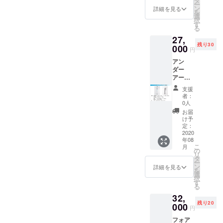
タ
ー
しいた
ン
詳細を見る
を
しま
選
択
す。返
す
る
却時の
27,
み送料
残り30
をご負
000
円
担くだ
アン
さい。
ダー
ご希望
アーム
のカ
クラッ
ラーが
支援
チ1組
ござい
者：
定価
ました
0人
30,000
ら、ご
お届
円予定
指定く
け予
（非課
ださ
定：
税）＋
2020
い。 カ
年08
送料 ●
ラーに
こ
月
サイズ
よりお
の
リ
（2種）
届が遅
タ
ー
L M ●カ
くなる
ン
詳細を見る
を
ラー（3
場合が
選
択
種） グ
ござい
す
る
レー
ます。
32,
ローズ
残り20
ゴール
000
円
ド ティ
フォア
ファ