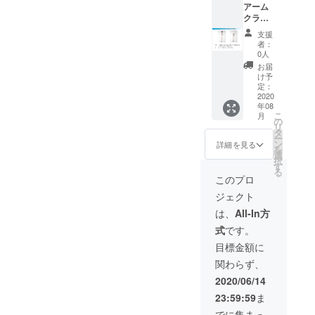
アーム
ニーブ
クラッ
ルー ※
チ（2本
カ
支援
組） 定
ラー、
者：
価
サイズ
0人
36,000
により
お届
円予定
お届け
け予
（非課
が遅れ
定：
税）＋
2020
る場合
年08
送料 カ
がござ
こ
月
ラー（3
いま
の
リ
種） グ
す。
タ
ー
レー
ン
詳細を見る
を
ローズ
選
択
ゴール
す
る
ド ティ
このプロ
ファ
ジェクト
ニーブ
ルー ※
は、
All-In方
カラー
式
です。
により
お届け
目標金額に
が遅く
関わらず、
なる場
合がご
2020/06/14
ざいま
23:59:59
ま
す。
でに集まっ