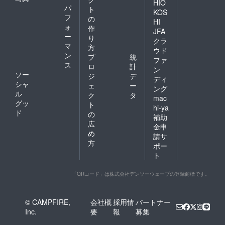
HIO
パ
ト
KOS
フ
の
HI
ォ
作
JFA
ー
り
クラ
マ
方
ウド
ン
プ
統
ファ
ス
ロ
計
ン
ソー
ジ
デ
ディ
シャ
ェ
ー
ング
ル
ク
タ
mac
グッ
ト
hi-ya
ド
の
補助
広
金申
め
請サ
方
ポー
ト
「QRコード」は株式会社デンソーウェーブの登録商標です。
© CAMPFIRE,
会社概
採用情
パートナー
Inc.
要
報
募集