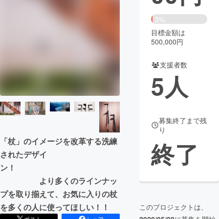
まちづくり・地域活性化
3%
目標金額は
500,000円
CAMPFIRE for Social Good
CAMPFIRE Creation
CAMPFIREふるさと納税
machi-ya
コミュニティ
支援者数
5
人
募集終了まで残
り
「杖」のイメージを改革する洗練
終了
されたデザイ
ン！
より多くのラインナッ
プを取り揃えて、お気に入りの杖
を多くの人に使ってほしい！！
このプロジェクトは、
ポスト
シェア