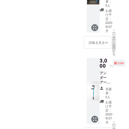
者：
今回の
5人
プロ
お届
ジェク
け予
トの結
定：
果報告
2020
年07
をお送
こ
月
りさせ
の
リ
ていた
タ
ー
だきま
ン
詳細を見る
を
す。 報
選
択
告書が
す
る
必要で
3,0
ない方
残り30
は、備
00
円
考欄に
アン
報告書
ダー
不要と
アーム
ご記入
クラッ
くださ
支援
チか
い。
者：
フォア
0人
アーム
お届
クラッ
け予
チの、
定：
どちら
2020
年07
か1組を
こ
月
の1週間
の
リ
貸し出