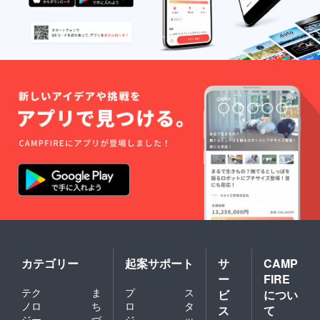
カテゴリー
起案サポート
サ
CAMP
ー
FIRE
テク
ま
プ
ス
ビ
につい
ノロ
ち
ロ
タ
ス
て
ジー
づ
ジ
ッ