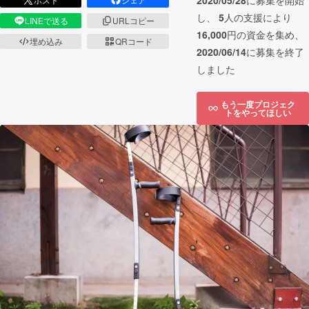
2020/05/28
に募集を開始
し、
5
人の支援により
LINEで送る
URLコピー
16,000
円の資金を集め、
埋め込み
QRコード
2020/06/14
に募集を終了
しました
もう一度プロジェク
トをやってほしい