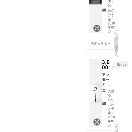
者：
今回の
5人
プロ
お届
ジェク
け予
トの結
定：
果報告
2020
年07
をお送
こ
月
りさせ
の
リ
ていた
タ
ー
だきま
ン
詳細を見る
を
す。 報
選
択
告書が
す
る
必要で
3,0
ない方
残り30
は、備
00
円
考欄に
アン
報告書
ダー
不要と
アーム
ご記入
クラッ
くださ
支援
チか
い。
者：
フォア
0人
アーム
お届
クラッ
け予
チの、
定：
どちら
2020
年07
か1組を
こ
月
の1週間
の
リ
貸し出