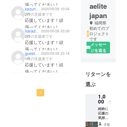
aelite
張ってください！
kazunari_shima
2020/05/29 10:04
japan
2件
の支援者です
応援しています！頑
福岡県
張ってください！
初めてのプ
harada kazumasa
2020/05/28 23:26
ロジェクト
2件
の支援者です
です
応援しています！頑
メッセー
張ってください！
ジを送る
gueste8f8a686a024
2020/05/28 23:18
1件
の支援者です
応援しています！頑
張ってください！
リターンを
選ぶ
1
1,0
00
円
純粋に
応援の
気持ち
をお持
支援
ちの方