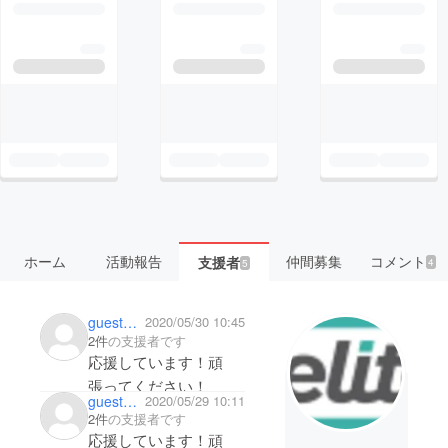
ホーム
活動報告
仲間募集
コメント
支援者
4
5
guestd69e0e555ab4
2020/05/30 10:45
2件
の支援者です
応援しています！頑
張ってください！
guestdd1351d2bcf4
2020/05/29 10:11
2件
の支援者です
応援しています！頑