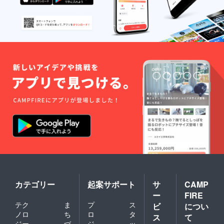
カテゴリー
起案サポート
サ
CAMP
ー
FIRE
テク
ま
プ
ス
ビ
につい
ノロ
ち
ロ
タ
ス
て
ジー
づ
ジ
ッ