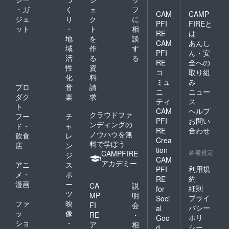
・ガ
く
ェ
フ
CAM
CAMP
ジェ
り
ク
に
PFI
FIREと
ット
・
ト
相
RE
は
地
を
談
CAM
あんし
域
作
す
PFI
ん・安
活
る
る
RE
全への
性
資
コ
取り組
化
料
ミュ
み
プロ
音
請
ニ
ニュー
ダク
楽
求
ティ
ス
ト
CAM
ヘルプ
クラウドファ
フー
チ
PFI
お問い
ンディングの
ド・
ャ
RE
合わせ
ノウハウを無
飲食
レ
Crea
料で学ぼう
店
ン
tion
各種規定
CAMPFIRE
ジ
CAM
アカデミー
アニ
ス
利用規
PFI
メ・
ポ
約
RE
漫画
ー
CA
説
細則
for
ツ
MP
明
プライ
Soci
ファ
映
FI
会
バシー
al
ッ
像
RE
・
ポリ
Goo
ショ
・
ア
相
シー
d