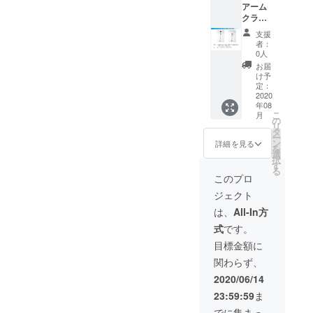
アーム
ニーブ
クラッ
ルー ※
チ（2本
カ
支援
組） 定
ラー、
者：
価
サイズ
0人
36,000
により
お届
円予定
お届け
け予
（非課
が遅れ
定：
税）＋
2020
る場合
年08
送料 カ
がござ
こ
月
ラー（3
いま
の
リ
種） グ
す。
タ
ー
レー
ン
詳細を見る
を
ローズ
選
択
ゴール
す
る
ド ティ
このプロ
ファ
ジェクト
ニーブ
ルー ※
は、
All-In方
カラー
式
です。
により
お届け
目標金額に
が遅く
関わらず、
なる場
合がご
2020/06/14
ざいま
23:59:59
ま
す。
でに集まっ