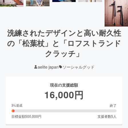
洗練されたデザインと高い耐久性
の「松葉杖」と「ロフストランド
クラッチ」
aelite japan
ソーシャルグッド
現在の支援総額
16,000
円
終了
3
%達成
目標金額
500,000
円
支援者数
5
人