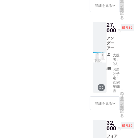
タ
ー
しいた
ン
詳細を見る
を
しま
選
択
す。返
す
る
却時の
27,
み送料
残り30
をご負
000
円
担くだ
アン
さい。
ダー
ご希望
アーム
のカ
クラッ
ラーが
支援
チ1組
ござい
者：
定価
ました
0人
30,000
ら、ご
お届
円予定
指定く
け予
（非課
ださ
定：
税）＋
2020
い。 カ
年08
送料 ●
ラーに
こ
月
サイズ
よりお
の
リ
（2種）
届が遅
タ
ー
L M ●カ
くなる
ン
詳細を見る
を
ラー（3
場合が
選
択
種） グ
ござい
す
る
レー
ます。
32,
ローズ
残り20
ゴール
000
円
ド ティ
フォア
ファ