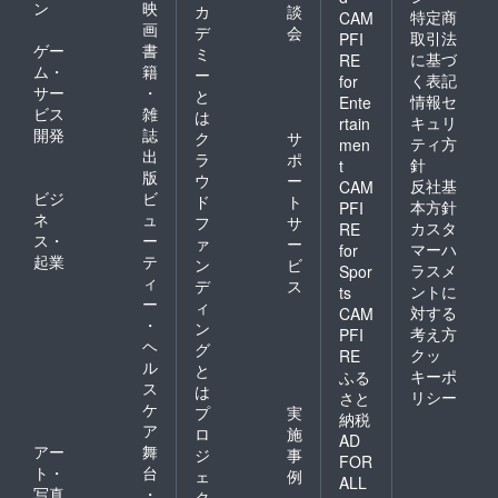
ン
映
カ
談
特定商
CAM
画
デ
会
取引法
PFI
ゲー
書
ミ
に基づ
RE
ム・
籍
ー
く表記
for
サー
・
と
情報セ
Ente
ビス
雑
は
キュリ
rtain
開発
誌
ク
サ
ティ方
men
出
ラ
ポ
針
t
版
ウ
ー
反社基
CAM
ビジ
ビ
ド
ト
本方針
PFI
ネ
ュ
フ
サ
カスタ
RE
ス・
ー
ァ
ー
マーハ
for
起業
テ
ン
ビ
ラスメ
Spor
ィ
デ
ス
ントに
ts
ー
ィ
対する
CAM
・
ン
考え方
PFI
ヘ
グ
クッ
RE
ル
と
キーポ
ふる
ス
は
リシー
さと
ケ
プ
実
納税
ア
ロ
施
AD
アー
舞
ジ
事
FOR
ト・
台
ェ
例
ALL
写真
・
ク