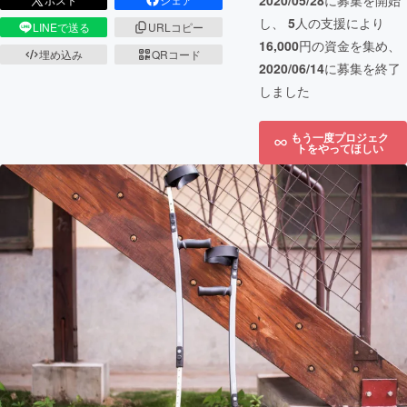
2020/05/28
に募集を開始
し、
5
人の支援により
LINEで送る
URLコピー
16,000
円の資金を集め、
埋め込み
QRコード
2020/06/14
に募集を終了
しました
もう一度プロジェク
トをやってほしい