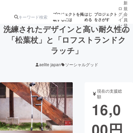
新
ロ
規
グ
会
プロジェクトを掲
はじ
プロジェクト
/
載するには
める
をさがす
イ
員
ン
登
洗練されたデザインと高い耐久性の
録
「松葉杖」と「ロフストランドク
ラッチ」
人気のプロ
注目のリ
注目の新着プロ
募集終了が近いプ
もうすぐ公開
ジェクト
ターン
ジェクト
ロジェクト
されます
aelite japan
ソーシャルグッド
アート・写真
音楽
現在の支援総
テクノロジー・ガジェット
ゲーム・サ
額
16,0
映像・映画
書籍・雑誌
00
円
ビジネス・起業
チャレンジ