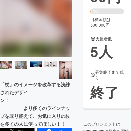
まちづくり・地域活性化
3%
目標金額は
500,000円
CAMPFIRE for Social Good
CAMPFIRE Creation
CAMPFIREふるさと納税
machi-ya
コミュニティ
支援者数
5
人
募集終了まで残
り
「杖」のイメージを改革する洗練
終了
されたデザイ
ン！
より多くのラインナッ
プを取り揃えて、お気に入りの杖
を多くの人に使ってほしい！！
このプロジェクトは、
ポスト
シェア