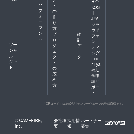
HIO
パ
ト
KOS
フ
の
HI
ォ
作
JFA
ー
り
クラ
マ
方
ウド
ン
プ
統
ファ
ス
ロ
計
ン
ソー
ジ
デ
ディ
シャ
ェ
ー
ング
ル
ク
タ
mac
グッ
ト
hi-ya
ド
の
補助
広
金申
め
請サ
方
ポー
ト
「QRコード」は株式会社デンソーウェーブの登録商標です。
© CAMPFIRE,
会社概
採用情
パートナー
Inc.
要
報
募集