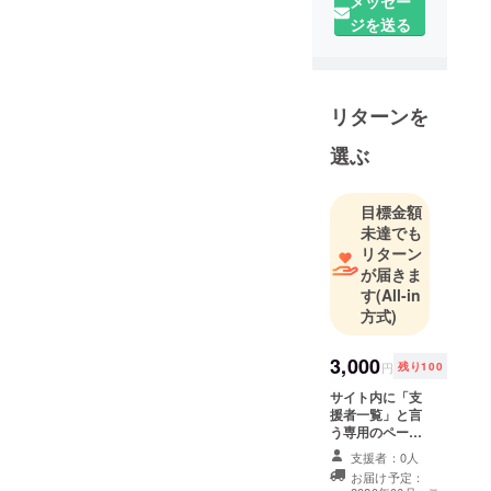
メッセー
ジを送る
リターンを
選ぶ
目標金額
未達でも
リターン
が届きま
す
(All-in
方式)
3,000
円
残り100
サイト内に「支
援者一覧」と言
う専用のページ
を作り、そこに
支援者：0人
お名前（会社
お届け予定：
名・団体名）を