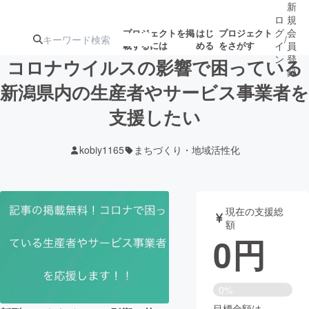
新
ロ
規
グ
会
プロジェクトを掲
はじ
プロジェクト
/
載するには
める
をさがす
イ
員
ン
登
コロナウイルスの影響で困っている
録
新潟県内の生産者やサービス事業者を
支援したい
人気のプロ
注目のリ
注目の新着プロ
募集終了が近いプ
もうすぐ公開
ジェクト
ターン
ジェクト
ロジェクト
されます
kobiy1165
まちづくり・地域活性化
アート・写真
音楽
現在の支援総
テクノロジー・ガジェット
ゲーム・サ
額
0
円
映像・映画
書籍・雑誌
0%
ビジネス・起業
チャレンジ
目標金額は