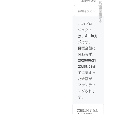
こ
2020年06月
の
掲載させていた
リ
タ
だきます。 ※公
ー
ン
序良俗に反する
詳細を見る
を
選
内容、法令に違
択
す
反する内容など
る
はお受けできま
このプロ
せん。 ※掲載す
ジェクト
る順番は支援の
申し出順となっ
は、
All-In方
ております。 予
式
です。
めご了承くださ
い。 ※支援時、
目標金額に
必ず備考欄にご
関わらず、
希望のお名前並
びに会社名・団
2020/06/21
体名をご記入く
23:59:59
ま
ださい。
でに集まっ
た金額が
ファンディ
ングされま
す。
支援に関するよ