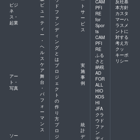
反社基
CAM
ビジ
ビ
ド
ト
本方針
PFI
ネ
ュ
フ
サ
カスタ
RE
ス・
ー
ァ
ー
マーハ
for
起業
テ
ン
ビ
ラスメ
Spor
ィ
デ
ス
ントに
ts
ー
ィ
対する
CAM
・
ン
考え方
PFI
ヘ
グ
クッ
RE
ル
と
キーポ
ふる
ス
は
リシー
さと
ケ
プ
実
納税
ア
ロ
施
AD
アー
舞
ジ
事
FOR
ト・
台
ェ
例
ALL
写真
・
ク
HIO
パ
ト
KOS
フ
の
HI
ォ
作
JFA
ー
り
クラ
マ
方
ウド
ン
プ
統
ファ
ス
ロ
計
ン
ソー
ジ
デ
ディ