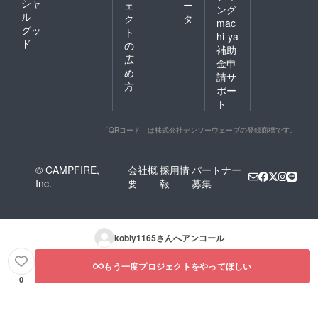
シャ
ェ
ー
ング
ル
ク
タ
mac
グッ
ト
hi-ya
ド
の
補助
広
金申
め
請サ
方
ポー
ト
「QRコード」は株式会社デンソーウェーブの登録商標です。
© CAMPFIRE,
会社概
採用情
パートナー
Inc.
要
報
募集
kobiy1165
さんへアンコール
もう一度プロジェクトをやってほしい
0