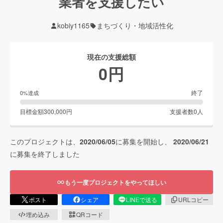
業者を支援したい
kobiy1165
まちづくり・地域活性化
現在の支援総額
0
円
終了
0
%達成
目標金額
300,000
円
支援者数
0
人
このプロジェクトは、
2020/06/05
に募集を開始し、
2020/06/21
に募集を終了しました
もう一度プロジェクトをやってほしい
ポスト
シェア
LINEで送る
URLコピー
埋め込み
QRコード