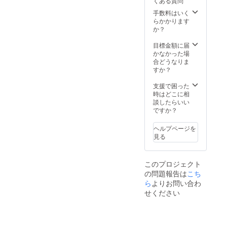
くある質問
手数料はいく
らかかります
か？
目標金額に届
かなかった場
合どうなりま
すか？
支援で困った
時はどこに相
談したらいい
ですか？
ヘルプページを
見る
このプロジェクト
の問題報告は
こち
ら
よりお問い合わ
せください