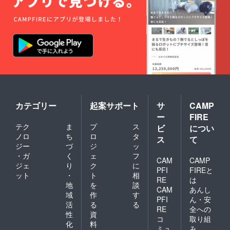
カテゴリー
起案サポート
サ
CAMP
ー
FIRE
テク
ま
プ
ス
ビ
につい
ノロ
ち
ロ
タ
ス
て
ジー
づ
ジ
ッ
・ガ
く
ェ
フ
CAM
CAMP
ジェ
り
ク
に
PFI
FIREと
ット
・
ト
相
RE
は
地
を
談
CAM
あんし
域
作
す
PFI
ん・安
活
る
る
RE
全への
性
資
コ
取り組
化
料
ミュ
み