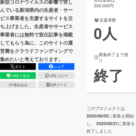
新型コロナウイルスの影響で苦し
300,000円
んでいる新潟県内の生産者・サー
まちづくり・地域活性化
ビス事業者を支援するサイトを立
支援者数
0
人
ち上げました。生産者やサービス
CAMPFIRE for Social Good
CAMPFIRE Creation
事業者には無料で宣伝記事を掲載
CAMPFIREふるさと納税
machi-ya
コミュニティ
してもらう為に、このサイトの運
営費をクラウドファンディングで
募集終了まで残
集めたいと考えております。
り
ポスト
シェア
終了
LINEで送る
URLコピー
埋め込み
QRコード
このプロジェクトは、
2020/06/05
に募集を開始
し、
2020/06/21
に募集を
終了しました