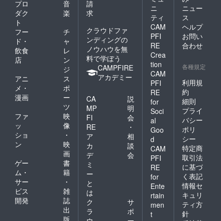
プロ
音
請
ニ
ニュー
ダク
楽
求
ティ
ス
ト
CAM
ヘルプ
クラウドファ
フー
チ
PFI
お問い
ンディングの
ド・
ャ
RE
合わせ
ノウハウを無
飲食
レ
Crea
料で学ぼう
店
ン
tion
各種規定
CAMPFIRE
ジ
CAM
アカデミー
アニ
ス
利用規
PFI
メ・
ポ
約
RE
漫画
ー
CA
説
細則
for
ツ
MP
明
プライ
Soci
ファ
映
FI
会
バシー
al
ッ
像
RE
・
ポリ
Goo
ショ
・
ア
相
シー
d
ン
映
カ
談
特定商
CAM
画
デ
会
取引法
PFI
ゲー
書
ミ
に基づ
RE
ム・
籍
ー
く表記
for
サー
・
と
情報セ
Ente
ビス
雑
は
キュリ
rtain
開発
誌
ク
サ
ティ方
men
出
ラ
ポ
針
t
版
ウ
ー