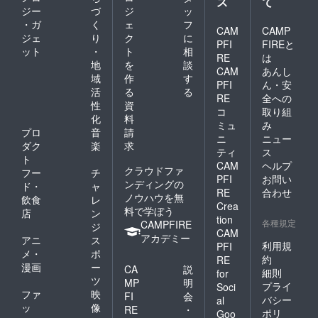
ス
て
ジー
づ
ジ
ッ
・ガ
く
ェ
フ
CAM
CAMP
ジェ
り
ク
に
PFI
FIREと
ット
・
ト
相
RE
は
地
を
談
CAM
あんし
域
作
す
PFI
ん・安
活
る
る
RE
全への
性
資
コ
取り組
化
料
ミュ
み
プロ
音
請
ニ
ニュー
ダク
楽
求
ティ
ス
ト
CAM
ヘルプ
クラウドファ
フー
チ
PFI
お問い
ンディングの
ド・
ャ
RE
合わせ
ノウハウを無
飲食
レ
Crea
料で学ぼう
店
ン
tion
各種規定
CAMPFIRE
ジ
CAM
アカデミー
アニ
ス
利用規
PFI
メ・
ポ
約
RE
漫画
ー
CA
説
細則
for
ツ
MP
明
プライ
Soci
ファ
映
FI
会
バシー
al
ッ
像
RE
・
ポリ
Goo