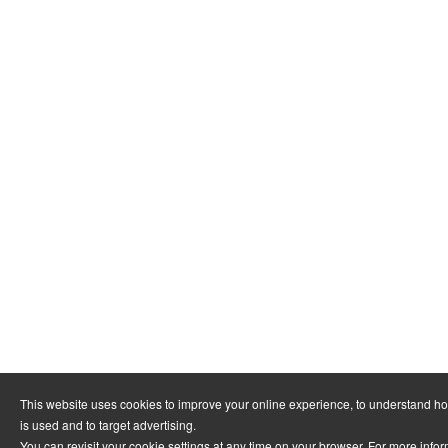
This website uses cookies to improve your online experience, to understand h
is used and to target advertising.
You can revisit your cookie settings at any time on your browser. For more info