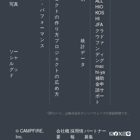
ALL
写真
・
ク
HIO
パ
ト
KOS
フ
の
HI
ォ
作
JFA
ー
り
クラ
マ
方
ウド
ン
プ
統
ファ
ス
ロ
計
ン
ソー
ジ
デ
ディ
シャ
ェ
ー
ング
ル
ク
タ
mac
グッ
ト
hi-ya
ド
の
補助
広
金申
め
請サ
方
ポー
ト
「QRコード」は株式会社デンソーウェーブの登録商標です。
© CAMPFIRE,
会社概
採用情
パートナー
Inc.
要
報
募集