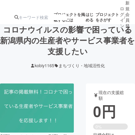
新
ロ
規
グ
会
プロジェクトを掲
はじ
プロジェクト
/
載するには
める
をさがす
イ
員
ン
登
コロナウイルスの影響で困っている
録
新潟県内の生産者やサービス事業者を
支援したい
人気のプロ
注目のリ
注目の新着プロ
募集終了が近いプ
もうすぐ公開
ジェクト
ターン
ジェクト
ロジェクト
されます
kobiy1165
まちづくり・地域活性化
アート・写真
音楽
現在の支援総
テクノロジー・ガジェット
ゲーム・サ
額
0
円
映像・映画
書籍・雑誌
0%
ビジネス・起業
チャレンジ
目標金額は