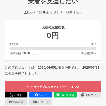
業者を支援したい
kobiy1165
まちづくり・地域活性化
現在の支援総額
0
円
終了
0
%達成
目標金額
300,000
円
支援者数
0
人
このプロジェクトは、
2020/06/05
に募集を開始し、
2020/06/21
に募集を終了しました
もう一度プロジェクトをやってほしい
ポスト
シェア
LINEで送る
URLコピー
埋め込み
QRコード