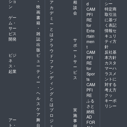
ショ
・
ア
相
シー
d
ン
映
カ
談
特定商
CAM
画
デ
会
取引法
PFI
ゲー
書
ミ
に基づ
RE
ム・
籍
ー
く表記
for
サー
・
と
情報セ
Ente
ビス
雑
は
キュリ
rtain
開発
誌
ク
サ
ティ方
men
出
ラ
ポ
針
t
版
ウ
ー
反社基
CAM
ビジ
ビ
ド
ト
本方針
PFI
ネ
ュ
フ
サ
カスタ
RE
ス・
ー
ァ
ー
マーハ
for
起業
テ
ン
ビ
ラスメ
Spor
ィ
デ
ス
ントに
ts
ー
ィ
対する
CAM
・
ン
考え方
PFI
ヘ
グ
クッ
RE
ル
と
キーポ
ふる
ス
は
リシー
さと
ケ
プ
実
納税
ア
ロ
施
AD
アー
舞
ジ
事
FOR
ト・
台
ェ
例