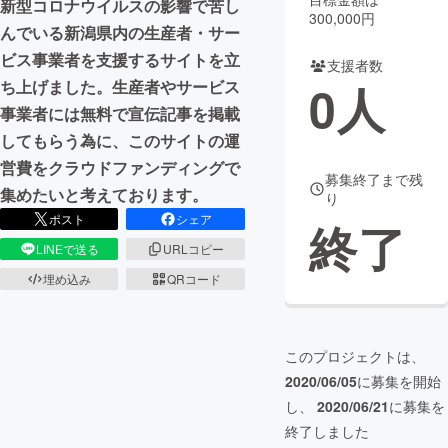
新型コロナウイルスの影響で苦し
300,000円
んでいる新潟県内の生産者・サー
まちづくり・地域活性化
ビス事業者を支援するサイトを立
支援者数
0
人
ち上げました。生産者やサービス
CAMPFIRE for Social Good
CAMPFIRE Creation
事業者には無料で宣伝記事を掲載
CAMPFIREふるさと納税
machi-ya
コミュニティ
してもらう為に、このサイトの運
営費をクラウドファンディングで
募集終了まで残
集めたいと考えております。
り
ポスト
シェア
終了
LINEで送る
URLコピー
埋め込み
QRコード
このプロジェクトは、
2020/06/05
に募集を開始
し、
2020/06/21
に募集を
終了しました