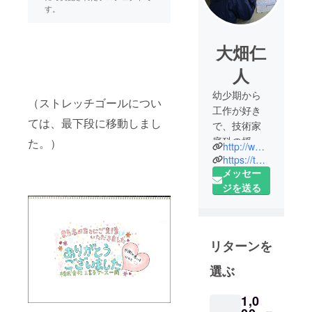
す。
大畑仁
人
幼少期から
（ストレッチゴールについ
工作が好き
ては、最下段に移動しまし
で、技術家
庭科の授業
た。）
http://www.mifune-case.co.jp/
が大好き。
https://twitter.com/mifune_case
指先の器用
メッセー
さはものづ
ジを送る
くりを仕事
にしていた
親譲りで、
リターンを
両親にとて
も感謝して
選ぶ
いる。大学
は工学部に
1,0
進み、風車