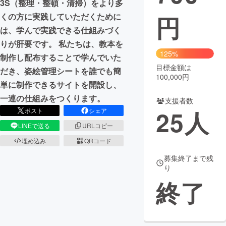
3S（整理・整頓・清掃）をより多
円
くの方に実践していただくために
まちづくり・地域活性化
は、学んで実践できる仕組みづく
りが肝要です。 私たちは、教本を
CAMPFIRE for Social Good
CAMPFIRE Creation
125%
制作し配布することで学んでいた
CAMPFIREふるさと納税
machi-ya
コミュニティ
目標金額は
だき、姿絵管理シートを誰でも簡
100,000円
単に制作できるサイトを開設し、
一連の仕組みをつくります。
支援者数
25
人
ポスト
シェア
LINEで送る
URLコピー
埋め込み
QRコード
募集終了まで残
り
終了