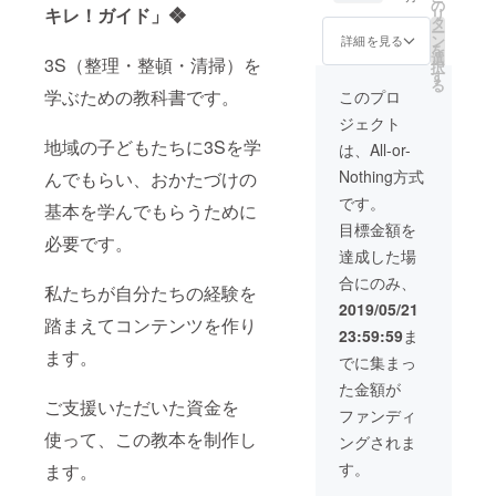
出し整
機械が
の
ト：
望の色
キレ！ガイド」❖
リ
頓ツー
動いて
タ
42cm×
をご記
ー
ル「ゴ
いる姿
ン
32cm
詳細を見る
入くだ
を
チャキ
を目撃
選
厚さ
さい。
3S（整理・整頓・清掃）を
択
レ！
してく
す
0.5cm
サイズ
る
シー
ださ
色：
学ぶための教科書です。
このプロ
につい
ト」を
い。で
白、グ
ても、
ジェクト
オー
きあ
レー、
ご相談
ダーメ
地域の子どもたちに3Sを学
がった
青、ピ
は、All-or-
に応じ
イドで
姿絵
ンク、
れるよ
Nothing方式
んでもらい、おかたづけの
製造販
キット
グリー
う準備
売する
はお土
ン、黄
です。
中で
基本を学んでもらうために
ECサイ
産とし
色 6色
す。
目標金額を
トを、
て差し
の中か
必要です。
令和2年
上げま
らお選
達成した場
3月まで
す。 さ
びいた
合にのみ、
に開設
らに、
だけま
私たちが自分たちの経験を
しま
お子様
す。備
2019/05/21
す。そ
向けに
踏まえてコンテンツを作り
考欄
23:59:59
ま
のトッ
「3S 整
に、希
ます。
プペー
理・整
望の色
でに集まっ
ジにバ
頓・清
をご記
た金額が
ナー広
掃 ワー
入くだ
ご支援いただいた資金を
告を3年
ク
さい。
ファンディ
間掲載
ショッ
サイズ
使って、この教本を制作し
ングされま
させて
プ」
につい
いただ
（60
ても、
す。
ます。
きま
分）を
ご相談