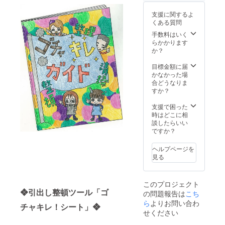
す。
工場見
に応じ
（令和2
学と一
れるよ
支援に関するよ
年4月～
緒に開
う準備
くある質問
令和5年
催させ
中で
3月）
ていた
手数料はいく
す。
だきま
らかかります
す。 工
か？
場見学
の内
目標金額に届
容：工
かなかった場
場概要
合どうなりま
の見学
すか？
（20
分）＋
支援で困った
カッ
時はどこに相
ティン
談したらいい
グプ
ですか？
ロッ
ターの
ヘルプページを
見学
見る
（20
分）＋
3S整
このプロジェクト
理・整
❖引出し整頓ツール「ゴ
の問題報告は
こち
頓・清
ら
よりお問い合わ
掃の
チャキレ！シート」❖
ワーク
せください
ショッ