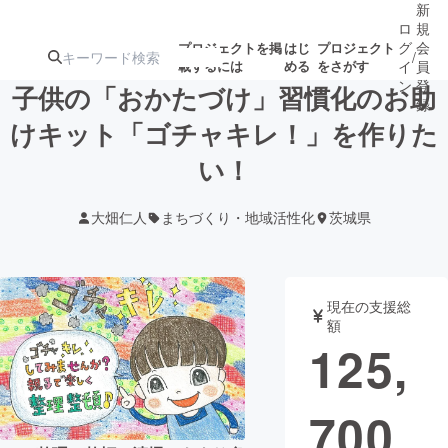
新
ロ
規
グ
会
プロジェクトを掲
はじ
プロジェクト
/
載するには
める
をさがす
イ
員
ン
登
子供の「おかたづけ」習慣化のお助
録
けキット「ゴチャキレ！」を作りた
い！
人気のプロ
注目のリ
注目の新着プロ
募集終了が近いプ
もうすぐ公開
ジェクト
ターン
ジェクト
ロジェクト
されます
大畑仁人
まちづくり・地域活性化
茨城県
アート・写真
音楽
現在の支援総
テクノロジー・ガジェット
ゲーム・サ
額
125,
映像・映画
書籍・雑誌
700
ビジネス・起業
チャレンジ