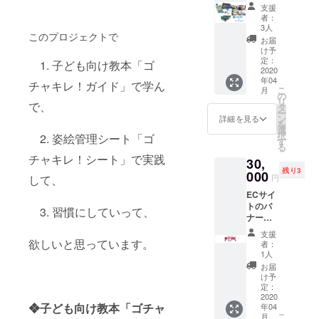
「ゴ
す。
シー
支援
チャキ
オー
ト：
者：
レ！
ダーメ
42cm×
3人
このプロジェクトで
シー
イドで
32cm
お届
ト」を
加工済
厚さ
け予
実際に
みの完
定：
1cm 底
1. 子ども向け教本「ゴ
作って
2020
成品を
面用
年04
いる光
お届け
チャキレ！ガイド」で学ん
シー
こ
月
景をご
しま
の
ト：
リ
覧いた
で、
す。
タ
42cm×
ー
だけま
オー
ン
32cm
詳細を見る
を
す。も
ダーは
選
厚さ
択
2. 姿絵管理シート「ゴ
のづく
専用サ
す
0.5cm
る
りが好
イトで
色：
チャキレ！シート」で実践
30,
きな方
受け付
白、グ
残り3
には、
000
けま
レー、
円
して、
わくわ
す。
青、ピ
ECサイ
くする
【仕
ンク、
トのバ
思い出
様】 上
グリー
3. 習慣にしていって、
ナー広
に残る
面用
ン、黄
告を掲
工場見
シー
色 6色
支援
載する
学で
欲しいと思っています。
ト：
の中か
者：
権利で
す。
42cm×
1人
らお選
す。中
オー
32cm
びいた
お届
小企業
ダーメ
厚さ
け予
だけま
さま向
イドで
定：
1cm 底
す。備
けで
2020
自分の
面用
考欄
❖子ども向け教本「ゴチャ
年04
す。 引
ために
シー
に、希
こ
月