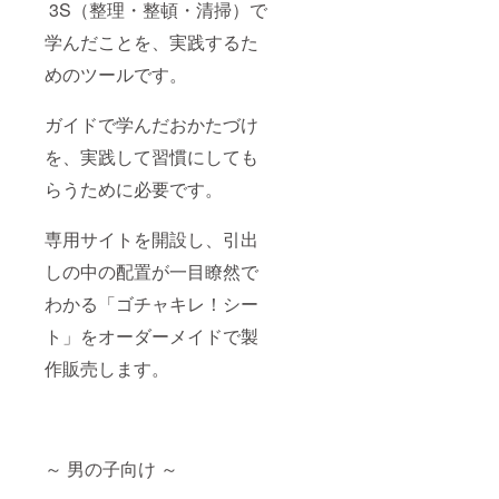
プ（20
3S（整理・整頓・清掃）で
分）＋
お土産
学んだことを、実践するた
「ゴ
めのツールです。
チャキ
レ！
シー
ガイドで学んだおかたづけ
ト」の
色：
を、実践して習慣にしても
白、グ
レー、
らうために必要です。
青、ピ
ンク、
グリー
専用サイトを開設し、引出
ン、黄
しの中の配置が一目瞭然で
色 6色
の中か
わかる「ゴチャキレ！シー
らお選
びいた
ト」をオーダーメイドで製
だけま
す。 開
作販売します。
催日
時：令
和2年4
月以
降、ご
～ 男の子向け ～
支援く
ださっ