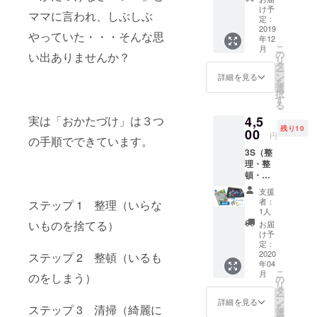
3S教本
に目覚め、
自由に
け予
ママに言われ、しぶしぶ
「ゴ
お使い
定：
お風呂に子
チャキ
2019
くださ
やっていた・・・そんな思
どもを毎日
年12
レ！ガ
い。
こ
月
イド」
（画像
入れるな
の
い出ありませんか？
リ
を冊子
はイ
タ
ど、子ども
ー
にした
メージ
ン
詳細を見る
を
大好きな生
もので
で
選
択
す。
す。）
す
活を送る。
る
やっぱ
そしてその
4,5
実は「おかたづけ」は３つ
り紙が
残り10
好き と
想いはわが
00
円
の手順でできています。
いう方
子にだけで
3S（整
にお薦
なく、幼稚
理・整
めで
頓・清
す。複
園のお友達
掃）で
製歓
支援
をすぐに
学んだ
迎、再
者：
ステップ 1 整理（いらな
こと
「抱っこ」
配布歓
1人
を、実
迎、ご
いものを捨てる）
お届
したくなっ
践する
自由に
け予
てしまう。
ための
お使い
定：
ツール
2020
くださ
ステップ 2 整頓（いるも
「子どもは
年04
です。
い。
日本の宝で
こ
月
のをしまう）
子ども
（画像
の
リ
す」が口癖
のため
はイ
タ
ー
の3S教
メージ
ン
詳細を見る
になってき
を
ステップ 3 清掃（綺麗に
本「ゴ
で
選