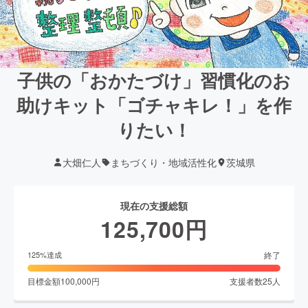
子供の「おかたづけ」習慣化のお
助けキット「ゴチャキレ！」を作
りたい！
大畑仁人
まちづくり・地域活性化
茨城県
現在の支援総額
125,700
円
終了
125
%達成
目標金額
100,000
円
支援者数
25
人