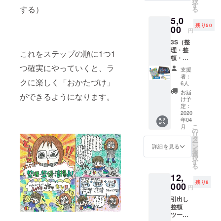
た。
択
チャキ
す。）
す
する）
る
レ！ガ
5,0
イド」
働く社員の
残り50
（冊子
00
円
幸せを一番
版）を
3S（整
セット
に目指して
理・整
でお届
これをステップの順に1つ1
いる子育て
頓・清
けしま
掃）で
応援企業の
す。
つ確実にやっていくと、ラ
支援
学んだ
オー
者：
経営者。
クに楽しく「おかたづけ」
こと
ダーメ
6人
スローガン
を、実
イドで
お届
ができるようになります。
践する
加工済
は「働く幸
け予
ための
みの完
定：
せを感じら
ツール
2020
成品を
年04
れる会社を
です。
お届け
こ
月
子ども
しま
の
目指し
リ
のため
す。
タ
て。」
ー
の3S教
オー
ン
詳細を見る
を
本「ゴ
ダーは
選
択
チャキ
専用サ
す
中学生、小
る
レ！ガ
イトで
学生、幼稚
12,
イド」
受け付
残り8
（冊子
000
けま
園児、3児の
円
版）を
す。
パパ。妻と
引出し
セット
【仕
整頓
はいつも仲
でお届
様】 上
ツール
けしま
面用
良し（笑）