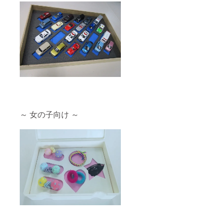
た方と
個別に
ご相談
させて
いただ
きま
す。 開
催場
所：茨
城県ひ
たちな
か市十
三奉行
1940-2
（株）
～ 女の子向け ～
三富子
ケース
本社工
場 その
他：会
場まで
の交通
費は各
自ご負
担くだ
さい。
備考欄
に、参