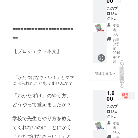
00
円
の研究に夢
このプ
中になっ
ロジェ
クトで
た。部活の
制作す
支援
吹奏楽部で
======================
る、子
者：
はユーフォ
どもの
0人
==
ための
ニアム一
お届
3S教本
け予
筋、その魅
「ゴ
定：
【プロジェクト本文】
チャキ
2019
力にはま
年12
レ！ガ
り、いつの
こ
月
イド」
の
リ
日か「名脇
のPDF
タ
ー
データ
役」と呼ん
ン
詳細を見る
を
「かたづけなさ～い！」とママ
です。
選
でいただけ
択
タブ
に叱られたことありませんか？
す
る
ることを目
レット
1,8
やスマ
指してい
「おかたずけ」のやり方、
残り
ホ端末
00
100
円
る。
でご覧
どうやって覚えましたか？
このプ
いただ
ロジェ
けま
31歳で第一
クトで
す。複
学校で先生もやり方を教え
子の誕生を
制作す
製歓
支援
る、子
てくれないのに、とにかく
迎、再
きっかけ
者：
どもの
配布歓
14人
に、子育て
「かたづけなさ～い！」と
ための
迎、ご
お届