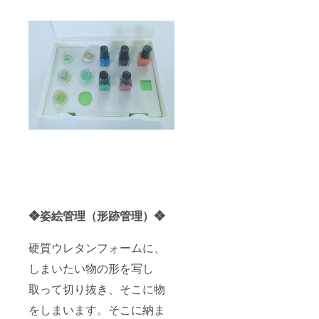
加予定
人数、
参加さ
れるお
子様の
人数、
「ゴ
チャキ
レ！
シー
ト」の
希望の
色をご
記入く
ださ
い。
❖姿絵管理（形跡管理）❖
硬質ウレタンフォームに、
しまいたい物の形を写し
取って切り抜き、そこに物
をしまいます。そこに納ま