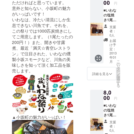
ワンズ
00
ただければと思っています。
円
デザイ
意外と知らない、小坂町の魅力
■いわな
ン） ※
がいっぱいです！
の塩焼
いわな
いわなは、冷たい清流にしか生
き1尾無
提
料（当
息できない川魚です。それを、
供・・
支援
日お越
・小坂
この祭りでは1000匹炭焼きにし
者：
しに
町淡水
0人
てご用意します。（1尾たったの
なった
魚養殖
お届
200円！）また、開きや甘露
方の
漁業協
け予
煮、最近「満天☆青空レストラ
み） ■
同組合
定：
ン」で注目された、いわなの燻
小坂ス
2013
の川魚
年01
モーク
加工品
製小坂スモークなど、川魚の美
こ
月
１尾 ■
※商品の
の
味しさを知って頂く加工品を販
リ
いわな
発送は
タ
売します。
ー
甘露煮
１１月
ン
詳細を見る
を
（4尾入
下旬〜1
選
択
り）の
２月初
す
る
セット
旬とな
8,0
※いわな
りま
提
00
す。
円
供・・
■いわな
・小坂
の塩焼
町淡水
き1尾無
魚養殖
▲小坂町の魅力がいっぱい！
料（当
漁業協
支援
日お越
同組合
者：
しに
の川魚
0人