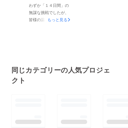
わずか「１４日間」の
振興事務所の倉田さ
無謀な挑戦でしたが、
ん、波多腰さんをはじ
皆様の温かいご支援で
もっと見る
め、NPO飛騨小坂200
見事目標を達成するこ
滝の仲間の皆様、小坂
とができました！！期
の炭酸泉シュワシュワ
間中、FBやTwitterな
会の女将さんたち、そ
どでの拡散で応援いた
して飛騨小坂観光協
だいた方も含め、みな
会、小坂町商工会、下
さまに感謝いたしま
呂建設業協会の皆様、
同じカテゴリーの人気プロジェ
す。ひだ信の古里さん
本当にありがとうござ
には、本当にお世話に
クト
いました！ そして何
なりました。皆様、心
よりも、このプロジェ
からお礼申し上げま
クト成功のために、こ
す！明日、「清流のい
のお祭りに参加できな
のちの感謝祭 第４回
いにも関わらず、飛騨
いわな祭り」でお待ち
小坂の地元のために、
しております。イベン
支援をして頂きました
ト前日で、バタついて