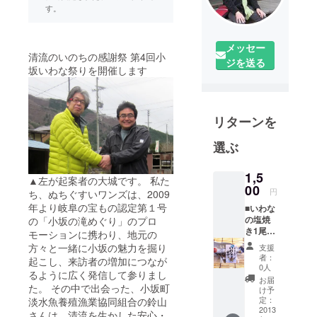
す。
メッセー
清流のいのちの感謝祭 第4回小
ジを送る
坂いわな祭りを開催します
リターンを
選ぶ
1,5
▲左が起案者の大城です。 私た
00
円
ち、ぬちぐすいワンズは、2009
年より岐阜の宝もの認定第１号
■いわな
の塩焼
の「小坂の滝めぐり」のプロ
き1尾無
モーションに携わり、地元の
料（当
方々と一緒に小坂の魅力を掘り
支援
日お越
者：
起こし、来訪者の増加につなが
しに
0人
るように広く発信して参りまし
なった
お届
た。 その中で出会った、小坂町
方の
け予
み） ■
定：
淡水魚養殖漁業協同組合の鈴山
いわな
2013
さんは、清流を生かした安心・