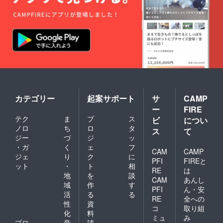
カテゴリー
起案サポート
サ
CAMP
ー
FIRE
テク
ま
プ
ス
ビ
につい
ノロ
ち
ロ
タ
ス
て
ジー
づ
ジ
ッ
・ガ
く
ェ
フ
CAM
CAMP
ジェ
り
ク
に
PFI
FIREと
ット
・
ト
相
RE
は
地
を
談
CAM
あんし
域
作
す
PFI
ん・安
活
る
る
RE
全への
性
資
コ
取り組
化
料
ミュ
み
プロ
音
請