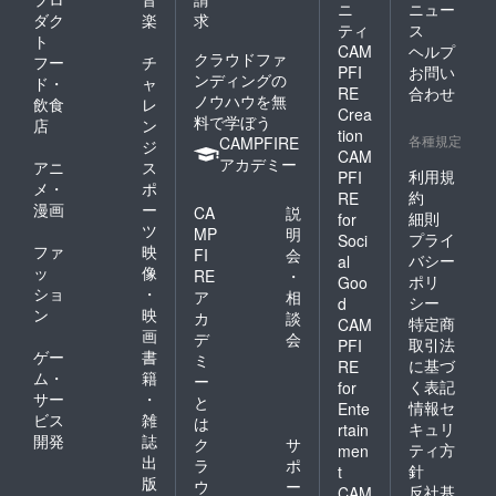
ニ
ニュー
ダク
楽
求
ティ
ス
ト
CAM
ヘルプ
クラウドファ
フー
チ
PFI
お問い
ンディングの
ド・
ャ
RE
合わせ
ノウハウを無
飲食
レ
Crea
料で学ぼう
店
ン
tion
各種規定
CAMPFIRE
ジ
CAM
アカデミー
アニ
ス
利用規
PFI
メ・
ポ
約
RE
漫画
ー
CA
説
細則
for
ツ
MP
明
プライ
Soci
ファ
映
FI
会
バシー
al
ッ
像
RE
・
ポリ
Goo
ショ
・
ア
相
シー
d
ン
映
カ
談
特定商
CAM
画
デ
会
取引法
PFI
ゲー
書
ミ
に基づ
RE
ム・
籍
ー
く表記
for
サー
・
と
情報セ
Ente
ビス
雑
は
キュリ
rtain
開発
誌
ク
サ
ティ方
men
出
ラ
ポ
針
t
版
ウ
ー
反社基
CAM