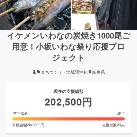
イケメンいわなの炭焼き1000尾ご
用意！小坂いわな祭り応援プロ
ジェクト
まちづくり・地域活性化
岐阜県
現在の支援総額
202,500
円
終了
101
%達成
目標金額
200,000
円
支援者数
23
人