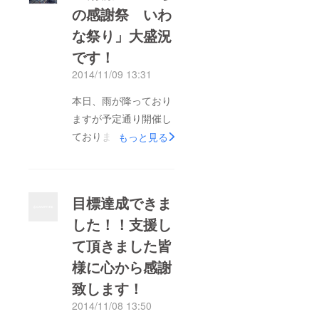
の感謝祭 いわ
ございました！！
な祭り」大盛況
飛騨小坂の街づくりの
お手伝いをして、早く
です！
も5年…。御嶽山噴火
2014/11/09 13:31
の風評を跳ね返して、
本日、雨が降っており
賑わいを取り戻そう
ますが予定通り開催し
と、地域の皆様と連携
ております！ みなさ
もっと見る
して、いろいろな試み
ま是非会場に足をお運
をして参りました！初
びください。 なお
めてクラウドファン
FAAVOにてご支援いた
ディングに挑戦した
目標達成できま
だいた方、受付にてそ
り、実りの多い感謝祭
した！！支援し
の旨お伝え下さい！よ
でした。悪天候でお客
て頂きました皆
ろしくお願い致しま
様の出足が鈍いと心配
す。
様に心から感謝
していたのが嘘のよう
でした。冷たい雨の
致します！
中、駐車場係を買って
2014/11/08 13:50
出て頂いた下呂市小坂