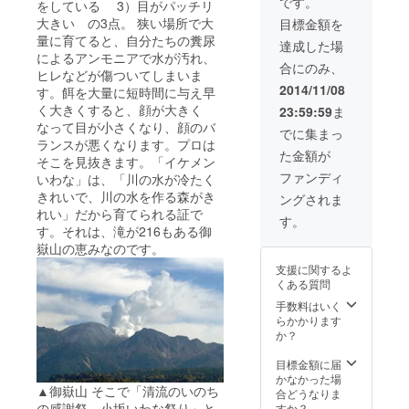
です。
をしている 3）目がパッチリ
昧セッ
大きい の3点。 狭い場所で大
目標金額を
ト ■日
量に育てると、自分たちの糞尿
本一受
達成した場
賞米・
によるアンモニアで水が汚れ、
合にのみ、
銀の朏
ヒレなどが傷ついてしまいま
（みか
2014/11/08
す。餌を大量に短時間に与え早
づき）
く大きくすると、顔が大きく
23:59:59
ま
新米2kg
なって目が小さくなり、顔のバ
※いわな
でに集まっ
提
ランスが悪くなります。プロは
た金額が
供・・
そこを見抜きます。「イケメン
・小坂
ファンディ
いわな」は、「川の水が冷たく
町淡水
きれいで、川の水を作る森がき
ングされま
魚養殖
れい」だから育てられる証で
漁業協
す。
す。それは、滝が216もある御
同組合
の川魚
嶽山の恵みなのです。
加工品
支援に関するよ
※商品の
くある質問
発送は
１１月
手数料はいく
下旬〜1
らかかります
２月初
か？
旬とな
りま
目標金額に届
す。
かなかった場
▲御嶽山 そこで「清流のいのち
合どうなりま
の感謝祭 小坂いわな祭り」と
すか？