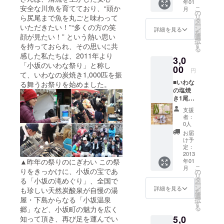
年01
骨酒 ※
安全な川魚を育てており、“頭か
こ
月
いわな
の
リ
ら尻尾まで魚を丸ごと味わって
提
タ
ー
いただきたい！”“多くの方の笑
供・・
ン
詳細を見る
を
・小坂
顔が見たい！” という熱い思い
選
択
町淡水
す
を持っておられ、その思いに共
る
魚養殖
感した私たちは、2011年より
3,0
漁業協
「小坂のいわな祭り」と称し
同組合
00
円
て、いわなの炭焼き1,000匹を振
の川魚
■いわな
加工品
る舞うお祭りを始めました。
の塩焼
※商品の
き1尾無
発送は
料（当
１１月
支援
日お越
下旬〜1
者：
しに
２月初
0人
なった
旬とな
お届
方の
りま
け予
み） ■
す。
定：
いわな
2013
▲昨年の祭りのにぎわい この祭
年01
骨酒 ■
こ
月
いわな
りをきっかけに、小坂の宝であ
の
リ
祭りオ
タ
る「小坂の滝めぐり」、全国で
ー
リジナ
ン
詳細を見る
も珍しい天然炭酸泉が自慢の湯
を
ル手ぬ
選
屋・下島からなる「小坂温泉
択
ぐい
す
る
郷」など、小坂町の魅力を広く
（ぬち
5,0
知って頂き、再び足を運んでい
ぐすい