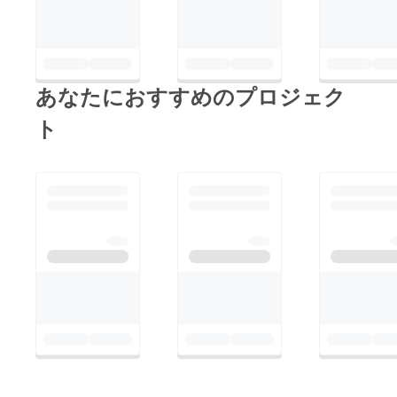
皆様に、心から感謝致
おります、ひとまずは
します！ 本当にあり
仮報告のご挨拶とさせ
がとうございまし
ていただきます。本当
た！！
にありがとうございま
あなたにおすすめのプロジェク
した！！
ト