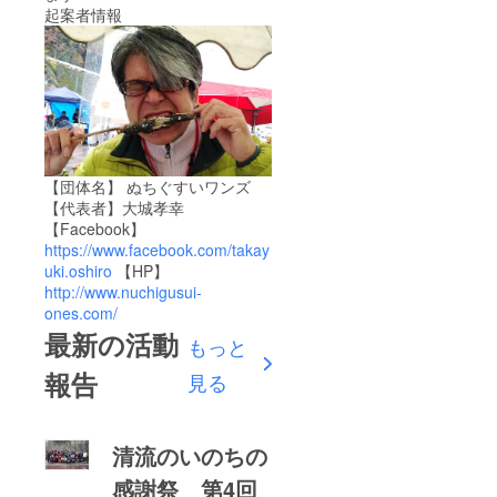
起案者情報
【団体名】 ぬちぐすいワンズ
【代表者】大城孝幸
【Facebook】
https://www.facebook.com/takay
uki.oshiro
【HP】
http://www.nuchigusui-
ones.com/
最新の活動
もっと
報告
見る
清流のいのちの
感謝祭 第4回