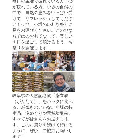
毎日の生活で疲れている方、心
が疲れている方。小坂の自然の
中で、自然の恵みをいっぱい受
けて、リフレッシュしてくださ
い！ぜひ、小坂のいわな祭りに
足をお運びください。この地な
らではのおもてなしで、楽しい
１日を過ごして頂けるよう、お
祭りを開催します！
岐阜県の天然記念物「巌立峡
（がんだて）」をバックに食べ
る、炭焼きのいわな。小坂の特
産品、滝めぐりや天然炭酸泉。
すべてが皆さんをお迎えしま
す。このお祭りを続けて行ける
ように、ぜひ、ご協力お願いし
ます！