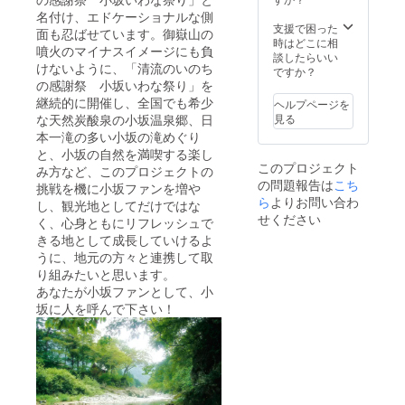
名付け、エドケーショナルな側
支援で困った
面も忍ばせています。御嶽山の
時はどこに相
噴火のマイナスイメージにも負
談したらいい
けないように、「清流のいのち
ですか？
の感謝祭 小坂いわな祭り」を
継続的に開催し、全国でも希少
ヘルプページを
な天然炭酸泉の小坂温泉郷、日
見る
本一滝の多い小坂の滝めぐり
と、小坂の自然を満喫する楽し
このプロジェクト
み方など、このプロジェクトの
の問題報告は
こち
挑戦を機に小坂ファンを増や
ら
よりお問い合わ
し、観光地としてだけではな
せください
く、心身ともにリフレッシュで
きる地として成長していけるよ
うに、地元の方々と連携して取
り組みたいと思います。
あなたが小坂ファンとして、小
坂に人を呼んで下さい！