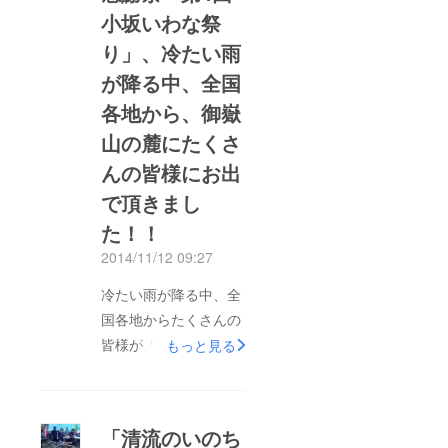
小坂いわな祭
り」、冷たい雨
が降る中、全国
各地から、御嶽
山の麓にたくさ
んの皆様にお出
で頂きまし
た！！
2014/11/12 09:27
冷たい雨が降る中、全
国各地からたくさんの
皆様が「清流のいのち
もっと見る
の感謝祭 第4回小坂
いわな祭り」においで
頂きました！ お客
「清流のいのち
様、本当にありがとう