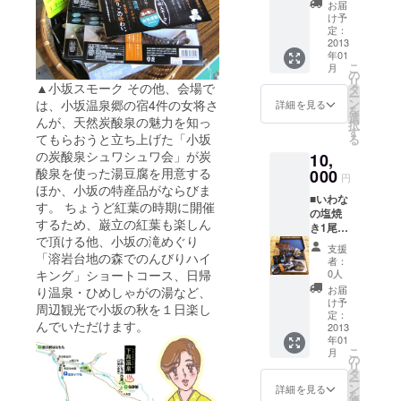
なった
加工品
お届
方の
※商品の
け予
み） ■
発送は
定：
いわな
2013
１１月
年01
骨酒 ■
下旬〜1
こ
月
小坂ス
２月初
の
リ
モーク2
▲小坂スモーク その他、会場で
旬とな
タ
ー
尾 ■い
りま
ン
は、小坂温泉郷の宿4件の女将さ
詳細を見る
を
わな甘
す。
選
んが、天然炭酸泉の魅力を知っ
択
露煮（4
す
てもらおうと立ち上げた「小坂
る
尾入
の炭酸泉シュワシュワ会」が炭
10,
り） ※
酸泉を使った湯豆腐を用意する
いわな
000
円
提
ほか、小坂の特産品がならびま
■いわな
供・・
す。 ちょうど紅葉の時期に開催
の塩焼
・小坂
するため、巌立の紅葉も楽しん
き1尾無
町淡水
で頂ける他、小坂の滝めぐり
料（当
魚養殖
支援
日お越
「溶岩台地の森でのんびりハイ
漁業協
者：
しに
同組合
キング」ショートコース、日帰
0人
なった
の川魚
お届
り温泉・ひめしゃがの湯など、
方の
加工品
け予
周辺観光で小坂の秋を１日楽し
み） ■
※商品の
定：
んでいただけます。
小坂ス
2013
発送は
年01
モーク
１１月
こ
月
１尾 ■
下旬〜1
の
リ
いわな
２月初
タ
ー
甘露煮
旬とな
ン
詳細を見る
を
（4尾入