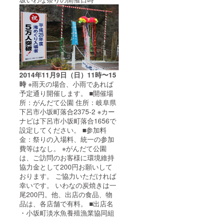
2014年11月9日（日）11時〜15
時
※雨天の場合、小雨であれば
予定通り開催します。 ■開催場
所：がんだて公園 住所：岐阜県
下呂市小坂町落合2375-2 ※カー
ナビは下呂市小坂町落合1656で
設定してください。 ■参加料
金：祭りの入場料、統一の参加
費等はなし。 ※がんだて公園
は、ご訪問のお客様に環境維持
協力金として200円お願いして
おります。 ご協力いただければ
幸いです。 いわなの炭焼きは一
尾200円。他、出店の食品、物
品は、各店舗で有料。 ■出店名
・小坂町淡水魚養殖漁業協同組