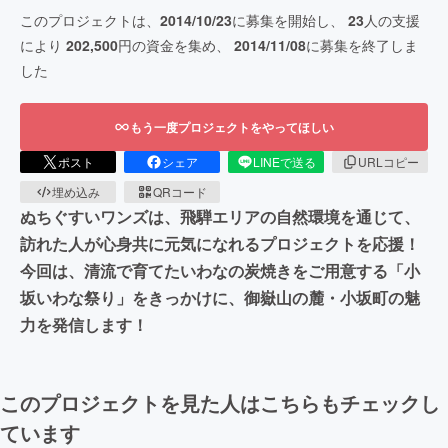
このプロジェクトは、
2014/10/23
に募集を開始し、
23
人の支援
により
202,500
円の資金を集め、
2014/11/08
に募集を終了しま
した
もう一度プロジェクトをやってほしい
ポスト
シェア
LINEで送る
URLコピー
埋め込み
QRコード
ぬちぐすいワンズは、飛騨エリアの自然環境を通じて、
訪れた人が心身共に元気になれるプロジェクトを応援！
今回は、清流で育てたいわなの炭焼きをご用意する「小
坂いわな祭り」をきっかけに、御嶽山の麓・小坂町の魅
力を発信します！
このプロジェクトを見た人はこちらもチェックし
ています