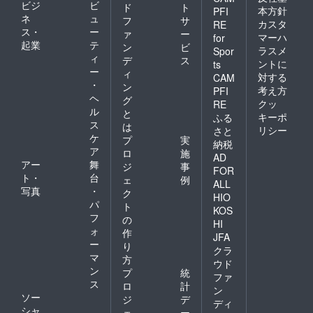
ビジ
ビ
ド
ト
本方針
PFI
ネ
ュ
フ
サ
カスタ
RE
ス・
ー
ァ
ー
マーハ
for
起業
テ
ン
ビ
ラスメ
Spor
ィ
デ
ス
ントに
ts
ー
ィ
対する
CAM
・
ン
考え方
PFI
ヘ
グ
クッ
RE
ル
と
キーポ
ふる
ス
は
リシー
さと
ケ
プ
実
納税
ア
ロ
施
AD
アー
舞
ジ
事
FOR
ト・
台
ェ
例
ALL
写真
・
ク
HIO
パ
ト
KOS
フ
の
HI
ォ
作
JFA
ー
り
クラ
マ
方
ウド
ン
プ
統
ファ
ス
ロ
計
ン
ソー
ジ
デ
ディ
シャ
ェ
ー