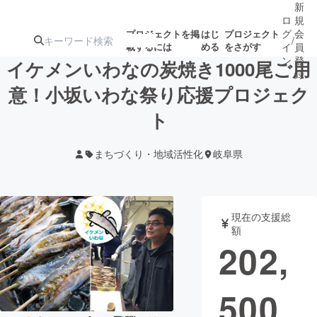
新
ロ
規
グ
会
プロジェクトを掲
はじ
プロジェクト
/
載するには
める
をさがす
イ
員
ン
登
イケメンいわなの炭焼き1000尾ご用
録
意！小坂いわな祭り応援プロジェク
ト
人気のプロ
注目のリ
注目の新着プロ
募集終了が近いプ
もうすぐ公開
ジェクト
ターン
ジェクト
ロジェクト
されます
まちづくり・地域活性化
岐阜県
アート・写真
音楽
現在の支援総
テクノロジー・ガジェット
ゲーム・サ
額
202,
映像・映画
書籍・雑誌
500
ビジネス・起業
チャレンジ