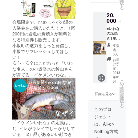
りま
選
択
り） ■
す。
す
る
いわな
20,
開き（5
尾入
000
円
会場限定で、ひめしゃがの湯の
り）の
入浴券をご購入いただくと、1尾
■いわな
川魚三
200円の岩魚の炭焼きが無料と
の塩焼
昧セッ
き1尾無
ト ※い
なる特別券も販売します。
料（当
わな提
小坂町の魅力をもっと発信し、
支援
日お越
供・・
者：
小坂でリフレッシュしてほし
しに
・小坂
0人
い！
なった
町淡水
お届
安心・安全にこだわった「いわ
方の
魚養殖
け予
み） ■
な名人」の小坂淡水の鈴山さん
漁業協
定：
いわな
2013
同組合
が育てる「イケメンいわな」。
年01
骨酒 ■
の川魚
こ
月
小坂ス
加工品
の
リ
モーク2
※商品の
タ
ー
尾 ■い
発送は
ン
詳細を見る
を
わな甘
１１月
選
択
露煮（4
下旬〜1
す
る
尾入
２月初
このプロ
り） ■
旬とな
ジェクト
いわな
りま
「イケメンいわな」の定義は、
開き（5
す。
は、All-or-
尾入
1）ヒレがキレイでしっかりして
Nothing方式
り）の
いる 2）品があるいい顔つき
川魚三