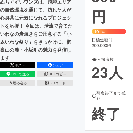
ぬちぐすいワンズは、飛騨エリア
円
の自然環境を通じて、訪れた人が
まちづくり・地域活性化
心身共に元気になれるプロジェク
トを応援！ 今回は、清流で育てた
CAMPFIRE for Social Good
CAMPFIRE Creation
101%
いわなの炭焼きをご用意する「小
CAMPFIREふるさと納税
machi-ya
コミュニティ
目標金額は
坂いわな祭り」をきっかけに、御
200,000円
嶽山の麓・小坂町の魅力を発信し
ます！
支援者数
23
人
ポスト
シェア
LINEで送る
URLコピー
埋め込み
QRコード
募集終了まで残
り
終了