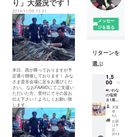
り」大盛況です！
2014/11/09 13:31
メッセー
ジを送る
リターンを
選ぶ
本日、雨が降っておりますが予
定通り開催しております！ みな
1,5
さま是非会場に足をお運びくだ
00
円
さい。 なおFAAVOにてご支援い
■いわな
ただいた方、受付にてその旨お
の塩焼
伝え下さい！よろしくお願い致
き1尾無
します。
料（当
支援
日お越
者：
しに
0人
なった
お届
方の
け予
み） ■
定：
いわな
2013