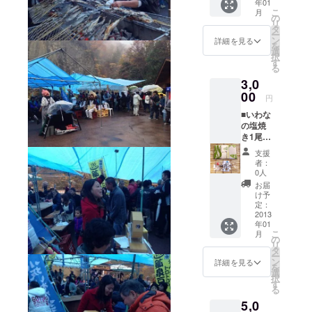
年01
骨酒 ※
こ
月
いわな
の
リ
提
タ
ー
供・・
ン
詳細を見る
を
・小坂
選
択
町淡水
す
る
魚養殖
3,0
漁業協
同組合
00
円
の川魚
■いわな
加工品
の塩焼
※商品の
き1尾無
発送は
料（当
１１月
支援
日お越
下旬〜1
者：
しに
２月初
0人
なった
旬とな
お届
方の
りま
け予
み） ■
す。
定：
いわな
2013
年01
骨酒 ■
こ
月
いわな
の
リ
祭りオ
タ
ー
リジナ
ン
詳細を見る
を
ル手ぬ
選
択
ぐい
す
る
（ぬち
5,0
ぐすい