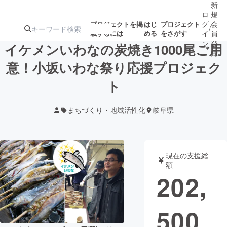
新
ロ
規
グ
会
プロジェクトを掲
はじ
プロジェクト
/
載するには
める
をさがす
イ
員
ン
登
イケメンいわなの炭焼き1000尾ご用
録
意！小坂いわな祭り応援プロジェク
ト
人気のプロ
注目のリ
注目の新着プロ
募集終了が近いプ
もうすぐ公開
ジェクト
ターン
ジェクト
ロジェクト
されます
まちづくり・地域活性化
岐阜県
アート・写真
音楽
現在の支援総
テクノロジー・ガジェット
ゲーム・サ
額
202,
映像・映画
書籍・雑誌
500
ビジネス・起業
チャレンジ