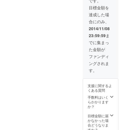
です。
昧セッ
目標金額を
ト ■日
本一受
達成した場
賞米・
合にのみ、
銀の朏
（みか
2014/11/08
づき）
23:59:59
ま
新米2kg
※いわな
でに集まっ
提
た金額が
供・・
・小坂
ファンディ
町淡水
ングされま
魚養殖
漁業協
す。
同組合
の川魚
加工品
支援に関するよ
※商品の
くある質問
発送は
１１月
手数料はいく
下旬〜1
らかかります
２月初
か？
旬とな
りま
目標金額に届
す。
かなかった場
合どうなりま
すか？