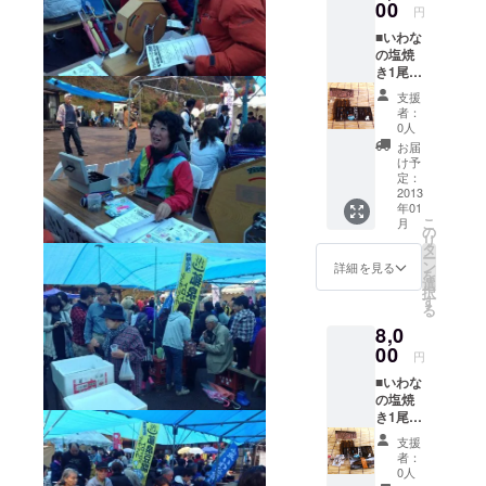
ワンズ
00
円
デザイ
■いわな
ン） ※
の塩焼
いわな
き1尾無
提
料（当
供・・
支援
日お越
・小坂
者：
しに
町淡水
0人
なった
魚養殖
お届
方の
漁業協
け予
み） ■
同組合
定：
小坂ス
2013
の川魚
年01
モーク
加工品
こ
月
１尾 ■
※商品の
の
リ
いわな
発送は
タ
ー
甘露煮
１１月
ン
詳細を見る
を
（4尾入
下旬〜1
選
択
り）の
２月初
す
る
セット
旬とな
8,0
※いわな
りま
提
00
す。
円
供・・
■いわな
・小坂
の塩焼
町淡水
き1尾無
魚養殖
料（当
漁業協
支援
日お越
同組合
者：
しに
の川魚
0人