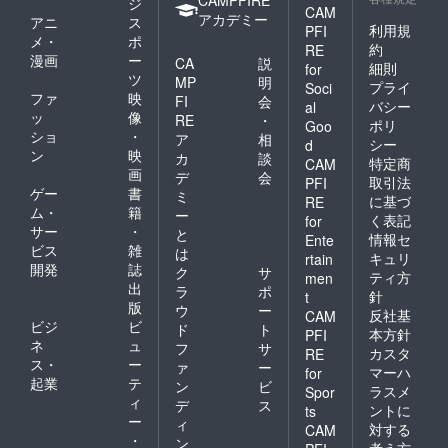
ジ
CAM
アカデミー
アニ
ス
利用規
PFI
メ・
ポ
約
RE
漫画
ー
CA
説
細則
for
ツ
MP
明
プライ
Soci
ファ
映
FI
会
バシー
al
ッ
像
RE
・
ポリ
Goo
ショ
・
ア
相
シー
d
ン
映
カ
談
特定商
CAM
画
デ
会
取引法
PFI
ゲー
書
ミ
に基づ
RE
ム・
籍
ー
く表記
for
サー
・
と
情報セ
Ente
ビス
雑
は
キュリ
rtain
開発
誌
ク
サ
ティ方
men
出
ラ
ポ
針
t
版
ウ
ー
反社基
CAM
ビジ
ビ
ド
ト
本方針
PFI
ネ
ュ
フ
サ
カスタ
RE
ス・
ー
ァ
ー
マーハ
for
起業
テ
ン
ビ
ラスメ
Spor
ィ
デ
ス
ントに
ts
ー
ィ
対する
CAM
・
ン
考え方