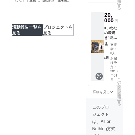
りま
選
択
り） ■
す。
す
て頂きました皆
坂いわな祭
る
いわな
様に心から感謝
り」、冷たい雨
20,
開き（5
致します！
が降る中、全国
尾入
000
円
各地から、御嶽
り）の
活動報告一覧を
プロジェクトを
山の麓にたくさ
■いわな
川魚三
見る
見る
んの皆様にお出
の塩焼
昧セッ
き1尾無
で頂きまし
ト ※い
料（当
わな提
た！！
支援
日お越
供・・
者：
しに
・小坂
0人
なった
町淡水
お届
方の
魚養殖
け予
み） ■
漁業協
定：
いわな
2013
同組合
年01
骨酒 ■
の川魚
こ
月
小坂ス
加工品
の
リ
モーク2
※商品の
タ
ー
尾 ■い
発送は
ン
詳細を見る
を
わな甘
１１月
選
択
露煮（4
下旬〜1
す
る
尾入
２月初
このプロ
り） ■
旬とな
ジェクト
いわな
りま
開き（5
す。
は、All-or-
尾入
Nothing方式
り）の
川魚三