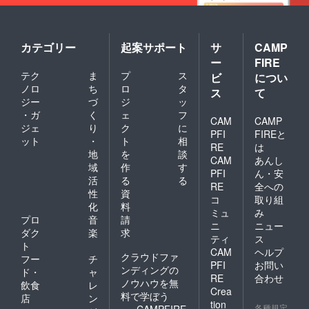
カテゴリー
起案サポート
サ
CAMP
ー
FIRE
テク
ま
プ
ス
ビ
につい
ノロ
ち
ロ
タ
ス
て
ジー
づ
ジ
ッ
・ガ
く
ェ
フ
CAM
CAMP
ジェ
り
ク
に
PFI
FIREと
ット
・
ト
相
RE
は
地
を
談
CAM
あんし
域
作
す
PFI
ん・安
活
る
る
RE
全への
性
資
コ
取り組
化
料
ミュ
み
プロ
音
請
ニ
ニュー
ダク
楽
求
ティ
ス
ト
CAM
ヘルプ
クラウドファ
フー
チ
PFI
お問い
ンディングの
ド・
ャ
RE
合わせ
ノウハウを無
飲食
レ
Crea
料で学ぼう
店
ン
tion
各種規定
CAMPFIRE