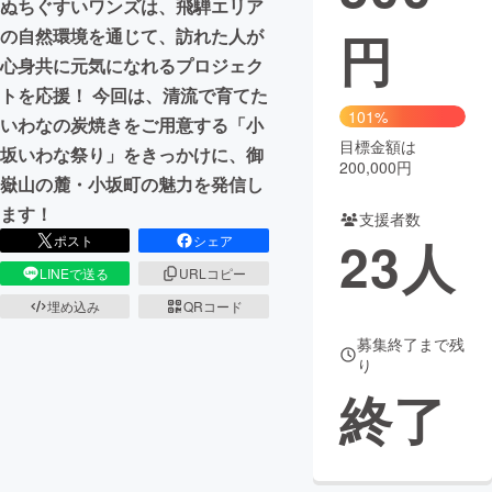
ぬちぐすいワンズは、飛騨エリア
円
の自然環境を通じて、訪れた人が
まちづくり・地域活性化
心身共に元気になれるプロジェク
トを応援！ 今回は、清流で育てた
CAMPFIRE for Social Good
CAMPFIRE Creation
101%
いわなの炭焼きをご用意する「小
CAMPFIREふるさと納税
machi-ya
コミュニティ
目標金額は
坂いわな祭り」をきっかけに、御
200,000円
嶽山の麓・小坂町の魅力を発信し
ます！
支援者数
23
人
ポスト
シェア
LINEで送る
URLコピー
埋め込み
QRコード
募集終了まで残
り
終了