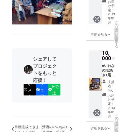
なった
加工品
お届
方の
※商品の
け予
み） ■
発送は
定：
いわな
2013
１１月
年01
骨酒 ■
下旬〜1
こ
月
小坂ス
２月初
の
リ
モーク2
旬とな
タ
ー
尾 ■い
りま
ン
詳細を見る
を
わな甘
す。
選
択
露煮（4
す
る
尾入
10,
り） ※
いわな
000
シェアして
円
提
プロジェク
■いわな
供・・
の塩焼
・小坂
トをもっと
き1尾無
町淡水
応援！
料（当
LIN
魚養殖
支援
ポ
シ
日お越
漁業協
Eで
者：
しに
ス
ェ
同組合
0人
送
なった
の川魚
ト
ア
お届
る
方の
加工品
け予
み） ■
※商品の
定：
小坂ス
2013
発送は
年01
モーク
１１月
こ
月
１尾 ■
下旬〜1
の
リ
いわな
２月初
タ
ー
目標達成できま
清流のいのちの
甘露煮
旬とな
ン
詳細を見る
を
（4尾入
した！！支援し
感謝祭 第4回小