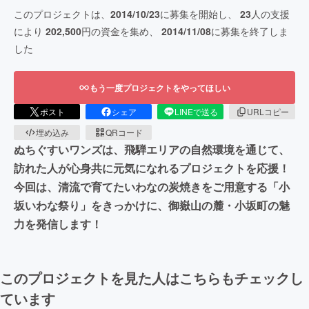
このプロジェクトは、
2014/10/23
に募集を開始し、
23
人の支援
により
202,500
円の資金を集め、
2014/11/08
に募集を終了しま
した
もう一度プロジェクトをやってほしい
ポスト
シェア
LINEで送る
URLコピー
埋め込み
QRコード
ぬちぐすいワンズは、飛騨エリアの自然環境を通じて、
訪れた人が心身共に元気になれるプロジェクトを応援！
今回は、清流で育てたいわなの炭焼きをご用意する「小
坂いわな祭り」をきっかけに、御嶽山の麓・小坂町の魅
力を発信します！
このプロジェクトを見た人はこちらもチェックし
ています