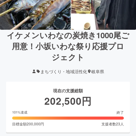
イケメンいわなの炭焼き1000尾ご
用意！小坂いわな祭り応援プロ
ジェクト
まちづくり・地域活性化
岐阜県
現在の支援総額
202,500
円
終了
101
%達成
目標金額
200,000
円
支援者数
23
人