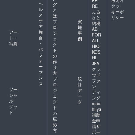
PFI
ヘ
グ
クッ
RE
ル
と
キーポ
ふる
ス
は
リシー
さと
ケ
プ
実
納税
ア
ロ
施
AD
アー
舞
ジ
事
FOR
ト・
台
ェ
例
ALL
写真
・
ク
HIO
パ
ト
KOS
フ
の
HI
ォ
作
JFA
ー
り
クラ
マ
方
ウド
ン
プ
統
ファ
ス
ロ
計
ン
ソー
ジ
デ
ディ
シャ
ェ
ー
ング
ル
ク
タ
mac
グッ
ト
hi-ya
ド
の
補助
広
金申
め
請サ
方
ポー