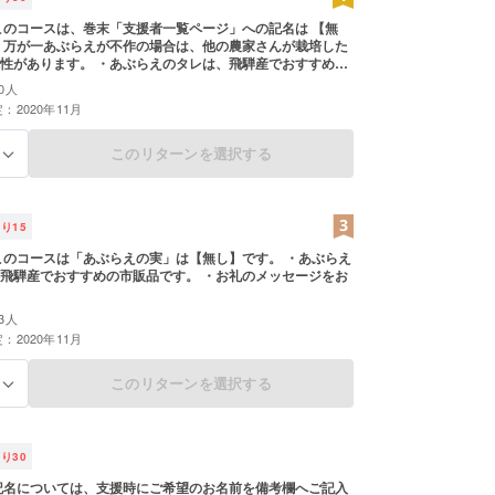
このコースは、巻末「支援者一覧ページ」への記名は 【無
・万が一あぶらえが不作の場合は、他の農家さんが栽培した
性があります。 ・あぶらえのタレは、飛騨産でおすすめの
 ・お礼のメッセージをお送りします。
0人
：2020年11月
このリターンを選択する
る
残り
15
このコースは「あぶらえの実」は【無し】です。 ・あぶらえ
飛騨産でおすすめの市販品です。 ・お礼のメッセージをお
3人
：2020年11月
このリターンを選択する
る
残り
30
記名については、支援時にご希望のお名前を備考欄へご記入