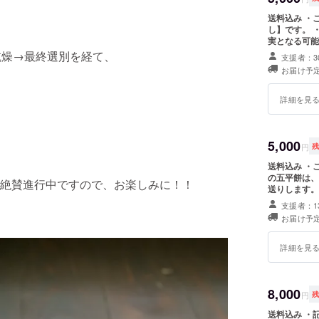
送料込み ・
し】です。 
実となる可能
市販品です。
乾燥→最終選別を経て、
支援者：3
お届け予定
詳細を見
）
5,000
円
送料込み ・
の五平餅は、
絶賛進行中ですので、お楽しみに！！
送りします。
支援者：1
お届け予定
詳細を見
8,000
円
送料込み ・