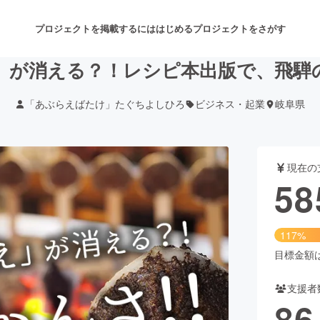
プロジェクトを掲載するには
はじめる
プロジェクトをさがす
」が消える？！レシピ本出版で、飛騨
「あぶらえばたけ」たぐちよしひろ
ビジネス・起業
岐阜県
注目のリターン
注目の新着プロジェクト
募集終了が近いプロジェクト
も
現在の
音楽
舞台・パフォーマンス
58
ゲーム・サービス開発
フード・飲食店
117%
書籍・雑誌出版
アニメ・漫画
目標金額は5
支援者
チャレンジ
ビューティー・ヘルスケ
86