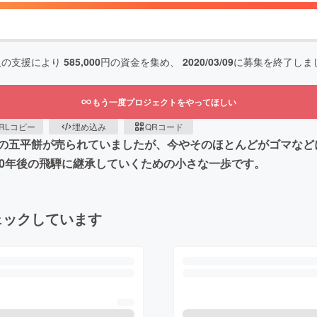
人の支援により
585,000
円の資金を集め、
2020/03/09
に募集を終了しま
もう一度プロジェクトをやってほしい
RLコピー
埋め込み
QRコード
の五平餅が売られていましたが、今やそのほとんどがゴマなど
00年後の飛騨に継承していくための小さな一歩です。
ェックしています