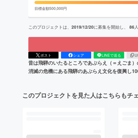
目標金額
500,000
円
このプロジェクトは、
2019/12/20
に募集を開始し、
86
ポスト
シェア
LINEで送る
U
昔は飛騨のいたるところであぶらえ（＝えごま）
消滅の危機にある飛騨のあぶらえ文化を復興し1
このプロジェクトを見た人はこちらもチ