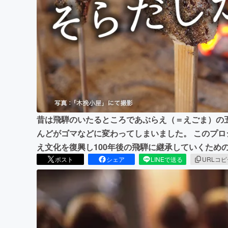
まちづくり・地域活性化
昔は飛騨のいたるところであぶらえ（＝えごま）の
んどがゴマなどに変わってしまいました。 このプ
え文化を復興し100年後の飛騨に継承していくため
ポスト
シェア
LINEで送る
URLコ