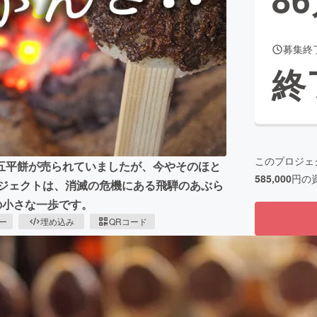
募集終
CAMPFIRE for Social Good
CAMPFIRE Creation
終
CAMPFIREふるさと納税
machi-ya
コミュニティ
このプロジェ
五平餅が売られていましたが、今やそのほと
585,000
円の
ロジェクトは、消滅の危機にある飛騨のあぶら
の小さな一歩です。
ピー
埋め込み
QRコード