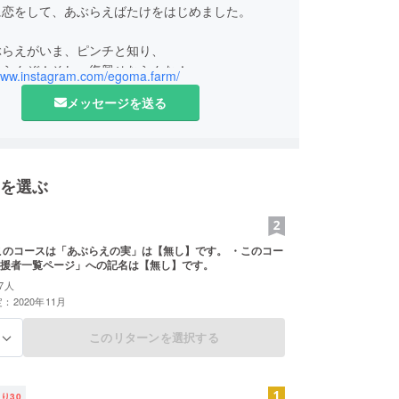
に恋をして、あぶらえばたけをはじめました。
ぶらえがいま、ピンチと知り、
ならんぞ！そしゃ復興せならんな！
/www.instagram.com/egoma.farm/
であぶらえ栽培＆継承活動をやっています。
メッセージを送る
えとは飛騨えごまのことです。）
を選ぶ
のコースは「あぶらえの実」は【無し】です。 ・このコー
援者一覧ページ」への記名は【無し】です。
7人
：2020年11月
このリターンを選択する
る
残り
30