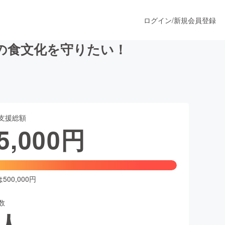
ログイン
/
新規会員登録
の食文化を守りたい！
うすぐ公開されます
支援総額
プロダクト
5,000
円
ファッション
スポーツ
00,000円
数
ア
ソーシャルグッド
人