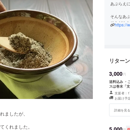
あぶらえ
そんなあ
そらども
https:/
ってこと
（あぶら
リターン
3,000
円
送料込み ・こ
スは巻末「支
支援者：1
お届け予定
詳細を見
れましたが、
てくれました。
5,000
円