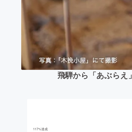
飛騨から「あぶらえ
117
%達成