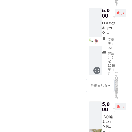
Aです。
す
つろ
セッ
る
車の
①ジェ
ぎ」で
ション
5,0
中、ま
ルネイ
検索か
を開
残り2
たは布
00
ル(デザ
http://k
円
始。診
などに
イン2本
utsurog
断後に
LOLOの
スプ
付き、
i-1.com/
オルゴ
キャラ
レーし
他店オ
こちら
ナイト
ク
てナ
フOK)
よりご
を制
ター、
チュラ
一番ネ
確認く
支援
作。作
脳の
ルな香
イルし
者：
ださ
家活動
「のう
りをお
たい年
0人
い。 ブ
もして
子」
楽しみ
内有
お届
ログに
いま
が、あ
くださ
効！
け予
て日々
す。
なたの
い。
定：
（デザ
の行動
お悩み
2018
ちょっ
イン追
などを
年11
を解決
ぴり甘
加は1本
書き
こ
月
に導き
い
の
￥300
綴って
リ
ます。
［204］
タ
～） ＊
おりま
ー
あ
と、男
ン
自爪に
詳細を見る
す♪
を
なたは
性にも
選
ジェル
択
ただ、
人気の
す
ネイル
る
のう子
［609］
のみで
5,0
からの
各1本ず
す ＊長
残り3
質問に
00
つの
さ出し
円
答える
セット
はして
「心地
だけ。
です。
おりま
よい」
時
※茶色の
せん ＊
をお届
には禅
容器に
亀裂修
けする
タロッ
なりま