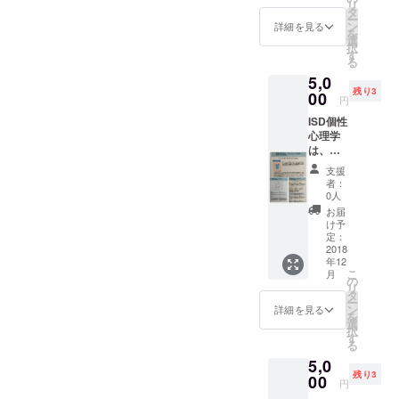
よね！
リ
テー
ラズリ
タ
カフェ
マ
日頃頑
ー
マ、課
入り。
ン
にて、
詳細を見る
リー、
張って
を
題、使
グリー
選
2018/11
ペパー
るから
択
命、才
ンは
す
月～
ミン
こそ癒
る
能、願
パート
2019/3
ト、ス
しをご
5,0
望と 今
ナーと
月の火
ペアミ
褒美し
残り3
年の運
00
の絆を
曜日・
ント、
円
ましょ
命的な
深める
木曜日
レモ
う。 カ
ISD個性
傾向を
石 ペ
にて開
ン、シ
ウンセ
心理学
アドバ
リドッ
催。
ソ、
リング
は、生
イスい
ト入
（別
ユーカ
～ハン
年月日
たしま
り。 ■
途、ご
リ、プ
支援
ドケア
から割
す。 電
サイズ
自身の
者：
チグレ
～フェ
り出さ
話
■ 3種
0人
交通
ン
イシャ
れる生
（LINE.
類とも
費・ご
お届
Facebo
ル９０
まれ
FaceTi
全て同
け予
飲食代
ok：ア
分コー
持った
me.ズー
定：
じサイ
は当日
ロマ＆
ス ＊メ
個性と
2018
ムアプ
ズ（ピ
お支払
ハーブ
イク道
年12
才能、
リ可、
ラミッ
い下さ
n's
具はご
こ
月
生き
電話料
の
ド 底
い。）
herb
持参く
リ
方、仕
金はお
タ
辺、高
ださい
ー
事の役
客様の
ン
さ3セン
詳細を見る
＊痛い
を
割、バ
御負担
選
チ） ※
整顔施
択
イオリ
でお願
す
カラー
術では
る
ズム等
いしま
は選べ
ありま
5,0
が分か
す） ※
ませ
せん ③
残り3
る統計
00
支援後
ん。あ
円
ネイル
分類学
メール
なたに