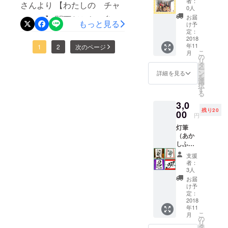
話番号
者：
さんより 【わたしの チャ
（笑） だれが悪い訳でもな
ラウドファンディングとい
向け
ンから
チケッ
0人
⑤その
コーチ
お選び
ト使用
他、お
お届
レンジ】 関西だから 参加
いです。 環境のせいでもな
う新たな挑戦！ 皆の夢と幸
ング講
もっと見る
くださ
は、
け予
問い合
座) テー
い。
定：
はできない わたしが作って
2018年
いし、お金や時間のせいで
わせ等
せがクラウドファンディン
マ 「聞
2018
《本体
11月10
を、ご
年11
いた枠、は 「場所」 そ
き上手
1
2
次のページ
もない。 自分を認めて愛し
サイズ
グを通じてだんだん近づい
日フェ
記入の
こ
月
になれ
横106
の
スタ当
うえ お
リ
の 勝手に作ってた枠を
てあげればいい。だけ・・
ているように思います。
ば、子
縦82 (単
タ
日限り
申込み
ー
どもが
位
ン
有効で
詳細を見る
くださ
はずしてくれるきっかけが
小さな事でさえ自分を中心
ちょっぴり辛いことがあっ
を
話し上
mm)》
選
す
い。 ※
択
手にな
あなた
す
この クラウドファンディ
に考えていない限り、 思い
一般ご
てもくじけないいつも晴れ
る
る」 ◆
のお好
来場者
3,0
ング。 ただ、イベントを
講座時
通りに進めることができな
きなた
やかな笑顔で顔晴る（がん
さま
残り20
間：1時
00
まご
は、入
円
おっきくする 資金をあつめ
いのが家庭や社会での女性
ばる） スタッフも関係者も
間30分
ちゃん
場券を
灯筆
◆場
パス
ご購入
る そのためにやるクラウド
の立ち位置。日本はまだま
精進して参ります。 応援い
（あか
所：梅
ケース
くださ
しふ
田駅(徒
をもっ
ファンディングではない そ
だそんな社会のように感じ
いま
ただけると有難いです(^^)
で）
歩圏内)
て当日
せ。
支援
アート
れ以前に 人の繋がりや思
◆日
ます。 『サードプレイス』
ゆるゆ
者：
工房 お
程：11
る感謝
3人
いやりの上になりたって
家庭ではなく、社会ではな
なまえ
月中旬
祭に参
お届
古代文
以降で
加くだ
け予
る。 そこに 共感するから
く第３の場所 『サードプレ
字アー
ご相談
定：
さい パ
ト:はが
2018
◆内容
スケー
ただ「友達だから、応援し
イス』がゆるゆるフェスタ
年11
きサイ
・上下
ス持参
こ
月
ズ。 お
たいの」ではないことも
の「～
の
でありたいと思っていま
で当日
リ
客様の
しなさ
タ
参加の