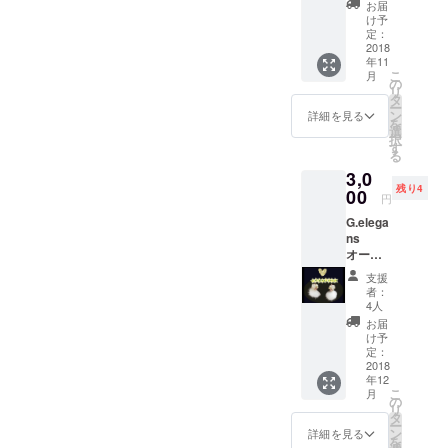
がって
お届
招待券
いきま
け予
を郵送
す様
定：
(有効期
2018
に…
年11
限2019
《サイ
こ
月
年4月
ズ》 色
の
リ
末) ■く
紙 たて
タ
ー
つろぎ
13.5cm
ン
詳細を見る
を
の想い■
横
選
択
予防に
12cm
す
る
かなう
台紙 た
3,0
治療な
て
残り4
しとい
00
21.5cm
円
うこと
横
G.elega
で、お
19.5cm
ns
店で治
http://si
オー
すでは
te-
ダーピ
なく、
134759
支援
アスor
ご自身
9-4259-
者：
イヤリ
で治っ
8876.st
4人
ング こ
ていた
rikingly.
お届
の冬の
だくカ
com/
け予
装いに♪
ラダへ
定：
キラキ
2018
調整さ
年12
ラスワ
せてい
こ
月
ロと
ただき
の
リ
ファー
ます。
タ
ー
を組み
疲れや
ン
詳細を見る
を
合わせ
痛みを