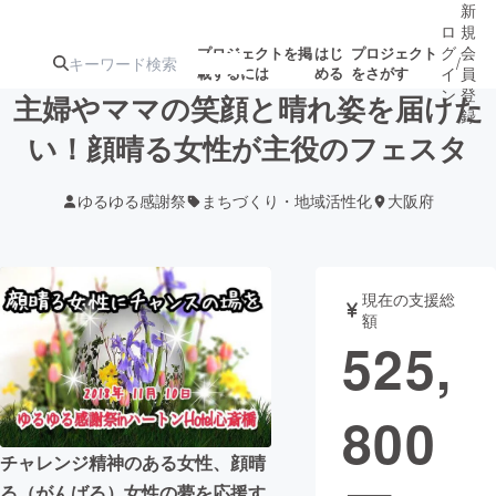
新
ロ
規
グ
会
プロジェクトを掲
はじ
プロジェクト
/
載するには
める
をさがす
イ
員
ン
登
主婦やママの笑顔と晴れ姿を届けた
録
い！顔晴る女性が主役のフェスタ
人気のプロ
注目のリ
注目の新着プロ
募集終了が近いプ
もうすぐ公開
ゆるゆる感謝祭
まちづくり・地域活性化
大阪府
ジェクト
ターン
ジェクト
ロジェクト
されます
アート・写真
音楽
現在の支援総
額
525,
テクノロジー・ガジェット
ゲーム・サ
800
映像・映画
書籍・雑誌
チャレンジ精神のある女性、顔晴
ビジネス・起業
チャレンジ
る（がんばる）女性の夢を応援す