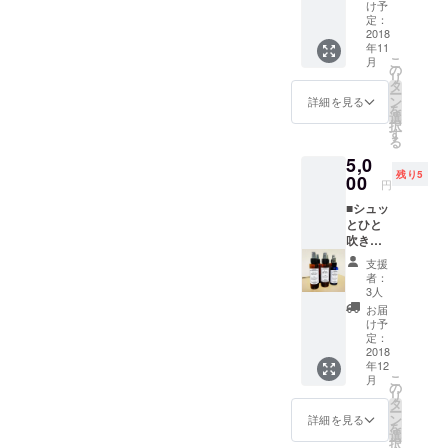
内使用
どこに
け予
容業30
断30分
可！！
定：
ある
年。 眉
(有効期
下記の
2018
の？■
に特化
限２０
年11
①②③
大阪府
したメ
１９年1
こ
月
を選べ
の
豊中市
イク
月末)。
リ
ます。
タ
寺内２
レッス
ー
いつも
ン
−２−２
詳細を見る
ンや化
を
顔晴る
選
２シャ
粧品の
択
奥様や
す
トーエ
使い
る
ママへ
デン１
方、セ
5,0
のクリ
０３号
ルフケ
残り5
スマス
00
（かま
アの
円
プレゼ
どやさ
レッス
■シュッ
ントに
んの３
ンも行
とひと
いかが
軒隣）
う。 昨
吹きで
です
御堂筋
年スピ
上質な
か？ も
線直通
リチュ
支援
空間■
ちろ
で北大
者：
アルが
天然の
ん、自
3人
阪急
開花。
フレッ
分自身
行 緑
お届
カラー
シュな
へのご
け予
地公園
セラピ
香りを
褒美に
定：
駅から
ストの
そのま
2018
も。 顔
歩いて
資格も
年12
ま閉じ
晴るあ
２分 ■
活かし
こ
月
込めた
なたを
の
どんな
て オラ
リ
エアミ
応援し
タ
お店？■
クル
ー
ストで
たい
ン
詳細を見る
「緑
カード
を
す。お
KIRAR
選
地 く
の融合
択
部屋や