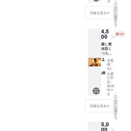
こ
月
明■ ※１
たちま
の
トート
綴って
リ
点もの
す。 診
タ
バック
おりま
ー
の商品
断した
ン
持参で
詳細を見る
す♪
を
が２種
い方２
選
当日参
択
類 各
名様の
す
加の方
る
4,500円
生まれ
は１名
4,5
です。
持った
様入場
残り5
（太
00
個性・
無料で
円
陽）ク
才能等
す！ ※
癒し整
リスタ
が分か
備考欄
体院く
ルとサ
るシー
に商品
つろぎ
ンス
トセッ
番号を
でご利
トーン
ト２枚
ご記入
支援
用いた
のビー
様 ４
くださ
者：
だけ
ズ付。
枚。(A4
4人
い
る、ご
ゴール
サイズ)
お届
招待券
ド
郵送到
け予
を郵送
チェー
定：
着後、
(有効期
2018
ン 。
オンラ
年11
限2019
（月）
イン無
こ
月
年4月
クリス
の
料診断
リ
末) ■く
タルと
タ
３０分
ー
つろぎ
ラブラ
ン
となり
詳細を見る
を
の想い■
ドライ
選
ます。
択
予防に
トの
す
※シート
る
かなう
ビーズ
作成の
5,0
治療な
付。シ
ため、
しとい
00
ルバー
生年月
円