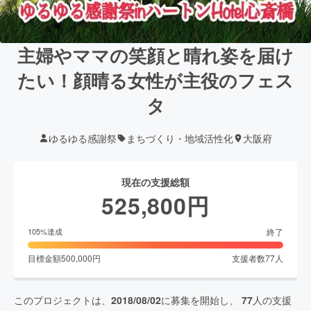
主婦やママの笑顔と晴れ姿を届け
たい！顔晴る女性が主役のフェス
タ
ゆるゆる感謝祭
まちづくり・地域活性化
大阪府
現在の支援総額
525,800
円
終了
105
%達成
目標金額
500,000
円
支援者数
77
人
このプロジェクトは、
2018/08/02
に募集を開始し、
77
人の支援