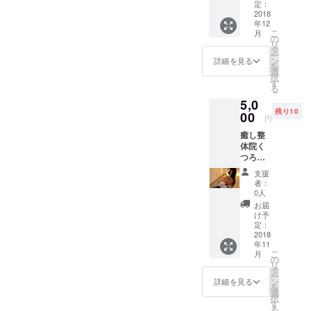
（来店
す。
来を描
定：
分とな
時に残
ほっこ
2018
く」
りま
りのチ
年12
り癒し
カード
す。 (有
こ
月
ケット
の文字
式ツー
の
効期限
リ
お渡し
アート♪
ルで
タ
2019年
ー
しま
喜怒哀
す。何
ン
1月末ま
詳細を見る
を
す。）
楽 文字
となく
選
で) ※
択
必ずご
を絵に
モヤモ
す
シート
る
予約く
して
ヤして
作成の
ださい
5,0
メッ
いる
ため、
HP
残り10
セージ
00
方・ こ
生年月
円
kirara-
込めて
れから
日等が
nail.net
癒し整
描いて
何かに
必要に
FB 熊崎
体院く
います♪
チャレ
なりま
明子 ＊
つろぎ
あなた
ンジし
すの
場所
でご利
だけの
たい
で、発
支援
大阪メ
用いた
｢絵っ
方・
送前に
者：
トロ・
だけ
せーじ｣
チャレ
0人
メール
大阪環
る、ご
メール
ンジし
でご連
お届
状線
招待券
または
ながら
け予
絡させ
弁天町
を郵送
お電話
定：
思考整
ていた
駅徒歩7
(有効期
2018
で イ
理した
だきま
年11
～8分
限2019
メージ
方にお
す。 ま
こ
月
＊ご予
年4月
を 伺っ
の
すすめ
たオン
リ
約受付
末) ■く
て 色紙
タ
です♪
ライン
ー
12/10ま
つろぎ
大に お
ン
カード
詳細を見る
又は携
を
で ＊使
の想い■
描きし
選
を引い
帯にて
択
用期間
予防に
ます 生
す
たり捨
診断と
る