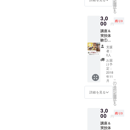
を
編んで
ツ ●紐
選
で、新
択
仕上げ
の長さ
す
しい人
る
まし
約80
生、そ
3,0
た。 バ
cm ※通
の先の
残り3
ンドの
00
常販売
光輝く
円
部分は
価格
未来が
講座＆
繊 細な
5000円
見えて
実技体
模様に
→3000
来ま
験①
なって
円 ブロ
す。 大
【ハン
いま
グ
切な御
支援
ドド
す。 ク
http://a
縁あな
者：
リップ
リスタ
meblo.j
0人
たを、
コー
ルはあ
p/rik
お待ち
お届
ヒー
らゆる
a511m
け予
してい
編】 ※
物を浄
定：
ます。
場所：
2018
化する
場所 大
年11
上町珈
と言わ
阪市北
こ
月
琲（大
れてい
の
区天神
リ
阪市天
ます。
タ
橋4丁目
ー
王寺
●メイン
ン
詳細を見る
8-25長
を
区）
部分の
選
田ビル
択
※11/11
大きさ
す
406 有
る
以降の
26×20
効期限
3,0
日曜
mm ●長
2018年
残り3
日、約
00
さ
11月〜
円
１時
15~23c
2019年
講座＆
間 ※
m ※通常
3月末日
実技体
希望日
販売価
迄 ご都