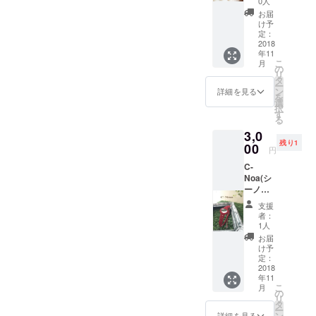
0人
ツは 愛
みは違
お届
と美の
いま
け予
石とし
す。其
定：
て 女性
2018
の方に
年11
に人気
的確な
こ
月
です。
手法
の
リ
恋愛だ
（推命
タ
ー
けでな
易占
ン
詳細を見る
を
く、 心
い、数
選
択
を開放
霊占
す
る
して慈
い、数
3,0
愛 にも
理運命
残り1
目覚め
00
学、易
円
させて
占カー
C-
くれる
ド、心
Noa(シ
とも言
のカウ
ーノ
われ て
ンセリ
ア） 万
いま
ング、
支援
能の石
す。 ●
その
者：
(クリ ス
トップ
他）
1人
タル)を
の大き
で、ア
お届
鮮やか
さ約
ドバイ
け予
な 赤い
33×20
定：
ス致し
ワック
2018
mm ●
ます。
年11
スコー
トップ
辛くて
こ
月
ドでひ
の石
の
も時に
リ
と目ひ
ローズ
タ
は前を
ー
と 目、
クォー
ン
見る事
詳細を見る