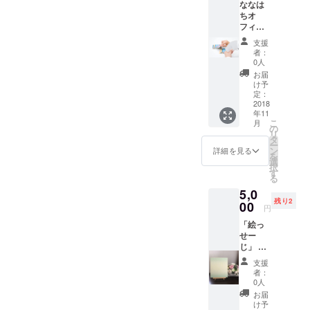
ケア（3
ななは
で、100
にてご
引き寄
回券）
ちオ
万通り
連絡い
せられ
年末の
フィス
以上あ
たしま
たオル
手荒れ
野口香
りま
す。
ゴナイ
支援
をブ
奈。
す。 通
トが届
者：
ロッ
《あな
常7,560
0人
きま
ク！ 爪
たの可
円を
す。
お届
の長
能性を
5,000円
け予
さ・
広げる
となる
定：
形・表
キャリ
2018
シート
面を整
年11
アトラ
付き診
こ
えミラ
月
ンプマ
断で
の
リ
クル泡
ンツー
す。 診
タ
ー
パック
マン９
断する
ン
詳細を見る
を
で仕上
０分
方の個
選
択
げま
セッ
性分
す
る
す。 ＊
ショ
析・才
初回年
5,0
ン》
能等が
内にご
残り2
キャリ
00
分かる
円
来店い
アトラ
シート
ただけ
「絵っ
ンプと
を3枚
れば残
せー
は、
(A4サイ
りは
じ」 大
「ゲー
ズ)郵送
2019/2
切な人
ムをし
到着
支援
末まで
に 自分
ながら
後、オ
者：
にご利
自身に
自己肯
ンライ
0人
用くだ
も 語り
定感を
ン無料
お届
さい
かけま
上げ未
診断50
け予