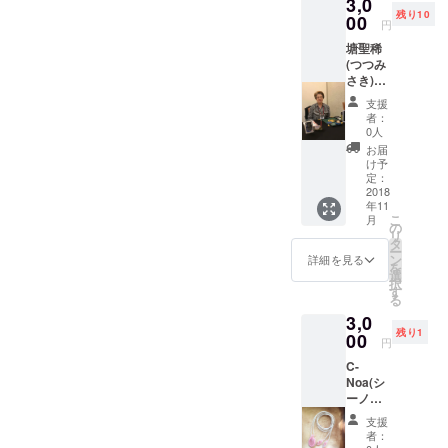
3,0
セット
フェイ
加の旨
いただ
残り10
約30杯
00
ンを
をご記
きま
円
分 ※ご
99％除
載くだ
す。 (診
塘聖稀
来店い
去して
さい」
断有効
(つつみ
ただけ
いま
期限２
さき)鑑
る方、
す。※ご
０１９
定サロ
感謝祭
来店い
年1月
支援
ン 塘聖
当日お
ただけ
者：
末)。
稀より
受け取
る方、
0人
あなた
りの方
感謝祭
お届
へ感謝
は送料
当日お
け予
を込め
分増
定：
受け取
たお礼
2018
量。
りの方
年11
のメー
「当日
は送料
こ
月
ル致し
参加さ
の
分増
リ
ます。
れる方
タ
量。
ー
サロン
は、備
ン
「当日
詳細を見る
を
では通
考欄に
選
参加さ
択
常20分
当日参
す
れる方
る
¥5000
加の旨
は、備
3,0
の所イ
をご記
考欄に
残り1
ベント
00
載くだ
当日参
円
価格で
さい」
加の旨
C-
20分
をご記
Noa(シ
¥3000
載くだ
ーノ
に致し
さい」
ア）
ます。
支援
ローズ
人それ
者：
クォー
ぞれ悩