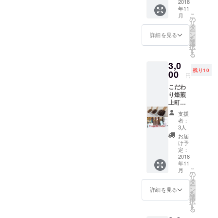
（豆か
2018
みをし
す。 ※
チ 兼 幼
年11
粉）150
ている
シート
児教育
こ
月
ｇ】～
コー
の
作成の
講師
リ
コー
ヒー農
タ
ため、
諸岡仁
ー
ヒーを
園のス
ン
生年月
詳細を見る
美 ※パ
を
通して
ペシャ
選
日等が
パの受
択
人と人
ルティ
す
必要に
講も可
る
が繋が
コー
なりま
能 ※乳
3,0
る社会
ヒーを
すの
児は子
残り10
を目指
00
お届け
で、発
円
連れ可
して～
しま
送前に
♫(託児
こだわ
子ども
す。※ご
メール
はあり
り焙煎
大人も
来店い
でご連
ませ
上町珈
楽しめ
ただけ
絡させ
ん）
琲
ます。
る方、
ていた
支援
【浅・
高品質
感謝祭
だきま
者：
中・深
のコロ
当日お
3人
す。 ま
煎り】
ンビア
受け取
たオン
お届
３つの
スプレ
りの方
け予
ライン
焙煎度
モとい
定：
は送料
又は携
のコー
2018
う種類
分増
帯にて
年11
ヒー飲
を、安
量。
診断と
こ
月
み比べ
心安全
の
「当日
なりま
リ
セット
なスイ
タ
参加さ
すので
ー
（豆か
ス
ン
れる方
詳細を見る
あわせ
を
粉）飲
ウォー
選
は、備
て日程
択
み比べ
ター製
す
考欄に
等調整
る
３種
法でカ
当日参
させて