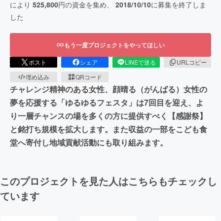
により
525,800
円の資金を集め、
2018/10/10
に募集を終了しま
した
もう一度プロジェクトをやってほしい
ポスト
シェア
LINEで送る
URLコピー
埋め込み
QRコード
チャレンジ精神のある女性、顔晴る（がんばる）女性の
夢を応援する「ゆるゆるフェスタ」は7回目を迎え、よ
り一層チャンスの場を多くの方に提供すべく【感謝祭】
と銘打ち規模を拡大します。また収益の一部をこども食
堂へ寄付し地域貢献活動にも取り組みます。
このプロジェクトを見た人はこちらもチェックし
ています