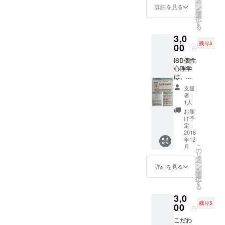
ー
知ってもらえたら いい
す。 勇気を出して１歩前に
下のお
い」
ン
方は１
詳細を見る
を
名前を
「～は
選
名様入
な。 わたしのチャレンジは
択
進めたなら明日が素敵にな
古代文
だめ」
す
場無料
る
字書
の関係
です！
・離れた場でも できるこ
る。 全力で楽しんでいい時
3,0
アート
ではな
※備考欄
残り5
にて描
00
とがある ・イベント会場に
い水平
間があれば明日もっと心が
に必ず
円
きま
の関係
パス
行かなくっても 欲しいもの
ISD個性
晴れる 笑顔になれる仲間が
す。ヲ
の作り
ケース
心理学
シテ文
方 ・子
の商品
にであえ、しかも支援にな
いるなら明日は一人じゃな
は、生
字、龍
どもが
番号を
年月日
体文
素直に
ご記入
る （これって、みんな、同
支援
くなる。 このフェスタに関
から割
字、ク
話を聞
くださ
者：
り出さ
サ文字
じと感じるのー） ・いまま
いてく
1人
わる全ての女性が 夢を描い
い
れる生
の3種類
れるよ
お届
でうみだしていなかった
まれ
て 夢を追いかけて 夢を叶え
より、
うにな
け予
持った
お好み
定：
るに
エネルギーアートを うむ お
て欲しい。 そんな思いで皆
個性と
2018
に合わ
は？ ・
年12
才能、
せて。
子ども
もてに出す ある意味、ボラ
さんと１１月１０日を迎え
こ
月
生き
選択の
の
が認め
リ
方、仕
ために
タ
ンティア、として。 だって
てもら
たいと 感謝祭当日まで残り
ー
事の役
メッ
ン
えた。
詳細を見る
を
ね。 やらせていただいてる
割、バ
１ヶ月、縁あって出会えた
セージ
選
聴いて
択
イオリ
のやり
す
もらえ
る
んだよ、わたし ありがたす
仲間と共に 後悔のない時間
ズム等
取りを
た。と
3,0
が分か
させて
感じ、
ぎる( ；∀；) 古代の魂と ご
を過ごしたいと思います
残り5
る統計
00
いただ
自己肯
円
分類学
きま
本人の持つエネルギーで フ
定感が
ゆるゆる企画 ホームペー
こだわ
で、100
す。 プ
アップ