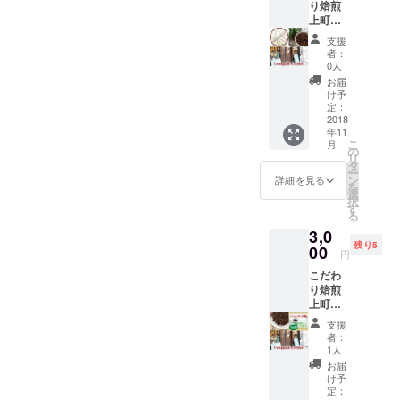
り焙煎
トマニパワーで まいにちた
万通り
ジ 永来菜穂子 Facebook
チ鑑定:
する方
上町珈
以上あ
下のお
法 ・子
まっちゃうものを 浄化して
熊崎 明子 Facebook 小
琲
りま
なまえ
どもが
支援
【チャ
す。 通
が持つ
もっと
者：
ほしいな、って感じるから
山 りえ Facebook
イルド
常5,040
エネル
0人
話した
レイ
円を今
ギーを
うまれたエネルギーを どこ
くな
お届
バーフ
回3,000
プチ鑑
け予
る！環
リー
かに おくることで ぐるぐ
円とな
定：
定。文
境づく
コー
2018
るシー
章にし
り。 母
る循環 そして 愛という名
年11
ヒー
ト付き
て商品
学コー
こ
月
（豆か
診断で
の
と一緒
チング
の エネルギーがめぐる そ
リ
粉）150
す。 診
タ
に郵送
につい
ー
ｇ】 ～
断する
ン
しま
詳細を見る
れが わたしのチャレンジ
て 詳し
を
コー
方の個
選
す。
くはこ
択
ヒーを
なのだ チャレンジさせてく
性分
す
ちら 母
る
通して
析・才
学コー
れて ありがとう
3,0
人と人
能等が
チング |
残り5
が繋が
00
分かる
母学ア
円
る社会
シート
カデ
こだわ
を目指
を3枚
ミー
り焙煎
して～
(A4サイ
https://
上町珈
世界の
ズ)郵送
haha-
琲
子ども
到着後
gaku.co
支援
【カ
の児童
オンラ
者：
m/coac
フェイ
労働、
イン無
1人
hing/ 担
ンレス
貧困か
料診断
お届
当講師
コー
ら守る
30分と
け予
上級母
ヒー
取り組
定：
なりま
学コー