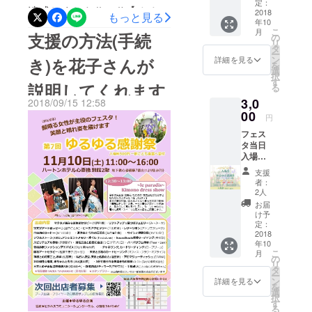
し、
送いた
定：
一方、メ
者様、そして関係者と共に
出作りに皆様を巻き込みま
達成しました(*^-^*)【ゆるゆ
2018年
2018
しま
もっと見る
ディカルな
年10
11月10
す。 ＜
ワクワクの1日を迎えようと
す！！ そして、このコメン
る感謝祭の成り立ちと『こ
こ
月
視点からア
日の
支援の方法(手続
備考欄
の
リ
しています。 私ごとです
「ゆる
トをたった一人の方でも読
＞に、
タ
ども食堂』への思い・・ク
ロマとハー
ー
ゆる感
①お名
ン
き)を花子さんが
詳細を見る
を
が、わずか５年前まではフ
ブの活用法
んでいただければ、思いが
ラウドファンディングへ】
謝祭』
前 ②郵
選
択
開催時
を提案すべ
便番号
す
ツーの主婦でした。 結婚し
説明してくれます
届けば嬉しいです。『ゆる
る
https://youtu.be/gsJwEwIFZ
間内に
③ご住
く自ら講座
3,0
ご来場
2018/09/15 12:58
所 ④電
て子供を育てているフツー
ゆる感謝祭』に集まるメン
YY 主婦、母、働く女性の立
を開くよう
者及び
00
話番号
円
のお母さん。 ある時、会
関係者
バーがとっても素敵な思い
を、ご
場は様々。 自分の夢は後回
になる。カ
フェス
に配布
記入の
ルチャース
社で尋ねられたんです。
をもってここに集ってくだ
タ当日
しにしがちです。 叶える
しま
うえ お
入場チ
クール講
す。
申込み
『あなたの夢は何？？』 っ
さってる事。 きっと誰かの
きっかけさえ見つからな
ケット
（※こち
くださ
師、各種団
支援
です。
らは
い。 ※
て、真っ白な紙一枚を渡さ
者：
力に変わると信じて・・・
い。 そんな女性たちに、や
体主催のセ
11月10
「ゆる
チケッ
2人
日「ゆ
れました。 ・・・ ・・・
ゆる感
ラストメッセージ・・・・
ミナー経験
ト使用
りたい事にチャレンジする
お届
るゆる
謝祭」
は、
け予
は豊富。高
全く言葉が見つからなかっ
天野都好さん （スピリチュ
感謝
場所を作りたいと思いま
のフラ
定：
2018年
齢者介護施
祭」終
2018
イヤー
11月10
た。 私の夢？？？ （えー
アル数秘） 松岡利香さん
す。 家族や身近な人の為に
年10
了後、
出店権
日フェ
設ボラン
こ
月
収益の
利とな
の
スタ当
と） 家族の健康や子供の成
（マクラメ編み&amp;誕生
日々笑顔で頑張る女性にお
リ
ティアにも
一部を
りま
タ
日限り
ー
「子ど
長・・・ （かな・・・）
長年携わっ
す） な
花セラピー） 塚本有紀さん
ン
有効で
詳細を見る
力添えください。 フェスタ
を
も食
お、パ
選
す
てきた。
択
私、結婚してずっと自分の
（書アーティスト） 平山
堂」に
のもう一つの目的 普通の主
ンフ
す
る
現在は、店
支援予