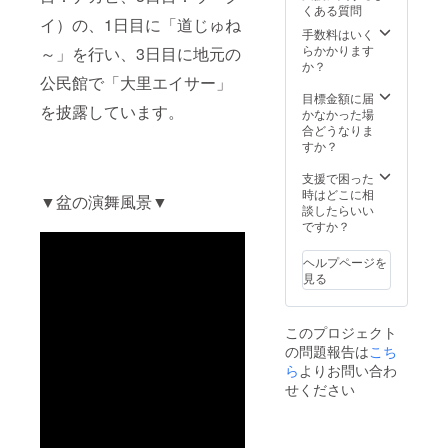
とが出
くある質問
サイズ
像DVD1
のシー
来る1冊
イ）の、1日目に「道じゅね
を備考
枚 大里
サー職
です♪
手数料はいく
欄にご
青年会
人：上
らかかります
～」を行い、3日目に地元の
記入く
オリジ
原 新
か？
ださい
ナルT
吾 氏
公民館で「大里エイサー」
「パー
シャツ2
のオリ
目標金額に届
を披露しています。
ラン
枚 ＊カ
ジナル
かなかった場
クー
ラー：
シー
合どうなりま
（手持
ホワイ
サー ※
すか？
ち太
ト、ブ
写真は
鼓）一
ラッ
あくま
支援で困った
式」を
ク サ
でイ
時はどこに相
▼盆の演舞風景▼
リター
イズ：
メージ
談したらいい
ンしま
M,L,XL
となり
ですか？
す☆ 糸
※ご支援
ます。
満市字
の際
このプ
ヘルプページを
大里の
に、ご
ロジェ
見る
歴史を
希望のT
クトを
知るこ
シャツ
通して
とが出
カ
作成し
このプロジェクト
来る1冊
ラー・
たPR映
の問題報告は
こち
です♪
サイズ
像DVD1
リリコ
を備考
枚 大里
ら
よりお問い合わ
イバ
欄にご
青年会
せください
ター
記入く
オリジ
（熱帯
ださい
ナルT
果樹園
青年会
シャツ2
小池さ
がエイ
枚 ＊カ