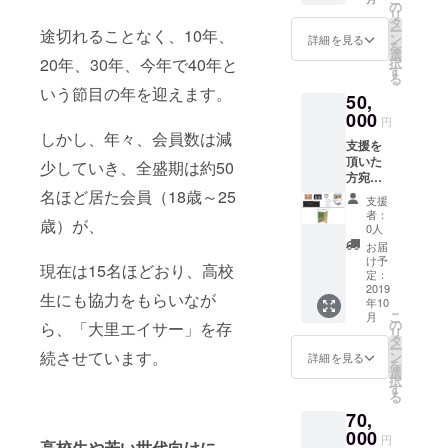
PR映像
リジナ
の
写真は
リ
DVDの
ルタオ
タ
あくま
ー
途切れることなく、10年、
最後の
ル１枚
ン
でイ
詳細を見る
を
エンド
大里青
選
メージ
20年、30年、今年で40年と
択
ロール
年会出
す
となり
る
に氏名
身で那
ます。
いう節目の年を迎えます。
50,
を記入
覇に工
このプ
※支援
000
房を構
ロジェ
円
時、必
える
クトを
しかし、年々、会員数は減
支援を
ず備考
「ニャ
通して
頂いた
欄にご
少していき、全盛期は約50
ン山」
作成し
方宛に↓
希望の
のシー
たPR映
祭り当
名ほど居た会員（18歳～25
お名前
サー職
像DVD1
支援
日の勇
をご記
人：上
枚
者：
歳）が、
壮な演
入くだ
原 新
0人
舞時の
さい。
吾 氏
お届
写真を
大里エ
のオリ
け予
現在は15名ほどおり、高校
添付し
イサー
定：
ジナル
てお礼
2019
40周年
シー
生にも協力をもらいなが
年10
メール
記念オ
サー ※
こ
月
PR映像
リジナ
の
写真は
ら、「大里エイサー」を存
リ
DVDの
ルタオ
タ
あくま
ー
最後の
続させています。
ル１枚
ン
でイ
詳細を見る
を
エンド
大里青
選
メージ
択
ロール
年会出
す
となり
る
に氏名
身で那
ます。
70,
を記入
覇に工
このプ
※支援
000
房を構
ロジェ
円
高校生や若い世代向けに