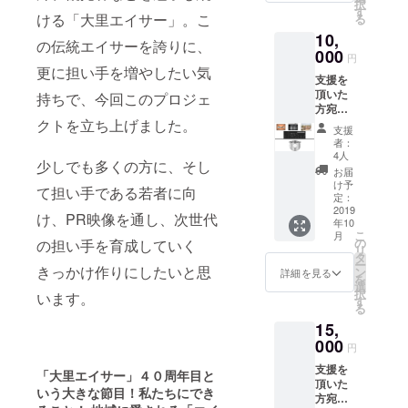
択
ロール
す
ける「大里エイサー」。こ
る
に氏名
10,
を記入
の伝統エイサーを誇りに、
※支援
000
円
時、必
更に担い手を増やしたい気
支援を
ず備考
頂いた
欄にご
持ちで、今回このプロジェ
方宛に↓
希望の
クトを立ち上げました。
祭り当
お名前
支援
日の勇
をご記
者：
壮な演
入くだ
4人
少しでも多くの方に、そし
舞時の
さい。
お届
写真を
大里エ
け予
て担い手である若者に向
添付し
イサー
定：
てお礼
2019
40周年
け、PR映像を通し、次世代
年10
メール
記念オ
こ
月
PR映像
リジナ
の
の担い手を育成していく
リ
DVDの
ルタオ
タ
ー
最後の
きっかけ作りにしたいと思
ル１枚
ン
詳細を見る
を
エンド
大里青
選
択
います。
ロール
年会出
す
る
に氏名
身で那
15,
を記入
覇に工
※支援
000
房を構
円
時、必
える
支援を
ず備考
「ニャ
「大里エイサー」４０周年目と
頂いた
欄にご
ン山」
いう大きな節目！私たちにでき
方宛に↓
希望の
のシー