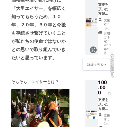
時、必
える
クトを
支援を
ず備考
「ニャ
通して
「大里エイサー」を幅広く
頂いた
欄にご
ン山」
作成し
方宛に↓
希望の
のシー
たPR映
知ってもらうため、１０
祭り当
お名前
サー職
像DVD1
支援
日の勇
をご記
人：上
年、２０年、３０年と今後
枚 大里
者：
壮な演
入くだ
原 新
0人
青年会
舞時の
も存続させ繋げていくこと
さい。
吾 氏
オリジ
お届
写真を
大里エ
のオリ
け予
ナルT
が私たちの使命ではないか
添付し
イサー
定：
ジナル
シャツ
てお礼
2019
40周年
シー
１枚 ＊
との思いで取り組んでいき
年10
メール
記念オ
サー ※
カ
こ
月
PR映像
リジナ
の
写真は
ラー：
たいと思っています。
リ
DVDの
ルタオ
タ
あくま
ホワイ
ー
最後の
ル１枚
ン
でイ
詳細を見る
ト、ブ
を
エンド
大里青
選
メージ
ラッ
択
ロール
年会出
す
となり
ク サ
る
に氏名
身で那
ます。
イズ：
そもそも、エイサーとは？
100
を記入
覇に工
このプ
M,L,XL
※支援
,00
房を構
ロジェ
※ご支援
時、必
える
0
クトを
の際
円
ず備考
「ニャ
通して
に、ご
欄にご
支援を
ン山」
作成し
希望のT
希望の
頂いた
のシー
たPR映
シャツ
お名前
方宛に↓
サー職
像DVD1
カ
をご記
祭り当
人：上
枚 大里
ラー・
支援
入くだ
日の勇
原 新
青年会
サイズ
者：
さい。
壮な演
吾 氏
オリジ
0人
を備考
大里エ
舞時の