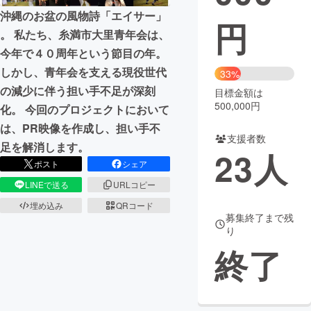
沖縄のお盆の風物詩「エイサー」
円
まちづくり・地域活性化
。 私たち、糸満市大里青年会は、
今年で４０周年という節目の年。
CAMPFIRE for Social Good
CAMPFIRE Creation
しかし、青年会を支える現役世代
33%
の減少に伴う担い手不足が深刻
CAMPFIREふるさと納税
machi-ya
コミュニティ
目標金額は
500,000円
化。 今回のプロジェクトにおいて
は、PR映像を作成し、担い手不
支援者数
足を解消します。
23
人
ポスト
シェア
LINEで送る
URLコピー
埋め込み
QRコード
募集終了まで残
り
終了