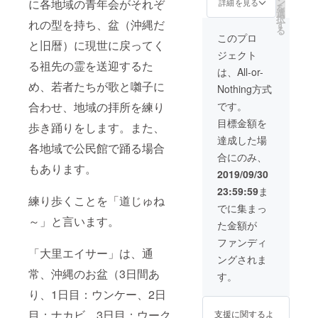
イズ：
ン
に各地域の青年会がそれぞ
式」を
詳細を見る
を
ます。
年会出
エンド
M,L,XL
選
リター
択
このプ
身で那
ロール
れの型を持ち、盆（沖縄だ
※ご支援
す
ンしま
る
ロジェ
覇に工
に氏名
の際
す☆
このプロ
と旧暦）に現世に戻ってく
クトを
房を構
を記入
に、ご
ジェクト
通して
える
※支援
希望のT
る祖先の霊を送迎するた
作成し
「ニャ
時、必
シャツ
は、All-or-
たPR映
ン山」
ず備考
カ
め、若者たちが歌と囃子に
Nothing方式
像DVD1
のシー
欄にご
ラー・
枚 大里
サー職
希望の
サイズ
合わせ、地域の拝所を練り
です。
青年会
人：上
お名前
を備考
目標金額を
オリジ
原 新
をご記
歩き踊りをします。また、
欄にご
ナルT
吾 氏
入くだ
記入く
達成した場
各地域で公民館で踊る場合
シャツ2
のオリ
さい。
ださい
合にのみ、
枚 ＊カ
ジナル
大里エ
「パー
もあります。
ラー：
シー
イサー
ラン
2019/09/30
ホワイ
サー ※
40周年
クー
23:59:59
ま
ト、ブ
写真は
記念オ
（手持
練り歩くことを「道じゅね
ラッ
あくま
リジナ
ち太
でに集まっ
ク サ
でイ
ルタオ
鼓）一
～」と言います。
た金額が
イズ：
メージ
ル１枚
式」を
M,L,XL
となり
大里青
リター
ファンディ
※ご支援
ます。
年会出
ンしま
「大里エイサー」は、通
ングされま
の際
このプ
身で那
す☆ 糸
常、沖縄のお盆（3日間あ
に、ご
ロジェ
覇に工
満市字
す。
希望のT
クトを
房を構
大里の
り、1日目：ウンケー、2日
シャツ
通して
える
歴史を
カ
作成し
「ニャ
知るこ
目：ナカビ、3日目：ウーク
支援に関するよ
ラー・
たPR映
ン山」