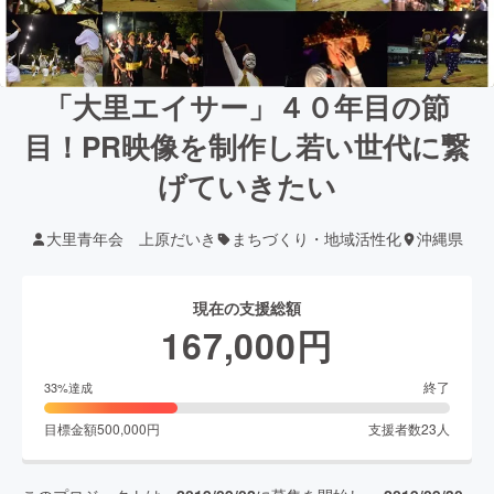
「大里エイサー」４０年目の節
目！PR映像を制作し若い世代に繋
げていきたい
大里青年会 上原だいき
まちづくり・地域活性化
沖縄県
現在の支援総額
167,000
円
終了
33
%達成
目標金額
500,000
円
支援者数
23
人