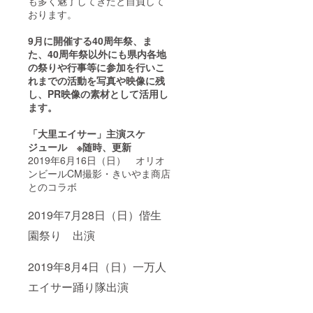
も多く魅了してきたと自負して
の歩み
状を贈
おります。
などを
呈（額
紹介し
縁な
9月に開催する40周年祭、ま
た大里
し）し
た、40周年祭以外にも県内各地
エイ
ます。
サー
今回の
の祭りや行事等に参加を行いこ
（大里
祭りは
れまでの活動を写真や映像に残
青年
40周年
し、PR映像の素材として活用し
会）40
という
ます。
周年記
節目の
念誌1冊
年なの
「大里エイサー」主演スケ
をリ
で、こ
ターン
れまで
ジュール ※随時、更新
しま
の歩み
2019年6月16日（日） オリオ
す。
などを
ンビールCM撮影・きいやま商店
紹介し
とのコラボ
た大里
エイ
サー
2019年7月28日（日）偕生
（大里
園祭り 出演
青年
会）40
周年記
2019年8月4日（日）一万人
念誌1冊
をリ
エイサー踊り隊出演
ターン
しま
す。 結