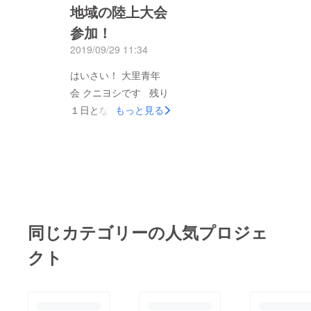
地域の陸上大会
28％支援者数16人残
り15時間となりました
参加！
9月当初から始まっ
2019/09/29 11:34
て、40周年祭の延期
はいさい！ 大里青年
や、地元、高嶺小学校
会 クニヨシです 残り
の体育館での40周年祭
１日となりました ま
もっと見る
と内容が詰まったなか
だまだ、支援が足りな
での、クラウドファン
い状況ですが、 最後
ディングでしたが、た
までがんばりますの
くさんの方のご支援や
で、ご支援をよろしく
ご協力をいただきまし
お願い申し上げます
た。 各県内の青年会
本日は、地域の陸上大
も同じだと思います
同じカテゴリーの人気プロジェ
会に参加です これ
が、エイサーや青年会
も、大里青年会は、設
の担い手が不足してお
クト
営や運営、選手で参
り、事業や祭りの規模
加、大里地域に貢献し
の縮小、地域への事業
ております^_^ 青年会
への参加が減るなど、