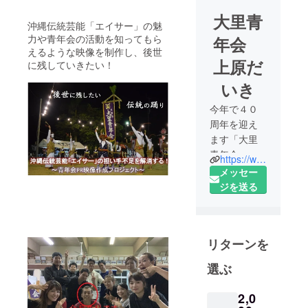
大里青
沖縄伝統芸能「エイサー」の魅
力や青年会の活動を知ってもら
年会
えるような映像を制作し、後世
上原だ
に残していきたい！
いき
今年で４０
周年を迎え
ます「大里
青年会」で
https://www.instagram.com/ozato_40/?hl=ja
す。その青
メッセー
年会会長を
ジを送る
しておりま
す、「上原
だいき」と
リターンを
申します。
糸満市字大
選ぶ
里を中心に
糸満市や沖
2,0
縄県で地域