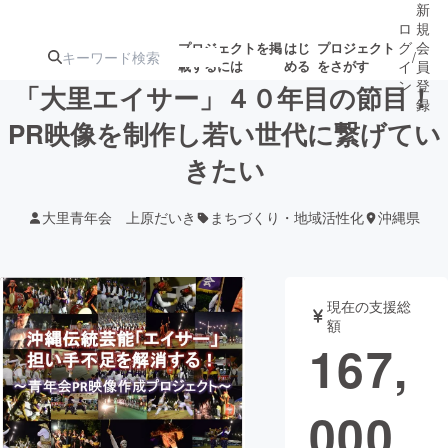
新
ロ
規
グ
会
プロジェクトを掲
はじ
プロジェクト
/
載するには
める
をさがす
イ
員
ン
登
「大里エイサー」４０年目の節目！
録
PR映像を制作し若い世代に繋げてい
きたい
人気のプロ
注目のリ
注目の新着プロ
募集終了が近いプ
もうすぐ公開
ジェクト
ターン
ジェクト
ロジェクト
されます
大里青年会 上原だいき
まちづくり・地域活性化
沖縄県
アート・写真
音楽
現在の支援総
テクノロジー・ガジェット
ゲーム・サ
額
167,
映像・映画
書籍・雑誌
000
ビジネス・起業
チャレンジ