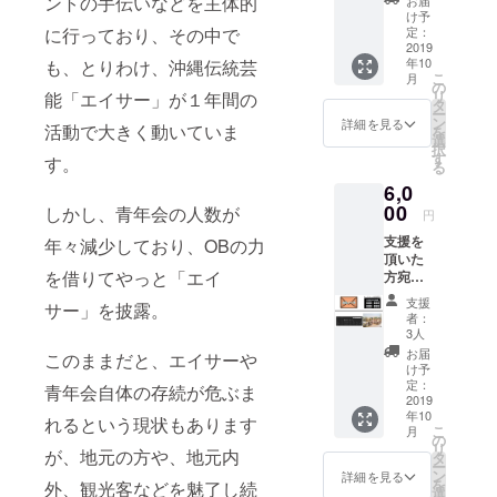
ントの手伝いなどを
主体的
お届
礼メー
け予
ル PR映
に
行っており
、
その中で
定：
像DVD
2019
年10
も、とりわけ、
沖縄伝統芸
の最後
こ
月
のエン
の
リ
能
「エイサー」が１年間の
ドロー
タ
ー
ルに氏
ン
詳細を見る
活動で大きく動いていま
を
名を記
選
択
入。 ※
す
す。
る
支援
6,0
時、必
ず備考
00
しかし、
青年会の
人数が
円
欄にご
支援を
年々
減少しており、OBの力
希望の
頂いた
お名前
を借りてやっと「エイ
方宛に↓
をご記
祭り当
入くだ
支援
サー」を披露
。
日の勇
さい。
者：
壮な演
3人
舞時の
お届
このままだと、エイサーや
写真を
け予
添付し
定：
青年会自体の存続が危ぶま
てお礼
2019
年10
メール
れるという現状もあります
こ
月
PR映像
の
リ
が、地元の方や、地元内
DVDの
タ
ー
最後の
ン
詳細を見る
を
外、観光客などを魅了し続
エンド
選