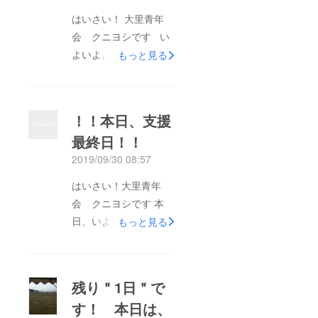
はいさい！ 大里青年
会 クニヨシです い
よいよ、本日が最終日
もっと見る
となり、残すところ数
時間となりました 最
後の最後まで諦めてお
！！本日、支援
りませんので、 本
最終日！！
日、23：59までとな
2019/09/30 08:57
りますので、みなさま
のご支援よろしくお願
はいさい！大里青年
いします
会 クニヨシです 本
日、いよいよ、クラウ
もっと見る
ドファンディングの最
終日となりました！集
まっている金額
残り＂1日＂で
143,000円（目標
す！ 本日は、
500,000円）達成率