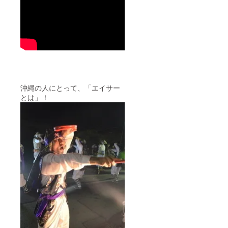
ん家）
サーの
ラー：
内容量
時に
ホワイ
30g x 3
使って
ト、ブ
本の
いるも
ラッ
セット
のと同
ク サ
大里と
じ
イズ：
ゆかり
「パー
M,L,XL
がある
ラン
※ご支援
「熱帯
クー
の際
果樹園
（手持
に、ご
沖縄の人にとって、「エイサー
小池さ
ち太
希望のT
とは」！
ん家」
鼓）一
シャツ
リリコ
式」を
カ
イバ
リター
ラー・
ター：
ンしま
サイズ
内容量
す☆ 糸
を備考
30g x 3
満市字
欄にご
本の
大里の
記入く
セット
歴史を
ださい
知るこ
「パー
とが出
ラン
来る1冊
クー
です♪
（手持
大里と
ち太
ゆかり
鼓）一
がある
式」を
「熱帯
リター
果樹園
ンしま