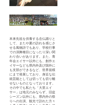
小池さ
す☆ 糸
ん家」
満市字
リリコ
大里の
イバ
歴史を
ター：
知るこ
内容量
とが出
30g x 3
来る1冊
本の
です♪
セット
大里と
糸満市
ゆかり
本来先祖を供養する念仏踊りと
字大里
がある
して、またや夏の訪れを感じさ
出身者
「熱帯
せる風物詩でもあり、学校行事
の書道
果樹園
での演舞種目になったり深い関
家によ
小池さ
る感謝
ん家」
わり合いがあります。また、青
状を贈
リリコ
年会エイサー以外にも、創作エ
呈（額
イバ
イサーなども県内外及び国外に
縁な
ター：
も支部ができるなど、世界規模
し）し
内容量
にまで発展しており、身近な伝
ます。
30g x 3
統芸能としては切っても切り離
今回の
本の
祭りは
セット
せないものとなっております。
40周年
糸満市
その中でも私たち「大里エイ
という
字大里
サー」は地元のみならず、旧盆
節目の
出身者
シーズン以外にも、県内外の祭
年なの
の書道
りへの出演、観光で訪れた方々
で、こ
家によ
れまで
る感謝