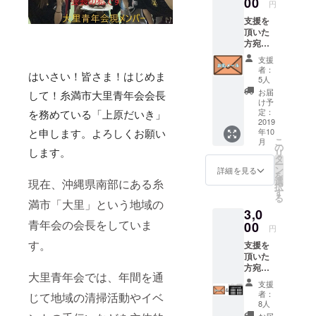
00
円
活動や特に
支援を
沖縄伝統芸
頂いた
能であるエ
方宛に↓
演舞時
イサーに力
支援
の写真
者：
を入れてお
はいさい！皆さま！はじめま
を添付
5人
してお
り、エイ
お届
して！
糸満市大里青年会会長
礼メー
け予
サーを通し
ル
定：
を務めている「上原だいき」
青少年育成
2019
年10
と申します。よろしくお願い
に貢献して
こ
月
の
おります。
リ
します。
タ
ー
本プロジェ
ン
詳細を見る
を
選
現在、沖縄県
南部にある
糸
クトを通し
択
す
る
て、さらな
満市
「
大里
」
という地域の
3,0
る飛躍を目
青年会の会長をしていま
00
円
指し会員一
す。
同行動しま
支援を
頂いた
す。
方宛に↓
大里青年会
で
は、
年間を通
演舞時
支援
の写真
者：
じて
地域の清掃活動やイベ
を添付
8人
してお