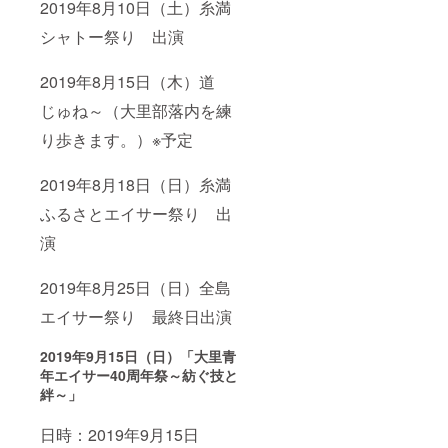
2019年8月10日（土）糸満
婚式や
祭りな
シャトー祭り 出演
どのイ
ベント
時に出
2019年8月15日（木）道
張でエ
じゅね～（大里部落内を練
イサー
演舞
り歩きます。）※予定
（15分
演舞）
を沖縄
2019年8月18日（日）糸満
県内限
定で行
ふるさとエイサー祭り 出
いま
す。 ＊
演
出演人
数は要
2019年8月25日（日）全島
相談 ＊
交通費
エイサー祭り 最終日出演
は必要
ありま
せん。
2019年9月15日（日）
「大里青
年エイサー40周年祭～紡ぐ技と
絆～」
日時：2019年9月15日