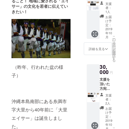
ること！
地域に愛される「エイ
祭り当
お名前
サー職
支援
サー」の文化を若者に伝えてい
日の勇
をご記
人：上
者：
壮な演
きたい！
入くだ
原 新
1人
舞時の
さい。
吾 氏
お届
写真を
大里エ
のオリ
け予
添付し
イサー
定：
ジナル
てお礼
2019
40周年
シー
年10
メール
記念オ
サー ※
こ
月
PR映像
リジナ
の
写真は
リ
DVDの
ルタオ
タ
あくま
ー
最後の
ル１枚
ン
でイ
詳細を見る
を
エンド
大里青
選
メージ
択
ロール
年会出
す
となり
る
に氏名
身で那
ます。
30,
を記入
（昨年、行われた盆の様
覇に工
※支援
000
房を構
円
子）
時、必
える
支援を
ず備考
「ニャ
頂いた
欄にご
ン山」
方宛に↓
希望の
のシー
祭り当
お名前
サー職
支援
日の勇
をご記
人：上
者：
沖縄本島南部にある糸満市
壮な演
入くだ
原 新
2人
舞時の
さい。
吾 氏
お届
字大里から40年前に「大里
写真を
大里エ
のオリ
け予
添付し
イサー
定：
エイサー」は誕生しまし
ジナル
てお礼
2019
40周年
シー
年10
メール
た。
記念オ
サー ※
こ
月