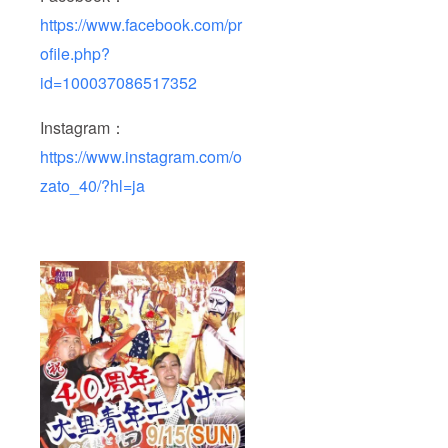
https://www.facebook.com/pr
ofile.php?
id=100037086517352
Instagram：
https://www.instagram.com/o
zato_40/?hl=ja