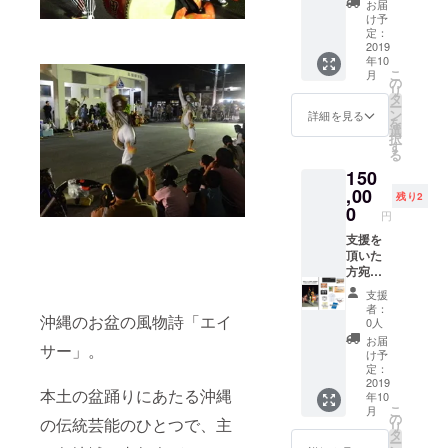
のオリ
ナルT
欄にご
お届
イサー
写真を
ジナル
シャツ2
け予
記入く
40周年
添付し
シー
定：
枚 ＊カ
ださい
記念オ
てお礼
2019
サー ※
ラー：
年10
リジナ
メール
写真は
ホワイ
こ
月
ルタオ
PR映像
あくま
の
ト、ブ
リ
ル１枚
DVDの
でイ
タ
ラッ
ー
大里青
最後の
メージ
ン
ク サ
詳細を見る
を
年会出
エンド
となり
選
イズ：
択
身で那
ロール
ます。
す
M,L,XL
る
覇に工
に氏名
このプ
※ご支援
150
房を構
を記入
ロジェ
の際
える
※支援
,00
クトを
に、ご
残り2
「ニャ
時、必
通して
0
希望のT
円
ン山」
ず備考
作成し
シャツ
のシー
欄にご
支援を
たPR映
カ
サー職
希望の
頂いた
像DVD1
ラー・
人：上
お名前
方宛に↓
枚 大里
サイズ
原 新
をご記
祭り当
青年会
を備考
支援
吾 氏
入くだ
日の勇
オリジ
欄にご
者：
沖縄のお盆の風物詩「エイ
のオリ
さい。
壮な演
ナルT
記入く
0人
ジナル
大里エ
舞時の
シャツ2
ださい
お届
サー」。
シー
イサー
写真を
枚 ＊カ
「パー
け予
サー ※
40周年
添付し
ラー：
定：
ラン
写真は
記念オ
てお礼
2019
ホワイ
クー
本土の盆踊りにあたる沖縄
年10
あくま
リジナ
メール
ト、ブ
（手持
こ
月
でイ
ルタオ
PR映像
ラッ
の
ち太
の伝統芸能のひとつで、主
リ
メージ
ル１枚
DVDの
ク サ
タ
鼓）一
ー
となり
大里青
最後の