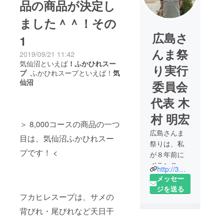
品の商品が決定し
ました＾＾！その
広島さ
1
んま祭
2019/09/21 11:42
気仙沼といえば
！ふかひれスー
り実行
プ
ふかひれスープといえば！
気
仙沼
委員会
代表 木
村 明宏
＞ 8,000コースの商品の一つ
広島さんま
目は、気仙沼ふかひれスー
祭りは、私
プです！ <
が８年前に
ボランティ
http://3ma3ma.com/
アで気仙沼
メッセー
にお邪魔
ジを送る
フカヒレスープは、サメの
し、その繋
がりで目黒
背びれ・尾びれなど天日干
のさんま祭