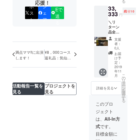
る
応援！
商品
LIN
す！
ポ
シ
33,
セット
Eで
残り10
(3品目
ス
ェ
333
円
送
の予定)
ト
ア
＼リ
る
をお送
ターン
りしま
品全
す。 ・
部！当
広島を
支援
日イベ
応援し
者：
ントに
よう！
0人
参加し
満点ママ‼︎に出演
¥8，000コース
広島の
お届
て、気
商品
します！
返礼品：気仙沼
け予
仙沼の
セット
定：
の商品の商品が
商品の
2019
(3品目
決定しました＾
年11
詰め合
の予定)
＾！その2
こ
月
わせ
をお送
の
リ
セット
りしま
タ
活動報告一覧を
プロジェクトを
ー
も！と
す。 ・
ン
詳細を見る
を
見る
見る
思って
心から
選
択
いただ
のお礼
す
る
ける方
メール
このプロ
／ ・イ
ととも
ジェクト
ベント
に、美
当日に
味しい
は、
All-In方
専用席
秋刀魚
式
です。
でお召
の焼き
し上が
方レシ
目標金額に
りいた
ピを