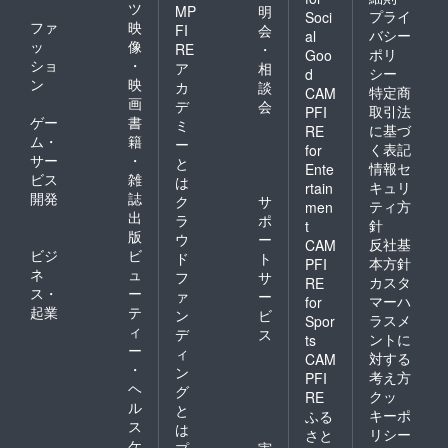
ツ
MP
明
プライ
Soci
ファ
映
FI
会
バシー
al
ッ
像
RE
・
ポリ
Goo
ショ
・
ア
相
シー
d
ン
映
カ
談
特定商
CAM
画
デ
会
取引法
PFI
ゲー
書
ミ
に基づ
RE
ム・
籍
ー
く表記
for
サー
・
と
情報セ
Ente
ビス
雑
は
キュリ
rtain
開発
誌
ク
サ
ティ方
men
出
ラ
ポ
針
t
版
ウ
ー
反社基
CAM
ビジ
ビ
ド
ト
本方針
PFI
ネ
ュ
フ
サ
カスタ
RE
ス・
ー
ァ
ー
マーハ
for
起業
テ
ン
ビ
ラスメ
Spor
ィ
デ
ス
ントに
ts
ー
ィ
対する
CAM
・
ン
考え方
PFI
ヘ
グ
クッ
RE
ル
と
キーポ
ふる
ス
は
リシー
さと
ケ
プ
実