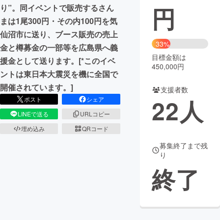
円
り”。同イベントで販売するさん
まちづくり・地域活性化
まは1尾300円・その内100円を気
仙沼市に送り、ブース販売の売上
33%
金と樽募金の一部等を広島県へ義
CAMPFIRE for Social Good
CAMPFIRE Creation
目標金額は
援金として送ります。[*このイベ
CAMPFIREふるさと納税
machi-ya
コミュニティ
450,000円
ントは東日本大震災を機に全国で
開催されています。]
支援者数
22
人
ポスト
シェア
LINEで送る
URLコピー
埋め込み
QRコード
募集終了まで残
り
終了