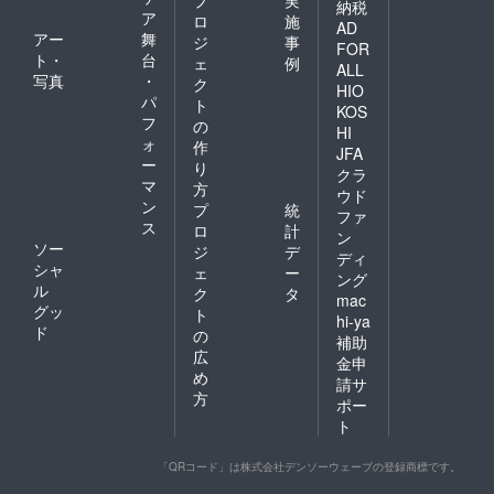
納税
ア
ロ
施
AD
アー
舞
ジ
事
FOR
ト・
台
ェ
例
ALL
写真
・
ク
HIO
パ
ト
KOS
フ
の
HI
ォ
作
JFA
ー
り
クラ
マ
方
ウド
ン
プ
統
ファ
ス
ロ
計
ン
ソー
ジ
デ
ディ
シャ
ェ
ー
ング
ル
ク
タ
mac
グッ
ト
hi-ya
ド
の
補助
広
金申
め
請サ
方
ポー
ト
「QRコード」は株式会社デンソーウェーブの登録商標です。