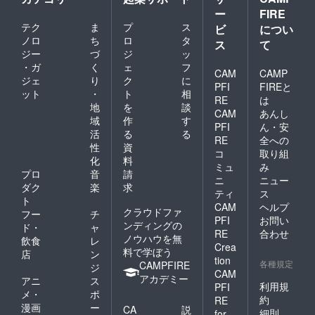
ー
FIRE
テク
ま
プ
ス
ビ
につい
ノロ
ち
ロ
タ
ス
て
ジー
づ
ジ
ッ
・ガ
く
ェ
フ
CAM
CAMP
ジェ
り
ク
に
PFI
FIREと
ット
・
ト
相
RE
は
地
を
談
CAM
あんし
域
作
す
PFI
ん・安
活
る
る
RE
全への
性
資
コ
取り組
化
料
ミュ
み
プロ
音
請
ニ
ニュー
ダク
楽
求
ティ
ス
ト
CAM
ヘルプ
クラウドファ
フー
チ
PFI
お問い
ンディングの
ド・
ャ
RE
合わせ
ノウハウを無
飲食
レ
Crea
料で学ぼう
店
ン
tion
各種規定
CAMPFIRE
ジ
CAM
アカデミー
アニ
ス
利用規
PFI
メ・
ポ
約
RE
漫画
ー
CA
説
細則
for