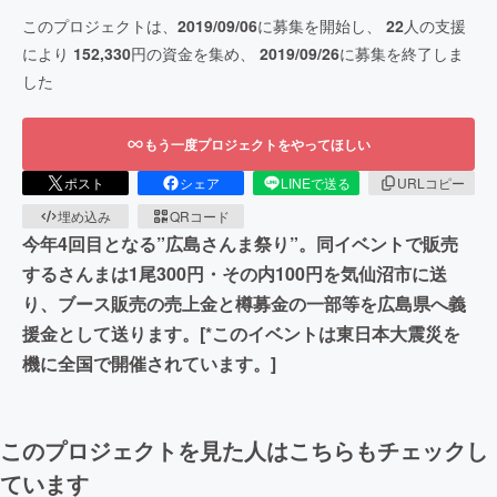
このプロジェクトは、
2019/09/06
に募集を開始し、
22
人の支援
により
152,330
円の資金を集め、
2019/09/26
に募集を終了しま
した
もう一度プロジェクトをやってほしい
ポスト
シェア
LINEで送る
URLコピー
埋め込み
QRコード
今年4回目となる”広島さんま祭り”。同イベントで販売
するさんまは1尾300円・その内100円を気仙沼市に送
り、ブース販売の売上金と樽募金の一部等を広島県へ義
援金として送ります。[*このイベントは東日本大震災を
機に全国で開催されています。]
このプロジェクトを見た人はこちらもチェックし
ています