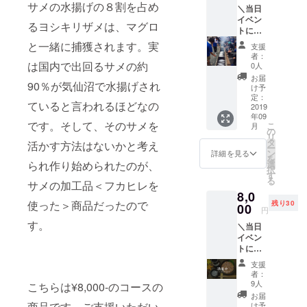
サメの水揚げの８割を占め
トではな
＼当日
上がり
イベン
いただ
く、気仙沼
るヨシキリザメは、マグロ
トにお
だける
市と広島市
越しい
お返し
と一緒に捕獲されます。実
支援
ただけ
が交流し続
をお送
者：
るかた
りしま
は国内で出回るサメの約
0人
けること、
／ イベ
す！ ・
お届
震災で広島
90％が気仙沼で水揚げされ
ント当
イベン
け予
日に自
ト当日
定：
からフェ
ていると言われるほどなの
分でさ
2019
に専用
リー貸出や
年09
んまを
席でお
です。そして、そのサメを
こ
月
牡蠣筏復旧
焼いて
召し上
の
リ
食べて
がりい
タ
作業で繋
活かす方法はないかと考え
ー
いただ
ただけ
ン
詳細を見る
を
がったせっ
けま
るチ
選
られ作り始められたのが、
択
す。炭
かくの交流
ケット
す
る
を2種類
サメの加工品＜フカヒレを
（1尾
を続けるこ
8,0
用意す
分） ・
使った＞商品だったので
と、そして
残り30
るこだ
00
心から
円
わっ
のお礼
気仙沼市と
す。
＼当日
りっぷ
メール
広島市が将
イベン
りで
ととも
トに来
来、姉妹都
す。 ※
に、美
れない
さんま
味しい
市で結ばれ
支援
けれど
が焼き
秋刀魚
者：
ることがイ
応援し
あがる
の焼き
9人
こちらは¥8,000-のコースの
たい！
までに
ベントの最
方レシ
お届
と思っ
15分か
商品です。ご支援いただい
ピをお
け予