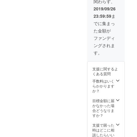
関わらず、
だける
メール
チケッ
へお送
2019/09/26
ト（1尾
りしま
23:59:59
ま
分） ・
す！
気仙沼
でに集まっ
を応援
た金額が
しよ
う！気
ファンディ
仙沼の
ングされま
商品
セット
す。
をお送
りしま
す。（5
支援に関するよ
品目ほ
くある質問
どの予
定） ・
手数料はいく
心から
らかかります
のお礼
か？
メール
ととも
目標金額に届
に、美
かなかった場
味しい
合どうなりま
秋刀魚
すか？
の焼き
方レシ
支援で困った
ピを
時はどこに相
メール
談したらいい