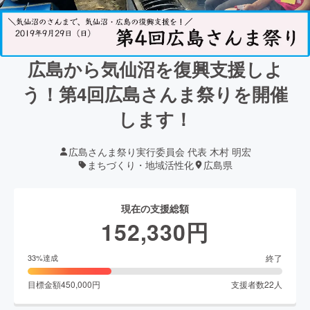
広島から気仙沼を復興支援しよ
う！第4回広島さんま祭りを開催
します！
広島さんま祭り実行委員会 代表 木村 明宏
まちづくり・地域活性化
広島県
現在の支援総額
152,330
円
終了
33
%達成
目標金額
450,000
円
支援者数
22
人