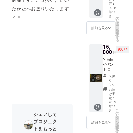
大の目的で
ていた
かりま
定：
送りし
す。
だける
2019
たかたへお送りいたします
すの
ます！
年11
方／ ・
で、お
こ
月
＾＾
気仙沼
時間に
の
リ
を応援
ご注意
タ
ー
しよ
くださ
ン
詳細を見る
を
う！気
い。
選
択
仙沼の
す
る
商品
15,
セット
残り15
(3品目
000
円
の予定)
＼当日
をお送
イベン
りしま
トに来
す。 ・
れない
心から
支援
けれど
のお礼
者：
応援し
メール
3人
たい！
ととも
お届
と思っ
に、美
け予
ていた
味しい
定：
だける
2019
秋刀魚
年11
方／ ・
の焼き
こ
月
気仙沼
方レシ
の
シェアして
リ
を応援
ピを
タ
ー
プロジェク
しよ
メール
ン
詳細を見る
を
う！気
へお送
選
トをもっと
択
仙沼の
りしま
す