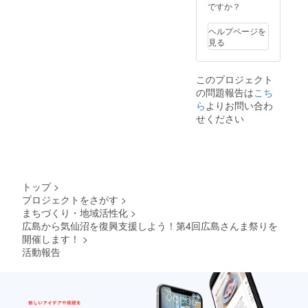
へお送
ですか？
りしま
す！ "さ
ヘルプページを
んま"の
見る
イベン
トらし
く、
このプロジェクト
33,333
の問題報告は
こち
円で
す！
ら
よりお問い合わ
せください
トップ
>
プロジェクトをさがす
>
まちづくり・地域活性化
>
広島から気仙沼を復興支援しよう！第4回広島さんま祭りを
開催します！
>
活動報告