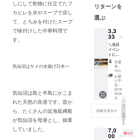
しにして乾物に仕立てたフ
リターンを
りにボラン
カヒレを水やスープで戻し
ティアで参
選ぶ
加し始めて
て、とろみを付けたスープ
から、この
3,3
で味付けした中華料理で
さんま祭り
33
円
す。
を、”是非広
＼当日
島で開催で
イベン
きないか”と
トにお
越しい
目黒のさん
支援
ただけ
気仙沼はサメの水揚げ日本一
者：
ま祭り実行
るかた
10人
／ イベ
委員会の松
お届
ント開
け予
井会長に相
催の応
定：
談した事か
援、あ
2019
気仙沼は島と半島にかこま
年09
りがと
ら始まりま
こ
月
うござ
の
れた天然の良港です。昔か
した。
リ
いま
タ
ー
す！お
ら、たくさんの近海延縄船
ン
詳細を見る
を
返しで
選
イベントの
択
が気仙沼を母港とし、操業
当日の
す
る
目的は義援
イベン
していました。
7,0
トで優
金を募るだ
残り3
先的に
00
円
けのイベン
お召し