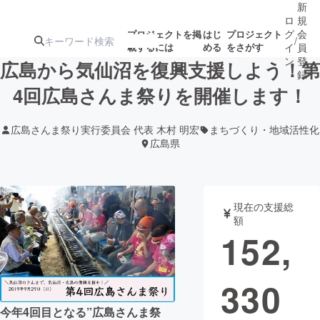
新
ロ
規
グ
会
プロジェクトを掲
はじ
プロジェクト
/
載するには
める
をさがす
イ
員
ン
登
広島から気仙沼を復興支援しよう！第
録
4回広島さんま祭りを開催します！
人気のプロ
注目のリ
注目の新着プロ
募集終了が近いプ
もうすぐ公開
広島さんま祭り実行委員会 代表 木村 明宏
まちづくり・地域活性化
ジェクト
ターン
ジェクト
ロジェクト
されます
広島県
アート・写真
音楽
現在の支援総
額
テクノロジー・ガジェット
ゲーム・サ
152,
映像・映画
書籍・雑誌
330
ビジネス・起業
チャレンジ
今年4回目となる”広島さんま祭