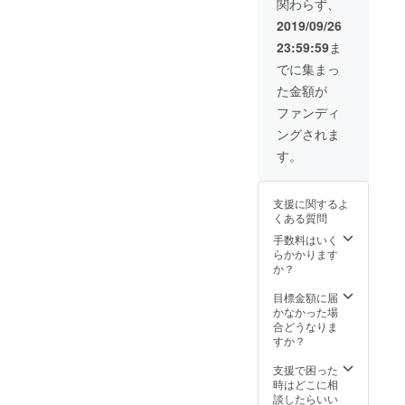
関わらず、
だける
メール
チケッ
へお送
2019/09/26
ト（1尾
りしま
23:59:59
ま
分） ・
す！
気仙沼
でに集まっ
を応援
た金額が
しよ
う！気
ファンディ
仙沼の
ングされま
商品
セット
す。
をお送
りしま
す。（5
支援に関するよ
品目ほ
くある質問
どの予
定） ・
手数料はいく
心から
らかかります
のお礼
か？
メール
ととも
目標金額に届
に、美
かなかった場
味しい
合どうなりま
秋刀魚
すか？
の焼き
方レシ
支援で困った
ピを
時はどこに相
メール
談したらいい