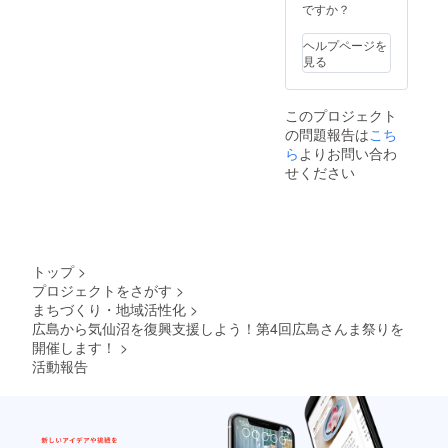
へお送
ですか？
りしま
す！ "さ
ヘルプページを
んま"の
見る
イベン
トらし
く、
このプロジェクト
33,333
の問題報告は
こち
円で
す！
ら
よりお問い合わ
せください
トップ
>
プロジェクトをさがす
>
まちづくり・地域活性化
>
広島から気仙沼を復興支援しよう！第4回広島さんま祭りを
開催します！
>
活動報告