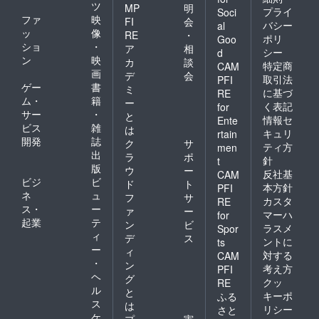
ツ
MP
明
プライ
Soci
ファ
映
FI
会
バシー
al
ッ
像
RE
・
ポリ
Goo
ショ
・
ア
相
シー
d
ン
映
カ
談
特定商
CAM
画
デ
会
取引法
PFI
ゲー
書
ミ
に基づ
RE
ム・
籍
ー
く表記
for
サー
・
と
情報セ
Ente
ビス
雑
は
キュリ
rtain
開発
誌
ク
サ
ティ方
men
出
ラ
ポ
針
t
版
ウ
ー
反社基
CAM
ビジ
ビ
ド
ト
本方針
PFI
ネ
ュ
フ
サ
カスタ
RE
ス・
ー
ァ
ー
マーハ
for
起業
テ
ン
ビ
ラスメ
Spor
ィ
デ
ス
ントに
ts
ー
ィ
対する
CAM
・
ン
考え方
PFI
ヘ
グ
クッ
RE
ル
と
キーポ
ふる
ス
は
リシー
さと
ケ
プ
実