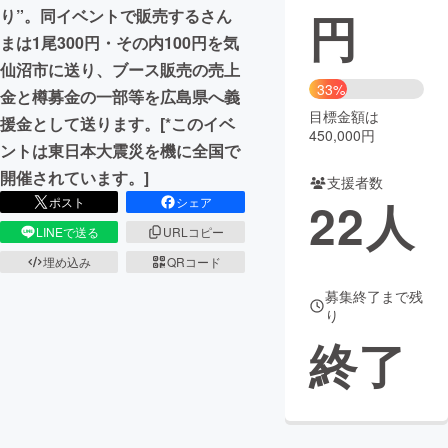
円
り”。同イベントで販売するさん
まちづくり・地域活性化
まは1尾300円・その内100円を気
仙沼市に送り、ブース販売の売上
33%
金と樽募金の一部等を広島県へ義
CAMPFIRE for Social Good
CAMPFIRE Creation
目標金額は
援金として送ります。[*このイベ
CAMPFIREふるさと納税
machi-ya
コミュニティ
450,000円
ントは東日本大震災を機に全国で
開催されています。]
支援者数
22
人
ポスト
シェア
LINEで送る
URLコピー
埋め込み
QRコード
募集終了まで残
り
終了