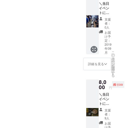
トではな
＼当日
上がり
イベン
いただ
く、気仙沼
トにお
だける
市と広島市
越しい
お返し
支援
ただけ
が交流し続
をお送
者：
るかた
りしま
0人
けること、
／ イベ
す！ ・
お届
震災で広島
ント当
イベン
け予
日に自
ト当日
定：
からフェ
分でさ
2019
に専用
リー貸出や
年09
んまを
席でお
こ
月
牡蠣筏復旧
焼いて
召し上
の
リ
食べて
がりい
タ
作業で繋
ー
いただ
ただけ
ン
詳細を見る
を
がったせっ
けま
るチ
選
択
す。炭
かくの交流
ケット
す
る
を2種類
（1尾
を続けるこ
8,0
用意す
分） ・
と、そして
残り30
るこだ
00
心から
円
わっ
のお礼
気仙沼市と
＼当日
りっぷ
メール
広島市が将
イベン
りで
ととも
トに来
来、姉妹都
す。 ※
に、美
れない
さんま
味しい
市で結ばれ
支援
けれど
が焼き
秋刀魚
者：
ることがイ
応援し
あがる
の焼き
9人
たい！
までに
ベントの最
方レシ
お届
と思っ
15分か
ピをお
け予