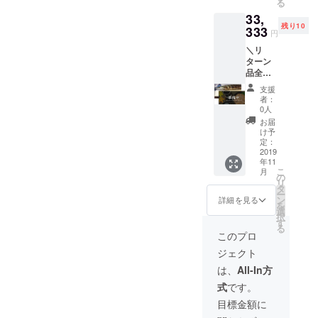
る
商品
す！
33,
セット
残り10
(3品目
333
円
の予定)
＼リ
をお送
ターン
りしま
品全
す。 ・
部！当
広島を
支援
日イベ
応援し
者：
ントに
よう！
0人
参加し
広島の
お届
て、気
商品
け予
仙沼の
セット
定：
商品の
2019
(3品目
年11
詰め合
の予定)
こ
月
わせ
をお送
の
リ
セット
りしま
タ
ー
も！と
す。 ・
ン
詳細を見る
を
思って
心から
選
択
いただ
のお礼
す
る
ける方
メール
このプロ
／ ・イ
ととも
ジェクト
ベント
に、美
当日に
味しい
は、
All-In方
専用席
秋刀魚
式
です。
でお召
の焼き
し上が
方レシ
目標金額に
りいた
ピを