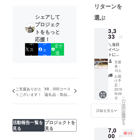
リターンを
りにボラン
ティアで参
シェアして
選ぶ
加し始めて
プロジェク
から、この
3,3
トをもっと
さんま祭り
33
円
応援！
LIN
を、”是非広
ポ
シ
＼当日
Eで
島で開催で
ス
ェ
イベン
送
きないか”と
トにお
ト
ア
る
越しい
目黒のさん
支援
ただけ
者：
ま祭り実行
るかた
10人
／ イベ
委員会の松
お届
ント開
け予
井会長に相
催の応
定：
談した事か
ご支援ありがと
¥8，000コース
援、あ
2019
年09
りがと
うございます！
返礼品：気仙沼
ら始まりま
こ
月
うござ
の商品の商品が
の
した。
リ
いま
タ
決定しました＾
ー
す！お
ン
詳細を見る
＾！その1
を
返しで
選
イベントの
択
当日の
す
活動報告一覧を
プロジェクトを
る
目的は義援
イベン
見る
見る
7,0
トで優
金を募るだ
残り3
先的に
00
円
けのイベン
お召し