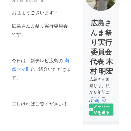
2019/09/13 09:06
おはようございます！
広島さ
広島さんま祭り実行委員会
んま祭
です。
り実行
委員会
代表 木
今日は、新テレビ広島の
満
点ママ!!
でご紹介いただきま
村 明宏
す。
広島さんま
祭りは、私
が８年前に
ボランティ
http://3ma3ma.com/
宜しければご覧ください！
アで気仙沼
メッセー
にお邪魔
ジを送る
し、その繋
がりで目黒
のさんま祭