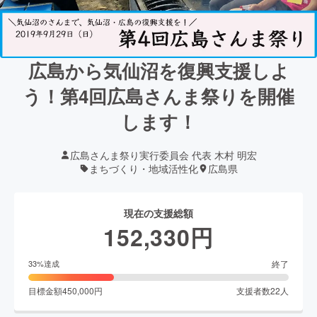
広島から気仙沼を復興支援しよ
う！第4回広島さんま祭りを開催
します！
広島さんま祭り実行委員会 代表 木村 明宏
まちづくり・地域活性化
広島県
現在の支援総額
152,330
円
終了
33
%達成
目標金額
450,000
円
支援者数
22
人