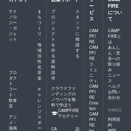
ー
FIRE
テク
ま
プ
ス
ビ
につい
ノロ
ち
ロ
タ
ス
て
ジー
づ
ジ
ッ
・ガ
く
ェ
フ
CAM
CAMP
ジェ
り
ク
に
PFI
FIREと
ット
・
ト
相
RE
は
地
を
談
CAM
あんし
域
作
す
PFI
ん・安
活
る
る
RE
全への
性
資
コ
取り組
化
料
ミュ
み
プロ
音
請
ニ
ニュー
ダク
楽
求
ティ
ス
ト
CAM
ヘルプ
クラウドファ
フー
チ
PFI
お問い
ンディングの
ド・
ャ
RE
合わせ
ノウハウを無
飲食
レ
Crea
料で学ぼう
店
ン
tion
各種規定
CAMPFIRE
ジ
CAM
アカデミー
アニ
ス
利用規
PFI
メ・
ポ
約
RE
漫画
ー
CA
説
細則
for