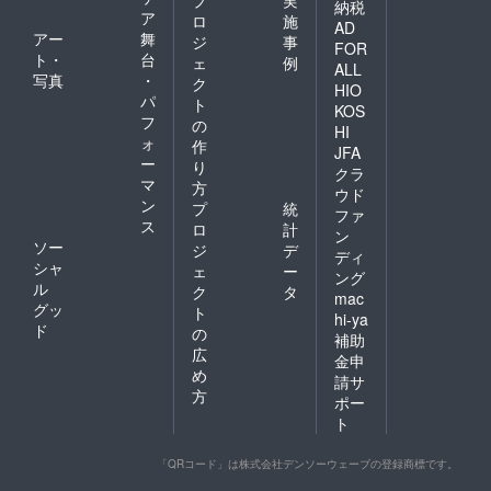
納税
ア
ロ
施
AD
アー
舞
ジ
事
FOR
ト・
台
ェ
例
ALL
写真
・
ク
HIO
パ
ト
KOS
フ
の
HI
ォ
作
JFA
ー
り
クラ
マ
方
ウド
ン
プ
統
ファ
ス
ロ
計
ン
ソー
ジ
デ
ディ
シャ
ェ
ー
ング
ル
ク
タ
mac
グッ
ト
hi-ya
ド
の
補助
広
金申
め
請サ
方
ポー
ト
「QRコード」は株式会社デンソーウェーブの登録商標です。