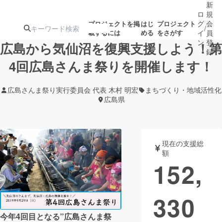
新
ロ
規
グ
会
プロジェクトを掲
はじ
プロジェクト
/
載するには
める
をさがす
イ
員
ン
登
広島から気仙沼を復興支援しよう！第
録
4回広島さんま祭りを開催します！
人気のプロ
注目のリ
注目の新着プロ
募集終了が近いプ
もうすぐ公開
広島さんま祭り実行委員会 代表 木村 明宏
まちづくり・地域活性化
ジェクト
ターン
ジェクト
ロジェクト
されます
広島県
アート・写真
音楽
現在の支援総
額
テクノロジー・ガジェット
ゲーム・サ
152,
映像・映画
書籍・雑誌
330
ビジネス・起業
チャレンジ
今年4回目となる”広島さんま祭