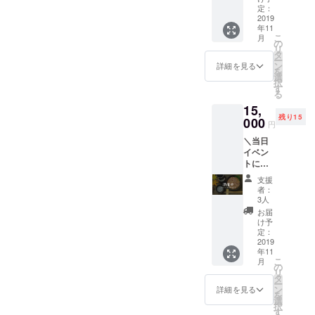
大の目的で
ていた
かりま
定：
送りし
す。
だける
2019
すの
ます！
年11
方／ ・
で、お
こ
月
気仙沼
時間に
の
リ
を応援
ご注意
タ
ー
しよ
くださ
ン
詳細を見る
を
う！気
い。
選
択
仙沼の
す
る
商品
15,
セット
残り15
(3品目
000
円
の予定)
＼当日
をお送
イベン
りしま
トに来
す。 ・
れない
心から
支援
けれど
のお礼
者：
応援し
メール
3人
たい！
ととも
お届
と思っ
に、美
け予
ていた
味しい
定：
だける
2019
秋刀魚
年11
方／ ・
の焼き
こ
月
気仙沼
方レシ
の
リ
を応援
ピを
タ
ー
しよ
メール
ン
詳細を見る
を
う！気
へお送
選
択
仙沼の
りしま
す