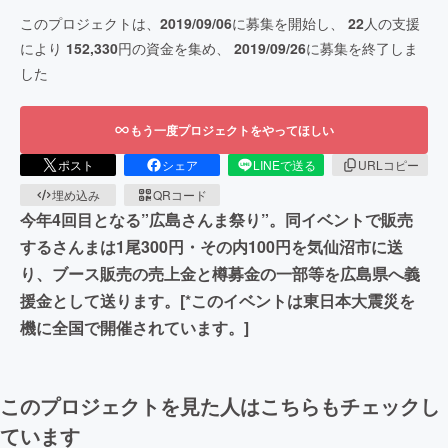
このプロジェクトは、
2019/09/06
に募集を開始し、
22
人の支援
により
152,330
円の資金を集め、
2019/09/26
に募集を終了しま
した
もう一度プロジェクトをやってほしい
ポスト
シェア
LINEで送る
URLコピー
埋め込み
QRコード
今年4回目となる”広島さんま祭り”。同イベントで販売
するさんまは1尾300円・その内100円を気仙沼市に送
り、ブース販売の売上金と樽募金の一部等を広島県へ義
援金として送ります。[*このイベントは東日本大震災を
機に全国で開催されています。]
このプロジェクトを見た人はこちらもチェックし
ています