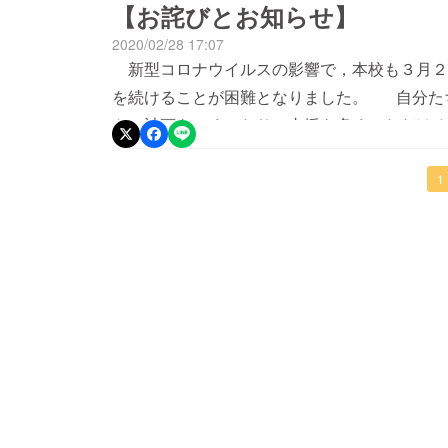
た。子供たちはアイデアを実現できなかったと
【お詫びとお知らせ】
した。今後とも，どうぞよろしくお願いいたし
2020/02/28 17:07
新型コロナウイルスの影響で，本校も３月２
を続けることが困難となりました。 自分た
トの計画をつくったり，支援を多くいただける
が，子供たちと話し合った結果，クラウドファ
した。 子供たちは 「せっかくここまでした
1
い」 「応援してくれる人の気持ちに応えたい
スタートしましたが， 「成立したとき，責任
らったら，それをやりきるのが大切だから，今
えが変わり，最終的には中止をすることに決ま
た学習でしたが，残念ですが中止させていただ
うございました。