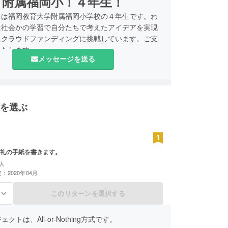
附属福岡小！４年生！
ちは福岡教育大学附属福岡小学校の４年生です。わ
は社会かの学習で自分たちで考えたアイデアを実現
にクラウドファンディングに挑戦しています。ご支
いたします。
メッセージを送る
を選ぶ
礼の手紙を書きます。
人
：2020年04月
このリターンを選択する
る
クトは、All-or-Nothing方式です。