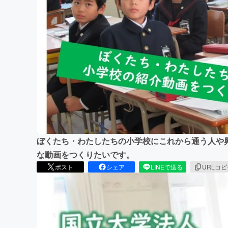
まちづくり・地域活性化
ぼくたち・わたしたちの小学校にこれから通う人や
な動画をつくりたいです。
ポスト
シェア
LINEで送る
URLコ