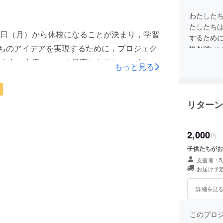
はいえ，素晴らしい経験をさせていただきま
ます。
わたした
たしたち
日（月）から休校になることが決まり，学習
するため
ちのアイデアを実現するために，プロジェク
援お願い
ように支援コースを見直したりしていました
もっと見る
ンディングへの挑戦を中止することになりま
のだからやりたい」 「アイデアを実現した
リターン
」 と，当初の思いを大切にしている発言から
を果たせないかもしれない」 「支援しても
の状態ではできないかもしれない」 と，考
2,000
円
りました。子供たちもとても楽しみにしてい
子供たちがお
きます。たくさんのご支援，本当にありがと
支援者：5
お届け予定
詳細を見
このプロジェ