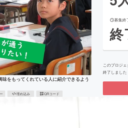
募集終
CAMPFIRE for Social Good
CAMPFIRE Creation
終
CAMPFIREふるさと納税
machi-ya
コミュニティ
このプロジェ
終了しました
興味をもってくれている人に紹介できるよう
ピー
埋め込み
QRコード