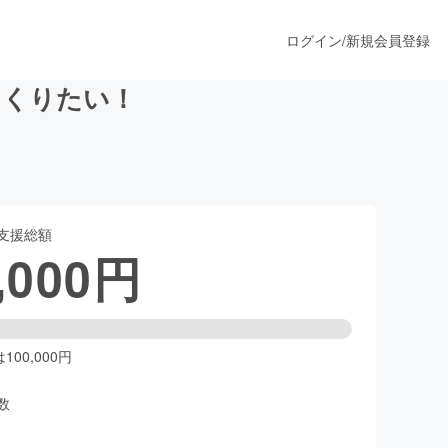
ログイン
/
新規会員登録
つくりたい！
うすぐ公開されます
支援総額
プロダクト
,000
円
ファッション
スポーツ
00,000円
数
ア
ソーシャルグッド
人