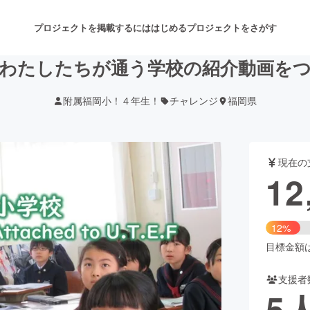
プロジェクトを掲載するには
はじめる
プロジェクトをさがす
わたしたちが通う学校の紹介動画を
附属福岡小！４年生！
チャレンジ
福岡県
注目のリターン
注目の新着プロジェクト
募集終了が近いプロジェクト
も
現在の
音楽
舞台・パフォーマンス
12
ゲーム・サービス開発
フード・飲食店
12%
書籍・雑誌出版
アニメ・漫画
目標金額は1
支援者
チャレンジ
ビューティー・ヘルスケ
5