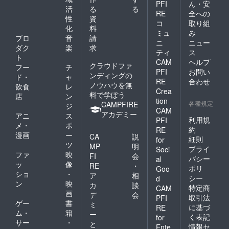
PFI
ん・安
活
る
る
RE
全への
性
資
コ
取り組
化
料
ミュ
み
プロ
音
請
ニ
ニュー
ダク
楽
求
ティ
ス
ト
CAM
ヘルプ
クラウドファ
フー
チ
PFI
お問い
ンディングの
ド・
ャ
RE
合わせ
ノウハウを無
飲食
レ
Crea
料で学ぼう
店
ン
tion
各種規定
CAMPFIRE
ジ
CAM
アカデミー
アニ
ス
利用規
PFI
メ・
ポ
約
RE
漫画
ー
CA
説
細則
for
ツ
MP
明
プライ
Soci
ファ
映
FI
会
バシー
al
ッ
像
RE
・
ポリ
Goo
ショ
・
ア
相
シー
d
ン
映
カ
談
特定商
CAM
画
デ
会
取引法
PFI
ゲー
書
ミ
に基づ
RE
ム・
籍
ー
く表記
for
サー
・
と
情報セ
Ente