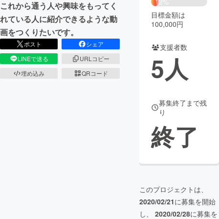
12%
これから通う人や興味をもってく
目標金額は
れている人に紹介できるような動
まちづくり・地域活性化
100,000円
画をつくりたいです。
ポスト
シェア
支援者数
CAMPFIRE for Social Good
CAMPFIRE Creation
5
人
LINEで送る
URLコピー
CAMPFIREふるさと納税
machi-ya
コミュニティ
埋め込み
QRコード
募集終了まで残
り
終了
このプロジェクトは、
2020/02/21
に募集を開始
し、
2020/02/28
に募集を