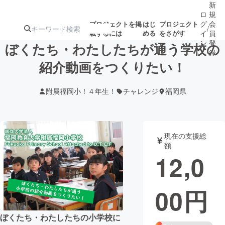
新
ロ
規
グ
会
プロジェクトを掲
はじ
プロジェクト
/
載するには
める
をさがす
イ
員
ン
登
ぼくたち・わたしたちが通う学校の
録
紹介動画をつくりたい！
人気のプロ
注目のリ
注目の新着プロ
募集終了が近いプ
もうすぐ公開
附属福岡小！４年生！
チャレンジ
福岡県
ジェクト
ターン
ジェクト
ロジェクト
されます
アート・写真
音楽
現在の支援総
額
12,0
テクノロジー・ガジェット
ゲーム・サ
00
円
映像・映画
書籍・雑誌
ビジネス・起業
チャレンジ
ぼくたち・わたしたちの小学校に