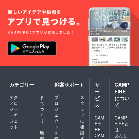
カテゴリー
起案サポート
サ
CAMP
ー
FIRE
テク
ま
プ
ス
ビ
につい
ノロ
ち
ロ
タ
ス
て
ジー
づ
ジ
ッ
・ガ
く
ェ
フ
CAM
CAMP
ジェ
り
ク
に
PFI
FIREと
ット
・
ト
相
RE
は
地
を
談
CAM
あんし
域
作
す