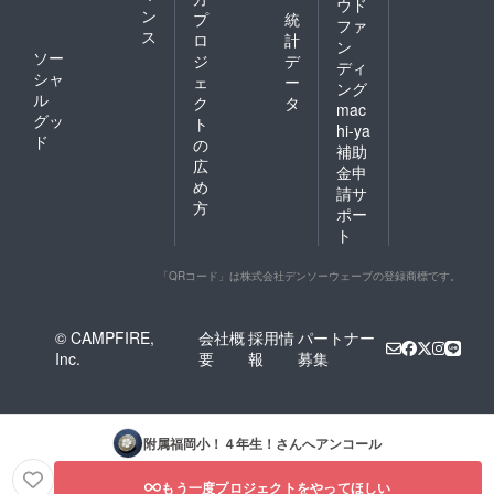
ウド
ン
プ
統
ファ
ス
ロ
計
ン
ソー
ジ
デ
ディ
シャ
ェ
ー
ング
ル
ク
タ
mac
グッ
ト
hi-ya
ド
の
補助
広
金申
め
請サ
方
ポー
ト
「QRコード」は株式会社デンソーウェーブの登録商標です。
© CAMPFIRE,
会社概
採用情
パートナー
Inc.
要
報
募集
附属福岡小！４年生！
さんへアンコール
もう一度プロジェクトをやってほしい