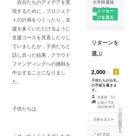
自分たちのアイデアを実
大学附属福
岡小学校の
現するために，プロジェク
メッセー
４年生で
ジを送る
トの計画をつくったり，支
す。わたし
援を多くいただけるように
たちは社会
かの学習で
支援コースを見直したりし
リターンを
自分たちで
ていましたが，子供たちと
考えたアイ
選ぶ
話し合った結果，クラウド
デアを実現
するために
ファンディングへの挑戦を
クラウド
2,000
中止することになりまし
円
ファンディ
子供たちがお礼
た。
ングに挑戦
の手紙を書きま
していま
す。
す。ご支援
支援者：5人
お願いいた
お届け予定：
こ
2020年04月
子供たちは
します。
の
リ
タ
ー
ン
詳細を見る
を
選
択
す
る
このプロ
「せっかくここまでしたの