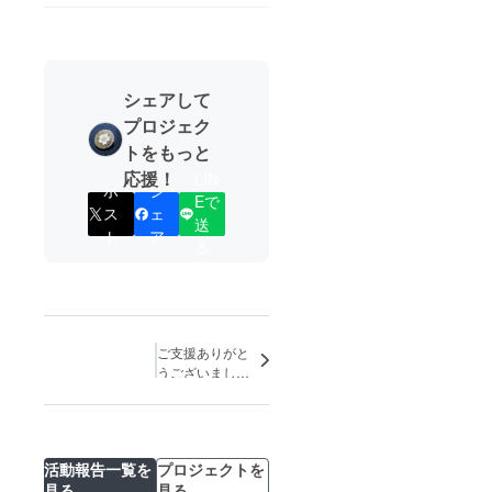
シェアして
プロジェク
トをもっと
応援！
LIN
ポ
シ
Eで
ス
ェ
送
ト
ア
る
ご支援ありがと
うございました
【支援金返金に
ついて】
活動報告一覧を
プロジェクトを
見る
見る