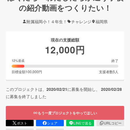
の紹介動画をつくりたい！
附属福岡小！４年生！
チャレンジ
福岡県
現在の支援総額
12,000
円
終了
12
%達成
目標金額
100,000
円
支援者数
5
人
このプロジェクトは、
2020/02/21
に募集を開始し、
2020/02/28
に募集を終了しました
もう一度プロジェクトをやってほしい
ポスト
シェア
LINEで送る
URLコピー