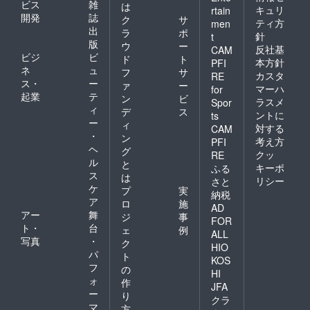
ビス
雑
は
キュリ
rtain
開発
誌
ク
サ
ティ方
men
出
ラ
ポ
針
t
版
ウ
ー
反社基
CAM
ビジ
ビ
ド
ト
本方針
PFI
ネ
ュ
フ
サ
カスタ
RE
ス・
ー
ァ
ー
マーハ
for
起業
テ
ン
ビ
ラスメ
Spor
ィ
デ
ス
ントに
ts
ー
ィ
対する
CAM
・
ン
考え方
PFI
ヘ
グ
クッ
RE
ル
と
キーポ
ふる
ス
は
リシー
さと
ケ
プ
実
納税
ア
ロ
施
AD
アー
舞
ジ
事
FOR
ト・
台
ェ
例
ALL
写真
・
ク
HIO
パ
ト
KOS
フ
の
HI
ォ
作
JFA
ー
り
クラ
マ
方