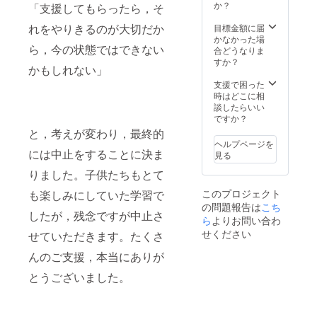
か？
「支援してもらったら，そ
れをやりきるのが大切だか
目標金額に届
かなかった場
ら，今の状態ではできない
合どうなりま
すか？
かもしれない」
支援で困った
時はどこに相
談したらいい
ですか？
と，考えが変わり，最終的
ヘルプページを
には中止をすることに決ま
見る
りました。子供たちもとて
このプロジェクト
も楽しみにしていた学習で
の問題報告は
こち
したが，残念ですが中止さ
ら
よりお問い合わ
せください
せていただきます。たくさ
んのご支援，本当にありが
とうございました。