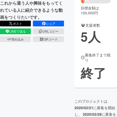
12%
これから通う人や興味をもってく
目標金額は
れている人に紹介できるような動
まちづくり・地域活性化
100,000円
画をつくりたいです。
ポスト
シェア
支援者数
CAMPFIRE for Social Good
CAMPFIRE Creation
5
人
LINEで送る
URLコピー
CAMPFIREふるさと納税
machi-ya
コミュニティ
埋め込み
QRコード
募集終了まで残
り
終了
このプロジェクトは、
2020/02/21
に募集を開始
し、
2020/02/28
に募集を