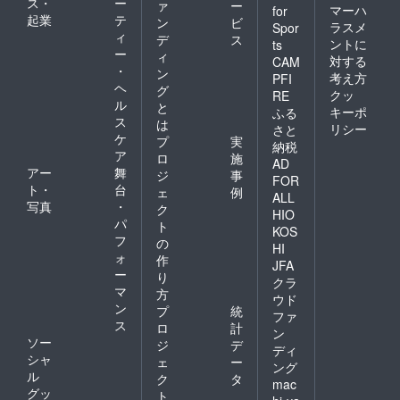
ス・
ー
ァ
ー
マーハ
for
起業
テ
ン
ビ
ラスメ
Spor
ィ
デ
ス
ントに
ts
ー
ィ
対する
CAM
・
ン
考え方
PFI
ヘ
グ
クッ
RE
ル
と
キーポ
ふる
ス
は
リシー
さと
ケ
プ
実
納税
ア
ロ
施
AD
アー
舞
ジ
事
FOR
ト・
台
ェ
例
ALL
写真
・
ク
HIO
パ
ト
KOS
フ
の
HI
ォ
作
JFA
ー
り
クラ
マ
方
ウド
ン
プ
統
ファ
ス
ロ
計
ン
ソー
ジ
デ
ディ
シャ
ェ
ー
ング
ル
ク
タ
mac
グッ
ト