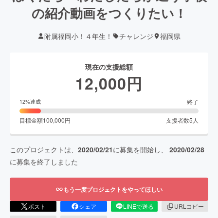
の紹介動画をつくりたい！
附属福岡小！４年生！
チャレンジ
福岡県
現在の支援総額
12,000
円
終了
12
%達成
目標金額
100,000
円
支援者数
5
人
このプロジェクトは、
2020/02/21
に募集を開始し、
2020/02/28
に募集を終了しました
もう一度プロジェクトをやってほしい
ポスト
シェア
LINEで送る
URLコピー