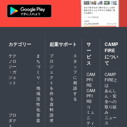
カテゴリー
起案サポート
サ
CAMP
ー
FIRE
テク
ま
プ
ス
ビ
につい
ノロ
ち
ロ
タ
ス
て
ジー
づ
ジ
ッ
・ガ
く
ェ
フ
CAM
CAMP
ジェ
り
ク
に
PFI
FIREと
ット
・
ト
相
RE
は
地
を
談
CAM
あんし
域
作
す
PFI
ん・安
活
る
る
RE
全への
性
資
コ
取り組
化
料
ミュ
み
プロ
音
請
ニ
ニュー
ダク
楽
求
ティ
ス
ト