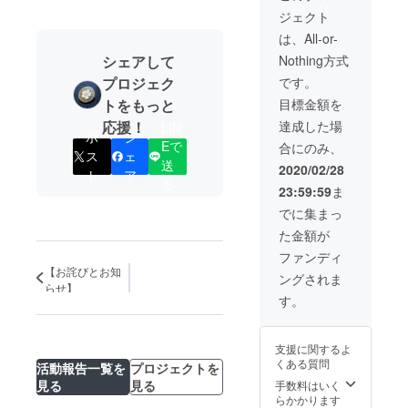
ジェクト
は、All-or-
シェアして
Nothing方式
プロジェク
です。
トをもっと
目標金額を
応援！
達成した場
LIN
ポ
シ
Eで
合にのみ、
ス
ェ
送
2020/02/28
ト
ア
る
23:59:59
ま
でに集まっ
た金額が
ファンディ
【お詫びとお知
ングされま
らせ】
す。
支援に関するよ
くある質問
活動報告一覧を
プロジェクトを
見る
見る
手数料はいく
らかかります