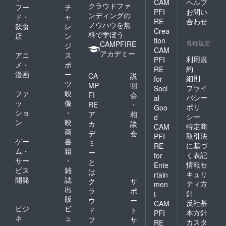
CAM
ヘルプ
クラウドファ
フー
チ
PFI
お問い
ンディングの
ド・
ャ
RE
合わせ
ノウハウを無
飲食
レ
Crea
料で学ぼう
店
ン
tion
各種規定
CAMPFIRE
ジ
CAM
アカデミー
アニ
ス
利用規
PFI
メ・
ポ
約
RE
漫画
ー
CA
説
細則
for
ツ
MP
明
プライ
Soci
ファ
映
FI
会
バシー
al
ッ
像
RE
・
ポリ
Goo
ショ
・
ア
相
シー
d
ン
映
カ
談
特定商
CAM
画
デ
会
取引法
PFI
ゲー
書
ミ
に基づ
RE
ム・
籍
ー
く表記
for
サー
・
と
情報セ
Ente
ビス
雑
は
キュリ
rtain
開発
誌
ク
サ
ティ方
men
出
ラ
ポ
針
t
版
ウ
ー
反社基
CAM
ビジ
ビ
ド
ト
本方針
PFI
ネ
ュ
フ
サ
カスタ
RE