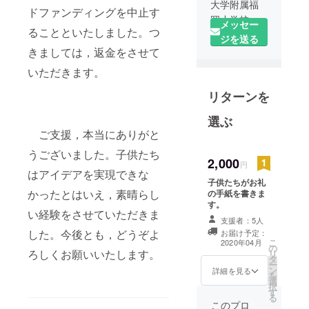
大学附属福
ドファンディングを中止す
岡小学校の
メッセー
ることといたしました。つ
４年生で
ジを送る
す。わたし
きましては，返金をさせて
たちは社会
いただきます。
かの学習で
リターンを
自分たちで
考えたアイ
選ぶ
デアを実現
ご支援，本当にありがと
するために
うございました。子供たち
クラウド
2,000
円
ファンディ
はアイデアを実現できな
子供たちがお礼
ングに挑戦
かったとはいえ，素晴らし
の手紙を書きま
していま
す。
い経験をさせていただきま
す。ご支援
支援者：5人
お願いいた
した。今後とも，どうぞよ
お届け予定：
こ
2020年04月
します。
の
ろしくお願いいたします。
リ
タ
ー
ン
詳細を見る
を
選
択
す
る
このプロ