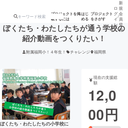
新
ロ
規
グ
会
プロジェクトを掲
はじ
プロジェクト
/
載するには
める
をさがす
イ
員
ン
登
ぼくたち・わたしたちが通う学校の
録
紹介動画をつくりたい！
人気のプロ
注目のリ
注目の新着プロ
募集終了が近いプ
もうすぐ公開
附属福岡小！４年生！
チャレンジ
福岡県
ジェクト
ターン
ジェクト
ロジェクト
されます
アート・写真
音楽
現在の支援総
額
12,0
テクノロジー・ガジェット
ゲーム・サ
00
円
映像・映画
書籍・雑誌
ビジネス・起業
チャレンジ
ぼくたち・わたしたちの小学校に