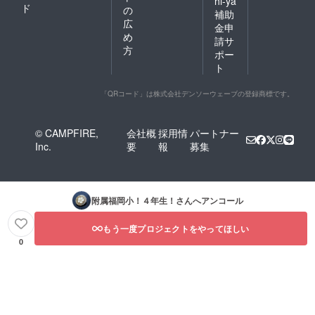
hi-ya
ド
の
補助
広
金申
め
請サ
方
ポー
ト
「QRコード」は株式会社デンソーウェーブの登録商標です。
© CAMPFIRE,
会社概
採用情
パートナー
Inc.
要
報
募集
附属福岡小！４年生！
さんへアンコール
もう一度プロジェクトをやってほしい
0