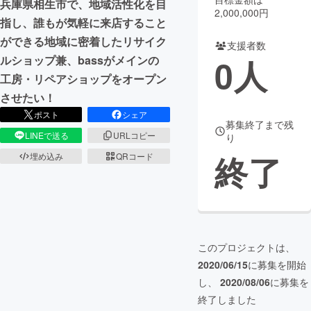
兵庫県相生市で、地域活性化を目
2,000,000円
指し、誰もが気軽に来店すること
まちづくり・地域活性化
ができる地域に密着したリサイク
支援者数
0
人
ルショップ兼、bassがメインの
CAMPFIRE for Social Good
CAMPFIRE Creation
工房・リペアショップをオープン
CAMPFIREふるさと納税
machi-ya
コミュニティ
させたい！
ポスト
シェア
募集終了まで残
LINEで送る
URLコピー
り
終了
埋め込み
QRコード
このプロジェクトは、
2020/06/15
に募集を開始
し、
2020/08/06
に募集を
終了しました