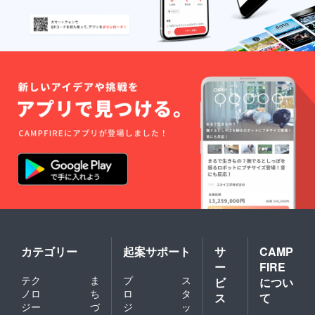
カテゴリー
起案サポート
サ
CAMP
ー
FIRE
テク
ま
プ
ス
ビ
につい
ノロ
ち
ロ
タ
ス
て
ジー
づ
ジ
ッ