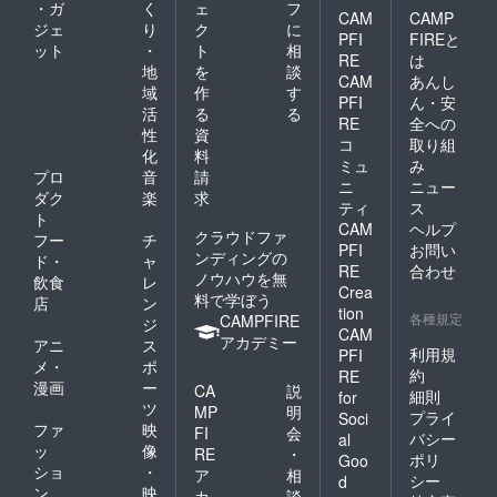
・ガ
く
ェ
フ
CAM
CAMP
ジェ
り
ク
に
PFI
FIREと
ット
・
ト
相
RE
は
地
を
談
CAM
あんし
域
作
す
PFI
ん・安
活
る
る
RE
全への
性
資
コ
取り組
化
料
ミュ
み
プロ
音
請
ニ
ニュー
ダク
楽
求
ティ
ス
ト
CAM
ヘルプ
クラウドファ
フー
チ
PFI
お問い
ンディングの
ド・
ャ
RE
合わせ
ノウハウを無
飲食
レ
Crea
料で学ぼう
店
ン
tion
各種規定
CAMPFIRE
ジ
CAM
アカデミー
アニ
ス
利用規
PFI
メ・
ポ
約
RE
漫画
ー
CA
説
細則
for
ツ
MP
明
プライ
Soci
ファ
映
FI
会
バシー
al
ッ
像
RE
・
ポリ
Goo
ショ
・
ア
相
シー
d
ン
映
カ
談