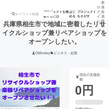
新
ロ
規
グ
会
プロジェクトを掲
はじ
プロジェクト
/
載するには
める
をさがす
イ
員
ン
登
兵庫県相生市で地域に密着したリサ
録
イクルショップ兼リペアショップを
オープンしたい。
人気のプロ
注目のリ
注目の新着プロ
募集終了が近いプ
もうすぐ公開
ジェクト
ターン
ジェクト
ロジェクト
されます
OMonkey
ビジネス・起業
アート・写真
音楽
現在の支援総
テクノロジー・ガジェット
ゲーム・サ
額
0
円
映像・映画
書籍・雑誌
0%
ビジネス・起業
チャレンジ
目標金額は