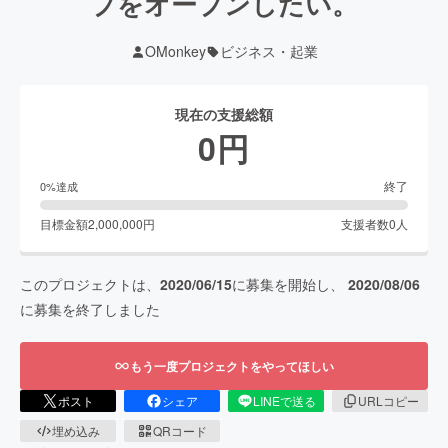
プをオープンしたい。
OMonkey
ビジネス・起業
現在の支援総額
0
円
終了
0
%達成
目標金額
2,000,000
円
支援者数
0
人
このプロジェクトは、
2020/06/15
に募集を開始し、
2020/08/06
に募集を終了しました
もう一度プロジェクトをやってほしい
ポスト
シェア
LINEで送る
URLコピー
埋め込み
QRコード