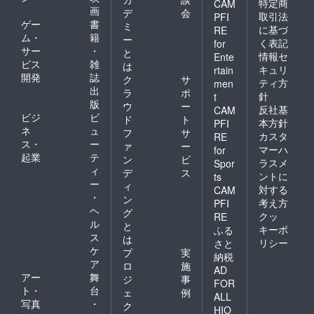
特定商
CAM
画
デ
会
取引法
PFI
ゲー
書
ミ
に基づ
RE
ム・
籍
ー
く表記
for
サー
・
と
情報セ
Ente
ビス
雑
は
キュリ
rtain
開発
誌
ク
サ
ティ方
men
出
ラ
ポ
針
t
版
ウ
ー
反社基
CAM
ビジ
ビ
ド
ト
本方針
PFI
ネ
ュ
フ
サ
カスタ
RE
ス・
ー
ァ
ー
マーハ
for
起業
テ
ン
ビ
ラスメ
Spor
ィ
デ
ス
ントに
ts
ー
ィ
対する
CAM
・
ン
考え方
PFI
ヘ
グ
クッ
RE
ル
と
キーポ
ふる
ス
は
リシー
さと
ケ
プ
実
納税
ア
ロ
施
AD
アー
舞
ジ
事
FOR
ト・
台
ェ
例
ALL
写真
・
ク
HIO