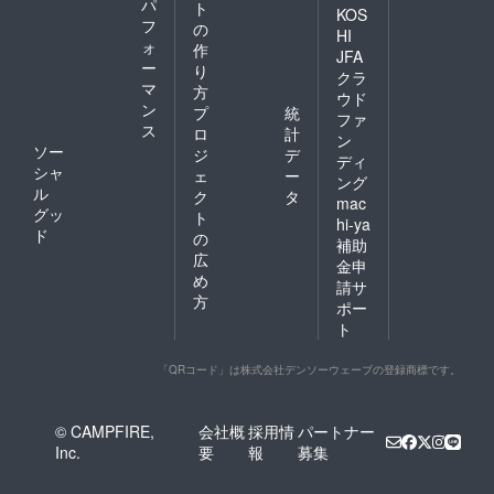
パ
ト
KOS
フ
の
HI
ォ
作
JFA
ー
り
クラ
マ
方
ウド
ン
プ
統
ファ
ス
ロ
計
ン
ソー
ジ
デ
ディ
シャ
ェ
ー
ング
ル
ク
タ
mac
グッ
ト
hi-ya
ド
の
補助
広
金申
め
請サ
方
ポー
ト
「QRコード」は株式会社デンソーウェーブの登録商標です。
© CAMPFIRE,
会社概
採用情
パートナー
Inc.
要
報
募集