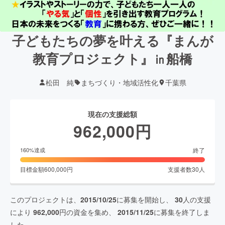
子どもたちの夢を叶える『まんが
教育プロジェクト』㏌船橋
松田 純
まちづくり・地域活性化
千葉県
現在の支援総額
962,000
円
終了
160
%達成
目標金額
600,000
円
支援者数
30
人
このプロジェクトは、
2015/10/25
に募集を開始し、
30
人の支援
により
962,000
円の資金を集め、
2015/11/25
に募集を終了しま
した