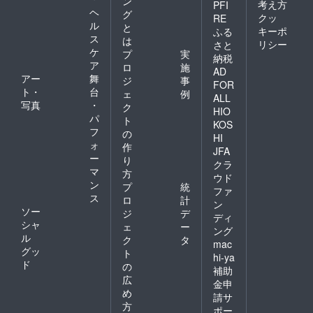
ン
考え方
PFI
ヘ
グ
クッ
RE
ル
と
キーポ
ふる
ス
は
リシー
さと
ケ
プ
実
納税
ア
ロ
施
AD
アー
舞
ジ
事
FOR
ト・
台
ェ
例
ALL
写真
・
ク
HIO
パ
ト
KOS
フ
の
HI
ォ
作
JFA
ー
り
クラ
マ
方
ウド
ン
プ
統
ファ
ス
ロ
計
ン
ソー
ジ
デ
ディ
シャ
ェ
ー
ング
ル
ク
タ
mac
グッ
ト
hi-ya
ド
の
補助
広
金申
め
請サ
方
ポー