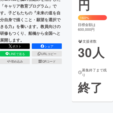
円
「キャリア教育プログラム」で
まちづくり・地域活性化
す。子どもたちの『未来の道を自
160%
分自身で描くこと・願望を選択で
目標金額は
CAMPFIRE for Social Good
CAMPFIRE Creation
きる力』を養います。教員向けの
600,000円
CAMPFIREふるさと納税
machi-ya
コミュニティ
研修もつくり、船橋から全国へと
展開します。
支援者数
30
人
ポスト
シェア
LINEで送る
URLコピー
埋め込み
QRコード
募集終了まで残
り
終了