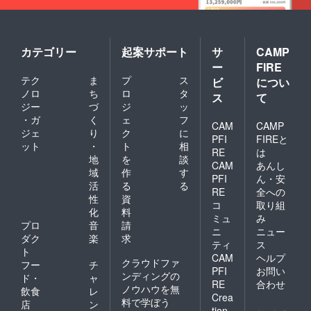
カテゴリー
起案サポート
サ
CAMP
ー
FIRE
テク
ま
プ
ス
ビ
につい
ノロ
ち
ロ
タ
ス
て
ジー
づ
ジ
ッ
・ガ
く
ェ
フ
CAM
CAMP
ジェ
り
ク
に
PFI
FIREと
ット
・
ト
相
RE
は
地
を
談
CAM
あんし
域
作
す
PFI
ん・安
活
る
る
RE
全への
性
資
コ
取り組
化
料
ミュ
み
プロ
音
請
ニ
ニュー
ダク
楽
求
ティ
ス
ト
CAM
ヘルプ
クラウドファ
フー
チ
PFI
お問い
ンディングの
ド・
ャ
RE
合わせ
ノウハウを無
飲食
レ
Crea
料で学ぼう
店
ン
tion