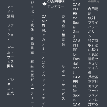
各種規定
CAMPFIRE
ジ
CAM
アカデミー
アニ
ス
利用規
PFI
メ・
ポ
約
RE
漫画
ー
CA
説
細則
for
ツ
MP
明
プライ
Soci
ファ
映
FI
会
バシー
al
ッ
像
RE
・
ポリ
Goo
ショ
・
ア
相
シー
d
ン
映
カ
談
特定商
CAM
画
デ
会
取引法
PFI
ゲー
書
ミ
に基づ
RE
ム・
籍
ー
く表記
for
サー
・
と
情報セ
Ente
ビス
雑
は
キュリ
rtain
開発
誌
ク
サ
ティ方
men
出
ラ
ポ
針
t
版
ウ
ー
反社基
CAM
ビジ
ビ
ド
ト
本方針
PFI
ネ
ュ
フ
サ
カスタ
RE
ス・
ー
ァ
ー
マーハ
for
起業
テ
ン
ビ
ラスメ
Spor
ィ
デ
ス
ントに
ts
ー
ィ
対する
CAM
・