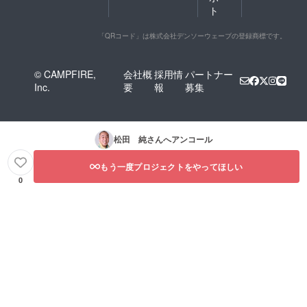
ト
「QRコード」は株式会社デンソーウェーブの登録商標です。
© CAMPFIRE,
会社概
採用情
パートナー
Inc.
要
報
募集
松田 純
さんへアンコール
もう一度プロジェクトをやってほしい
0