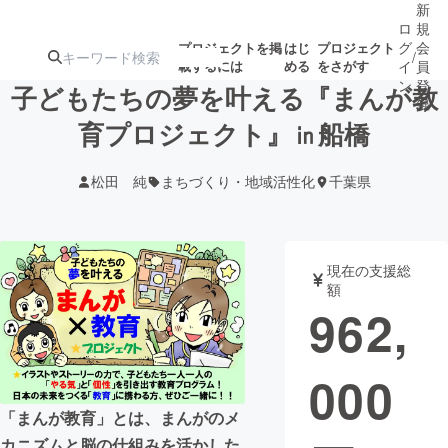
新
ロ
規
グ
会
プロジェクトを掲
はじ
プロジェクト
/
載するには
める
をさがす
イ
員
ン
登
子どもたちの夢を叶える『まんが教
録
育プロジェクト』㏌船橋
人気のプロ
注目のリ
注目の新着プロ
募集終了が近いプ
もうすぐ公開
松田 純
まちづくり・地域活性化
千葉県
ジェクト
ターン
ジェクト
ロジェクト
されます
アート・写真
音楽
現在の支援総
額
962,
テクノロジー・ガジェット
ゲーム・サ
000
映像・映画
書籍・雑誌
「まんが教育」とは、まんがのメ
ビジネス・起業
チャレンジ
カニズムと脳の仕組みを活かした