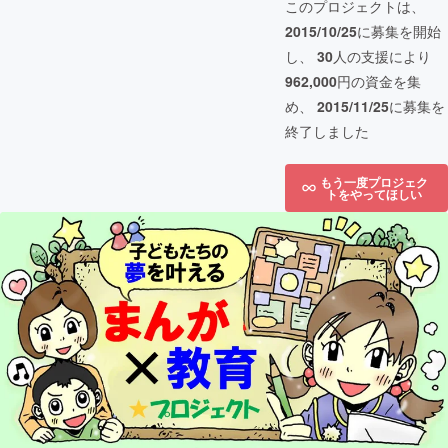
このプロジェクトは、
2015/10/25
に募集を開始
し、
30
人の支援により
962,000
円の資金を集
め、
2015/11/25
に募集を
終了しました
もう一度プロジェク
トをやってほしい