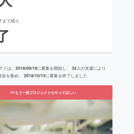
了まで残り
了
クトは、
2018/09/19
に募集を開始し、
32
人の支援により
資金を集め、
2018/10/15
に募集を終了しました
もう一度プロジェクトをやってほしい