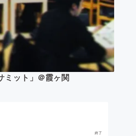
サミット」＠霞ヶ関
終了