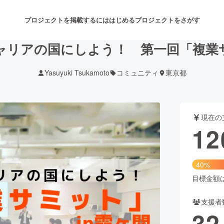
プロジェクトを掲載するには
はじめる
プロジェクトをさがす
ャリアの国にしよう！ 第一回「複業
Yasuyuki Tsukamoto
コミュニティ
東京都
注目のリターン
注目の新着プロジェクト
募集終了が近いプロジェクト
も
現在の
音楽
舞台・パフォーマンス
12
ゲーム・サービス開発
フード・飲食店
40%
書籍・雑誌出版
アニメ・漫画
目標金額は3
支援者
チャレンジ
ビューティー・ヘルスケ
32