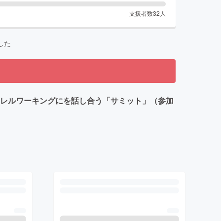
支援者数
32
人
した
ラレルワーキングにを話し合う「サミット」（参加