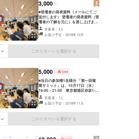
3,000
円
■登壇者の発表資料（メールにてご
送付します） 登壇者の発表資料（登
壇者の了解を元に）を差し上げま
す。 キャリアや複業の有益な資料と
支援者：3人
して、是非ご利用いただけたらと思
お届け予定：2018年10月
います。
このリターンを選択する
る
5,000
円
残り
80
■当日の参加権1名様分 「第一回複
業サミット」は、10月17日（水）
18:00－21:00 東京都港区赤坂1-8-
1 赤坂インターシティAIR 13階 株式
支援者：1人
会社オカムラ内Open にて開催いた
お届け予定：2018年11月
します。 ■登壇者の発表資料 登壇者
の発表資料（登壇者の了解を元に）
を差し上げます。 キャリアや複業の
このリターンを選択する
る
有益な資料として、是非ご利用いた
だけたらと思います。