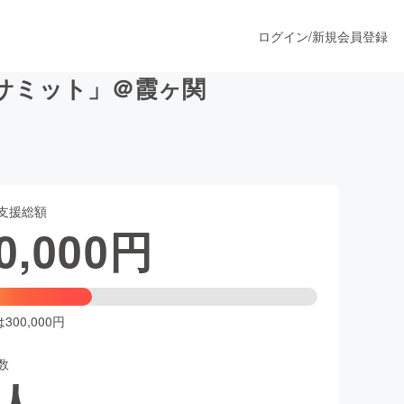
ログイン
/
新規会員登録
サミット」＠霞ヶ関
うすぐ公開されます
支援総額
プロダクト
0,000
円
ファッション
スポーツ
00,000円
数
ア
ソーシャルグッド
人