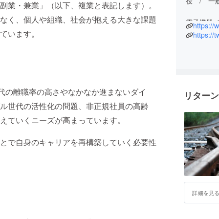
役 / 
副業・兼業」（以下、複業と表記します）。
なく、個人や組織、社会が抱える大きな課題
電子機器
https://
ています。
スモール
https://
める。20
株式会社
越境学習
プロボノ
世代の離職率の高さやなかなか進まないダイ
リターン
生き続け
ル世代の活性化の問題、非正規社員の高齢
き方が人
また、今
えていくニーズが高まっています。
小企業支援
援を開始
とで自身のキャリアを再構築していく必要性
現在は、各
ループ”複業
詳細を見