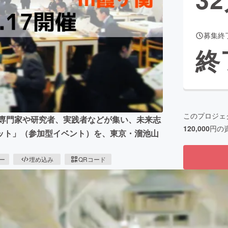
募集終
CAMPFIRE for Social Good
CAMPFIRE Creation
終
CAMPFIREふるさと納税
machi-ya
コミュニティ
このプロジェ
の専門家や研究者、実践者などが集い、未来志
120,000
円の
ット」（参加型イベント）を、東京・溜池山
ピー
埋め込み
QRコード