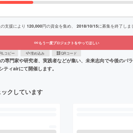
人の支援により
120,000
円の資金を集め、
2018/10/15
に募集を終了しま
もう一度プロジェクトをやってほしい
RLコピー
埋め込み
QRコード
業の専門家や研究者、実践者などが集い、未来志向で今後のパ
ティairにて開催します。
ェックしています