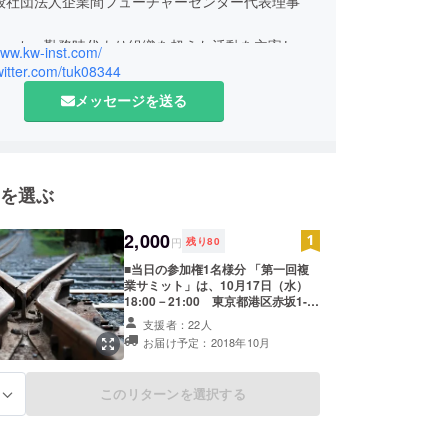
一般社団法人企業間フューチャーセンター代表理事
メーカー勤務時代より組織を超えた活動を主宰し、
www.kw-inst.com/
ビジネスの経営支援を行うプロボノ団体の理事を務
twitter.com/tuk08344
14年10月にナレッジワーカーズインスティテュート
メッセージを送る
を設立、代表取締役に就任。
プロデューサー、中小企業診断士
などの自身の原体験より、一つの組織の文脈だけで
を選ぶ
るのではなく、キャリアにポートフォリオを持つ生
生を豊かにするとの考えに至る。
2,000
後の人口減少社会において、複数で働く働き方が中
円
残り
80
にもなることを強く思い、2016年1月より複業支
■当日の参加権1名様分 「第一回複
業サミット」は、10月17日（水）
。
18:00－21:00 東京都港区赤坂1-8-
地への複業セミナーの登壇や、facebookの公開グ
1 赤坂インターシティAIR 13階 株式
支援者：22人
 for Japan”などを主宰する。
会社オカムラ内Open にて開催いた
お届け予定：2018年10月
します。
このリターンを選択する
る