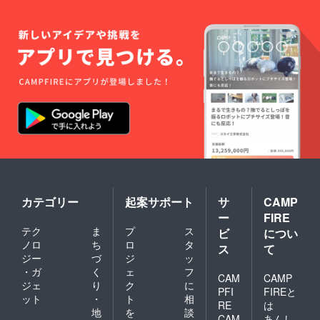
ムな和
太鼓に
疑問を
持ち、
個々の
色がみ
える演
奏を芯
に置き
活動
中。活
動内容
として
は、町
の祭り
や結婚
式など
の催事
カテゴリー
起案サポート
サ
CAMP
での演
ー
FIRE
奏な
テク
ま
プ
ス
ど。 そ
ビ
につい
の他、
ノロ
ち
ロ
タ
ス
て
表現の
ジー
づ
ジ
ッ
場とし
・ガ
く
ェ
フ
て表現
CAM
CAMP
ジェ
り
ク
に
集団“山
PFI
FIREと
ット
・
ト
相
力
RE
は
sanka”
地
を
談
CAM
あんし