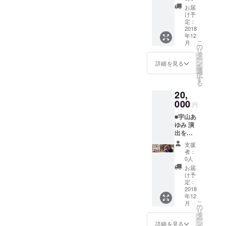
いま
０分）
の旅を
ルオイ
など場
みいた
オール
お届
す！ T
メッ
楽しん
ルは高
所に全
だけま
け予
ジャン
シャツ
セージ
で頂き
品質の
定：
く捕ら
す。 〜
ルダン
だけで
で日程
2018
たく、
ものを
われな
追伸〜
スコン
年12
はな
調整い
心より
使って
いパ
世界中
テスト
こ
月
く、
たいま
ちょっ
いま
の
フォー
で古く
NEXT
リ
KIIMAN
す。
とした
す。 厳
タ
マンス
から特
REAM2
ー
さんの
ーーー
悪戯
選され
ン
に加え
定の樹
詳細を見る
1 にて
を
個性的
ーーー
（いた
た品
選
イベン
木や植
振付作
択
でかわ
ーー 柴
ずら）
種、こ
す
トの企
物の芳
品がク
る
いいア
田菜々
目的の
だわり
画、イ
香エッ
リエイ
20,
クセサ
子： 株
「悪セ
ぬいた
ベント
センス
ティブ
リーも
式会社
000
サ
自然農
やお店
は病の
賞を受
円
購入可
ビース
リー」
法、全
の出店
治療の
賞。ダ
■宇山あ
能です
タイ
で鑑賞
蒸留プ
での
為に使
ンス
ゆみ 演
♬
ル 広
者様の
ロセス
スー
われて
レッス
出をつ
ーーー
報 主婦
お身体
の管
パーヘ
いまし
ン講
けます
ーーー
に特化
と遊ば
理、厳
ル
た。日
師、CM
支援
ダンス
ーー
した人
せて頂
格な品
パー、
本にも
者：
やドラ
に問わ
KIIMAN
材サー
きま
質検査
0人
ディッ
ゆず
マ、
ず(動
インス
ビス業
す。 HP
を行っ
シュ
湯、菖
お届
ミュー
画・写
タグラ
株式会
/
ていま
け予
ウォッ
蒲湯
ジカル
真・結
ム：
社ビー
定：
http://kii
す。
シャー
薬草風
の振付
婚式・
2018
https://
スタイ
man27.
ーーー
として
呂等あ
アシス
年12
舞台・
www.in
ルに新
tumblr.
ーーー
の活動
ります
タント
こ
月
ダンス
stagra
卒入社
の
com/
ー 阪口
などを
ね。 ま
多数。
リ
等)企画
m.com/
時
タ
Instagr
ひろみ
行う
た、お
また整
ー
演出、
kiiman/
（2013
ン
am /
サロン
詳細を見る
ーーー
香は古
体師と