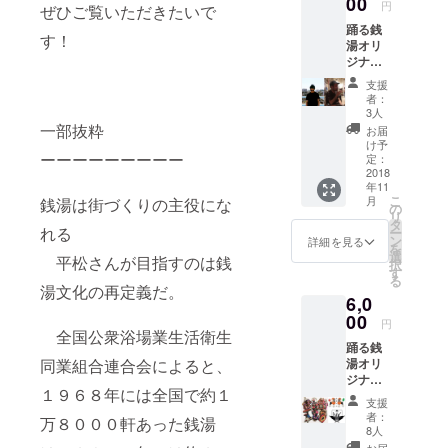
00
円
ぜひご覧いただきたいで
う。
すし オ
踊る銭
フィ
どうしても
す！
湯オリ
シャル
ダンサーを
ジナル
な売春
諦めきれ
サウン
人 ダレ
支援
ドト
ノガレ
ず、
者：
ラック
逃れら
3人
2015年より
ダーク
れてな
一部抜粋
お届
ナイ
同社で週３
い、ア
け予
ーーーーーーーーー
ト・
ケミ 渡
定：
日勤務へ働
ファン
2018
辺直美
き方を変
年11
タジー
アジア
こ
月
銭湯は街づくりの主役にな
ナイト
最大
え、週３日
の
リ
共に ２
級、は
タ
広報、週４
れる
ー
名の
みだし
ン
詳細を見る
を
日ダンサー
アー
ひめ ア
選
平松さんが目指すのは銭
択
ティス
ジアの
す
の【踊る広
る
トが楽
マ豚ナ
湯文化の再定義だ。
報】として
6,0
曲提
ーーー
供。 音
ダンスと仕
00
ー ダン
円
だけで
全国公衆浴場業生活衛生
サーの
事の両立を
踊る銭
も世界
根本紳
目指す。
同業組合連合会によると、
湯オリ
観に浸
平が独
ジナルT
れ
特な言
自分が救わ
１９６８年には全国で約１
シャツ
る？！
葉の遊
支援
れたように
【S・
当日の
びで 直
者：
万８０００軒あった銭湯
M・L】
これもダン
音響の
感的に
8人
よりお
響きを
あなた