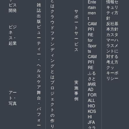
と
情報セ
Ente
ビス
雑
は
キュリ
rtain
開発
誌
ク
サ
ティ方
men
出
ラ
ポ
針
t
版
ウ
ー
反社基
CAM
ビジ
ビ
ド
ト
本方針
PFI
ネ
ュ
フ
サ
カスタ
RE
ス・
ー
ァ
ー
マーハ
for
起業
テ
ン
ビ
ラスメ
Spor
ィ
デ
ス
ントに
ts
ー
ィ
対する
CAM
・
ン
考え方
PFI
ヘ
グ
クッ
RE
ル
と
キーポ
ふる
ス
は
リシー
さと
ケ
プ
実
納税
ア
ロ
施
AD
アー
舞
ジ
事
FOR
ト・
台
ェ
例
ALL
写真
・
ク
HIO
パ
ト
KOS
フ
の
HI
ォ
作
JFA
ー
り
クラ