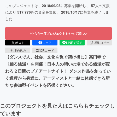
このプロジェクトは、
2018/09/08
に募集を開始し、
57
人の支援
により
517,776
円の資金を集め、
2018/10/17
に募集を終了しま
した
もう一度プロジェクトをやってほしい
ポスト
シェア
LINEで送る
URLコピー
埋め込み
QRコード
【ダンスで人、社会、文化を繋ぐ架け橋に】高円寺で
〈踊る銭湯〉を開催！日本人の憩いの場である銭湯が変
わる２日間のプチアートナイト！ ダンス作品を創ってい
く過程から身近に、アーティストと一緒に体感できる新
たな参加型イベントを応援ください。
このプロジェクトを見た人はこちらもチェックし
ています