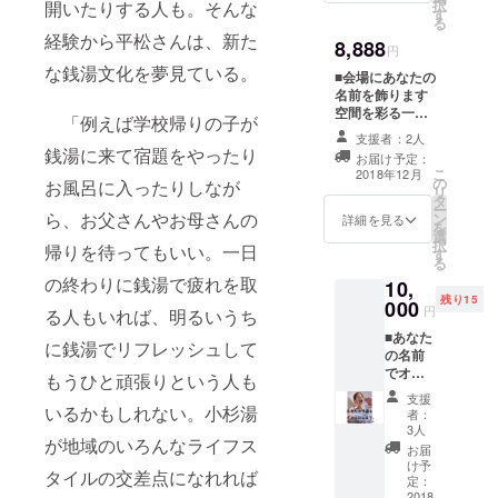
択
開いたりする人も。そんな
下、お
す！ 絶
す
即興ユ
賞。横浜ダ
る
返し品
対に損
ニット
経験から平松さんは、新た
ンスコレク
8,888
説明全
はさせ
として
円
体をコ
ませ
ション 2016
dividep
な銭湯文化を夢見ている。
■会場にあなたの
ピペい
ん！ ▽
erzero
コンペティ
名前を飾ります
ただけ
当日は
での活
空間を彩る一部
ションⅡ出
れば大
女湯に
「例えば学校帰りの子が
動を開
として あなたの
丈夫で
て展示
支援者：2人
始 2009
場。 2015年
名前が印刷され
銭湯に来て宿題をやったり
す） 踊
もして
年に自
お届け予定：
よりバスタ
た旗を飾りま
る銭湯
いま
こ
2018年12月
画自賛
の
す。 終わったら
お風呂に入ったりしなが
ロングT
ブNYを
す！ T
リ
最高傑
タ
その旗とメッ
シャツ
シャツ
ー
作の2nd
HEIDIと根本
ら、お父さんやお母さんの
ン
セージカードを
詳細を見る
【M・
だけで
を
Album
選
送ります。 8888
紳平と結
L】より
はな
択
「comp
帰りを待ってもいい。一日
す
円=ご縁が無限大
お選び
く、
成。地方や
る
iled
(by HEIDI)
いただ
KIIMAN
の終わりに銭湯で疲れを取
nothing
10,
海外でも踊
けま
さんの
ness」
残り15
000
る。また舞
円
す。
る人もいれば、明るいうち
個性的
をリ
アー
でかわ
リース
台に限らず
■あなた
に銭湯でリフレッシュして
ティス
いいア
大量に
の名前
PVや静止画
ト
クセサ
余った
でオリ
もうひと頑張りという人も
KIIMAN
など活動の
リーも
500枚の
ジナル
支援
さんと
購入可
在庫を
ダンス
幅を広げ
いるかもしれない。小杉湯
者：
刺繍
能です
ここ最
をつく
3人
る。
アー
♬
近名刺
が地域のいろんなライフス
りま
お届
ティス
ーーー
代わり
す！ こ
け予
ト石井
タイルの交差点になれれば
ーーー
として
んな方
定：
美帆さ
ーー
配布し
にオス
2018