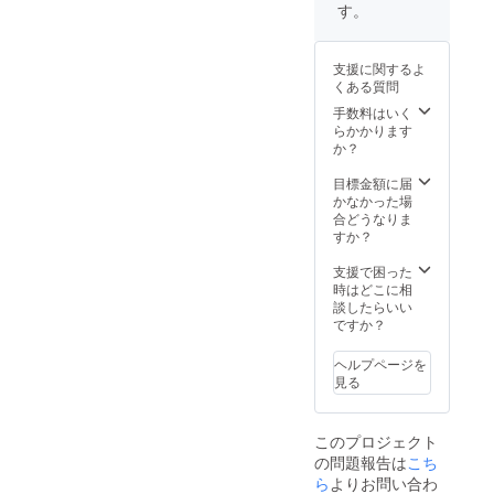
潟・佐
タント
円寺の
す。
ム：
ウド
を使っ
渡ヶ島
多数。
老舗ラ
https://
ページ
た体と
で3年間
また整
イブハ
www.in
https://
心のカ
メン
体師と
ウス
stagra
m.soun
ウンセ
支援に関するよ
バー養
しての
U.F.O.
m.com/
dcloud.
リング
くある質問
成所へ
キャリ
CLUB
mihoish
com/in-
をして
入所。
アを持
手数料はいく
にて
ii.japan/
naga25
いま
しかし
ち、"心
らかかります
【コン
1989
8
す。
オー
と身体
か？
テンポ
年、福
ーーー
ーーー
バー
を楽し
ラリー
岡生ま
ーーー
ーーー
ワーク
くほぐ
目標金額に届
ダンス
れ。
ーーー
ー
にて手
し繋ぐ
かなかった場
専門店
「動く
ー
首を故
人"とし
合どうなりま
の
作家」
障し、
て活動
すか？
ショー
'色褪せ
手術す
中。
パブ
ない写
るも完
ーーー
支援で困った
U.F.O
真'とし
治に至
ーーー
時はどこに相
CLUB
て、写
らず、
ー
談したらいい
】を期
真を元
プロを
ですか？
間限定
に線で
断念。
で開店
表現す
現在は
するな
る刺繍
ヘルプページを
介護士
ど、空
作品を
見る
の仕事
間から
作り始
に就き
始まる
め、線
ながら
作品創
画を描
このプロジェクト
アマ
りに挑
き始め
の問題報告は
こち
チュア
戦中。
る。ま
で太鼓
ら
よりお問い合わ
劇場
た、'動