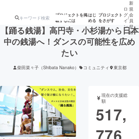
新
ロ
規
グ
会
プロジェクトを掲
はじ
プロジェクト
/
載するには
める
をさがす
イ
員
ン
登
【踊る銭湯】高円寺・小杉湯から日本
録
中の銭湯へ！ダンスの可能性を広め
たい
人気のプロ
注目のリ
注目の新着プロ
募集終了が近いプ
もうすぐ公開
ジェクト
ターン
ジェクト
ロジェクト
されます
柴田菜々子（Shibata Nanako）
コミュニティ
東京都
アート・写真
音楽
現在の支援総
テクノロジー・ガジェット
ゲーム・サ
額
517,
映像・映画
書籍・雑誌
776
ビジネス・起業
チャレンジ