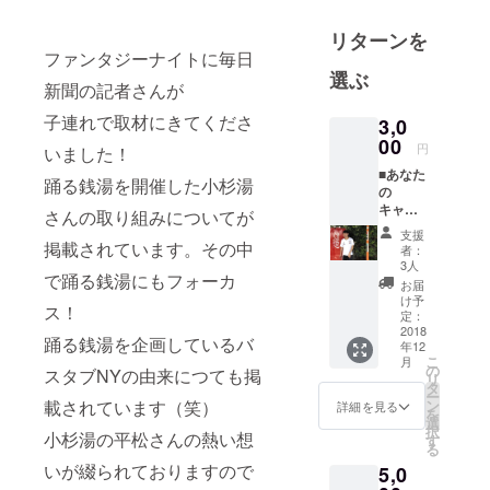
人・団体優
リターンを
勝、２度全
ファンタジーナイトに毎日
国大会出場
選ぶ
新聞の記者さんが
を経験。
2013年桜美
子連れで取材にきてくださ
3,0
林大学総合
00
円
いました！
文化学群演
■あなた
踊る銭湯を開催した小杉湯
劇学科ダン
の
キャッ
ス選考卒
さんの取り組みについてが
チコ
支援
業。
ピーつ
掲載されています。その中
者：
大学卒業
くりま
3人
で踊る銭湯にもフォーカ
す ・あ
後、2013年
お届
なたの
け予
新卒入社で
ス！
お名前
定：
・あな
2018
人材サービ
踊る銭湯を企画しているバ
年12
たの顔
ス会社ビー
こ
月
写真 ・
の
スタブNYの由来につても掲
リ
スタイルに
座右の
タ
ー
銘 教え
載されています（笑）
入社。新卒
ン
詳細を見る
を
てくだ
選
よりこれま
択
小杉湯の平松さんの熱い想
さい
す
る
での６年間
ーーー
いが綴られておりますので
5,0
ーーー
広報を担
秋元や