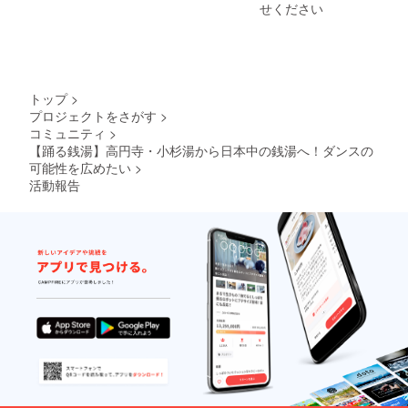
を続
は、
せください
く展示
け、介
真っ白
物'と題
護施設
なキャ
し、身
やイベ
ンパス
体での
ントな
です。
表現を
どで演
portfoli
続けて
奏活動
o
いる。
トップ
>
をして
http://in
糸・身
プロジェクトをさがす
>
いる。
stagra
体・
コミュニティ
>
ーーー
m.com/
線。 今
ーーー
【踊る銭湯】高円寺・小杉湯から日本中の銭湯へ！ダンスの
uy____
日も地
ー 諸見
可能性を広めたい
>
a
球のど
里 聖
ーーー
こかで
活動報告
（山力
ーーー
わくわ
sanka
ー
くして
） 中学
いる。
高校時
ーーー
代から
ーーー
和太鼓
ーー
を始
め、和
太鼓
チー
ム“絆打
panda”
を結
成。 マ
スゲー