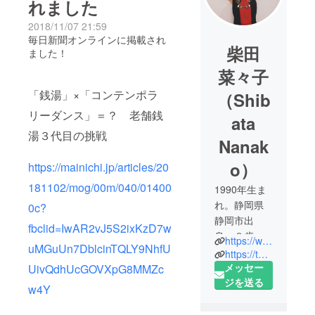
れました
2018/11/07 21:59
毎日新聞オンラインに掲載され
柴田
ました！
菜々子
「銭湯」×「コンテンポラ
（Shib
リーダンス」＝？ 老舗銭
ata
湯３代目の挑戦
Nanak
o）
https://mainichi.jp/articles/20
181102/mog/00m/040/01400
1990年生ま
れ。静岡県
0c?
静岡市出
fbclid=IwAR2vJ5S2ixKzD7w
身。８歳よ
https://www.huffingtonpost.jp/2018/07/23/dancer-office-worker_a_23487364/
uMGuUn7DblcinTQLY9NhfU
り新体操を
https://twitter.com/bstbny
始める。静
メッセー
UivQdhUcGOVXpG8MMZc
岡県強化指
ジを送る
w4Y
定選手。静
岡県大会個