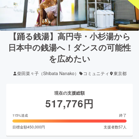
【踊る銭湯】高円寺・小杉湯から
日本中の銭湯へ！ダンスの可能性
を広めたい
柴田菜々子（Shibata Nanako）
コミュニティ
東京都
現在の支援総額
517,776
円
終了
115
%達成
目標金額
450,000
円
支援者数
57
人