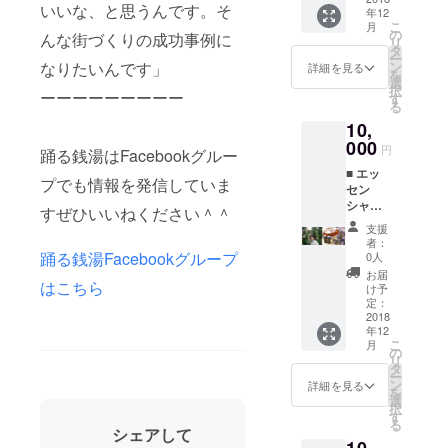
いいな、と思うんです。そ
んによ
KIIMAN
まく
年12
スメ！ -
る オリ
こ
東京在
月
る。在
宴会の
の
んな街づくりの成功事例に
ジナル
リ
住 フェ
庫はあ
無茶振
タ
コラボ
ー
ティシ
と2枚く
りに！ -
なりたいんです」
ン
詳細を見る
デザイ
を
ズムか
らい 現
一発芸
選
ン！
択
ら産ま
在は時
ーーーーーーーーー
ほし
す
（※女湯
る
れるモ
間芸術
い！ -特
にて二
チーフ
の脱構
10,
技が欲
人の作
をス
築を掲
しい！ -
000
円
踊る銭湯はFacebookグルー
品が展
ウェー
げてい
純粋に
示され
ドに描
るが、
■ エッ
応援し
プでも情報を発信していま
ます）
いた油
近頃は
セン
たい！
※ロング
彩作品
活動で
シャル
※シチュ
すぜひいいねください＾＾
Tシャツ
を発表
きてい
オイル
エー
支援
の写真
してい
ない
は高品
ション
者：
は完成
る。 人
2016年
質のも
指定可
踊る銭湯Facebookグループ
0人
図のイ
と人が
末にソ
のを
能 ※解
お届
メージ
行き交
はこちら
ロ活動
使って
説付き
け予
です。
う「空
を本格
いま
動画で
定：
多少生
港施
始動
す。 厳
2018
送りま
地感な
設」か
年12
2018年
選され
す
こ
どは異
月
らイン
6月から
た品
ーーー
の
リ
なりま
スピ
は音と
種、こ
ーーー
タ
ー
すがご
レー
ペイン
だわり
ーーー
ン
詳細を見る
を
了承い
ション
トによ
ぬいた
HEIDI
選
択
ただけ
を得た
る即興
自然農
(ハイジ)
す
る
ますと
【KIIM
的なラ
法、全
愛知県
シェアして
幸いで
AN
イブの
蒸留プ
出身 振