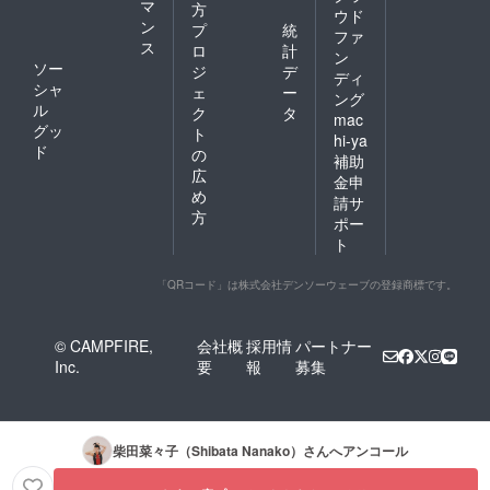
マ
方
ウド
ン
プ
統
ファ
ス
ロ
計
ン
ソー
ジ
デ
ディ
シャ
ェ
ー
ング
ル
ク
タ
mac
グッ
ト
hi-ya
ド
の
補助
広
金申
め
請サ
方
ポー
ト
「QRコード」は株式会社デンソーウェーブの登録商標です。
© CAMPFIRE,
会社概
採用情
パートナー
Inc.
要
報
募集
柴田菜々子（Shibata Nanako）
さんへアンコール