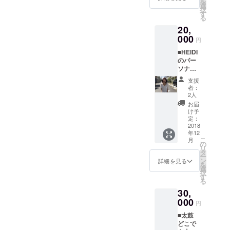
を
空間演
東京在
年度）
選
www.in
Ringed
ーーー
代エジ
しての
択
出しま
住 フェ
より広
す
stagra
リンド
ーーー
プト、
キャリ
る
す。 サ
ティシ
報業務
m.com/
主宰。
ーー ▽
イスラ
アを持
20,
プライ
ズムか
を 担
kiiman
体へ感
ダーク
エル、
ち、"心
ズがし
000
ら産ま
当。 そ
ART
謝する
ナイト
中国、
円
と身体
たい！
れるモ
れまで
FAIR
ハン
楽曲提
ギリ
を楽し
■HEIDI
でもな
チーフ
の年間
08/07
ド、
供 石垣
シャ、
くほぐ
のパー
んでも
をス
メ
「ART
フッ
長朗 音
ローマ
し繋ぐ
ソナル
OKで
ウェー
ジャー
Santa
ト、ボ
楽家。
の空気
人"とし
ボディ
す。 お
ドに描
媒体掲
Fe
ディ
沖縄県
に漂っ
支援
て活動
ケア あ
気軽に
いた油
載数30
2008」
マッ
者：
石垣市
ていま
中。
なたの
♬ (交通
彩作品
本（月
2人
アメリ
サージ
出身。
した。
ーーー
症状に
費・材
を発表
２．５
カ・
を行う
お届
まっと
嗅覚の
ーーー
合わせ
料費等
してい
本）
け予
ニュー
又は教
う？に
力が感
ーーー
て ダン
発生す
定：
る。 人
を、上
メキシ
える。
バンド
情的、
ー
ス・ス
2018
る際に
と人が
司と二
コ州
自分の
マンと
物理的
年12
トレッ
は別途
行き交
人三脚
08/10
心地良
して 上
に働
こ
月
チ・整
料金で
の
う「空
で入社
「ART
いを見
京した
き、
リ
体(マッ
お願い
タ
港施
後４年
Singap
つける
はず
エッセ
ー
サージ)
いたい
ン
設」か
で年132
詳細を見る
ore
為のヨ
が、の
ンシャ
を
方法を
ます) 期
選
らイン
本（月
2008」
ガ教室
ちに作
ルオイ
択
なんで
間は問
す
スピ
１１
シンガ
開催。
曲に没
ルのセ
る
もご要
いませ
レー
本）に
ポール
また、
頭して
ラピー
30,
望に合
ん。
ション
アップ
10/09
体の不
いく
効果が
わせま
000
ーーー
を得た
させ
「KOB
調改
円
【踊る
あるか
す。
ー 宇山
【KIIM
る。多
E ART
善、感
銭湯】
らで
■太鼓
ーーー
あゆみ
AN
くの優
MARC
情開放
演出
す。 私
どこで
ーーー
演出振
ART
良企業
HE
に適し
家、宇
達が持