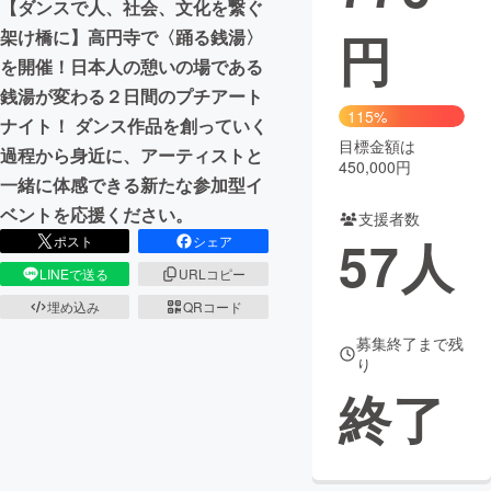
【ダンスで人、社会、文化を繋ぐ
円
架け橋に】高円寺で〈踊る銭湯〉
まちづくり・地域活性化
を開催！日本人の憩いの場である
銭湯が変わる２日間のプチアート
CAMPFIRE for Social Good
CAMPFIRE Creation
115%
ナイト！ ダンス作品を創っていく
CAMPFIREふるさと納税
machi-ya
コミュニティ
目標金額は
過程から身近に、アーティストと
450,000円
一緒に体感できる新たな参加型イ
ベントを応援ください。
支援者数
57
人
ポスト
シェア
LINEで送る
URLコピー
埋め込み
QRコード
募集終了まで残
り
終了