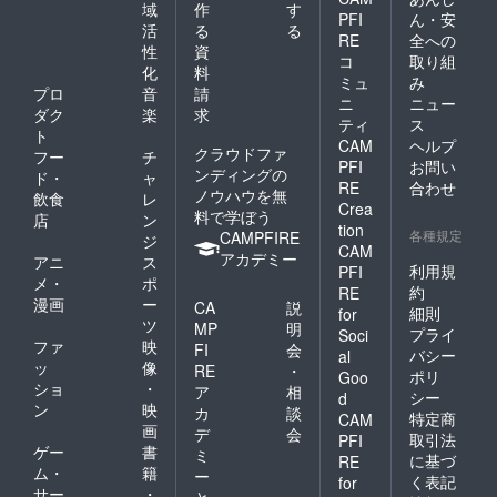
にも在
域
作
す
PFI
ん・安
籍。 普
活
る
る
段はグ
RE
全への
性
資
ラ
コ
取り組
化
料
フィッ
ミュ
み
ク制作
プロ
音
請
ニ
ニュー
を仕事
ダク
楽
求
ティ
ス
として
ト
CAM
ヘルプ
いる。
クラウドファ
フー
チ
ーーー
PFI
お問い
ンディングの
ド・
ャ
ーーー
RE
合わせ
ノウハウを無
飲食
レ
ーーー
Crea
料で学ぼう
店
ン
tion
各種規定
CAMPFIRE
ジ
CAM
アカデミー
アニ
ス
利用規
PFI
メ・
ポ
約
RE
漫画
ー
CA
説
細則
for
ツ
MP
明
プライ
Soci
ファ
映
FI
会
バシー
al
ッ
像
RE
・
ポリ
Goo
ショ
・
ア
相
シー
d
ン
映
カ
談
特定商
CAM
画
デ
会
取引法
PFI
ゲー
書
ミ
に基づ
RE
ム・
籍
ー
く表記
for
サー
・