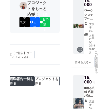
10,
プロジェク
す。 腕
ART
探究を
ロセス
000
付家、
円
のデザ
TERMI
目指し
の管
施術家
トをもっと
インは
NAL】
ワーク
た小田
理、厳
コンテ
応援！
KIIMAN
LIN
という
ショッ
裕二と
格な品
ンポラ
ポ
シ
さんが
芸術施
プへご
の共同
質検査
Eで
リーダ
デザイ
ス
ェ
設を立
招待 〜
制作
を行っ
ンス×エ
支援
送
ン 正面
ち上
追加で
ODANE
ていま
ト
ア
ンター
者：
る
のかけ
げ、自
お好き
EV(オダ
す。 リ
テイメ
0人
湯のひ
身の作
な香り
ニー)を
ターン
ント、
お届
とは 石
品の見
でMyス
毎月第2
商品
その名
け予
井美帆
せ方に
プレー
火曜に
は、 踊
定：
もコン
さんが
インス
ボトル
2018
BnA
る銭湯
テン
デザイ
年12
タレー
を作ろ
hotel
オリジ
ターテ
こ
月
【ご報告】ダー
ン 普段
ション
うWS〜
Koenji
ナルア
の
イメン
リ
着でも
クナイト終わり
を加え
東京都
の地下
ロマ
タ
トをう
ー
着れる
ながら
内にて
ました！
にて開
「ファ
ン
たうダ
詳細を見る
を
＋遊び
毎度形
開催。
始 活動
ンタ
選
ンスユ
択
心ある
を変え
日程は
のギア
ジー」
す
ニット
る
デザイ
展示活
公演後
をまた
「ダー
【バス
ン を
15,
動をし
での開
一つ上
ク」の
タブ
活動報告一覧を
プロジェクトを
テーマ
てい
催とな
000
げてい
２種類
NY】を
円
見る
見る
にして
る。 ま
りま
る ま
をプレ
結成
いま
■踊る広
た、お
す。購
た、カ
ゼン
し、振
す！ ▽
報 広報
客様に
入後に
レー
ト。 ご
付家と
当日は
相談に
心行く
日程相
屋、展
自宅で
して活
女湯に
のりま
まで快
談。
示会、
もこの
動す
支援
て展示
す（１
適な
エッセ
パン屋
香りを
る。
者：
もして
時間３
アート
ンシャ
の厨房
お楽し
5人
2016年