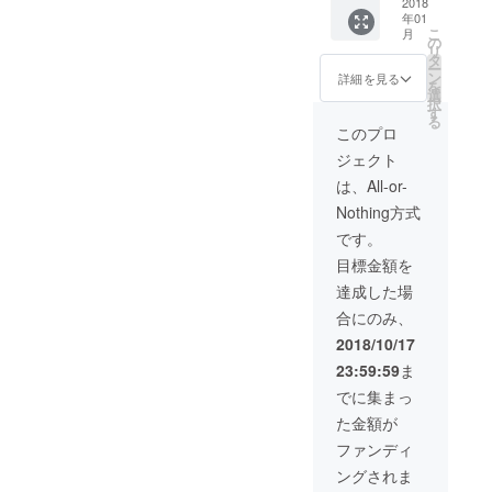
きっか
等々別
2018
して活
貫邦
楽しん
ス週4日
暮」
サージ
年01
けに始
途) 不明
動す
子・伊
で頂き
のパラ
他、
を行う
こ
月
める。
点は
る。
の
藤直
たく、
レル
ジャン
又は教
リ
その後
メール
2016年
タ
子・近
心より
キャリ
ルに捉
える。
ー
のめり
でお送
オール
ン
藤良
詳細を見る
ちょっ
アを実
われな
自分の
を
込み、
りくだ
ジャン
選
平・伊
とした
践。そ
いさま
心地良
択
町田の
さい ・
ルダン
す
藤千枝
悪戯
のライ
ざまな
いを見
る
和太鼓
時期は
スコン
作品に
このプロ
（いた
フスタ
舞台芸
つける
同好
要相談
テスト
出演。
ずら）
イルが
術に音
為のヨ
ジェクト
会"町躍
・内容
NEXT
演出家
目的の
注目さ
楽提供
ガ教室
皷"(ま
はご要
REAM2
として
は、All-or-
「悪セ
れ、
をして
開催。
ちやっ
望ござ
1 にて
2013年
サ
「日経
いる。
また、
Nothing方式
こ)に入
いまし
振付作
より独
リー」
MJ」
※こちら
体の不
会、高
たら相
品がク
立。代
です。
で鑑賞
「プレ
よりこ
調改
校の和
談くだ
リエイ
表作は
者様の
ジデ ン
れまで
善、感
目標金額を
太鼓部
さい
ティブ
「ハ
お身体
トファ
の作品
情開放
でも続
賞を受
ロー
達成した場
と遊ば
ミ
を聴け
に適し
ける。
賞。ダ
グッバ
せて頂
リー」
ます！
ている
合にのみ、
高校卒
ンス
イ」
きま
等、大
（テイ
無農
業後、
レッス
「MOR
2018/10/17
す。
手メ
ストが
薬、遺
プロ和
ン講
O」「エ
ーーー
ディア
違うの
伝子組
23:59:59
ま
太鼓集
師、CM
デン」
ーーー
で取り
で複数
み換え
団"鼓
やドラ
等。
でに集まっ
ーー 石
上げら
曲聴い
無しの
童"(こ
マ、
2017年
井美帆
れる。
てみて
高品質
た金額が
どう)へ
ミュー
より劇
(Miho
ーーー
くださ
のエッ
の入団
ジカル
場から
ファンディ
Ishii) イ
ーーー
い♬）
セン
を目指
の振付
飛び出
ンスタ
ーー
サウン
シャル
ングされま
し、新
アシス
し、高
グラ
ドクラ
オイル