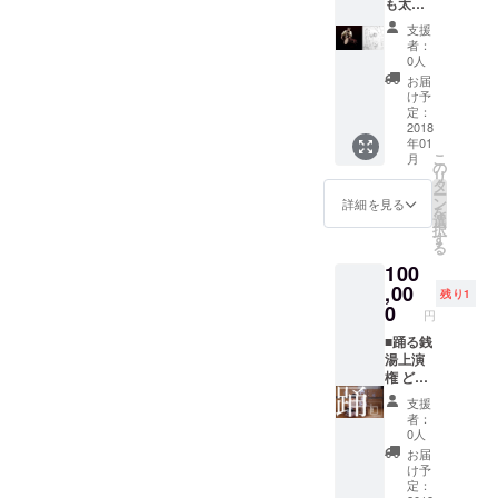
も太鼓
HEIDI
付家。
TERMI
が目標
2010」
ている
山あゆ
つ五感
を叩き
(ハイジ)
1990年
NAL】
とする
神戸
無農
支援
み作品
のう
にいき
愛知県
生。ク
という
テレビ
者：
ポート
薬、遺
では 多
ち、嗅
ます(交
出身 振
ラシッ
0人
芸術施
東京
ピアホ
伝子組
数音楽
覚だけ
通費・
付家、
クバレ
設を立
《カン
お届
テル
み換え
提供・
が、脳
レンタ
施術家
エを幼
け予
ち上
ブ リア
11/10
無しの
生演奏
の感情
ル代別
コンテ
定：
少より
げ、自
宮殿》
「CHIC
高品質
を手掛
を司る
途) ・時
2018
ンポラ
蟹江あ
身の作
に創設
ART
のエッ
ける。
部位に
年01
期相談
リーダ
ずさ、
品の見
者の代
FAIR20
セン
また、
深く繋
こ
月
▽演奏
ンス×エ
の
19歳よ
せ方に
表取締
11」 フ
シャル
第七回
がって
リ
者紹介
ンター
タ
り橋浦
インス
役会
ラン
オイル
したま
いるの
ー
ーーー
テイメ
ン
勇の両
詳細を見る
タレー
長 三
ス・パ
を使っ
ち演劇
です。
を
ーーー
ント、
選
師に師
ション
原邦彦
リ
た体と
祭2017
ーーー
択
ーー 高
その名
す
事。コ
を加え
氏の出
13/04
心のカ
年 企画
ーーー
る
倉龍和
もコン
ンテン
ながら
演を果
「DDE
ウンセ
室磁場
阪口ひ
100
活動歴
テン
ポラ
毎度形
たす
SSIN
リング
「舞台×
ろみ サ
小学校5
,00
ターテ
リーダ
を変え
（2015
残り1
13」in
をして
ドキュ
ロン
年生の
イメン
0
ンスを
展示活
年12月4
Atelier
いま
円
メンタ
Ringed
時、な
トをう
桜美林
動をし
日放
Richeli
す。
リー 浪
リンド
んとな
■踊る銭
たうダ
大学
てい
送）。
eu フ
ーーー
曲師玉
主宰。
く興味
湯上演
ンスユ
（2013
る。 ま
また、
ラン
ーーー
川太福
体へ感
があり
権 どこ
ニット
年卒）
た、お
仕事と
ス・パ
ー
譚」 植
謝する
町二小
でも踊
【バス
にて木
客様に
ダンス
リ
支援
田崇幸
ハン
の和太
る銭湯
タブ
佐貫邦
心行く
の両立
者：
ーーー
演出・
ド、
鼓クラ
やりま
NY】を
子に師
0人
まで快
を目指
ーーー
出演の
フッ
ブに
す(人数
結成
事。こ
適な
し、仕
お届
ーー
ソロダ
ト、ボ
入った
分の交
し、振
れまで
け予
アート
事週3日
ンス
ディ
ことを
通費
付家と
定：
に木佐
の旅を
VSダン
「薄
マッ