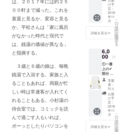
お届
は、２０１７年には約２５
サーの生き
選びい
お楽し
の写真
け予
る選択肢の
ただけ
みくだ
定：
００軒まで減った。これを
の雰囲
ます。
2018
さい
ひとつに
気から
年11
アー
衰退と見るか、変容と見る
ーーー
キャッ
なっていく
こ
月
ティス
ーーー
の
チコ
リ
か。平松さんは「家に風呂
といいなと
ト
ー ▽
タ
ピーを
ー
KIIMAN
ファン
ン
作りま
詳細を見る
思いつつ
がなかった時代と現代で
を
さんが
タジー
選
す。
日々邁進。
択
オリジ
ナイト
す
「なん
は、銭湯の価値が異なる」
る
ナルデ
楽曲提
か・・
6,0
ザイン
供アー
わか
と指摘する。
ーーー
をして
00
ティス
る！」
円
在学中より
くれま
ト
「・・
①一番
す
３歳と６歳の娘は、毎晩
NEEVO
岡本優主宰
特徴捉
上の✔︎
→https:
(from
えて
の
部分 踊
銭湯で入浴する。家族と入
//www.i
dividep
る・・
る銭湯
TABATHA（ﾀ
nstagra
erzero)
！」と
支援
ることもあれば、両親が忙
ロングT
m.com/
10代の
つい、
者：
ﾊﾞｻ）に所
シャツ
kiiman/
頃より
31人
うなっ
しい時は常連客が入れてく
属。2016年
（デザ
普段着
数々の
てしま
お届
インby
でも着
からソロ活
バンド
け予
う絶妙
れることもある。小杉湯の
KIIMAN
れる＋
定：
活動を
な
動開始、２
＆ 石井
2018
遊び心
行いな
待合室では、コミックを読
キャッ
年11
作品目<エー
美帆）
あるデ
がらも
チコ
こ
月
②お返
んで過ごす人もいれば、
ザイン
の
長つづ
ル>、
ピーを
リ
し品説
をテー
タ
きせ
お楽し
NEXTREAM
ー
ボーッとしたりパソコンを
明部分
マにし
ン
ず、
詳細を見る
みに♬
を
（以
21奨励賞受
ていま
選
2006年