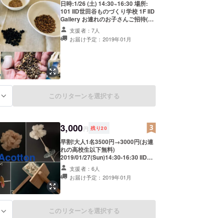
日時:1/26 (土) 14:30~16:30 場所:
減らし、宝にする。
101 IID世田谷ものづくり学校 1F IID
ノに置き換える。
Gallery お連れのお子さんご招待(高
校生以下) 大人: 当日3500→早割
支援者：7人
3000円 当日の内容: ○前半:昔ながら
、動物、すべてに優しく。
お届け予定：2019年01月
の里山の暮らしと、循環のお話 雑穀
スイーツとおいしいお茶を頂きなが
らほっこりと。目から鱗!ステキな
ーガニック、フェアトレード、エコ、残布（製品に
おじいちゃん、おばあちゃんの知恵
、工場で廃棄される余り布）
の宝のおすそ分け。 ○後半:ワーク
ショップ いのちのうまみぎっしり日
本のスーパーフード！雑穀・古代米
賛企業のサポートを随時、募集しています！
このリターンを選択する
る
で「my雑穀 ミックス」を作ろう! 持
ち物:持ち帰りの雑穀類を入れる袋と
お茶用コップ 旨味と栄養のつまった
在来種の雑穀が、日本もまだほんの
3,000
少しずつ、各地に 残ってます。数少
円
残り
20
ない生産者さんたちが守って、種を
早割!大人1名3500円→3000円(お連
つないでくれている愛 情たっぷりの
れの高校生以下無料)
雑穀たちをご紹介。 現代ではあまり
2019/01/27(Sun)14:30-16:30 IID世
身近ではないため、気になっていて
田谷ものりづくり学校 1F IID
も使い方がわからない人 も多いので
支援者：6人
Garally ◎前半:ギャラリートーク
は?それぞれの旨味と使いかたをご
お届け予定：2019年01月
WA!(わっ!)と声がでる、楽しくて驚
紹介しながら、ご自身のオリ ジナル
きいっぱいのコットンの栽培を、実
を。スイーツ、雑穀バーグ、お米に
際の私たちのコットン の種まきから
混ぜたり、おかゆにしたり。雑穀 の
収穫までの写真を織り交ぜながらお
魅力、お伝えします！ 各自100gお
このリターンを選択する
る
話しします。衣類やタオル、バック
持ち帰り出来ます。さらにお土産!在