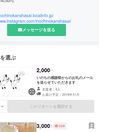
24(Sun),
,
inochinokanshasai.localinfo.jp/
pecial gift events,,,
/www.instagram.com/inochinokanshasai/
田谷ものづくり学校で、毎月コツコツ開催！
メッセージを送る
食を、
切り口から探ってみる。
みる。
を選ぶ
分だけ、答えがある。
2,000
円
いのちの感謝祭からのお礼のメール
テーマは"種！"
を送らせていただきます
いう、まさに”いのち”から、
支援者：4人
トに生まれる野菜やお米、穀物、コットン。
お届け予定：2019年01月
れて、食べて、聴いて、作って。
このリターンを選択する
る
豊かさを再発見！
ゴミを作ること
3,000
円
残り
20
↓