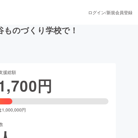
ログイン
/
新規会員登録
谷ものづくり学校で！
うすぐ公開されます
支援総額
プロダクト
1,700
円
ファッション
スポーツ
,000,000円
数
ア
ソーシャルグッド
人