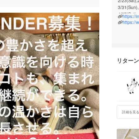
2/23(Sat),
3/31(Sun),
4/27(Sat),,
https://
7/20(Sat) S
https:/
IID 世
暮らしや
いろんな
体験して
リターン
参加者の
第１回目の
”種”って
ダイレク
見て、触
詳細を見
いのちの
×新たに