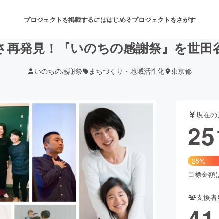
プロジェクトを掲載するには
はじめる
プロジェクトをさがす
さ再発見！『いのちの感謝祭』を世田
いのちの感謝祭
まちづくり・地域活性化
東京都
注目のリターン
注目の新着プロジェクト
募集終了が近いプロジェクト
も
現在の
音楽
舞台・パフォーマンス
25
ゲーム・サービス開発
フード・飲食店
25%
書籍・雑誌出版
アニメ・漫画
目標金額は1
支援者
チャレンジ
ビューティー・ヘルスケ
41