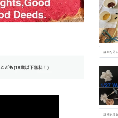
◎破棄を
◎善きモ
地球、人
本物のオ
もなれず
個人、協
詳細を見
詳細を見