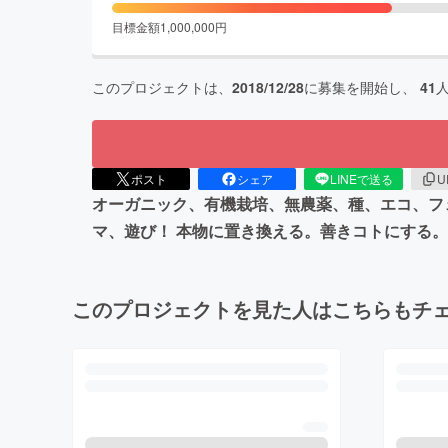
目標金額
1,000,000
円
このプロジェクトは、
2018/12/28
に募集を開始し、
41
ポスト
シェア
LINEで送る
U
オーガニック、有機栽培、無農薬、種、エコ、フ
マ、遊び！ 本物に置き換える。善きコトにする。
このプロジェクトを見た人はこちらもチ