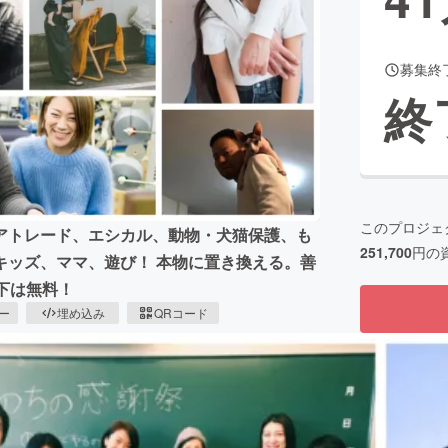
募集終
CAMPFIRE for Social Good
CAMPFIRE Creation
終
CAMPFIREふるさと納税
machi-ya
コミュニティ
このプロジェ
アトレード、エシカル、動物・犬猫保護、も
251,700
円の
キッズ、ママ、遊び！ 本物に置き換える。善
下は無料！
ピー
埋め込み
QRコード