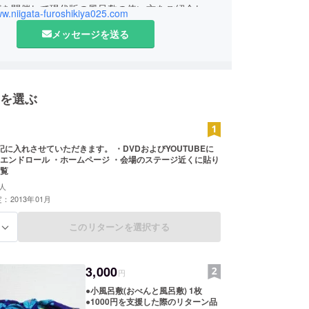
どを開催して現代版の風呂敷の使い方をご紹介して
ww.niigata-furoshikiya025.com
。よろしくお願いします。
メッセージを送る
を選ぶ
記に入れさせていただきます。 ・DVDおよびYOUTUBEに
エンドロール ・ホームページ ・会場のステージ近くに貼り
覧
人
：2013年01月
このリターンを選択する
る
3,000
円
●小風呂敷(おべんと風呂敷) 1枚
●1000円を支援した際のリターン品