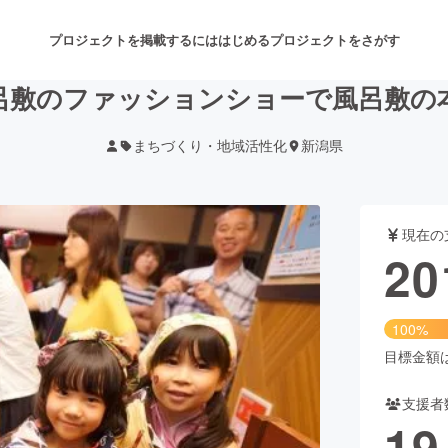
プロジェクトを掲載するには
はじめる
プロジェクトをさがす
呂敷のファッションショーで風呂敷の
まちづくり・地域活性化
新潟県
注目のリターン
注目の新着プロジェクト
募集終了が近いプロジェクト
も
現在の
音楽
舞台・パフォーマンス
20
ゲーム・サービス開発
フード・飲食店
100%
書籍・雑誌出版
アニメ・漫画
目標金額は2
支援者
チャレンジ
ビューティー・ヘルスケ
19