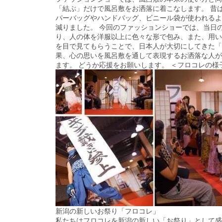
「結ぶ」だけで風呂敷をお洒落に着こなします。 昔
パーバッグやハンドバッグ、ビニール袋が使われるよ
減りました。 今回のファッションショーでは、当日の
り、人の体を洋服以上に色々な形で包み、また、用い
を目で見てもらうことで、日本人が大切にしてきた「
果、心の思いを風呂敷を通して表現するお洒落な人が
ます。 どうか応援をお願いします。 ＜フロコレの様
新潟の新しいお祭り「フロコレ」
私たちはフロコレを新潟の新しい「お祭り」として盛