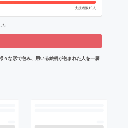
支援者数
19
人
した
様々な形で包み、用いる絵柄が包まれた人を一層