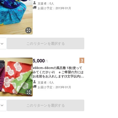
支援者：0人
お届け予定：2013年01月
このリターンを選択する
る
5,000
円
●68cm×68cmの風呂敷 1枚(使って
みてください♪) ※ ご希望の方には
お名前をお入れします(3文字以内)
●1000円を支援した際のリターン品
支援者：0人
お届け予定：2013年01月
このリターンを選択する
る