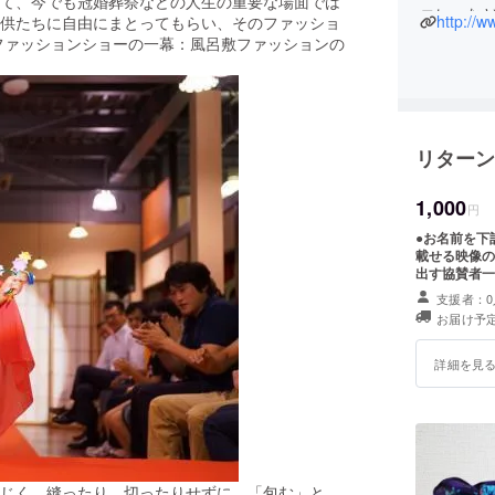
て、今でも冠婚葬祭などの人生の重要な場面では
コレ」な
http://w
供たちに自由にまとってもらい、そのファッショ
おります
ファッションショーの一幕：風呂敷ファッションの
リターン
1,000
円
●お名前を下
載せる映像の
出す協賛者一
支援者：0
お届け予定
詳細を見
じく、縫ったり、切ったりせずに、「包む」と