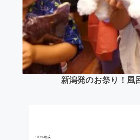
新潟発のお祭り！風
100
%達成