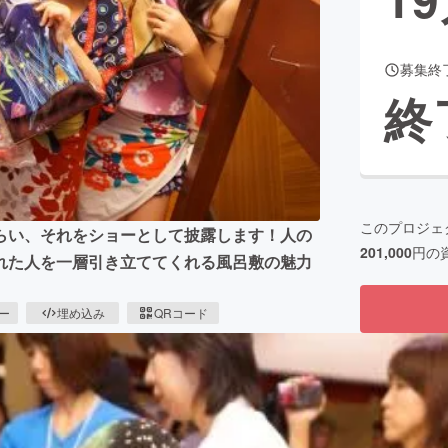
募集終
CAMPFIRE for Social Good
CAMPFIRE Creation
終
CAMPFIREふるさと納税
machi-ya
コミュニティ
このプロジェ
らい、それをショーとして披露します！人の
201,000
円の
れた人を一層引き立ててくれる風呂敷の魅力
ピー
埋め込み
QRコード