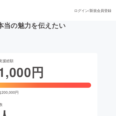
ログイン
/
新規会員登録
本当の魅力を伝えたい
うすぐ公開されます
支援総額
プロダクト
1,000
円
ファッション
スポーツ
00,000円
数
ア
ソーシャルグッド
人