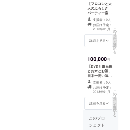
ているシーンが新潟のTV番
酒(4合瓶) 3本
ら開催
新潟の宿泊
【フロコレと大
●1000円を支援
(2時間)
組で 3回放送され話題と
(2014年7月27
人のふろしき
した際のリター
●フロコ
日) 1名様 ●フロ
パーティー宿泊
ン品
なった 新潟と風呂敷を愛す
レの
コレのDVD 1枚
付きセット2名様
支援者：0人
DVD 1
●オリジナル新潟
分】 ●フロコレ
る大阪のおっさん
お届け予定：
枚 ●オ
風呂敷 1枚 ※
のVIP席ご招待 2
こ
2013年01月
リジナ
の
「ピンクの枝
名様 ●当日夜に
リ
ル新潟
タ
豆」か「ブルー
開催される大人
ー
風呂敷1
ン
の南蛮海老」の
のふろしきパー
詳細を見る
を
枚 ※
選
どちらか１つを
ティーご招待 2
択
「ピン
す
お選び下さい
名様 ※ 大人の
る
クの枝
※ ご希望の方に
ふろしきパー
100,000
豆」か
はお名前をお入
ティーは「風呂
円
「ブ
れします(3文字
敷が好き」とい
【DVDと風呂敷
ルーの
以内) ●1000円を
う共通点を持つ
とお米とお酒、
南蛮海
支援した際のリ
方たちが世代を
日本一高い味噌
老」の
ターン品
超えて集まり、
および野菜の詰
どちら
その魅力につい
支援者：0人
合せセット】(会
か１つ
て語ったり、懇
お届け予定：
場にいらっしゃ
をお選
こ
親を深めるパー
2013年01月
の
れない人向け) ●
び下さ
リ
ティーです(飲食
タ
フロコレのDVD
い ※
ー
あり) ※ ANA
ン
1枚 ●風呂敷で包
詳細を見る
ご希望
を
クラウンプラザ
選
んだ美味しいお
の方に
択
ホテル新潟で当
す
米 10キロ ※ ご
はお名
る
日17時半から開
希望の方には風
このプロ
前をお
催(2時間) ●ANA
呂敷にお名前を
入れし
クラウンプラザ
ジェクト
お入れします(3
ます(3
ホテル新潟の宿