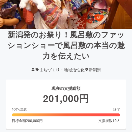
新潟発のお祭り！風呂敷のファッ
ションショーで風呂敷の本当の魅
力を伝えたい
まちづくり・地域活性化
新潟県
現在の支援総額
201,000
円
終了
100
%達成
目標金額
200,000
円
支援者数
19
人