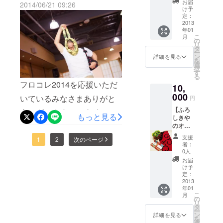
お届
2014/06/21 09:26
思います。 風呂敷は包んだ
席ご招
りました。 ただいま出演者
け予
た。
待 1名
定：
り広げたりということがあ
37名。 もう少しで締め切り
様 ●
2013
年01
オリジ
るので 一枚の布を表と裏、
となります。 4年前はじめ
こ
月
ナル新
の
リ
潟風呂
タ
色柄を染め分ける技法が両
てフロコレを開催したとき
ー
敷 1枚
ン
詳細を見る
を
面染です。 柄は、菊の柄と
※ 画
に ポスターになった、当時
選
択
像の左
す
る
梅の柄です。 風呂敷コレク
6年生だった男の子が 出演
側が
フロコレ2014を応援いただ
10,
「ピン
ターの方にも初心者さんに
してくれることも決まりま
クの枝
000
いているみなさまありがと
円
豆」、
も喜んで頂ける風呂敷だと
した。 今、彼は高校生。 4
【ふろ
右側が
うございます。 これまでに
もっと見る
しきや
思います。
「ブ
年前唐草模様のふろしきで
ご支援いただきましたみな
のオリ
ルーの
スーパーマンをした彼は 今
ジナル
南蛮海
支援
さま心より感謝いたしま
1
2
次のページ
グッズ
老」で
者：
年は「ビシッとカッコよく
セッ
す。ど
0人
す。 フロコレまであと1ヵ
ト】(会
ちらか
お届
いってみる」と 話してまし
場にい
１つを
月ちょっとになりました。
け予
らっ
お選び
定：
た。 「風呂敷でかっ
昨日よりフロコレ出演者の
しゃれ
2013
下さい
年01
こよく」 風呂敷をそんな風
ない人
※ ご
こ
方との個別打ち合わせが は
月
向け) ●
希望の
の
に思ってくれていたんだと
リ
オリジ
方には
タ
じまりどんな風呂敷でどん
ー
ナル新
お名前
ン
詳細を見る
とても嬉しくなりました。
を
潟風呂
をお入
選