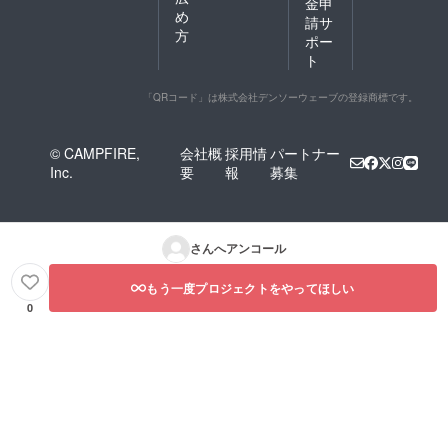
金申
め
請サ
方
ポー
ト
「QRコード」は株式会社デンソーウェーブの登録商標です。
© CAMPFIRE,
会社概
採用情
パートナー
Inc.
要
報
募集
さんへアンコール
もう一度プロジェクトをやってほしい
0