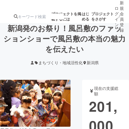
新
ロ
規
グ
会
プロジェクトを掲
はじ
プロジェクト
/
載するには
める
をさがす
イ
員
ン
登
新潟発のお祭り！風呂敷のファッ
録
ションショーで風呂敷の本当の魅力
を伝えたい
人気のプロ
注目のリ
注目の新着プロ
募集終了が近いプ
もうすぐ公開
ジェクト
ターン
ジェクト
ロジェクト
されます
まちづくり・地域活性化
新潟県
アート・写真
音楽
現在の支援総
テクノロジー・ガジェット
ゲーム・サ
額
201,
映像・映画
書籍・雑誌
000
ビジネス・起業
チャレンジ