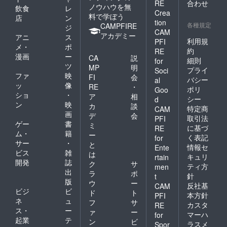
RE
合わせ
ノウハウを無
飲食
レ
Crea
料で学ぼう
店
ン
tion
各種規定
CAMPFIRE
ジ
CAM
アカデミー
アニ
ス
利用規
PFI
メ・
ポ
約
RE
漫画
ー
CA
説
細則
for
ツ
MP
明
プライ
Soci
ファ
映
FI
会
バシー
al
ッ
像
RE
・
ポリ
Goo
ショ
・
ア
相
シー
d
ン
映
カ
談
特定商
CAM
画
デ
会
取引法
PFI
ゲー
書
ミ
に基づ
RE
ム・
籍
ー
く表記
for
サー
・
と
情報セ
Ente
ビス
雑
は
キュリ
rtain
開発
誌
ク
サ
ティ方
men
出
ラ
ポ
針
t
版
ウ
ー
反社基
CAM
ビジ
ビ
ド
ト
本方針
PFI
ネ
ュ
フ
サ
カスタ
RE
ス・
ー
ァ
ー
マーハ
for
起業
テ
ン
ビ
ラスメ
Spor