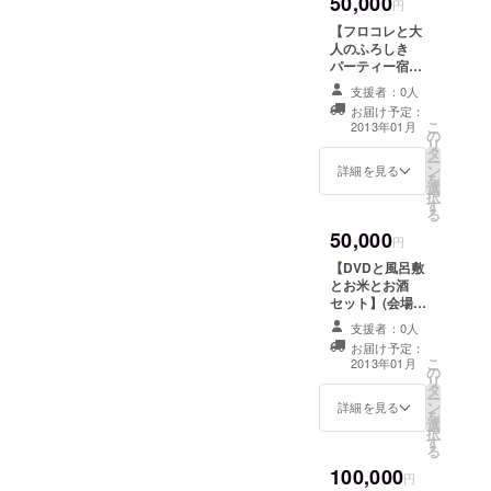
50,000
セージをご紹介させていた
選び下さい ※
円
敷が好
円を支
ご希望の方には
き」と
援した
だいたのはこの方 有岡富士
【フロコレと大
お名前をお入れ
いう共
際のリ
人のふろしき
します(3文字以
夫さん プロフィール 広島生
通点を
ターン
パーティー宿泊
内) ●新潟のお酒
持つ方
品
付きセット】 ●
まれ 大阪市在住 2011年2
セット(4合瓶) 3
支援者：0人
たちが
フロコレのVIP席
本 ●1000円を支
お届け予定：
世代を
ご招待 1名様 ●
月22日、新潟の街を歩いて
こ
援した際のリ
2013年01月
超えて
の
当日夜に開催さ
リ
ターン品
集ま
タ
いるとき 今のフロコレス
れる大人のふろ
ー
り、そ
ン
しきパーティー
詳細を見る
を
タッフ2名と偶然知り合いに
の魅力
選
ご招待 1名様
択
につい
す
※ 大人のふろし
る
その夜、おでんを一緒に食
て語っ
きパーティーは
50,000
たり、
「風呂敷が好
円
べたことがきっかけで 新潟
懇親を
き」という共通
【DVDと風呂敷
深める
と新潟の人が大好きになり
点を持つ方たち
とお米とお酒
パー
が世代を超えて
セット】(会場に
以後、フロコレには必ず参
ティー
集まり、その魅
いらっしゃれな
です(飲
力について語っ
支援者：0人
加している フロコレ2013に
い人向け) ●フロ
食あり)
たり、懇親を深
お届け予定：
コレのDVD 1枚
※
こ
めるパーティー
2013年01月
出場した際、 自分の頭を風
の
●風呂敷で包んだ
ANAク
リ
です(飲食あり)
タ
美味しいお米 10
ラウン
ー
呂敷でスイカ包みし、 持ち
※ ANAクラウ
ン
キロ ※ ご希望
詳細を見る
プラザ
を
ンプラザホテル
選
の方には風呂敷
手を片手で持ち テーマは
ホテル
択
新潟で当日17時
す
にお名前をお入
新潟で
る
半から開催(2時
「家庭でもお荷物」 と言っ
れします(3文字
当日17
間) ●ANAクラウ
100,000
以内) ●新潟のお
円
時半か
ンプラザホテル