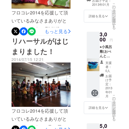
お届け予定：
せる映像のエン
こ
2013年01月
セージ、 風呂敷が結んでく
代版の風呂
の
ドロール ・ホー
リ
タ
敷の使い方
ムページ ・会場
フロコレ2014を応援して頂
れたすべてのご縁に感謝し
ー
ン
のステージ近く
詳細を見る
をご紹介し
を
いているみなさまありがと
選
に貼り出す協賛
ております。 私たちは、日
択
ておりま
す
者一覧
る
うございます！ FAAVOでの
本の伝統文化である風呂敷
す。よろし
もっと見る
3,0
ご支援のお願い締め切りま
くお願いし
を通じて 伝統文化の魅力、
00
リハーサルがはじ
円
ます。
であと3日になりました。
楽しさ、人と人とのつなが
●小風呂
まりました！
敷(おべ
ただいま達成まであと14％
り を次世代へ伝えていける
んと風
2014/07/15 12:21
です。 ここまでたくさんの
呂敷) 1
ようこれからもっともっと
支援
枚
者：
みなさまにご支援いただけ
進化していきます！ 本当に
●1000
0人
円を支
お届
たことを 本当に感謝してお
この度は応援いただきあり
援した
け予
際のリ
定：
ります。 ぜひ達成まで応援
がとうございました。 会場
ターン
2013
年01
よろしくお願いいたしま
品
にはFAAVOでご支援いただ
こ
月
の
リ
す！ 先ほど、FMPORTさま
いたみなさまのお名前を掲
タ
ー
ン
詳細を見る
からご連絡があり前日7/26
を
載させていただきました。
フロコレ2014を応援して頂
選
択
す
午前中に 子供たちがフロコ
この後、8月下旬を目標に動
いているみなさまありがと
る
5,0
レの告知のためラジオ出演
画をYoutubeにUpします。
うございます！ 7月13日