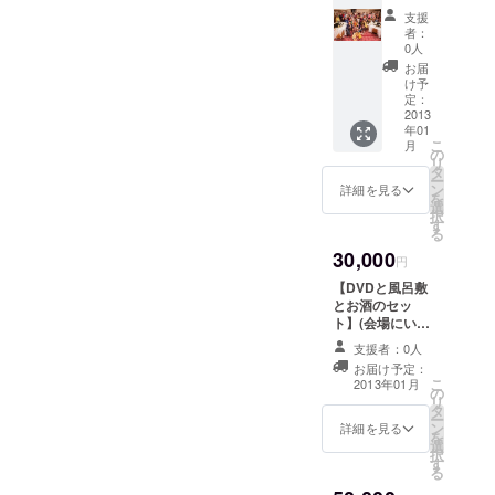
年も楽しませてください！
風呂敷
か１つ
内) ●風
にPR活動に力を入れて行き
支援
パー
をお選
応援しています！！」 （※
呂敷の
者：
ティー
び下さ
ます。 引き続き応援よろし
御祝儀
0人
長文の応援メッセージのた
ご招待
い ※
袋 1袋 ●
お届
くお願いいたします。
セッ
ご希望
お菓子
け予
めかなり省略しておりま
ト】 ●
の方に
定：
の風呂
フロコ
2013
はお名
敷ラッ
す。有岡さんありがとうご
年01
レVIP席
前をお
ピング
こ
月
ご招待
入れし
の
ざいます） と応援メッセー
1つ
リ
1名様 ●
ます(3
タ
●1000
ー
ジをいただきました！ 来週
当日夜
文字以
ン
円を支
詳細を見る
を
に開催
内) ※
選
援した
択
は、地域の新聞や雑誌など
される
新潟の
す
際のリ
る
大人の
お酒を
ターン
にフロコレの イベント情報
30,000
ふろし
包んで
品
円
きパー
お送り
が掲載されます。 また新潟
【DVDと風呂敷
ティー
します
とお酒のセッ
日報メディアシップのHPに
ご招待
(画像は
ト】(会場にい
1名様
「ピン
も 紹介されております。 出
らっしゃれない
※ 大
クの枝
支援者：0人
人向け) ●フロコ
人のふ
豆」を
お届け予定：
演者はまだまだ大募集中で
レのDVD 1枚 ●
ろしき
選択し
こ
2013年01月
の
オリジナル新潟
パー
た場合)
リ
す！ 引き続きどうぞよろし
タ
風呂敷 1枚 ※
ティー
●新潟の
ー
ン
「ピンクの枝
詳細を見る
くお願い申し上げます。 あ
(画像は
お酒(4
を
選
豆」か「ブルー
集合写
合瓶) 1
択
す
りがとうございます！ メッ
の南蛮海老」の
真)は
本
る
どちらか1つをお
「風呂
●1000