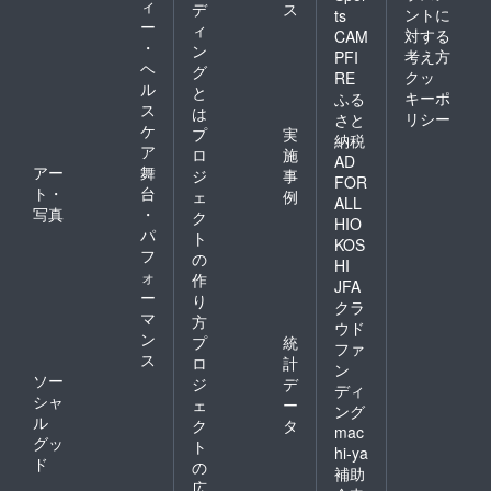
ィ
デ
ス
ントに
ts
ー
ィ
対する
CAM
・
ン
考え方
PFI
ヘ
グ
クッ
RE
ル
と
キーポ
ふる
ス
は
リシー
さと
ケ
プ
実
納税
ア
ロ
施
AD
アー
舞
ジ
事
FOR
ト・
台
ェ
例
ALL
写真
・
ク
HIO
パ
ト
KOS
フ
の
HI
ォ
作
JFA
ー
り
クラ
マ
方
ウド
ン
プ
統
ファ
ス
ロ
計
ン
ソー
ジ
デ
ディ
シャ
ェ
ー
ング
ル
ク
タ
mac
グッ
ト
hi-ya
ド
の
補助
広