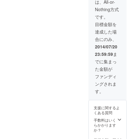
文字以内) ●新潟
は、All-or-
文字以
泊(2014年7月27
のお酒 3本(4合
内)
日) 2名様 ●フロ
Nothing方式
瓶) ●23年熟成の
●1000
コレのDVD 1枚
日本一高い味噌
です。
円を支
●オリジナル新潟
390g ●新潟の野
援した
風呂敷1枚 ※
目標金額を
菜詰合せ 段ボー
際のリ
「ピンクの枝
ル1箱分 ●1000
達成した場
ターン
豆」か「ブルー
円を支援した際
品
の南蛮海老」の
合にのみ、
のリターン品
どちらか１つを
2014/07/20
お選び下さい
※ ご希望の方に
23:59:59
ま
は風呂敷にお名
でに集まっ
前をお入れしま
す(3文字以内)
た金額が
●1000円を支援
ファンディ
した際のリター
ン品
ングされま
す。
支援に関するよ
くある質問
手数料はいく
らかかります
か？