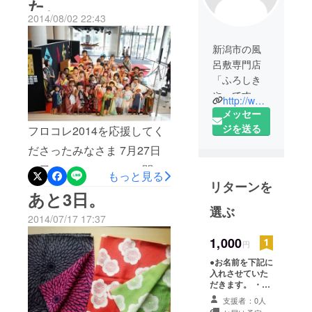
た。
2014/08/02 22:43
新潟市の風
呂敷専門店
「ふろしき
や」です。
http://www.niigata-furoshikiya025.com
風呂敷の使
メッセー
い方講座や
ジを送る
フロコレ2014を応援してく
ドレスコー
ださったみなさま 7月27日
ドが風呂敷
（日）、フロコレ2014開催
の「ふろし
もっと見る
リターンを
きパー
することができました。 50
あと3日。
ティー」、
名の出演者、200名以上の観
選ぶ
子供たちと
2014/07/17 17:37
客の皆様とフロコレを楽し
風呂敷
1,000
円
みました。 出演者、観客の
ファッショ
●お名前を下記に
ンショー
みなさん、スタッフ、
入れさせていた
「フロコ
だきます。 ・
FAAVOからのみなさまのご
レ」などを
DVDおよび
支援者：0人
支援、あたたかい応援メッ
YOUTUBEに載
開催して現