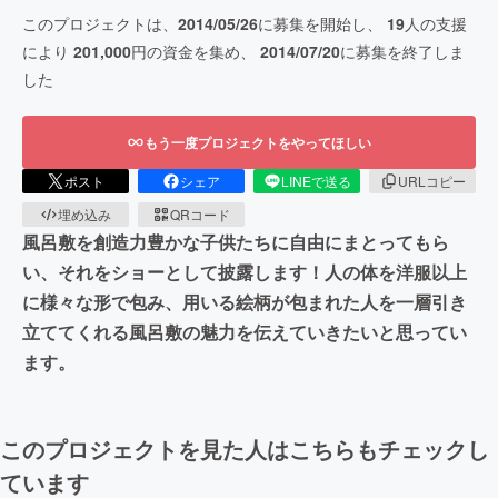
このプロジェクトは、
2014/05/26
に募集を開始し、
19
人の支援
により
201,000
円の資金を集め、
2014/07/20
に募集を終了しま
した
もう一度プロジェクトをやってほしい
ポスト
シェア
LINEで送る
URLコピー
埋め込み
QRコード
風呂敷を創造力豊かな子供たちに自由にまとってもら
い、それをショーとして披露します！人の体を洋服以上
に様々な形で包み、用いる絵柄が包まれた人を一層引き
立ててくれる風呂敷の魅力を伝えていきたいと思ってい
ます。
このプロジェクトを見た人はこちらもチェックし
ています