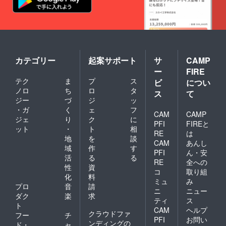
カテゴリー
起案サポート
サ
CAMP
ー
FIRE
テク
ま
プ
ス
ビ
につい
ノロ
ち
ロ
タ
ス
て
ジー
づ
ジ
ッ
・ガ
く
ェ
フ
CAM
CAMP
ジェ
り
ク
に
PFI
FIREと
ット
・
ト
相
RE
は
地
を
談
CAM
あんし
域
作
す
PFI
ん・安
活
る
る
RE
全への
性
資
コ
取り組
化
料
ミュ
み
プロ
音
請
ニ
ニュー
ダク
楽
求
ティ
ス
ト
CAM
ヘルプ
クラウドファ
フー
チ
PFI
お問い
ンディングの
ド・
ャ