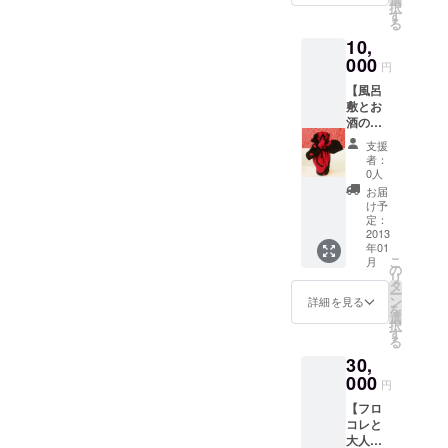
なテーマで ファッションに
択
敷 1枚
れしま
※写真はフロコレ2011 出演
す
る
取り入れるか、などをご相
※
す(3文
者は13日、20日にリハーサ
10,
「ピン
字以内)
談させて頂いております。
クの枝
000
●1000
円
ルを行います。 リハーサル
豆」か
円を支
一枚の布が使う人のちょっ
【風呂
「ブ
援した
の様子はこちらのレポート
敷とお
ルーの
際のリ
としたアイデアで 全く異な
酒の
南蛮海
ターン
でも ご紹介させて頂きたい
セッ
る用途や形で使われます。
老」の
品
支援
ト】(会
と思っております。 みなさ
どちら
者：
今年のフロコレはどんなア
場にい
か１つ
0人
まのご協力のおかげで街の
らっ
をお選
お届
イデアが飛び出すか とても
しゃれ
び下さ
け予
いろいろなところで フロコ
ない方
い(画像
定：
楽しみです。 大阪のフロコ
向け) ●
2013
は「ピ
レのポスターを掲示してい
年01
オリジ
レサポーターである有岡さ
ンクの
こ
月
ナル新
ただいています。 今月発売
枝豆」
の
リ
んから 「今年もフロコレの
潟風呂
を選ん
タ
ー
の地元誌や新聞のイベント
敷 1枚
だ場合
ン
詳細を見る
季節になりましたね・・・
を
※
のセッ
選
情報などにも フロコレ2014
択
「ピン
ト) ※
す
風呂敷ってとてもデザイン
る
クの枝
ご希望
を掲載して頂いておりま
30,
豆」か
性が高くて クリエイティブ
の方に
「ブ
す。 たくさんの方にふろし
000
はお名
円
な物なのだと 今頃気が付
ルーの
前をお
きを身に纏う子供たちの姿
【フロ
南蛮海
入れし
かされたりします・・・ 今
コレと
老」の
ます(3
を みていただけるようさら
大人の
どちら
文字以