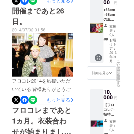
もっと見る
00
円
させていただくことが決ま
ご支援いただいた皆様のお
（日）クロスパル新潟交流
開催まであと26
●68cm
りました～ 開催まであと少
名前も一緒にエンドロール
ホールで リハーサルを開催
×68cm
日。
の風呂
し、 当日たくさんの方にご
にお入れします。 ご支援い
しました。 どんな柄の風呂
敷 1枚
支援
(使って
来場いただけるよう さらに
2014/07/02 01:58
ただいた皆様にはお返しの
者：
敷を使うか、 どんなポーズ
みてく
0人
広報活動に力を入れて行き
ださい
お品物について メッセージ
を取るかなどを 子供たちが
お届
♪) ※
け予
たいと思います。 FAAVOを
をお送りしておりますので
研究しています。 フロコレ
ご希望
定：
の方に
2013
通じてご支援いただいたみ
ご確認の上 ご返信をお願い
開催まであと2週間となりま
年01
はお名
こ
月
前をお
なさまへの お返しのお品の
の
いたします！ また来年もフ
した。 FAAVOでのご支援を
リ
入れし
タ
ー
中で、5000円ご支援いただ
ます(3
ロコレを開催いたします。
お願いするのも締め切りま
ン
詳細を見る
を
文字以
選
いた際のお返しの写真をUP
フロコレ2014を応援いただ
択
これからもどうぞよろしく
で あと5日です。 現在50％
内)
す
る
●1000
いたしました。 届いてから
いている 皆様ありがとうご
おねがいいたします。 この
くらい。 ぜひみなさまのご
10,
円を支
援した
000
のお楽しみにする予定でし
ざいます。 これまでご支援
度は応援ありがとうござい
支援をお願いいたします。
円
もっと見る
際のリ
たが、公開いたしました。
【フロ
いただいておりますみなさ
ターン
ました。
フロコレまであと
コレご
品
レーヨンちりめんの両面染
ま 心より感謝しておりま
招待
1ヵ月。衣装合わ
セッ
ふろしきです 2柄のどちら
支援
す。 本当にありがとうござ
ト】 ●
者：
フロコ
せが始まりまし
かをお選びいただきたいと
0人
います。 いよいよ7月にな
レのVIP