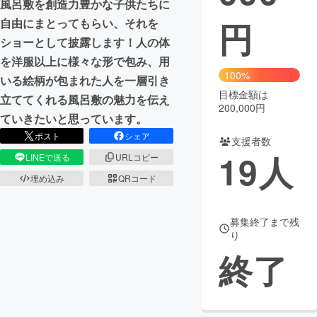
風呂敷を創造力豊かな子供たちに
円
自由にまとってもらい、それを
まちづくり・地域活性化
ショーとして披露します！人の体
を洋服以上に様々な形で包み、用
CAMPFIRE for Social Good
CAMPFIRE Creation
100%
いる絵柄が包まれた人を一層引き
CAMPFIREふるさと納税
machi-ya
コミュニティ
目標金額は
立ててくれる風呂敷の魅力を伝え
200,000円
ていきたいと思っています。
ポスト
シェア
支援者数
19
人
LINEで送る
URLコピー
埋め込み
QRコード
募集終了まで残
り
終了