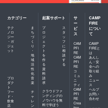
カテゴリー
起案サポート
サ
CAMP
ー
FIRE
テク
ま
プ
ス
ビ
につい
ノロ
ち
ロ
タ
ス
て
ジー
づ
ジ
ッ
・ガ
く
ェ
フ
CAM
CAMP
ジェ
り
ク
に
PFI
FIREと
ット
・
ト
相
RE
は
地
を
談
CAM
あんし
域
作
す
PFI
ん・安
活
る
る
RE
全への
性
資
コ
取り組
化
料
ミュ
み
プロ
音
請
ニ
ニュー
ダク
楽
求
ティ
ス
ト
CAM
ヘルプ
クラウドファ
フー
チ
PFI
お問い
ンディングの
ド・
ャ
RE
合わせ
ノウハウを無
飲食
レ
Crea
料で学ぼう
店
ン
tion