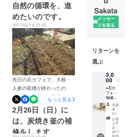
u
か・・・。今日、ある集ま
自然の循環を、進
Sakata
りがありました。手持ちの
めたいのです。
炭を、すべて 持って来て
メッセー
2017/02/14 23:42
ジを送る
欲しい。との連絡。 そし
て、1時間後 「完売しまし
た」と・・・。炭の利用者
リターンを
が、徐々にですが増えてい
そうです。循環を理解して
選ぶ
いただける方が、増えて来
3,0
られているように思いま
先日の石カフェで、大根・
00
円
す。これでは、どうして
人参の収穫が終わったの
●石カ
フェ・
も、炭を焼かなければ、な
で、次の作付けの準備で
地域通
もっと見る
貨2石
りませんぬ。 この流れを、
す。畝を少し広くします。
支援
2月26日（日）に
石カ
者：
止めては、なりませぬ。 間
フェの
土つくりです。こうしてみ
0人
イベン
は、炭焼き釜の補
お届
伐材が利用でき、山がきれ
ると、不思議な感じです。
ト参加
け予
費や購
定：
いになり炭の利用で、一部
修をします。
土が生き返ってくるようで
入費に
2017
年03
2017/02/13 10:46
使えま