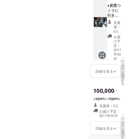
う！
●炭窯つ
くりに
行きま
す（旅
支援
費、材
者：
料費別
0人
途）
お届
炭窯作
け予
り方教
定：
えます
2017
年03
ので、
こ
月
仲間を
の
リ
集めて
タ
ー
みんな
ン
詳細を見る
を
でつく
選
択
りま
す
る
しょ
100,000
う！
円
<span></span>
支援者：0人
お届け予定：
こ
2017年03月
の
リ
タ
ー
ン
詳細を見る
を
選
択
す