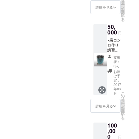
阪急神
ちらに
タ
ー
戸線御
お任せ
ン
詳細を見る
を
影駅10
くださ
選
択
時集
い。
す
る
合、15
50,
時30 分
解散。
000
円
車1台お
●炭コン
出しま
ロ作り
す 3名
講習に
を超え
行きま
る人数
支援
す（旅
分の乗
者：
費、材
れる車
0人
料費別
をご用
お届
途） 炭
意くだ
け予
コンロ
さい ※
定：
作り方
2017
昼食は
年03
教えま
各自で
こ
月
すの
ご用意
の
リ
で、仲
くださ
タ
ー
間を集
い
ン
詳細を見る
を
めて自
選
択
分で炭
す
る
コンロ
100
を作っ
てみま
,00
しょ
0
円