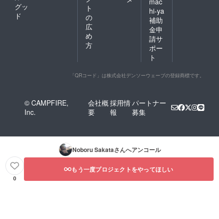
mac
グッ
ト
hi-ya
ド
の
補助
広
金申
め
請サ
方
ポー
ト
「QRコード」は株式会社デンソーウェーブの登録商標です。
© CAMPFIRE,
会社概
採用情
パートナー
Inc.
要
報
募集
Noboru Sakata
さんへアンコール
もう一度プロジェクトをやってほしい
0