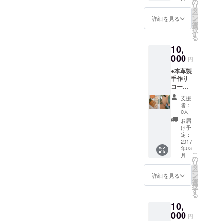
御影
権 ア
の
リ
石 石
ウトド
タ
ー
ころ
アクッ
ン
詳細を見る
を
自分で
キング
選
択
ペイン
付き ※
す
る
トして
川ヨ
10,
みま
ガ・山
しょ
000
のぼり
円
う。 ●
等、イ
●本革製
石カ
ンスト
手作り
フェ
ラク
コース
FAAVO
ターさ
ター
限定プ
んが来
支援
ネーム
ラン・
て、行
者：
お入れ
５回参
うイベ
0人
します
加権
ントは
お届
（英文
アウト
別途要
け予
字） ●
ドア
定：
参加費
破革
2017
クッキ
です。
年03
好きに
ング付
こ
月
作って
き ※
の
リ
みてく
川ヨ
タ
ー
ださ
ガ・山
ン
詳細を見る
を
い！ ●
のぼり
選
択
レザー
等、イ
す
る
クラフ
ンスト
10,
ト
ラク
ショッ
000
ターさ
円
プ・エ.