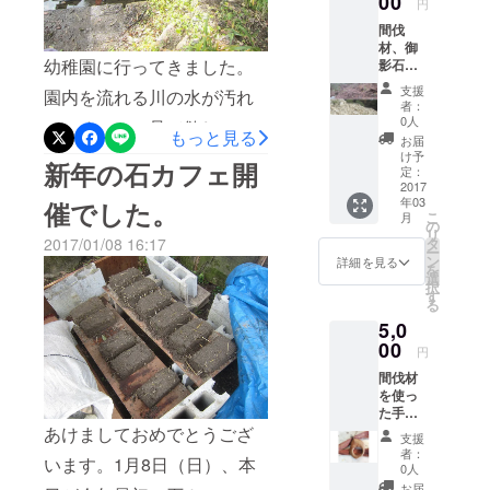
00
然農法・無農薬で育てられ
円
す。
間伐
た野菜です。みんなで、ワ
材、御
幼稚園に行ってきました。
影石の
イワイ食事づくり。食事タ
いずれ
支援
園内を流れる川の水が汚れ
イム。美味しくできまし
かを山
者：
でつか
0人
ているので、見て欲しいと
た。外での食事ですが、暖
もっと見る
み取り
お届
できま
のことです。広〜い園内
け予
かいのです。大根・人参の
新年の石カフェ開
す。 六
定：
を、子供達が走り回ってい
甲山中
2017
スープには、片栗粉でトロ
年03
催でした。
腹の間
ます。木も、草もたくさん
こ
月
ミをつけてますから、これ
伐材、
の
リ
石置き
2017/01/08 16:17
タ
あり、自然がいっぱいの環
も暖かい。大根の葉は、少
ー
場から
ン
詳細を見る
を
自身で
境です。ザリガニが棲んで
選
しお塩をふって・・・美味
択
運んで
す
る
いて、子供達はザリガニ釣
持ち帰
しい・・・。 お昼から
5,0
れるだ
りを楽しんでいるとのこ
は、思い思いに燻製づくり
け持っ
00
円
て帰っ
と。しかし、魚はいないよ
や薪つくり炭焼き窯の補修
間伐材
て下さ
を使っ
い ！
うです。 左側には、広い池
準備に、廃材を利用できる
た手作
（※軽ト
りアク
があります。そばに、子供
あけましておめでとうござ
ラ不
ように釘抜きなど・・・。
支援
セサ
可）
者：
達が水遊びできる、浅めの
います。1月8日（日）、本
帰り際に急な雪。大きなボ
リー
0人
間伐し
お届