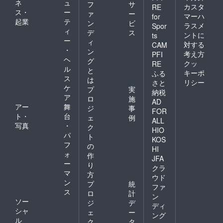
ネ
ュ
フ
サ
カスタ
RE
ス・
ー
ァ
ー
マーハ
for
起業
テ
ン
ビ
ラスメ
Spor
ィ
デ
ス
ントに
ts
ー
ィ
対する
CAM
・
ン
考え方
PFI
ヘ
グ
クッ
RE
ル
と
キーポ
ふる
ス
は
リシー
さと
ケ
プ
実
納税
ア
ロ
施
AD
アー
舞
ジ
事
FOR
ト・
台
ェ
例
ALL
写真
・
ク
HIO
パ
ト
KOS
フ
の
HI
ォ
作
JFA
ー
り
クラ
マ
方
ウド
ン
プ
統
ファ
ス
ロ
計
ン
ソー
ジ
デ
ディ
シャ
ェ
ー
ング
ル
ク
タ