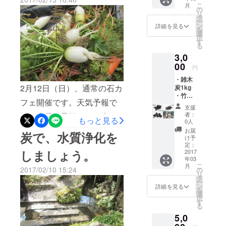
のエネルギーとして、利用
す。 白いのは、米ぬかで
こ
月
す
の
リ
できる。炭の利用範囲も、
●間伐材
す。丸いのは、山の土。腐
タ
ー
で作る
ン
詳細を見る
きっと増える。農業利用
を
葉土です。科学肥料は、使
アクセ
選
択
サリー
す
で、自然農法に近いことが
いません。できるだけ、自
る
キット
3,0
（2個入
できる。水も、きれいが、
然な状態が、嬉しいので
り）
00
円
保たれる。選挙 では あ
自分で
す。 草マルチのように、
・雑木
オリジ
りませんがあと 少しの
2月12日（日）、通常の石カ
葉っぱでマルチにします。
炭1kg
ナルア
・竹
クセサ
ご支援 よろしく お願
フェ開催です。天気予報で
そばにある栗の木から、沢
炭
リーを
支援
500g ・
作って
い します。
者：
は、大雪の予報！！、当日
山の落ち葉があるのですか
もっと見る
花炭
みよう
0人
（松
●御影
朝まで心配でしたが、起き
らこれを使わない手は、あ
お届
炭で、水質浄化を
ぼっく
石 石
け予
ると、真っ青い抜けるよう
りません。そばに自然のも
り）5
ころ
定：
しましょう。
個 ・木
2017
好きに
な空です。今日のイベント
のを使うのが、一番良いの
年03
酢液
ペイン
こ
月
500ml
トし
2017/02/10 15:24
の
は、燻製づくりですが、そ
です。自然の循環が、一番
リ
上記（4
て、オ
タ
ー
つ）よ
リジナ
の前にお昼の食事つくり。
ン
良いのです。
詳細を見る
を
り好き
ルペー
選
択
畑にできている、大根・ニ
な物を3
パー
す
る
つ選ん
ウェイ
ンジンを全て収穫です。自
5,0
でいた
トに
だけま