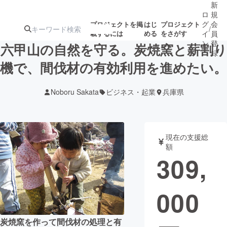
新
ロ
規
グ
会
プロジェクトを掲
はじ
プロジェクト
/
載するには
める
をさがす
イ
員
ン
登
六甲山の自然を守る。炭焼窯と薪割り
録
機で、間伐材の有効利用を進めたい。
人気のプロ
注目のリ
注目の新着プロ
募集終了が近いプ
もうすぐ公開
Noboru Sakata
ビジネス・起業
兵庫県
ジェクト
ターン
ジェクト
ロジェクト
されます
アート・写真
音楽
現在の支援総
額
309,
テクノロジー・ガジェット
ゲーム・サ
000
映像・映画
書籍・雑誌
ビジネス・起業
チャレンジ
炭焼窯を作って間伐材の処理と有