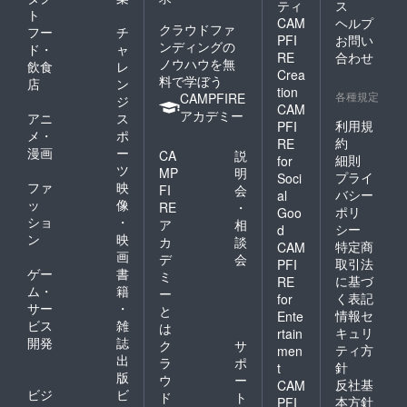
ティ
ス
ト
CAM
ヘルプ
クラウドファ
フー
チ
PFI
お問い
ンディングの
ド・
ャ
RE
合わせ
ノウハウを無
飲食
レ
Crea
料で学ぼう
店
ン
tion
各種規定
CAMPFIRE
ジ
CAM
アカデミー
アニ
ス
利用規
PFI
メ・
ポ
約
RE
漫画
ー
CA
説
細則
for
ツ
MP
明
プライ
Soci
ファ
映
FI
会
バシー
al
ッ
像
RE
・
ポリ
Goo
ショ
・
ア
相
シー
d
ン
映
カ
談
特定商
CAM
画
デ
会
取引法
PFI
ゲー
書
ミ
に基づ
RE
ム・
籍
ー
く表記
for
サー
・
と
情報セ
Ente
ビス
雑
は
キュリ
rtain
開発
誌
ク
サ
ティ方
men
出
ラ
ポ
針
t
版
ウ
ー
反社基
CAM
ビジ
ビ
ド
ト
本方針
PFI