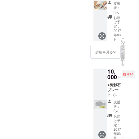
ある田んぼと畑。綺麗な水
りス
き
支援
プーン
者：
が入る田んぼには、生物が
間伐
0人
した馬
お届
いっぱいの田んぼができま
酔木か
け予
ら削り
定：
す。綺麗な水から学べる、
だし、
2017
年03
自然の循環。植物から食物
蜜蝋
こ
月
ワック
の
の循環。魚からザリガニ・
リ
ス（食
タ
ー
器用）
ン
詳細を見る
トンボなど、生物、命の循
を
で仕上
選
択
げま
環。そんな場所に作れるお
す
る
す。 ●
手伝いができると、嬉しい
10,
間伐材
残り10
で作る
000
円
ですね。
アクセ
●御影石
サリー
プレー
自分
ト（数
で削っ
量限
てみま
支援
定）
しょう
者：
御影石
●石カ
0人
プレー
フェ
お届
トの磨
FAAVO
け予
き仕上
限定プ
定：
げで
2017
ラン・3
年03
す。 ●
回参加
こ
月