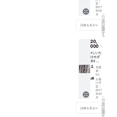
回体験
） 色は
定：
参加券
2017
3色あり
年03
アウ
ます
こ
月
トドア
が、こ
の
リ
クッキ
ちらに
タ
ー
ング付
お任せ
ン
詳細を見る
を
き
くださ
選
択
い。
す
る
20,
000
円
●しいた
けホダ
木5 本
オー
支援
ナー権
者：
3 月
0人
20 日し
お届
いたけ
け予
植菌体
定：
験・ア
2017
年03
ウトド
こ
月
アクッ
の
リ
キング
タ
ー
付き、
ン
詳細を見る
を
雨天順
選
択
延 遠
す