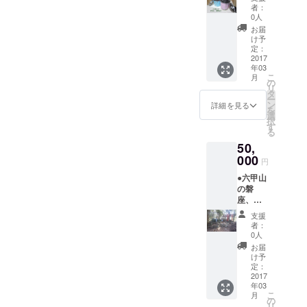
缶入り
くださ
者：
雑木炭
い。
0人
どこで
お届
も持ち
け予
歩け、
定：
室内で
2017
年03
も使
こ
月
え、炭
の
リ
火を味
タ
ー
わえま
ン
詳細を見る
を
す！ 詳
選
択
細は本
す
る
文下の
50,
お返し
につい
000
円
てをご
●六甲山
確認く
の磐
ださ
座、案
い。 炭
内しま
コンロ
支援
す 3万
（直径
者：
円コー
185mm
0人
スより
×高さ
お届
も更に
195mm
け予
ディー
） 色は
定：
プな所
2017
3色あり
年03
までご
ます
こ
月
案内。
が、こ
の
リ