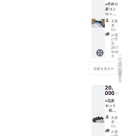
んが来
●手作り
ビシの
て、行
炭コン
教室チ
うイベ
ロ＋
ケット
ントは
ペール
1回2
別途要
支援
缶入り
時間の
参加費
者：
雑木炭
レザー
です。
0人
どこで
クラフ
お届
も持ち
ト体験
け予
歩け、
チケッ
定：
室内で
2017
トで
年03
も使
す。
こ
月
え、炭
5枚綴り
の
リ
火を味
で、有
タ
ー
わえま
効期限
ン
詳細を見る
を
す！ 詳
2017年
選
択
細は本
9月末ま
す
る
文下の
で
20,
お返し
につい
000
円
てをご
●花炭
確認く
セット
ださ
松
い。 炭
ぼっく
コンロ
支援
り10 個
（直径
者：
●石カ
185mm
0人
フェ・
×高さ
お届
炭焼3
195mm
け予