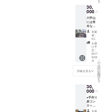
る
方で石
30,
カフェ
まで来
000
円
れない
六甲山
方は、
には有
春・
名な磐
秋の2
座が数
回×2 年
支援
多くあ
（１回
者：
り、そ
約25
0人
の中の
枚）収
お届
幾つか
穫分を
け予
をご案
郵送し
定：
内しま
2017
ます
年03
す。 阪
（100枚
こ
月
急神戸
相
の
リ
線御影
当）。
タ
ー
駅10 時
ン
詳細を見る
を
集合、
選
択
15 時30
す
る
分解
30,
散。車1
台をお
000
円
出しま
●手作り
す。 ※
炭コン
昼食は
ロ＋
各自で
ペール
ご準備
支援