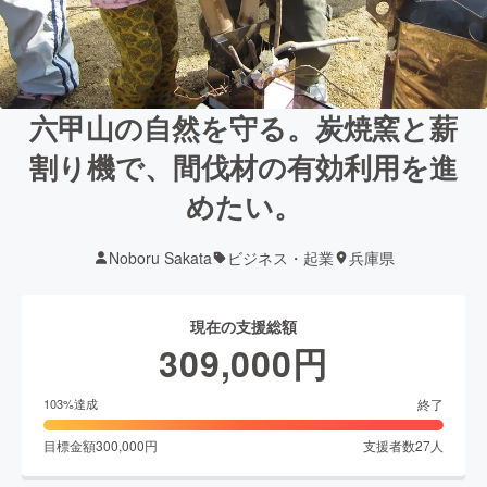
六甲山の自然を守る。炭焼窯と薪
割り機で、間伐材の有効利用を進
めたい。
Noboru Sakata
ビジネス・起業
兵庫県
現在の支援総額
309,000
円
終了
103
%達成
目標金額
300,000
円
支援者数
27
人