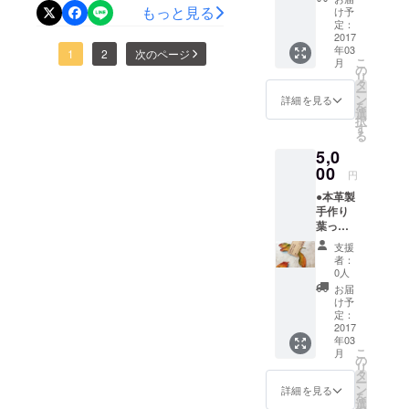
スペースを作くりたいです
日が今年最初の石カフェ開
タン雪です。子供は、大喜
た馬酔
もっと見る
け予
木を
定：
ね〜。水は、どこからか流
催日でした。残念ながら、
び！！まるで、子犬です。
削った
2017
年03
リング
れ込んでいるようです。場
雨。午前中は、小雨でした
1
2
次のページ
こ
月
のアク
の
リ
所を特定して、水の流れを
ので、年末に作った「日干
セサ
タ
ー
リーで
ン
詳細を見る
調整し、長い年月で溜まっ
しレンガ」の出来を確認。
を
す。
選
択
スト
す
たヘドロを上げて水が、綺
日差しが弱いので、乾燥に
る
ラップ
5,0
かペン
麗であるようにしなけれ
は至っていません。これか
ダント
00
円
ば、いけないようです。水
ら、乾燥と共にレンガに仕
が選べ
●本革製
ます。
の溜まり部分には、炭を入
上がっていくと思います。
手作り
葉っぱ
れて水の浄化をするのが良
雨の中ですが、まだ小雨な
のしお
支援
り イニ
いでしょう。炭には、たく
ので、古い炭焼き窯を新た
者：
シャル
0人
さんの微生物が生息し、微
な設置場所へ移動です。お
入り
お届
もしく
け予
生物が水を浄化してくれま
いてみましたが、まだまだ
は 色
定：
チョイ
2017
す。池横の浅めのスペース
ゆとりのある大きさです。
年03
ス！
こ
月
（お選
には、砂を入れ周りを石で
の
二つ並べる計画で、丁度良
リ
びいい
タ
ー
囲みましょう。砂は、小魚
い広さです。 これから、お
ただけ
ン
詳細を見る
を
ます）
選