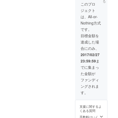
る
このプロ
ジェクト
は、All-or-
Nothing方式
です。
目標金額を
達成した場
合にのみ、
2017/02/27
23:59:59
ま
でに集まっ
た金額が
ファンディ
ングされま
す。
支援に関するよ
くある質問
手数料はいく