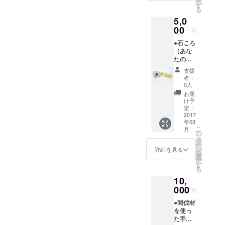
の遊び場にもなります。小
択
天気の良い日を選んで、日
●レザー
す
る
クラフ
石は、魚の隠れ家にもなり
干しレンガを作っておきま
5,0
ト
ショッ
00
ます。石積みの場所も作り
しょう。みなさんのおかげ
円
プ・
●石ころ
ましょう。魚の隠れ家だけ
で、少しずつですが目標に
エ．ビ
（あな
シの教
でなく、植物が根付きなす
近づいているようです。
たの一
室チ
文字入
ケット
支援
くなります。自然の循環を
と、言ってもまだまだ油断
り）
大阪・
者：
石ころ
谷町の
0人
取り戻しましょう〜。 綺麗
はできません。みなさまの
に好き
長屋に
お届
な漢字
な水が、周りの木々も元気
お力添え、よろしくお願い
ある教
け予
をお入
室で、
定：
にします。当然、ここで遊
いたします。
れしま
2017
クラフ
年03
す。
ト体験
ぶ子供達も、元気になりま
こ
月
（墨で
ができ
の
リ
一文字
ます
タ
す。流れる水は、所々に溜
ー
書きま
ン
詳細を見る
を
す）
まりを造り、そこには
選
択
●石
す
る
「炭」を沈めておきましょ
カフェ
10,
CF 限定
う。そうして、いつも綺麗
プラン
000
円
アウト
な水が流れているようにし
●間伐材
ドア
を使っ
クッキ
ましょう。 これは、園内に
た手作
ング付