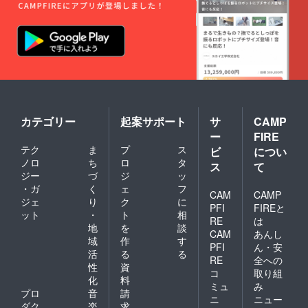
カテゴリー
起案サポート
サ
CAMP
ー
FIRE
テク
ま
プ
ス
ビ
につい
ノロ
ち
ロ
タ
ス
て
ジー
づ
ジ
ッ
・ガ
く
ェ
フ
CAM
CAMP
ジェ
り
ク
に
PFI
FIREと
ット
・
ト
相
RE
は
地
を
談
CAM
あんし
域
作
す
PFI
ん・安
活
る
る
RE
全への
性
資
コ
取り組
化
料
ミュ
み
プロ
音
請
ニ
ニュー
ダク
楽
求