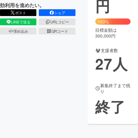
円
効利用を進めたい。
まちづくり・地域活性化
ポスト
シェア
103%
LINEで送る
URLコピー
目標金額は
CAMPFIRE for Social Good
CAMPFIRE Creation
埋め込み
QRコード
300,000円
CAMPFIREふるさと納税
machi-ya
コミュニティ
支援者数
27
人
募集終了まで残
り
終了