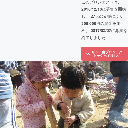
このプロジェクトは、
2016/12/13
に募集を開始
し、
27
人の支援により
309,000
円の資金を集
め、
2017/02/27
に募集を
終了しました
もう一度プロジェク
トをやってほしい