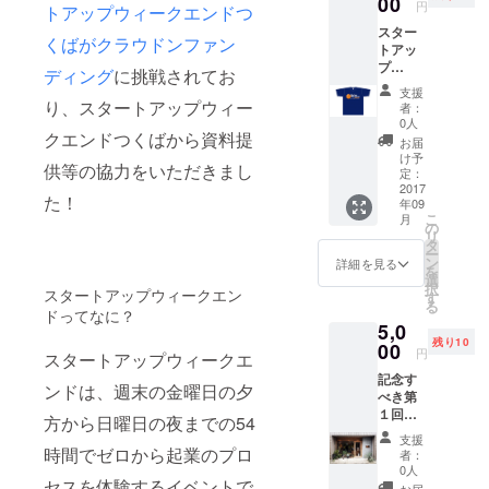
00
円
トアップウィークエンドつ
ものを
スター
飾って
くばがクラウドンファン
トアッ
見る・
プ
見せ
ディング
に挑戦されてお
ウィー
る、売
支援
クエン
買でき
り、スタートアップウィー
者：
ドのロ
る新し
0人
クエンドつくばから資料提
ゴ付きT
いコン
お届
シャ
セプト
け予
供等の協力をいただきまし
ツ、レ
カフェ
定：
ポー
2017
であ
た！
年09
ト、オ
り、第1
こ
月
リジナ
回ス
の
リ
ルス
タート
タ
ー
テッ
アップ
ン
詳細を見る
を
カー、
ウィー
選
択
スタートアップウィークエン
お礼
クエン
す
る
メッ
ドで提
ドってなに？
5,0
セージ
案さ
残り10
をお届
00
れ、優
円
スタートアップウィークエ
け サイ
勝した
記念す
ズ：
プロ
ンドは、週末の金曜日の夕
べき第
M・L ご
ジェク
１回ス
支援い
トで
方から日曜日の夜までの54
タート
ただく
す。 ぜ
支援
アップ
際に、
時間でゼロから起業のプロ
ひ、ご
者：
ウィー
ご指定
来店く
0人
セスを体験するイベントで
クエン
くださ
ださ