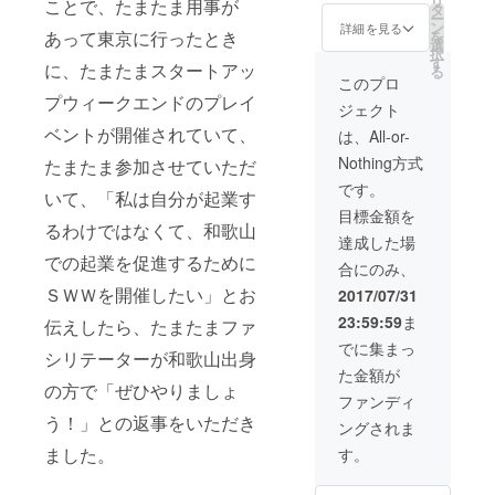
リ
ことで、たまたま用事が
リジナ
タ
本場イ
くださ
ー
ルス
ン
タリア
詳細を見る
い。
を
あって東京に行ったとき
テッ
選
で教
択
カー、
す
わった
に、たまたまスタートアッ
る
お礼
配合の
このプロ
メッ
「黄金
プウィークエンドのプレイ
ジェクト
セージ
律」
もお届
ベントが開催されていて、
を、そ
は、All-or-
け
れを和
Nothing方式
たまたま参加させていただ
歌山の
素材そ
です。
いて、「私は自分が起業す
れぞれ
目標金額を
の個性
るわけではなくて、和歌山
が引き
達成した場
出され
での起業を促進するために
合にのみ、
るよう
ＳＷＷを開催したい」とお
に考案
2017/07/31
された
23:59:59
ま
伝えしたら、たまたまファ
オリジ
ナルレ
でに集まっ
シリテーターが和歌山出身
シピで
た金額が
す。ぜ
の方で「ぜひやりましょ
ひ一度
ファンディ
ご賞味
う！」との返事をいただき
ングされま
くださ
い。
ました。
す。