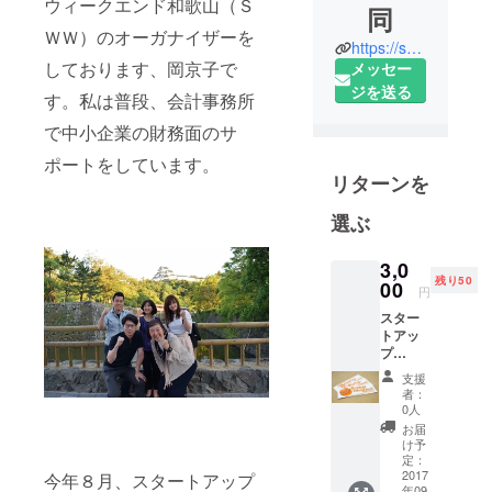
ウィークエンド和歌山（Ｓ
同
ＷＷ）のオーガナイザーを
https://swwakayama.doorkeeper.jp/events/61569
しております、岡京子で
メッセー
ジを送る
す。私は普段、会計事務所
で中小企業の財務面のサ
ポートをしています。
リターンを
選ぶ
3,0
残り50
00
円
スター
トアッ
プ
ウィー
支援
クエン
者：
ド和歌
0人
山の熱
お届
い3日間
け予
の軌跡
定：
をレ
2017
今年８月、スタートアップ
年09