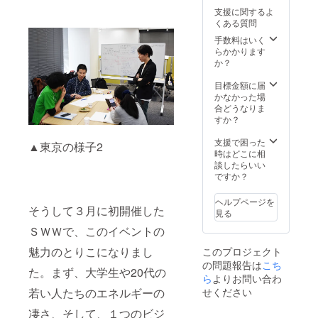
支援に関するよ
くある質問
手数料はいく
らかかります
か？
目標金額に届
かなかった場
合どうなりま
すか？
支援で困った
▲東京の様子2
時はどこに相
談したらいい
ですか？
ヘルプページを
そうして３月に初開催した
見る
ＳＷＷで、このイベントの
魅力のとりこになりまし
このプロジェクト
の問題報告は
こち
た。まず、大学生や20代の
ら
よりお問い合わ
若い人たちのエネルギーの
せください
凄さ、そして、１つのビジ