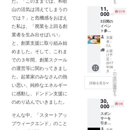
た。「このままでは、和歌
の「飲
る
式会
食べて
むみか
11,
社 藤
山の活気は消えてしまうの
いるか
ん」
残り15
桃庵様
000
のよう
は、日
円
では？」と危機感をおぼえ
のジェ
な味わ
本に無
3日間の
ラー
いの、
くては
た私は、「廃業を上回る創
イベン
ト、送
濃厚な
ならな
ト参加
料込み
のに後
いスト
業者を生み出せばいい」
チケッ
3,390円
味すっ
レート
支援
ト、レ
相当商
きり
者：
みかん
と、創業支援に取り組み始
ポー
品（送
0人
な、本
ジュー
ト、オ
料込）
めました。そして、これま
格派１
お届
スを目
リジナ
をお返
け予
００％
指して
ルス
し。 株
定：
での３年間、創業スクール
スト
いま
テッ
2017
式会社
レート
す。
年08
の運営等に関わってきまし
カー、
藤桃庵
みかん
こ
月
お礼
では、
の
ジュー
リ
た。起業家のみなさんの熱
メッ
自園で
タ
スで
ー
セージ
大切に
ン
詳細を見る
す。み
い思い、純粋なエネルギー
を
をお届
育てた
選
かんの
択
け。 さ
桃をは
す
大産地
に感動し、ドンドン支援に
る
らに、
じめ、
だから
30,
和歌山
厳選さ
のめり込んでいきました。
こそ作
残り9
県紀の
000
れた和
ること
円
川市に
歌山の
ができ
スポン
ある株
そんな中、「スタートアッ
素材を
る本物
サーを
式会
つかっ
の「飲
プウィークエンド」のこと
引き受
社 藤
たジェ
むみか
けてい
桃庵様
ラート
ん」
支援