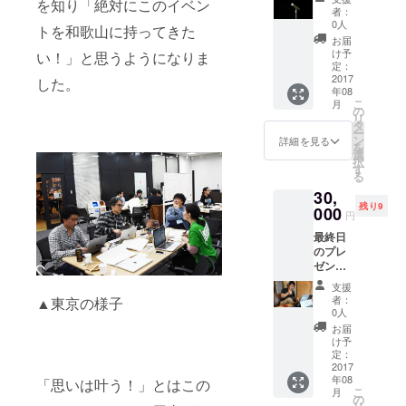
を知り「絶対にこのイベン
ただい
のジェ
を販売
者：
は、日
た個
ラー
してい
0人
本に無
トを和歌山に持ってきた
人、会
ト、
ます。
お届
くては
社にス
3,390円
店主が
け予
い！」と思うようになりま
ならな
ポン
相当商
定：
本場イ
いスト
サース
2017
品（送
した。
タリア
レート
年08
ピーチ
料込）
で教
みかん
こ
月
の機会
をお返
の
わった
ジュー
リ
を提供
し。 株
タ
配合の
スを目
ー
しま
式会社
ン
「黄金
詳細を見る
指して
を
す。 そ
藤桃庵
選
律」
いま
択
して、
では、
す
を、そ
す。
る
レポー
自園で
れを和
30,
ト、オ
大切に
歌山の
残り9
リジナ
000
育てた
素材そ
円
ルス
桃をは
れぞれ
最終日
テッ
じめ、
の個性
のプレ
カー、
厳選さ
が引き
ゼンと
お礼
れた和
出され
表彰式
メッ
歌山の
るよう
支援
をライ
セージ
素材を
に考案
者：
▲東京の様子
ブで視
もお届
つかっ
0人
された
聴でき
け
たジェ
オリジ
お届
る権利
ラート
け予
ナルレ
をお渡
定：
を販売
シピで
し。レ
2017
してい
す。ぜ
年08
ポー
「思いは叶う！」とはこの
ます。
ひ一度
こ
月
ト、オ
の
店主が
ご賞味