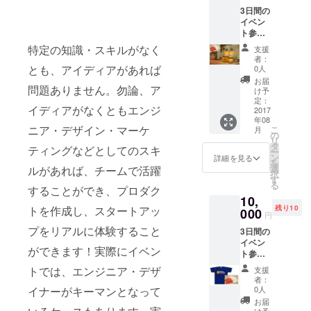
カー、
セージ
3日間の
お礼
もお届
イベン
メッ
け。
ト参加
セージ
チケッ
をお届
特定の知識・スキルがなく
支援
ト、
け みか
者：
コーチ
ん一筋
とも、アイディアがあれば
0人
の秋竹
53年の
お届
様が代
問題ありません。勿論、ア
秋竹社
け予
表取締
長が開
定：
イディアがなくともエンジ
役を務
2017
発した
年08
める株
「飲む
ニア・デザイン・マーケ
こ
月
式会社
みか
の
リ
早和果
ん」
タ
ティングなどとしてのスキ
ー
樹園様
は、お
ン
詳細を見る
を
の2000
いしい
選
ルがあれば、チームで活躍
択
円相当
みかん
す
る
商品
することができ、プロダク
ジュー
10,
（郵送
スを
残り10
トを作成し、スタートアッ
料含
000
もっと
円
む）、
気軽に
プをリアルに体験すること
3日間の
レポー
飲んで
イベン
ト、オ
もらい
ができます！実際にイベン
ト参加
リジナ
たい、
チケッ
ルス
という
トでは、エンジニア・デザ
支援
ト、オ
テッ
思いか
者：
リジナ
カー、
ら生ま
0人
イナーがキーマンとなって
ルTシャ
お礼
れまし
お届
ツ、レ
メッ