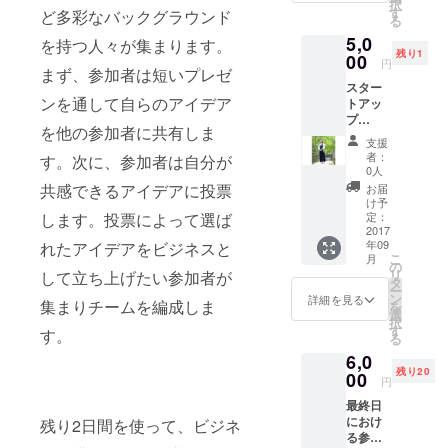
択
独り占
ド和歌
す
ど多彩なバックグラウンド
る
め。 岡
山は、
5,0
よりコ
を持つ人々が集まります。
ここか
残り1
ンサル
00
ら始ま
円
まず、参加者は短いプレゼ
タント
りまし
スター
を１時
た。 レ
ンを通して自らのアイデア
トアッ
間受け
ポー
プ
ること
ト、オ
を他の参加者に共有しま
ウィー
ができ
リジナ
支援
クエン
ます。
ルス
者：
す。次に、参加者は自分が
ドわか
レポー
テッ
0人
やまの
ト、オ
カー、
共感できるアイデアに投票
お届
オーガ
リジナ
お礼
け予
ナイ
します。投票によって選ば
ルス
定：
メッ
ザーに
2017
テッ
セージ
年09
れたアイデアをビジネスと
して、
カー、
もお届
こ
月
英国在
お礼
の
け。
リ
して立ち上げたい参加者が
住１０
メッ
タ
ー
年、夫
セージ
ン
詳細を見る
集まりチームを編成しま
を
が英国
もお届
選
択
人なの
け。
す
す。
る
で、家
6,0
の中で
残り20
は英語
00
円
という
最終日
岡京子
におけ
残り2日間を使って、ビジネ
を独り
る参加
占め。