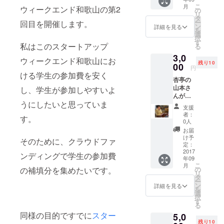
ポー
こ
月
ウィークエンド和歌山の第2
ト、オ
の
リ
リジナ
タ
ー
回目を開催します。
ルス
ン
詳細を見る
を
テッ
選
択
カー、
す
私はこのスタートアップ
る
お礼
3,0
メッ
ウィークエンド和歌山にお
残り10
セージ
00
円
をお届
ける学生の参加費を安く
杏亭の
け
山本さ
し、学生が参加しやすいよ
んが開
うにしたいと思っていま
業予定
支援
のガン
者：
す。
プラカ
0人
フェで
お届
ガンプ
け予
そのために、クラウドファ
ラ作成
定：
を体験
2017
ンディングで学生の参加費
年09
できま
こ
月
す。 ガ
の補填分を集めたいです。
の
リ
ンプラ
タ
ー
カフェ
ン
詳細を見る
を
は、ガ
選
択
ンプラ
す
る
を作
同様の目的ですでに
スター
5,0
る、
残り10
作った