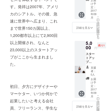
お届
ド和歌
い。
い。レ
け予
す。発祥は2007年、アメリ
山の会
定：
ポー
場であ
2017
ト、オ
カのシアトル。その後、急
年09
る
リジナ
こ
月
Guesth
の
ルス
速に世界中へ広まり、これ
リ
ouse
タ
テッ
ー
RICOの
ン
まで世界150カ国以上、
カー、
詳細を見る
を
ドミト
選
お礼
択
リー
1,200都市以上にて2,900回
す
メッ
る
ルーム
セージ
以上開催され、なんと
5,0
宿泊券
もお届
残り1
（1
00
け。
円
23,000以上のスタートアッ
泊）。
スター
Guesth
プがここから生まれまし
トアッ
ouseRI
プ
COは、
た。
ウィー
日本全
支援
クエン
国から
者：
ドわか
世界中
0人
やまの
から旅
お届
オーガ
人が集
け予
ナイ
初日、夕方にデザイナーや
まり出
定：
ザーに
2017
会う場
マーケター、いつか何かで
年09
して、
所。 ス
こ
月
中小企
タート
の
起業したいと考える会社
リ
業診断
アップ
タ
ー
士の岡
ウィー
ン
詳細を見る
員、フリーランス、学生な
を
京子を
クエン
選