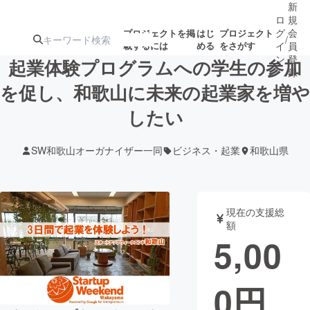
新
ロ
規
グ
会
プロジェクトを掲
はじ
プロジェクト
/
載するには
める
をさがす
イ
員
ン
登
起業体験プログラムへの学生の参加
録
を促し、和歌山に未来の起業家を増や
したい
人気のプロ
注目のリ
注目の新着プロ
募集終了が近いプ
もうすぐ公開
ジェクト
ターン
ジェクト
ロジェクト
されます
SW和歌山オーガナイザー一同
ビジネス・起業
和歌山県
アート・写真
音楽
現在の支援総
テクノロジー・ガジェット
ゲーム・サ
額
5,00
映像・映画
書籍・雑誌
0
円
ビジネス・起業
チャレンジ