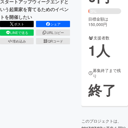
スタートアップウィークエンドと
いう起業家を育てるためのイベン
まちづくり・地域活性化
3%
トを開催したい
目標金額は
150,000円
ポスト
シェア
CAMPFIRE for Social Good
CAMPFIRE Creation
LINEで送る
URLコピー
CAMPFIREふるさと納税
machi-ya
コミュニティ
支援者数
埋め込み
QRコード
1
人
募集終了まで残
り
終了
このプロジェクトは、