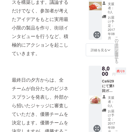
スを構築します。議論する
者によ
1対1で
支援
るプレ
英会話
者：
だけでなく、参加者が考え
ゼン見
のレッ
0人
学チ
スンを
お届
たアイデアをもとに実用最
ケット
受ける
け予
（食事
ことが
定：
小限の製品を作り、街頭イ
付）、
2017
できま
年08
レポー
す。 レ
ンタビューを行うなど、積
こ
月
ト、オ
ポー
の
リ
極的にアクションを起こし
リジナ
ト、オ
タ
ー
ルス
リジナ
ン
詳細を見る
を
ていきます。
テッ
ルス
選
択
カー、
テッ
す
る
お礼
カー、
8,0
メッ
お礼
残り3
セージ
00
メッ
円
をお届
セージ
最終日の夕方からは、全
Café29
け
もお届
にて第1
け。
チームが自分たちのビジネ
回ガン
プラカ
スプランを発表し、外部か
支援
フェ優
者：
ら招いたジャッジに審査し
勝者に
0人
して、
お届
ていただき、優勝チームを
お弁当
け予
の杏
定：
決定します。優勝チームを
亭 代
2017
年09
表の山
決定しますが、優勝するこ
こ
月