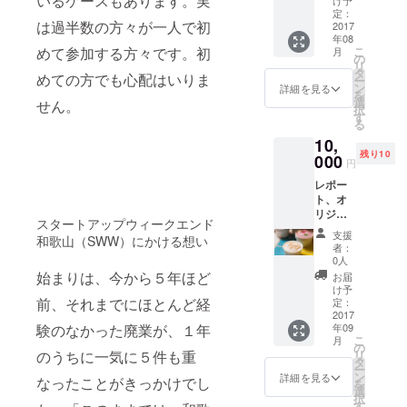
いるケースもあります。実
た。ま
け予
ポー
セージ
定：
るでみ
は過半数の方々が一人で初
ト、オ
2017
をお届
かんを
年08
リジナ
け みか
食べて
こ
めて参加する方々です。初
月
ルス
ん一筋
の
いるか
リ
テッ
53年の
タ
のよう
めての方でも心配はいりま
ー
カー、
秋竹社
ン
な味わ
詳細を見る
を
お礼
長が開
選
いの、
せん。
択
メッ
発した
す
濃厚な
る
セージ
「飲む
のに後
10,
をお届
みか
味すっ
残り10
け。 サ
000
ん」
きり
円
イズ：
は、お
な、本
レポー
M・L ご
いしい
格派１
ト、オ
支援い
みかん
００％
リジナ
ただく
ジュー
スト
スタートアップウィークエンド
ルス
際に、
スを
レート
支援
和歌山（SWW）にかける想い
テッ
ご指定
もっと
みかん
者：
カー、
くださ
気軽に
0人
ジュー
お礼
い。
飲んで
始まりは、今から５年ほど
スで
お届
メッ
もらい
け予
す。み
セージ
前、それまでにほとんど経
定：
たい、
かんの
をお届
2017
という
大産地
年09
験のなかった廃業が、１年
け。 さ
思いか
だから
こ
月
らに、
の
ら生ま
こそ作
リ
のうちに一気に５件も重
和歌山
タ
れまし
ること
ー
県紀の
ン
た。ま
詳細を見る
ができ
なったことがきっかけでし
を
川市に
選
るでみ
る本物
択
ある株
す
かんを