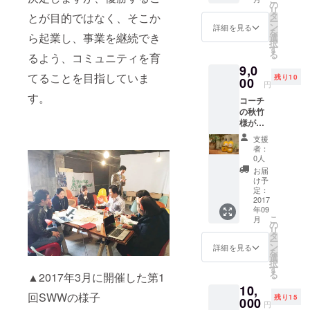
本さん
の
リ
と会話
タ
とが目的ではなく、そこか
ー
しなが
ン
詳細を見る
を
ら、ド
ら起業し、事業を継続でき
選
択
ンオブ
す
る
るよう、コミュニティを育
ファイ
9,0
ヤーエ
てることを目指していま
残り10
ベレス
00
円
トを食
す。
コーチ
事でき
の秋竹
ます。
様が代
Café29
表取締
は、土
支援
役を務
日祝日
者：
める株
休業、
0人
式会社
営業時
お届
早和果
間は
け予
樹園の
10：30
定：
2000円
2017
～13：
年09
相当商
30。 レ
こ
月
品（郵
ポー
の
リ
送料含
ト、オ
タ
ー
む）、
リジナ
ン
詳細を見る
を
レポー
ルス
選
択
ト、オ
テッ
す
る
▲2017年3月に開催した第1
リジナ
カー、
10,
ルス
お礼
回SWWの様子
残り15
テッ
000
メッ
円