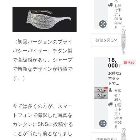
フレー
ム色：
お届
け予
ブラッ
定：
ク
2018
年02
こ
月
の
リ
タ
ー
ン
詳細を見る
（初回バージョンのプライ
を
選
択
す
バシーバイザー。チタン製
る
18,
で高級感があり、シャープ
残り30
000
円
で斬新なデザインが特徴で
お得な2
す。）
本セッ
トで
す。
支援
者：
28人
お届
今では多くの方が、スマー
け予
定：
トフォンで撮影した写真を
2018
年02
カンタンにSNSに投稿する
こ
月
の
リ
ことが当たり前となりまし
タ
ー
ン
詳細を見る