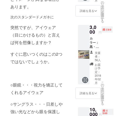
こ
月
の
リ
成形の総合
あります。
タ
ー
メーカーで
ン
詳細を見る
を
選
す。近年で
次のスタンダードメガネに
択
す
る
は、新しい
3,0
突然ですが、アイウェア
技術の研究
残り80
00
円
開発や新し
（目にかけるもの）と言え
カ
い事業の創
ば何を想像しますか？
ラー：
出を図るこ
黒・
とを目的に
赤・
支援
すぐに思いつくのはこの2つ
茶・紫
産官学連携
者：
の4色 ※
56人
ではないでしょうか。
の取組みを
各色限
お届
定20個
積極的に
け予
となり
定：
行っていま
ます。
2018
す。皆様の
年02
※色を指
こ
月
定され
○眼鏡・・・視力を矯正して
ご支援を賜
の
リ
る場合
タ
りますよう
ー
くれるアイウェア
は、コ
ン
詳細を見る
を
お願い申し
メント
選
択
欄にご
す
上げます。
る
○サングラス・・・日差しや
希望の
・㈱前澤金
10,
色を入
強い光などから眼を保護し
残り
力くだ
型ホーム
000
500
円