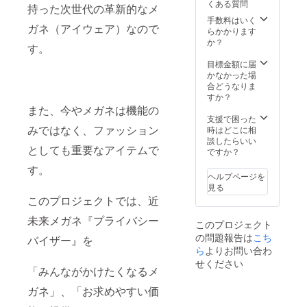
くある質問
持った次世代の革新的なメ
手数料はいく
ガネ（アイウェア）なので
らかかります
か？
す。
目標金額に届
かなかった場
合どうなりま
すか？
また、今やメガネは機能の
支援で困った
みではなく、ファッション
時はどこに相
談したらいい
としても重要なアイテムで
ですか？
す。
ヘルプページを
見る
このプロジェクトでは、近
未来メガネ『プライバシー
このプロジェクト
の問題報告は
こち
バイザー』を
ら
よりお問い合わ
せください
「みんながかけたくなるメ
ガネ」、「お求めやすい価