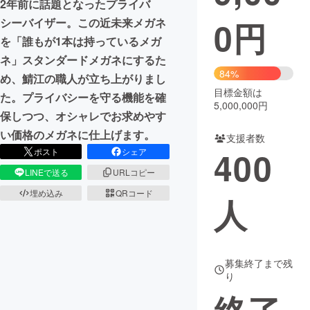
2年前に話題となったプライバ
0
円
シーバイザー。この近未来メガネ
まちづくり・地域活性化
を「誰もが1本は持っているメガ
ネ」スタンダードメガネにするた
CAMPFIRE for Social Good
CAMPFIRE Creation
84%
め、鯖江の職人が立ち上がりまし
CAMPFIREふるさと納税
machi-ya
コミュニティ
目標金額は
た。プライバシーを守る機能を確
5,000,000円
保しつつ、オシャレでお求めやす
い価格のメガネに仕上げます。
支援者数
400
ポスト
シェア
LINEで送る
URLコピー
埋め込み
QRコード
人
募集終了まで残
り