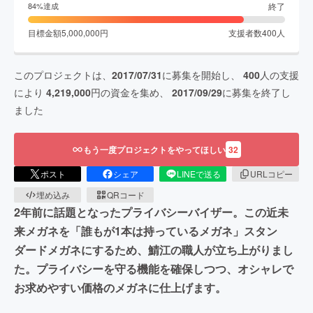
終了
84
%達成
目標金額
5,000,000
円
支援者数
400
人
このプロジェクトは、
2017/07/31
に募集を開始し、
400
人の支援
により
4,219,000
円の資金を集め、
2017/09/29
に募集を終了し
ました
もう一度プロジェクトをやってほしい
32
ポスト
シェア
LINEで送る
URLコピー
埋め込み
QRコード
2年前に話題となったプライバシーバイザー。この近未
来メガネを「誰もが1本は持っているメガネ」スタン
ダードメガネにするため、鯖江の職人が立ち上がりまし
た。プライバシーを守る機能を確保しつつ、オシャレで
お求めやすい価格のメガネに仕上げます。