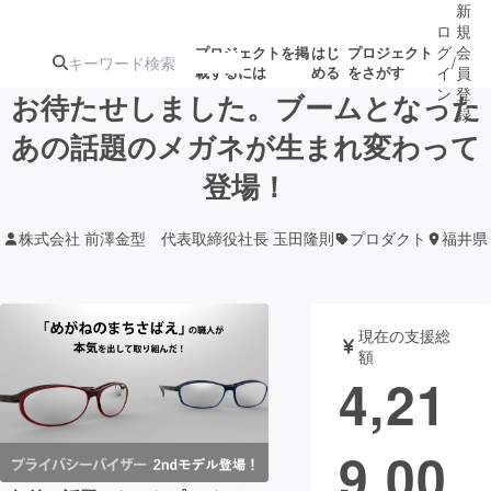
新
ロ
規
グ
会
プロジェクトを掲
はじ
プロジェクト
/
載するには
める
をさがす
イ
員
ン
登
お待たせしました。ブームとなった
録
あの話題のメガネが生まれ変わって
登場！
人気のプロ
注目のリ
注目の新着プロ
募集終了が近いプ
もうすぐ公開
ジェクト
ターン
ジェクト
ロジェクト
されます
株式会社 前澤金型 代表取締役社長 玉田隆則
プロダクト
福井県
アート・写真
音楽
現在の支援総
テクノロジー・ガジェット
ゲーム・サ
額
4,21
映像・映画
書籍・雑誌
9,00
ビジネス・起業
チャレンジ