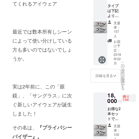
さい。
てくれるアイウェア
ページ
タイプ
http://www.m
は下記
よりお
aezawa-
選びく
支援
mold.jp/
ださ
者：
い。
最近では数本所有しシーン
157
【オー
人
によって使い分けしている
バルタ
お届
イプ】
け予
方も多いのではないでしょ
フロ
定：
2018
ントフ
うか。
年02
レーム
こ
月
色：ワ
の
リ
イン フ
タ
ー
レーム
ン
詳細を見る
を
色：
選
択
ダーク
す
実は2年前に、この「眼
る
ブラウ
18,
鏡」、「サングラス」に次
ン 【ス
残り
000
クエア
100
円
ぐ新しいアイウェアが誕生
タイ
お得な2
プ】
しました！
本セッ
フロン
トで
トフ
す。
レーム
支援
その名は、
『プライバシー
色：ネ
者：
イビー
100
バイザー』。
人