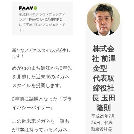
地域特化型クラウドファンディ
ング「FAAVO by CAMPFIRE」
にて実施されたプロジェクトで
す。
株式会
新たなメガネスタイルが誕生し
ます！
社 前澤
金型
めがねのまち鯖江から3年先
代表取
を見越した近未来のメガネ
スタイルを提案します。
締役社
長 玉田
2年前に話題となった『プラ
隆則
イバシーバイザー』
平成29年7月
この近未来メガネを「誰も
24日、代表
が1本は持っているメガネ」
取締役社長