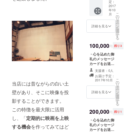
ていた
年間を
定：
だきま
2017
通して
年10
す。 ・
使用で
こ
月
今回新
きる今
の
リ
たに立
回だけ
タ
ー
ち上げ
のお得
ン
詳細を見る
を
る予定
で特別
選
択
のHPに
なパス
す
る
ご協力
ポート
者とし
100,000
をお送
円
残り3
てのク
りさせ
レジッ
・心を込めた御
ていた
トを表
礼のメッセージ
だきま
記させ
カードをお送り
す！ ※
ていた
させていただき
お披露
支援者：0人
だきま
ます。 ・今回新
目レセ
お届け予定：
す。
たに立ち上げる
プショ
こ
2017年10月
（ご希
の
予定のHPにご協
ン上映
当店には昔ながらの白い土
リ
望者の
タ
力者としてのク
会では
ー
み） ・
壁があり、そこに映像を投
ン
レジットを表記
使用で
詳細を見る
を
通常上
選
させていただき
きませ
択
影することができます。
映日に
す
ます。（ご希望
ん。
る
使用で
者のみ） ・
この特徴を最大限に活用
200,000
きる鑑
ICOUをプライ
円
残り1
賞券1枚
ベートの貸し切
し、「
定期的に映画を上映
・心を込めた御
をお送
りでディナーを
礼のメッセージ
りさせ
しながらお好き
する機会
を作ってみてはど
カードをお送り
ていた
な映画を鑑賞で