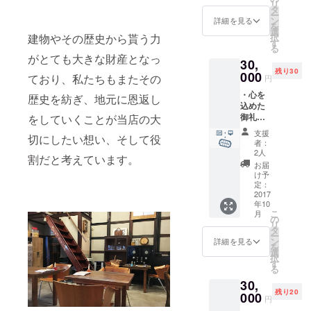
リ
たに立
賞券を
タ
ー
ち上げ
ペア
ン
詳細を見る
を
る予定
（鑑賞
選
択
建物やその歴史から貰う力
のHPに
券2枚）
す
る
ご協力
でお送
がとても大きな財産となっ
30,
者とし
りさせ
残り30
てのク
000
ていた
ており、私たちもまたその
円
レジッ
だきま
・心を
トを表
す。 ※
歴史を紡ぎ、地元に恩返し
込めた
記させ
使用時
御礼の
をしていくことが当店の大
ていた
は要予
メッ
だきま
約とな
支援
切にしたい想い、そして役
セージ
す。
りま
者：
カード
（ご希
す。
2人
割だと考えています。
をお送
望者の
お届
りさせ
み） ・
け予
ていた
映画上
定：
だきま
2017
映日以
年10
す。 ・
外で使
こ
月
今回新
用でき
の
リ
たに立
るICOU
タ
ー
ち上げ
のディ
ン
詳細を見る
を
る予定
ナー招
選
択
のHPに
待券を
す
る
ご協力
ペア（2
30,
者とし
枚）で
残り20
てのク
000
お送り
円
レジッ
させて