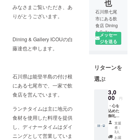
也
みなさまご覧いただき、あ
石川県七尾
りがとうございます。
市にある飲
食店 Dining
& Gallery
メッセー
Dining & Gallery ICOUの白
ICOUを一家
ジを送る
と共に営ん
藤達也と申します。
でいます。
リターンを
石川県は能登半島の付け根
選ぶ
にある七尾市で、一家で飲
3,0
食店を営んでいます。
00
円
・心を
ランチタイムは主に地元の
込めた
御礼の
食材を使用した料理を提供
メッ
支援
セージ
し、ディナータイムはダイ
者：
カード
3人
ニングとして営業していま
をお送
お届