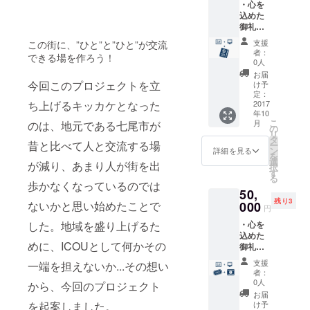
・心を
トを表
いただ
込めた
記させ
きま
御礼の
ていた
す。 ※
メッ
だきま
使用時
支援
この街に、”ひと”と”ひと”が交流
セージ
す。
は要予
者：
できる場を作ろう！
カード
（ご希
約とな
0人
をお送
望者の
りま
お届
りさせ
み） ・
今回このプロジェクトを立
す。
け予
ていた
上映の
定：
ち上げるキッカケとなった
だきま
2017
お披露
年10
す。 ・
目とな
こ
月
のは、地元である七尾市が
今回新
る特別
の
リ
たに立
なレセ
タ
昔と比べて人と交流する場
ー
ち上げ
プショ
ン
詳細を見る
を
る予定
ンの招
選
が減り、あまり人が街を出
択
のHPに
待券を
す
る
ご協力
お送り
歩かなくなっているのでは
50,
者とし
させて
残り3
てのク
ないかと思い始めたことで
000
いただ
円
レジッ
きま
した。地域を盛り上げるた
・心を
トを表
す！
込めた
記させ
めに、ICOUとして何かその
御礼の
ていた
メッ
だきま
支援
一端を担えないか...その想い
セージ
す。
者：
カード
（ご希
0人
から、今回のプロジェクト
をお送
望者の
お届
りさせ
み） ・
を起案しました。
け予