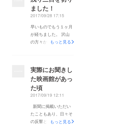
観たくなります（笑）
ました！
ドキュメンタリーや、
2017/09/28 17:15
ファンタジー、邦画
や、洋画。 沢山面白
早いものでもう１ヶ月
そうな物がある中楽し
が経ちました。 沢山
い時間と、充実感をご
の方々から応援して頂
もっと見る
提供できるように頑張
き、寄付も頂きありが
ります！ 何卒よろし
とうございます！！
くお願いいたしま
あと三日、ラストス
実際にお聞きし
す！！！
パートでお声かけさせ
た映画館があっ
ていただきます！ ご
た頃
迷惑かと思いますがよ
ろしくお願いします！
2017/09/19 12:11
このプロジェクトを
新聞に掲載いただい
企画して、七尾にもこ
たこともあり、日々そ
んなに沢山映画を見た
の反響と温かいご声援
もっと見る
いという想いを持って
をしみじみと感じてい
いる方々が居ると知り