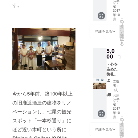
りさせ
け予
す。
ていた
定：
だきま
2017
年10
す。 ・
こ
月
今回新
の
リ
たに立
タ
ー
ち上げ
ン
詳細を見る
を
る予定
選
択
のHPに
す
る
ご協力
5,0
者とし
てのク
00
円
レジッ
・心を
トを表
込めた
記させ
御礼の
ていた
メッ
だきま
支援
セージ
す。
者：
カード
（ご希
9人
今から5年前、築100年以上
をお送
望者の
お届
りさせ
み）
け予
の旧鹿渡酒造の建物をリノ
ていた
定：
だきま
2017
ベーションし、七尾の観光
年10
す。 ・
こ
月
今回新
の
スポット「一本杉通り」に
リ
たに立
タ
ー
ち上げ
ほど近い木町という所に
ン
詳細を見る
を
る予定
選
択
のHPに