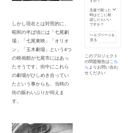
すか？
支援で困った
時はどこに相
談したらいい
しかし現在とは対照的に、
ですか？
昭和の半ば頃には「七尾劇
ヘルプページを
見る
場」「七尾東映」「オリオ
ン」「玉木劇場」という4つ
このプロジェクト
の映画館が七尾市にはあっ
の問題報告は
こち
たそうです。街中にこれら
ら
よりお問い合わ
せください
の劇場がひしめき合ってい
たという事からも、当時の
街の賑わいぶりが伺えま
す。