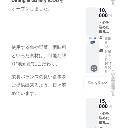
Dining & Gallery ICOU
を
す
る
ご協力
オープンしました。
10,
者とし
てのク
000
円
レジッ
・心を
トを表
込めた
記させ
御礼の
ていた
メッ
だきま
支援
セージ
す。
者：
カード
（ご希
使用する魚や野菜、調味料
6人
をお送
望者の
お届
りさせ
といった食材は、可能な限
み） ・
け予
ていた
遠方に
定：
り”地元産”にこだわり、
だきま
2017
お住い
年10
す。 ・
の方な
こ
月
今回新
どで、
の
栄養バランスの良い食事を
リ
たに立
来店は
タ
ー
ち上げ
できな
ン
詳細を見る
ご提供出来るよう、日々努
を
る予定
いけど
選
択
のHPに
応援す
す
めています。
る
ご協力
るよ！
15,
者とし
という
てのク
000
方に向
円
レジッ
けて店
・心を
トを表
頭のみ
込めた
記させ
で販売
御礼の
ていた
してい
メッ
だきま
る自家