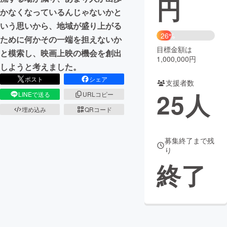
円
かなくなっているんじゃないかと
まちづくり・地域活性化
いう思いから、地域が盛り上がる
26%
ために何かその一端を担えないか
目標金額は
CAMPFIRE for Social Good
CAMPFIRE Creation
と模索し、映画上映の機会を創出
1,000,000円
CAMPFIREふるさと納税
machi-ya
コミュニティ
しようと考えました。
ポスト
シェア
支援者数
25
人
LINEで送る
URLコピー
埋め込み
QRコード
募集終了まで残
り
終了