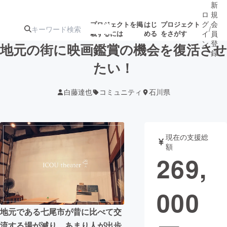
新
ロ
規
グ
会
プロジェクトを掲
はじ
プロジェクト
/
載するには
める
をさがす
イ
員
ン
登
地元の街に映画鑑賞の機会を復活させ
録
たい！
人気のプロ
注目のリ
注目の新着プロ
募集終了が近いプ
もうすぐ公開
白藤達也
コミュニティ
石川県
ジェクト
ターン
ジェクト
ロジェクト
されます
アート・写真
音楽
現在の支援総
額
269,
テクノロジー・ガジェット
ゲーム・サ
000
映像・映画
書籍・雑誌
地元である七尾市が昔に比べて交
ビジネス・起業
チャレンジ
流する場が減り、あまり人が出歩