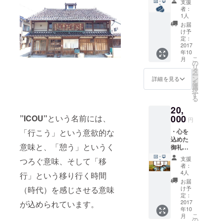
支援
セージ
す。
製のお
者：
カード
（ご希
菓子を
1人
をお送
望者の
メッ
お届
りさせ
み） ・
セージ
け予
ていた
通常上
定：
カード
だきま
2017
映日に
と併せ
年10
す。 ・
使用で
てお送
こ
月
今回新
きる鑑
の
りさせ
リ
たに立
賞券1枚
タ
ていた
ー
ち上げ
をお送
ン
だきま
詳細を見る
を
る予定
りさせ
選
す。
択
のHPに
ていた
す
る
ご協力
だきま
20,
者とし
す。 ※
てのク
000
”ICOU”
という名前には、
使用時
円
レジッ
は要予
・心を
「行こう」という意欲的な
トを表
約とな
込めた
記させ
りま
意味と、「憩う」というく
御礼の
ていた
す。
メッ
だきま
支援
つろぐ意味、そして「移
セージ
す。
者：
カード
（ご希
4人
行」という移り行く時間
をお送
望者の
お届
りさせ
み） ・
け予
（時代）を感じさせる意味
ていた
通常上
定：
だきま
2017
が込められています。
映日に
年10
す。 ・
使用で
こ
月
今回新
きる鑑
の