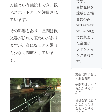
・映画の上映前
です。
さい！
ん館という施設もでき、観
に流すオープニ
目標金額を
ングロールで御
光スポットとして注目され
社のCMを放映さ
達成した場
せていただきま
合にのみ、
ています。
す。 ※期間：半
年間 ※公的秩序
2017/09/30
に反する内容は
その影響もあり、昼間は観
23:59:59
ま
お断りさせてい
ただきます。
でに集まっ
光客が訪れて賑わいがあり
た金額が
ますが、夜になると人通り
ファンディ
も少なく閑散としていま
ングされま
す。
す。
支援に関するよ
くある質問
手数料はいく
らかかります
か？
目標金額に届
かなかった場
合どうなりま