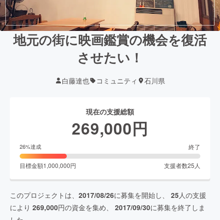
地元の街に映画鑑賞の機会を復活
させたい！
白藤達也
コミュニティ
石川県
現在の支援総額
269,000
円
終了
26
%達成
目標金額
1,000,000
円
支援者数
25
人
このプロジェクトは、
2017/08/26
に募集を開始し、
25
人の支援
により
269,000
円の資金を集め、
2017/09/30
に募集を終了しま
した