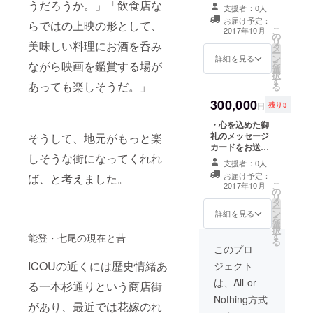
させていただき
だきま
うだろうか。」「飲食店な
きるペア招待券
支援者：0人
ます。 ・今回新
す。 ※
です！ 貸し切り
お届け予定：
らではの上映の形として、
たに立ち上げる
使用時
営業なのでお好
こ
2017年10月
の
予定のHPにご協
は要予
きな映画を持ち
リ
美味しい料理にお酒を呑み
タ
力者としてのク
約とな
込みいただけま
ー
ン
レジットを表記
りま
詳細を見る
す。
を
ながら映画を鑑賞する場が
選
させていただき
す。 ・
択
す
ます。（ご希望
一回に
あっても楽しそうだ。」
る
者のみ） ・
限り上
300,000
ICOUの空間をプ
映作品
円
残り3
ライベートに貸
のリス
・心を込めた御
し切ってお好き
トから
礼のメッセージ
そうして、地元がもっと楽
な演出のご相談
お好き
カードをお送り
に対応します！
な映画
しそうな街になってくれれ
させていただき
サプライズな演
をお選
支援者：0人
ます。 ・今回新
出でプロポーズ
びいた
お届け予定：
ば、と考えました。
たに立ち上げる
に使うも良し、
だけま
こ
2017年10月
の
予定のHPにご協
大切な人への特
す！※上
リ
タ
力者としてのク
別なプレゼント
映日は
ー
ン
レジットを表記
詳細を見る
に使うも良し。
要調整
を
選
させていただき
スクリーンに流
択
す
ます。（ご希望
能登・七尾の現在と昔
すショートムー
る
者のみ） ・上映
このプロ
ビーの制作、店
のお披露目とな
内をお花で飾る
ICOUの近くには歴史情緒あ
ジェクト
る特別なレセプ
演出も可能。 ご
ションの招待券
は、All-or-
相談の上、ご一
る一本杉通りという商店街
をお送りさせて
緒に大切な計画
Nothing方式
いただきます。
を練らせてくだ
があり、最近では花嫁のれ