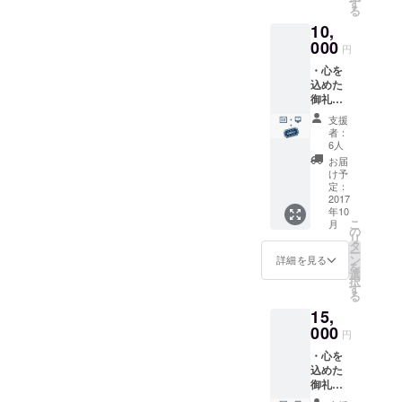
層、身を引き締めて皆さま
す
（笑）」 などなど、そこか
る
ご協力
飲食だけが目当てではなく
に新たな文化を提供できる
10,
者とし
らさらに昔懐かしい思い出
多種多様な目的のお客様に
てのク
000
よう頑張っていこうと思い
円
レジッ
の話しで盛り上がった夜で
も来て頂き、ふと気付くと
・心を
トを表
ます。 クラウドファンディ
した。 途中には新聞見たわ
込めた
記させ
地域の沢山の方が来店して
ングは残りわずか13日とな
御礼の
ていた
といってわざわざ店頭まで
メッ
だきま
いただきます。 近くでお店
支援
りましたが、引き続きご支
セージ
す。
者：
お越しいただいてご支援く
をしてる方。 近くにある銭
カード
（ご希
6人
援のほどよろしくお願い申
をお送
望者の
ださる方も現れたり。 い
お届
湯の帰りに寄って頂く方。
りさせ
み） ・
し上げます。
け予
らっしゃったお客様も最後
ていた
遠方に
定：
いつも散歩がてら来て頂く
だきま
2017
お住い
に、 「帰りに支援してく
年10
す。 ・
の方な
方。 たまたま見つけて入っ
こ
月
今回新
どで、
の
ちゃ。ICOUさんを応援す
リ
て来て頂ける方。 仕事終わ
たに立
来店は
タ
ー
ち上げ
できな
ン
るって意味ももちろんある
詳細を見る
りの方。 遠方からいらっ
を
る予定
いけど
選
択
けど、単純にもう一度この
のHPに
応援す
す
しゃった方。 勉強されてい
る
ご協力
るよ！
街で映画を観たいげん。だ
15,
者とし
という
る方。 持ち帰り仕事をされ
てのク
000
方に向
円
から支援させてもらいたい
る方。 いろんな方がドリン
レジッ
けて店
・心を
トを表
頭のみ
げん。」とのお言葉を受
ク片手にゆっくりしてくだ
込めた
記させ
で販売
御礼の
け、あぁこれはもう一人ご
ていた
してい
さっています。 そこで会っ
メッ
だきま
る自家