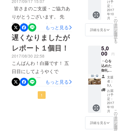
りさせ
2017/09/17 15:07
け予
今回のプロジェクトに共感
ていた
める空間を、夜の電灯が明
定：
皆さまのご支援・ご協力あ
だきま
2017
くださり、昔の映画館が
るくなるのではなく、夜の
年10
す。 ・
りがとうございます。 先
こ
月
あった頃を懐かしみ、貴重
今回新
の
伝統が明るくなるように頑
リ
日、当プロジェクトについ
たに立
タ
もっと見る
ー
なお話しを聞かせていただ
ち上げ
ン
詳細を見る
張ります！もっと沢山の人
を
て北國新聞社様の取材が行
る予定
選
遅くなりましたが
きました。 ある方は、
択
のHPに
が夜歩き回り賑やかになっ
す
われまして本日付の朝刊に
る
ご協力
「私らの小さい頃は一人で
レポート１個目！
て欲しいです！ 応援よろし
5,0
者とし
て掲載をいただきました！
映画館行ってきたとか言っ
てのク
00
円
くお願いします！！
2017/08/30 22:58
思ったよりも多くの紙面を
レジッ
たら、不良やって言われて
・心を
トを表
こんばんわ！白藤です！ 五
割いていただいて、私たち
込めた
記させ
んよ（笑）」 またある方
御礼の
日目にしてようやくで
ていた
のミニシアターに対する想
メッ
だきま
は、 「俺らの頃は駅前のオ
支援
す。。。 今回は、キッカケ
セージ
す。
もっと見る
いも大切にくみ取っていた
者：
カード
リオンやったけど、「銀河
（ご希
9人
についてお話ししようかと
をお送
だきました。 またこれを機
望者の
お届
鉄道999」を何回も観た
りさせ
み）
け予
思います。 ICOUは飲食店
1
に北國新聞社と七尾商工会
ていた
定：
なぁ。何回も観たけど一回
だきま
2017
です。それ以上でもそれ以
議所の後援もいただけるこ
年10
す。 ・
分しか払うとらんげん。入
こ
月
下でもありません。 最近イ
今回新
の
とになりました！ 大きな
リ
たに立
れ替えの時にトイレに忍び
タ
ベントなどさせて頂く事が
ー
ち上げ
バックアップと共により一
ン
詳細を見る
を
込んで次の回も観とったわ
る予定
選
あり、ライブや教室などの
択
のHPに