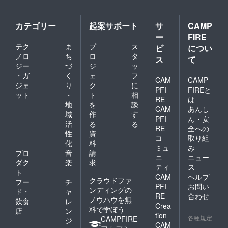
カテゴリー
起案サポート
サ
CAMP
ー
FIRE
テク
ま
プ
ス
ビ
につい
ノロ
ち
ロ
タ
ス
て
ジー
づ
ジ
ッ
・ガ
く
ェ
フ
CAM
CAMP
ジェ
り
ク
に
PFI
FIREと
ット
・
ト
相
RE
は
地
を
談
CAM
あんし
域
作
す
PFI
ん・安
活
る
る
RE
全への
性
資
コ
取り組
化
料
ミュ
み
プロ
音
請
ニ
ニュー
ダク
楽
求
ティ
ス
ト
CAM
ヘルプ
クラウドファ
フー
チ
PFI
お問い
ンディングの
ド・
ャ
RE
合わせ
ノウハウを無
飲食
レ
Crea
料で学ぼう
店
ン
tion
各種規定
CAMPFIRE
ジ
CAM