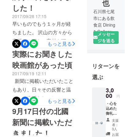
を見ると、あれもこれも観
也
した！
たくなります（笑） ドキュ
石川県七尾
2017/09/28 17:15
メンタリーや、ファンタ
市にある飲
早いものでもう１ヶ月が経
食店 Dining
ジー、邦画や、洋画。 沢山
& Gallery
ちました。 沢山の方々から
メッセー
面白そうな物がある中楽し
ICOUを一家
ジを送る
応援して頂き、寄付も頂き
もっと見る
い時間と、充実感をご提供
と共に営ん
ありがとうございます！！
実際にお聞きした
できるように頑張ります！
でいます。
あと三日、ラストスパート
何卒よろしくお願いいたし
映画館があった頃
リターンを
でお声かけさせていただき
ます！！！
2017/09/19 12:11
ます！ ご迷惑かと思います
選ぶ
新聞に掲載いただいたこと
がよろしくお願いします！
もあり、日々その反響と温
3,0
このプロジェクトを企画し
00
円
かいご声援をしみじみと感
もっと見る
て、七尾にもこんなに沢山
・心を
じています。 そして昨晩は
込めた
9月17日付の北國
映画を見たいという想いを
御礼の
お店で嬉しいひと時があり
持っている方々が居ると知
メッ
新聞に掲載いただ
支援
ました。 ご来店いただいた
セージ
者：
りました。 田舎にもっと、
カード
3人
きました！
地元のお客様がそれぞれに
をお送
文化的な娯楽を、皆が楽し
お届