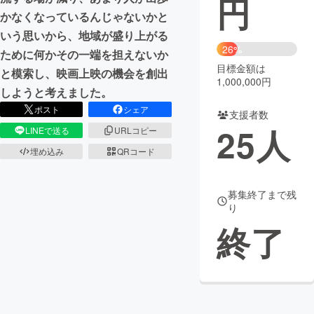
円
かなくなっているんじゃないかと
まちづくり・地域活性化
いう思いから、地域が盛り上がる
26%
ために何かその一端を担えないか
目標金額は
CAMPFIRE for Social Good
CAMPFIRE Creation
と模索し、映画上映の機会を創出
1,000,000円
CAMPFIREふるさと納税
machi-ya
コミュニティ
しようと考えました。
ポスト
シェア
支援者数
25
人
LINEで送る
URLコピー
埋め込み
QRコード
募集終了まで残
り
終了