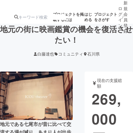
新
ロ
規
グ
会
プロジェクトを掲
はじ
プロジェクト
/
載するには
める
をさがす
イ
員
ン
登
地元の街に映画鑑賞の機会を復活させ
録
たい！
人気のプロ
注目のリ
注目の新着プロ
募集終了が近いプ
もうすぐ公開
白藤達也
コミュニティ
石川県
ジェクト
ターン
ジェクト
ロジェクト
されます
アート・写真
音楽
現在の支援総
額
269,
テクノロジー・ガジェット
ゲーム・サ
000
映像・映画
書籍・雑誌
地元である七尾市が昔に比べて交
ビジネス・起業
チャレンジ
流する場が減り、あまり人が出歩