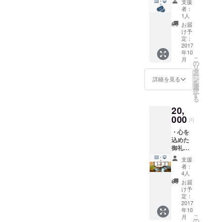
支援
との事ではなくなってきて
セージ
す。
製のお
た友達。そこでしか会わな
者：
カード
（ご希
菓子を
1人
いるんだな、皆さんそれぞ
をお送
い友達。 色々な人が「ご
望者の
メッ
お届
りさせ
み） ・
セージ
け予
れにこの街と映画の思い出
飯」だけでない「話す」事
ていた
通常上
定：
カード
だきま
2017
があり、それぞれにその想
映日に
と併せ
や、「共有」する事を楽し
年10
す。 ・
使用で
てお送
こ
月
いをこの場に乗せてくれて
今回新
きる鑑
の
りさせ
みに来てくださっていま
リ
たに立
賞券1枚
タ
ていた
いるんだと実感しました。
ー
ち上げ
す。 些細な話から始まる昔
をお送
ン
だきま
詳細を見る
を
る予定
りさせ
選
す。
非力な私たちがそんな一人
択
から受け継がれて来ている
のHPに
ていた
す
る
ご協力
一人のご期待に添える場と
だきま
「文化」 話し、話され、
20,
者とし
す。 ※
していけるかどうか不安に
てのク
000
使用時
帰ったら疲れて眠る。 きっ
円
レジッ
は要予
もなりますが、映画館が
・心を
トを表
と、独りで居るより満足が
約とな
込めた
記させ
りま
あった頃を知らない世代で
出来ると思います。 「映画
御礼の
ていた
す。
メッ
だきま
作ろうとしている映画のあ
支援
館」 今七尾にはありませ
セージ
す。
者：
る街の復活に足りないピー
カード
（ご希
4人
ん。 有っても公民館などの
をお送
望者の
お届
スは、映画館があった頃を
りさせ
み） ・
たまに行われる一度の上映
け予
ていた
通常上
定：
知る方々の想いを乗せてい
であったり。。。 なければ
だきま
2017
映日に
年10
す。 ・
使用で
ただくことなのかもしれま
いけないとは言いません。
こ
月
今回新
きる鑑
の