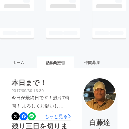
ホーム
仲間募集
活動報告
5
本日まで！
2017/09/30 16:39
今日が最終日です！残り7時
間！ よろしくお願いしま
す！！ 現在配給会社等も決
もっと見る
白藤達
まってきて、そこのリスト
残り三日を切りま