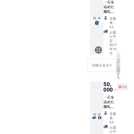
・心を
トを表
いただ
いたします。
込めた
記させ
きま
御礼の
ていた
す。 ※
メッ
だきま
使用時
支援
セージ
す。
は要予
者：
カード
（ご希
約とな
0人
をお送
望者の
りま
お届
りさせ
み） ・
す。
け予
ていた
上映の
定：
だきま
2017
お披露
年10
す。 ・
目とな
こ
月
今回新
る特別
の
リ
たに立
なレセ
タ
ー
ち上げ
プショ
ン
詳細を見る
を
る予定
ンの招
選
択
のHPに
待券を
す
る
ご協力
お送り
50,
者とし
させて
残り3
てのク
000
いただ
円
レジッ
きま
・心を
トを表
す！
込めた
記させ
御礼の
ていた
メッ
だきま
支援
セージ
す。
者：
カード
（ご希
0人
をお送
望者の
お届
りさせ
み） ・
け予