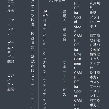
アカデミー
アニ
ス
利用規
PFI
メ・
ポ
約
RE
漫画
ー
CA
説
細則
for
ツ
MP
明
プライ
Soci
ファ
映
FI
会
バシー
al
ッ
像
RE
・
ポリ
Goo
ショ
・
ア
相
シー
d
ン
映
カ
談
特定商
CAM
画
デ
会
取引法
PFI
ゲー
書
ミ
に基づ
RE
ム・
籍
ー
く表記
for
サー
・
と
情報セ
Ente
ビス
雑
は
キュリ
rtain
開発
誌
ク
サ
ティ方
men
出
ラ
ポ
針
t
版
ウ
ー
反社基
CAM
ビジ
ビ
ド
ト
本方針
PFI
ネ
ュ
フ
サ
カスタ
RE
ス・
ー
ァ
ー
マーハ
for
起業
テ
ン
ビ
ラスメ
Spor
ィ
デ
ス
ントに
ts
ー
ィ
対する
CAM
・
ン
考え方
PFI
ヘ
グ