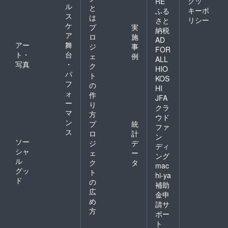
クッ
RE
ル
と
キーポ
ふる
ス
は
リシー
さと
ケ
プ
実
納税
ア
ロ
施
AD
アー
舞
ジ
事
FOR
ト・
台
ェ
例
ALL
写真
・
ク
HIO
パ
ト
KOS
フ
の
HI
ォ
作
JFA
ー
り
クラ
マ
方
ウド
ン
プ
統
ファ
ス
ロ
計
ン
ソー
ジ
デ
ディ
シャ
ェ
ー
ング
ル
ク
タ
mac
グッ
ト
hi-ya
ド
の
補助
広
金申
め
請サ
方
ポー
ト