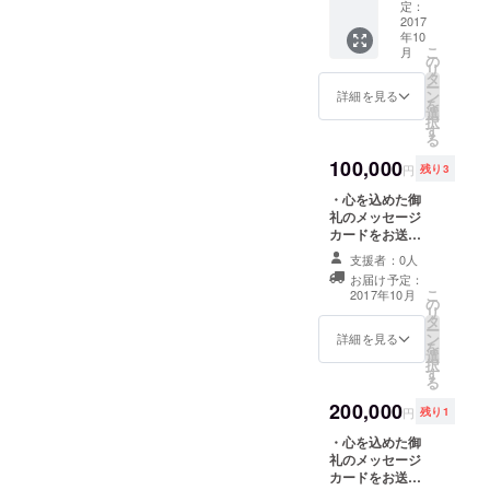
ていた
年間を
定：
だきま
2017
通して
年10
す。 ・
使用で
こ
月
今回新
きる今
の
リ
たに立
回だけ
タ
ー
ち上げ
のお得
ン
詳細を見る
を
る予定
で特別
選
択
のHPに
なパス
す
る
ご協力
ポート
者とし
100,000
をお送
円
残り3
てのク
りさせ
レジッ
・心を込めた御
ていた
トを表
礼のメッセージ
だきま
記させ
カードをお送り
す！ ※
ていた
させていただき
お披露
支援者：0人
だきま
ます。 ・今回新
目レセ
お届け予定：
す。
たに立ち上げる
プショ
こ
2017年10月
（ご希
の
予定のHPにご協
ン上映
リ
望者の
タ
力者としてのク
会では
ー
み） ・
ン
レジットを表記
使用で
詳細を見る
を
通常上
選
させていただき
きませ
択
映日に
す
ます。（ご希望
ん。
る
使用で
者のみ） ・
200,000
きる鑑
ICOUをプライ
円
残り1
賞券1枚
ベートの貸し切
・心を込めた御
をお送
りでディナーを
礼のメッセージ
りさせ
しながらお好き
カードをお送り
ていた
な映画を鑑賞で