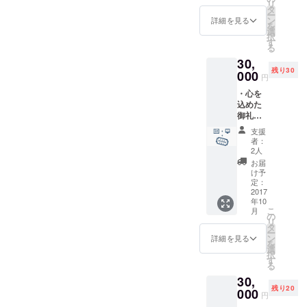
リ
せん。 その先でどういう場
たに立
賞券を
タ
でもそこに有ればきっと、
ー
ち上げ
ペア
ン
詳細を見る
を
になるのかは、私たちを含
る予定
（鑑賞
僕自身、これを見ているあ
選
択
のHPに
券2枚）
す
めてまだ誰にもわかりませ
る
なた自身。 そして顔も見た
ご協力
でお送
30,
者とし
りさせ
ん。 今のところはそれでい
事ないあの人も。 何かが起
残り30
てのク
000
ていた
円
いと思っています。 巻頭写
レジッ
だきま
こると思います。 僕も小学
・心を
トを表
す。 ※
真：七尾古写真アーカイブ
込めた
記させ
使用時
生の頃に見た名前すら忘れ
御礼の
ていた
は要予
メッ
た映画。。。 でも今でも鮮
だきま
約とな
支援
セージ
す。
りま
者：
明に残るあのシーンや、言
カード
（ご希
す。
2人
をお送
望者の
お届
葉。 心の支えになっていま
りさせ
み） ・
け予
ていた
映画上
定：
す。 そう言った機会を作り
だきま
2017
映日以
年10
す。 ・
たい。今は無き映画館。文
外で使
こ
月
今回新
用でき
の
リ
化的交流。 何より自分を変
たに立
るICOU
タ
ー
ち上げ
のディ
ン
詳細を見る
えてしまうような作品に出
を
る予定
ナー招
選
択
のHPに
待券を
す
会える。 そう言った物をこ
る
ご協力
ペア（2
30,
者とし
こ、七尾に復活させたいで
枚）で
残り20
てのク
000
お送り
円
す。 是非ともご協力お願い
レジッ
させて