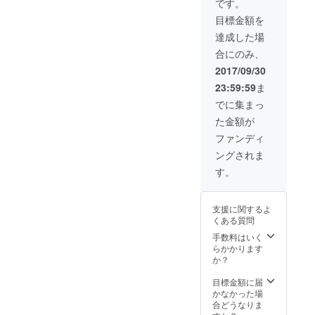
・映画の上映前
です。
さい！
に流すオープニ
目標金額を
ングロールで御
社のCMを放映さ
達成した場
せていただきま
合にのみ、
す。 ※期間：半
年間 ※公的秩序
2017/09/30
に反する内容は
23:59:59
ま
お断りさせてい
ただきます。
でに集まっ
た金額が
ファンディ
ングされま
す。
支援に関するよ
くある質問
手数料はいく
らかかります
か？
目標金額に届
かなかった場
合どうなりま