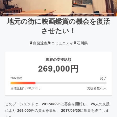
地元の街に映画鑑賞の機会を復活
させたい！
白藤達也
コミュニティ
石川県
現在の支援総額
269,000
円
終了
26
%達成
目標金額
1,000,000
円
支援者数
25
人
このプロジェクトは、
2017/08/26
に募集を開始し、
25
人の支援
により
269,000
円の資金を集め、
2017/09/30
に募集を終了しま
した