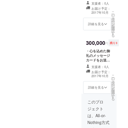
させていただき
だきま
きるペア招待券
支援者：0人
ます。 ・今回新
す。 ※
です！ 貸し切り
お届け予定：
たに立ち上げる
使用時
営業なのでお好
こ
2017年10月
の
予定のHPにご協
は要予
きな映画を持ち
リ
タ
力者としてのク
約とな
込みいただけま
ー
ン
レジットを表記
りま
詳細を見る
す。
を
選
させていただき
す。 ・
択
す
ます。（ご希望
一回に
る
者のみ） ・
限り上
300,000
ICOUの空間をプ
映作品
円
残り3
ライベートに貸
のリス
・心を込めた御
し切ってお好き
トから
礼のメッセージ
な演出のご相談
お好き
カードをお送り
に対応します！
な映画
させていただき
サプライズな演
をお選
支援者：0人
ます。 ・今回新
出でプロポーズ
びいた
お届け予定：
たに立ち上げる
に使うも良し、
だけま
こ
2017年10月
の
予定のHPにご協
大切な人への特
す！※上
リ
タ
力者としてのク
別なプレゼント
映日は
ー
ン
レジットを表記
詳細を見る
に使うも良し。
要調整
を
選
させていただき
スクリーンに流
択
す
ます。（ご希望
すショートムー
る
者のみ） ・上映
このプロ
ビーの制作、店
のお披露目とな
内をお花で飾る
ジェクト
る特別なレセプ
演出も可能。 ご
ションの招待券
は、All-or-
相談の上、ご一
をお送りさせて
緒に大切な計画
Nothing方式
いただきます。
を練らせてくだ