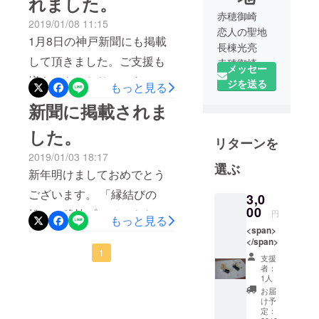
れました。
出来る限り多くの方とご
赤穂御崎
2019/01/08 11:15
いっしょに植樹が出来れば
恋人の聖地
1月8日の神戸新聞にも掲載
と思います。平日で急なご
長棟光亮
して頂きました。ご支援も
赤穂御崎で
案内となり申し訳ありませ
メッセー
雲火焼展示
増えてきており、スタッフ
ジを送る
もっと見る
ん。ご都合のいい方はお友
館 桃井
一同これからもがんばって
新聞に掲載されま
達を誘って頂いて是非ご参
ミュージア
参ります。桃井香子
ムを代表の
加下さい。 細やかですが、
した。
リターンを
桃井香子と
お茶とお菓子はご用意させ
2019/01/03 18:17
父の長棟州
て頂だこうと思っていま
選ぶ
彦と共に運
新年明けましておめでとう
す。 祭事：縁結びの松、植
営。]
ございます。 「縁結びの
3,0
赤穂の伝統
樹祭 日時：2月14日（木）
00
松」の移植プロジェクトが
円
もっと見る
工芸 雲火
15時～ 場所：桃井ミュージ
<span>
赤穂民報に掲載されまし
焼と赤穂段
</span>
アム（赤穂市御崎634） 参
通を中心に
た。 今後とも皆さまの応
1
支援
加費：無料 定員：30組 ＊ご
水琴窟や
者：
援、宜しくお願い致しま
1人
様々な美術
参加希望の方は、人数に限
お届
す。桃井香子
品を展示し
け予
りがありますので、桃井
定：
たミュージ