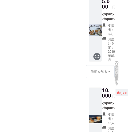
5,0
00
円
<span>
</span>
支援
者：
3人
お届
け予
定：
2019
年03
こ
月
の
リ
タ
ー
ン
詳細を見る
を
選
択
す
る
10,
残り20
000
円
<span>
</span>
支援
者：
13人
お届
け予