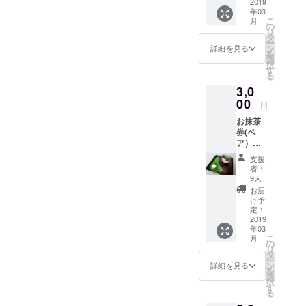
2019
ミュージアム（火曜定休）
アムで、来
年03
こ
月
館者が喜ん
までご連絡下さい。0791-
の
リ
タ
でくれそう
ー
56-9933（長棟）
ン
詳細を見る
を
な企画や空
選
択
間創りを手
す
る
掛ける。
3,0
00
円
お抹茶
券(ペ
ア）
は、
支援
コー
者：
ヒー・
9人
ジェ
お届
ラート
け予
へ変更
定：
も可能
2019
年03
です。
こ
月
の
リ
タ
ー
ン
詳細を見る
を
選
択
す
る