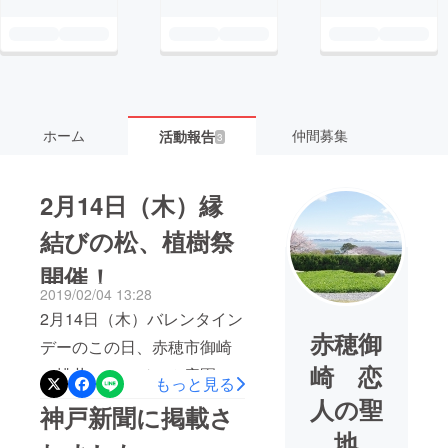
ホーム
仲間募集
活動報告
3
2月14日（木）縁
結びの松、植樹祭
開催！
2019/02/04 13:28
2月14日（木）バレンタイン
赤穂御
デーのこの日、赤穂市御崎
崎 恋
の桃井ミュージアム庭園で
もっと見る
縁結びの松の植樹祭を15時
人の聖
神戸新聞に掲載さ
より催したいと思います。
地