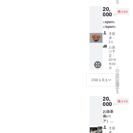
る
支援い
20,
ただい
残り20
た方に
000
円
個別に
<span>
ご連絡
</span>
させて
いただ
支援
き、日
者：
程調整
2人
をさせ
お届
ていた
け予
だきま
定：
2019
す。
年03
こ
月
の
リ
タ
ー
ン
詳細を見る
を
選
択
す
る
20,
残り10
000
円
お抹茶
券(ペ
ア）
は、
支援
コー
者：