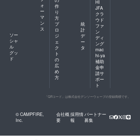
の
HI
ォ
作
JFA
ー
り
クラ
マ
方
ウド
ン
プ
統
ファ
ス
ロ
計
ン
ソー
ジ
デ
ディ
シャ
ェ
ー
ング
ル
ク
タ
mac
グッ
ト
hi-ya
ド
の
補助
広
金申
め
請サ
方
ポー
ト
「QRコード」は株式会社デンソーウェーブの登録商標です。
© CAMPFIRE,
会社概
採用情
パートナー
Inc.
要
報
募集