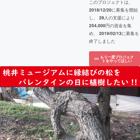
このプロジェクトは、
2018/12/20
に募集を開始
し、
29
人の支援により
254,000
円の資金を集
め、
2019/02/13
に募集を
終了しました
もう一度プロジェク
トをやってほしい