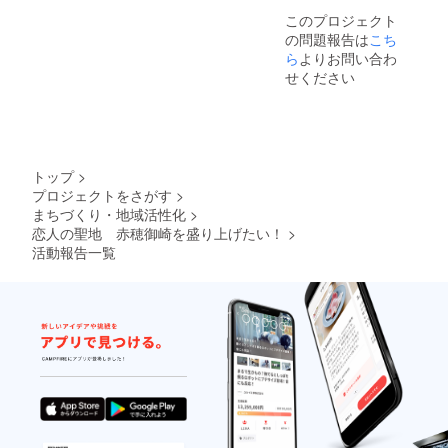
このプロジェクト
の問題報告は
こち
ら
よりお問い合わ
せください
トップ
>
プロジェクトをさがす
>
まちづくり・地域活性化
>
恋人の聖地 赤穂御崎を盛り上げたい！
>
活動報告一覧