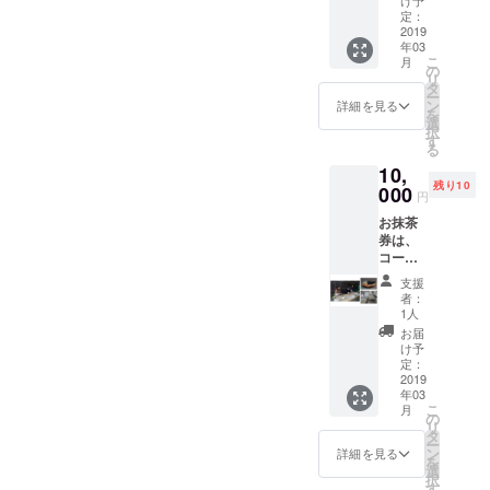
定：
2019
年03
こ
月
の
リ
タ
ー
ン
詳細を見る
を
選
択
す
る
10,
残り10
000
円
お抹茶
券は、
コー
ヒー・
支援
ジェ
者：
ラート
1人
へ変更
お届
も可能
け予
です。
定：
体験陶
2019
年03
芸は３
こ
月
月末以
の
リ
降を予
タ
ー
定して
ン
詳細を見る
を
いま
選
択
す。ご
す