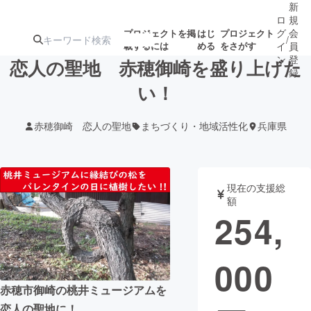
新
ロ
規
グ
会
プロジェクトを掲
はじ
プロジェクト
/
載するには
める
をさがす
イ
員
ン
登
恋人の聖地 赤穂御崎を盛り上げた
録
い！
人気のプロ
注目のリ
注目の新着プロ
募集終了が近いプ
もうすぐ公開
赤穂御崎 恋人の聖地
まちづくり・地域活性化
兵庫県
ジェクト
ターン
ジェクト
ロジェクト
されます
アート・写真
音楽
現在の支援総
額
254,
テクノロジー・ガジェット
ゲーム・サ
000
映像・映画
書籍・雑誌
赤穂市御崎の桃井ミュージアムを
ビジネス・起業
チャレンジ
恋人の聖地に！