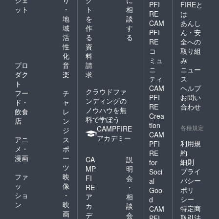
ジェ
り
ク
に
PFI
FIREと
ット
・
ト
相
RE
は
地
を
談
CAM
あんし
域
作
す
PFI
ん・安
活
る
る
RE
全への
性
資
コ
取り組
化
料
ミュ
み
プロ
音
請
ニ
ニュー
ダク
楽
求
ティ
ス
ト
CAM
ヘルプ
クラウドファ
フー
チ
PFI
お問い
ンディングの
ド・
ャ
RE
合わせ
ノウハウを無
飲食
レ
Crea
料で学ぼう
店
ン
tion
各種規定
CAMPFIRE
ジ
CAM
アカデミー
アニ
ス
利用規
PFI
メ・
ポ
約
RE
漫画
ー
CA
説
細則
for
ツ
MP
明
プライ
Soci
ファ
映
FI
会
バシー
al
ッ
像
RE
・
ポリ
Goo
ショ
・
ア
相
シー
d
ン
映
カ
談
特定商
CAM
画
デ
会
取引法
PFI