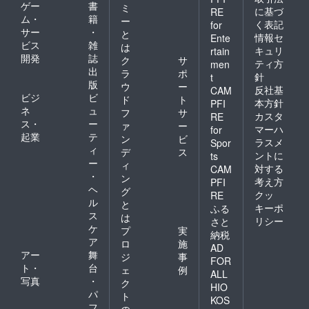
ゲー
書
ミ
に基づ
RE
ム・
籍
ー
く表記
for
サー
・
と
情報セ
Ente
ビス
雑
は
キュリ
rtain
開発
誌
ク
サ
ティ方
men
出
ラ
ポ
針
t
版
ウ
ー
反社基
CAM
ビジ
ビ
ド
ト
本方針
PFI
ネ
ュ
フ
サ
カスタ
RE
ス・
ー
ァ
ー
マーハ
for
起業
テ
ン
ビ
ラスメ
Spor
ィ
デ
ス
ントに
ts
ー
ィ
対する
CAM
・
ン
考え方
PFI
ヘ
グ
クッ
RE
ル
と
キーポ
ふる
ス
は
リシー
さと
ケ
プ
実
納税
ア
ロ
施
AD
アー
舞
ジ
事
FOR
ト・
台
ェ
例
ALL
写真
・
ク
HIO
パ
ト
KOS
フ