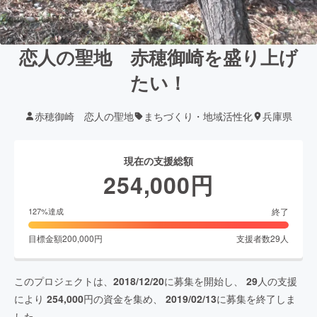
恋人の聖地 赤穂御崎を盛り上げ
たい！
赤穂御崎 恋人の聖地
まちづくり・地域活性化
兵庫県
現在の支援総額
254,000
円
終了
127
%達成
目標金額
200,000
円
支援者数
29
人
このプロジェクトは、
2018/12/20
に募集を開始し、
29
人の支援
により
254,000
円の資金を集め、
2019/02/13
に募集を終了しま
した