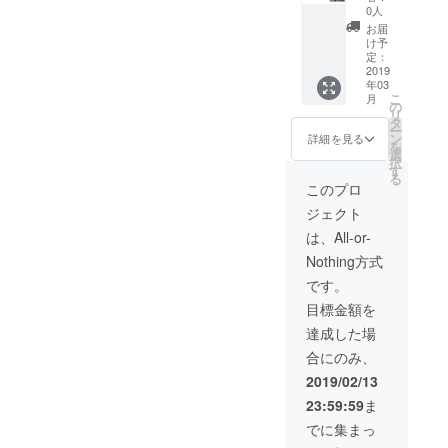
ヒー・
0人
ジェ
お届
ラート
け予
へ変更
定：
も可能
2019
年03
です。
こ
月
体験陶
の
リ
芸は３
タ
ー
月末以
ン
詳細を見る
を
降を予
選
択
定して
す
る
いま
このプロ
す。ご
ジェクト
支援い
ただい
は、All-or-
た方に
Nothing方式
個別に
ご連絡
です。
させて
目標金額を
いただ
き、日
達成した場
程調整
合にのみ、
をさせ
ていた
2019/02/13
だきま
23:59:59
ま
す。
でに集まっ