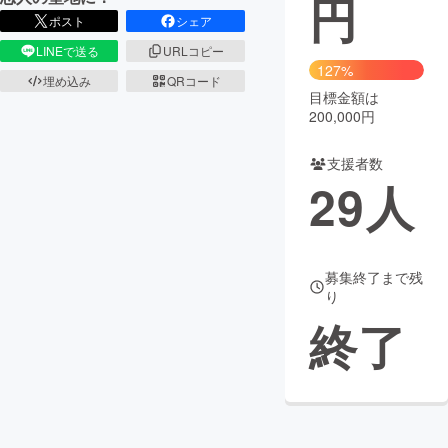
円
ポスト
シェア
まちづくり・地域活性化
LINEで送る
URLコピー
127%
埋め込み
QRコード
目標金額は
CAMPFIRE for Social Good
CAMPFIRE Creation
200,000円
CAMPFIREふるさと納税
machi-ya
コミュニティ
支援者数
29
人
募集終了まで残
り
終了