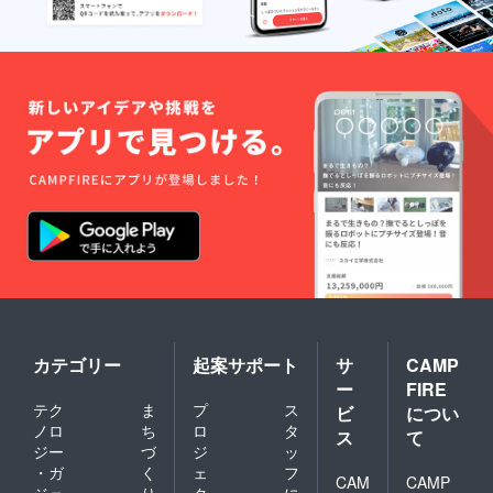
カテゴリー
起案サポート
サ
CAMP
ー
FIRE
テク
ま
プ
ス
ビ
につい
ノロ
ち
ロ
タ
ス
て
ジー
づ
ジ
ッ
・ガ
く
ェ
フ
CAM
CAMP