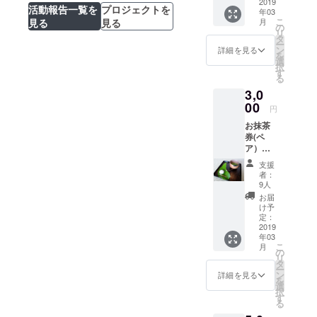
2019
活動報告一覧を
プロジェクトを
アムで、来
年03
こ
見る
見る
月
館者が喜ん
の
リ
タ
でくれそう
ー
ン
詳細を見る
を
な企画や空
選
択
間創りを手
す
る
掛ける。
3,0
00
円
お抹茶
券(ペ
ア）
は、
支援
コー
者：
ヒー・
9人
ジェ
お届
ラート
け予
へ変更
定：
も可能
2019
年03
です。
こ
月
の
リ
タ
ー
ン
詳細を見る
を
選
択
す
る