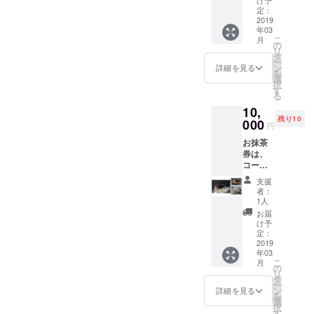
定：
2019
年03
こ
月
の
リ
タ
ー
ン
詳細を見る
を
選
択
す
る
10,
残り10
000
円
お抹茶
券は、
コー
ヒー・
支援
ジェ
者：
ラート
1人
へ変更
お届
も可能
け予
です。
定：
体験陶
2019
年03
芸は３
こ
月
月末以
の
リ
降を予
タ
ー
定して
ン
詳細を見る
を
いま
選
択
す。ご
す