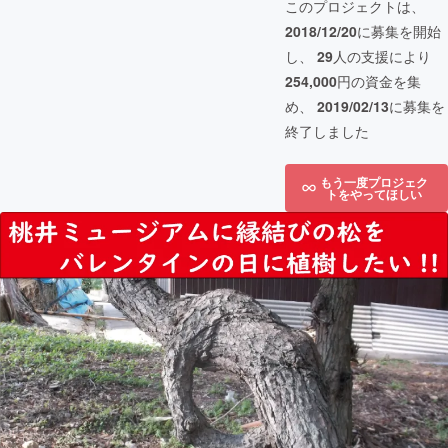
このプロジェクトは、
2018/12/20
に募集を開始
し、
29
人の支援により
254,000
円の資金を集
め、
2019/02/13
に募集を
終了しました
もう一度プロジェク
トをやってほしい