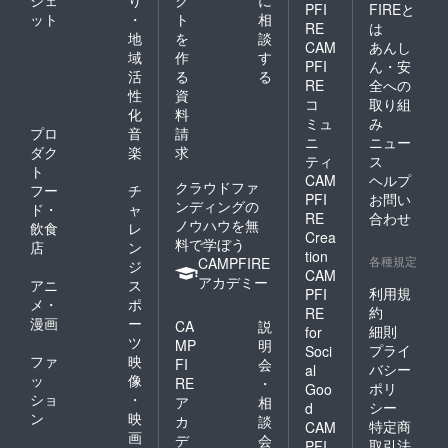
ジェ
り
ク
に
PFI
FIREと
ット
・
ト
相
RE
は
地
を
談
CAM
あんし
域
作
す
PFI
ん・安
活
る
る
RE
全への
性
資
コ
取り組
化
料
ミュ
み
プロ
音
請
ニ
ニュー
ダク
楽
求
ティ
ス
ト
CAM
ヘルプ
クラウドファ
フー
チ
PFI
お問い
ンディングの
ド・
ャ
RE
合わせ
ノウハウを無
飲食
レ
Crea
料で学ぼう
店
ン
tion
各種規定
CAMPFIRE
ジ
CAM
アカデミー
アニ
ス
利用規
PFI
メ・
ポ
約
RE
漫画
ー
CA
説
細則
for
ツ
MP
明
プライ
Soci
ファ
映
FI
会
バシー
al
ッ
像
RE
・
ポリ
Goo
ショ
・
ア
相
シー
d
ン
映
カ
談
特定商
CAM
画
デ
会
取引法
PFI