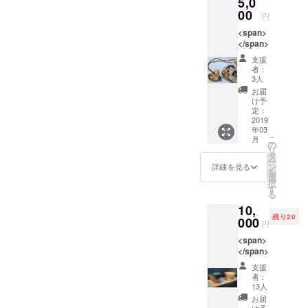
5,0
00
円
<span>
</span>
支援
者：
3人
お届
け予
定：
2019
年03
こ
月
の
リ
タ
ー
ン
詳細を見る
を
選
択
す
る
10,
残り20
000
円
<span>
</span>
支援
者：
13人
お届
け予