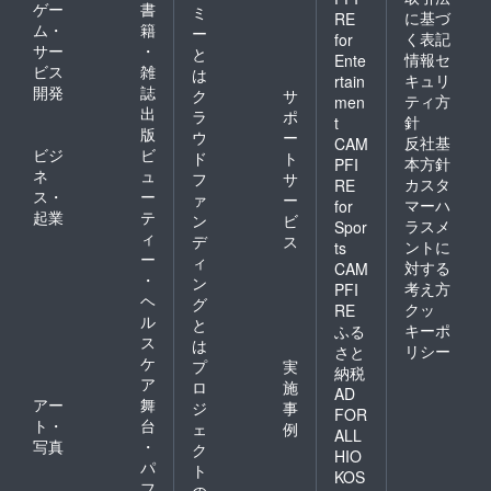
ゲー
書
ミ
に基づ
RE
ム・
籍
ー
く表記
for
サー
・
と
情報セ
Ente
ビス
雑
は
キュリ
rtain
開発
誌
ク
サ
ティ方
men
出
ラ
ポ
針
t
版
ウ
ー
反社基
CAM
ビジ
ビ
ド
ト
本方針
PFI
ネ
ュ
フ
サ
カスタ
RE
ス・
ー
ァ
ー
マーハ
for
起業
テ
ン
ビ
ラスメ
Spor
ィ
デ
ス
ントに
ts
ー
ィ
対する
CAM
・
ン
考え方
PFI
ヘ
グ
クッ
RE
ル
と
キーポ
ふる
ス
は
リシー
さと
ケ
プ
実
納税
ア
ロ
施
AD
アー
舞
ジ
事
FOR
ト・
台
ェ
例
ALL
写真
・
ク
HIO
パ
ト
KOS
フ