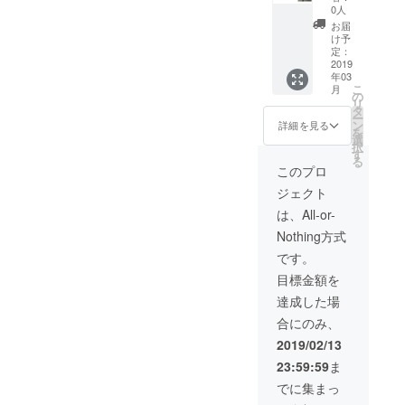
ヒー・
0人
ジェ
お届
ラート
け予
へ変更
定：
も可能
2019
年03
です。
こ
月
体験陶
の
リ
芸は３
タ
ー
月末以
ン
詳細を見る
を
降を予
選
択
定して
す
る
いま
このプロ
す。ご
ジェクト
支援い
ただい
は、All-or-
た方に
Nothing方式
個別に
ご連絡
です。
させて
目標金額を
いただ
き、日
達成した場
程調整
合にのみ、
をさせ
ていた
2019/02/13
だきま
23:59:59
ま
す。
でに集まっ