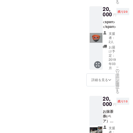
る
支援い
20,
ただい
残り20
た方に
000
円
個別に
<span>
ご連絡
</span>
させて
いただ
支援
き、日
者：
程調整
2人
をさせ
お届
ていた
け予
だきま
定：
2019
す。
年03
こ
月
の
リ
タ
ー
ン
詳細を見る
を
選
択
す
る
20,
残り10
000
円
お抹茶
券(ペ
ア）
は、
支援
コー
者：