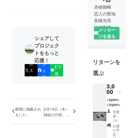
赤穂御崎
恋人の聖地
長棟光亮
赤穂御崎で
メッセー
雲火焼展示
ジを送る
シェアして
館 桃井
プロジェク
ミュージア
トをもっと
ムを代表の
応援！
LIN
リターンを
桃井香子と
ポ
シ
Eで
父の長棟州
ス
ェ
選ぶ
送
彦と共に運
ト
ア
る
営。]
3,0
赤穂の伝統
00
円
工芸 雲火
<span>
焼と赤穂段
</span>
通を中心に
新聞に掲載され
2月14日（木）
支援
ました。
縁結びの松、植
水琴窟や
者：
樹祭開催！
1人
様々な美術
お届
品を展示し
け予
定：
たミュージ