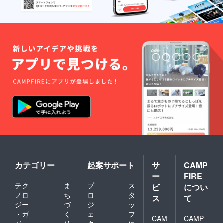
カテゴリー
起案サポート
サ
CAMP
ー
FIRE
テク
ま
プ
ス
ビ
につい
ノロ
ち
ロ
タ
ス
て
ジー
づ
ジ
ッ
・ガ
く
ェ
フ
CAM
CAMP