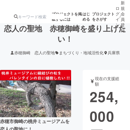
新
ロ
規
グ
会
プロジェクトを掲
はじ
プロジェクト
/
載するには
める
をさがす
イ
員
ン
登
恋人の聖地 赤穂御崎を盛り上げた
録
い！
人気のプロ
注目のリ
注目の新着プロ
募集終了が近いプ
もうすぐ公開
赤穂御崎 恋人の聖地
まちづくり・地域活性化
兵庫県
ジェクト
ターン
ジェクト
ロジェクト
されます
アート・写真
音楽
現在の支援総
額
254,
テクノロジー・ガジェット
ゲーム・サ
000
映像・映画
書籍・雑誌
赤穂市御崎の桃井ミュージアムを
ビジネス・起業
チャレンジ
恋人の聖地に！