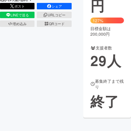
円
ポスト
シェア
まちづくり・地域活性化
LINEで送る
URLコピー
127%
埋め込み
QRコード
目標金額は
CAMPFIRE for Social Good
CAMPFIRE Creation
200,000円
CAMPFIREふるさと納税
machi-ya
コミュニティ
支援者数
29
人
募集終了まで残
り
終了