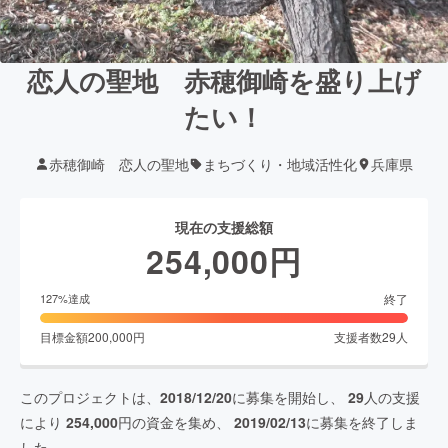
恋人の聖地 赤穂御崎を盛り上げ
たい！
赤穂御崎 恋人の聖地
まちづくり・地域活性化
兵庫県
現在の支援総額
254,000
円
終了
127
%達成
目標金額
200,000
円
支援者数
29
人
このプロジェクトは、
2018/12/20
に募集を開始し、
29
人の支援
により
254,000
円の資金を集め、
2019/02/13
に募集を終了しま
した