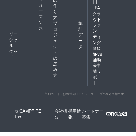
の
HI
ォ
作
JFA
ー
り
クラ
マ
方
ウド
ン
プ
統
ファ
ス
ロ
計
ン
ソー
ジ
デ
ディ
シャ
ェ
ー
ング
ル
ク
タ
mac
グッ
ト
hi-ya
ド
の
補助
広
金申
め
請サ
方
ポー
ト
「QRコード」は株式会社デンソーウェーブの登録商標です。
© CAMPFIRE,
会社概
採用情
パートナー
Inc.
要
報
募集