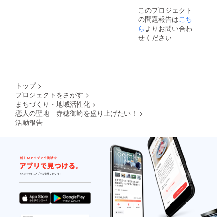
このプロジェクト
の問題報告は
こち
ら
よりお問い合わ
せください
トップ
>
プロジェクトをさがす
>
まちづくり・地域活性化
>
恋人の聖地 赤穂御崎を盛り上げたい！
>
活動報告