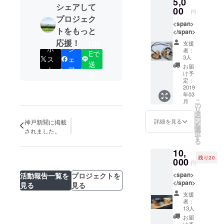
5,0
シェアして
00
円
プロジェク
<span>
トをもっと
</span>
応援！
LIN
支援
ポ
シ
者：
Eで
3人
ス
ェ
送
お届
ト
ア
け予
る
定：
2019
年03
こ
月
の
リ
タ
ー
ン
詳細を見る
神戸新聞に掲載
を
選
されました。
択
す
る
10,
残り20
000
円
<span>
活動報告一覧を
プロジェクトを
</span>
見る
見る
支援
者：
13人
お届
け予