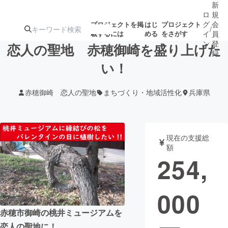
新
ロ
規
グ
会
プロジェクトを掲
はじ
プロジェクト
/
載するには
める
をさがす
イ
員
ン
登
恋人の聖地 赤穂御崎を盛り上げた
録
い！
人気のプロ
注目のリ
注目の新着プロ
募集終了が近いプ
もうすぐ公開
赤穂御崎 恋人の聖地
まちづくり・地域活性化
兵庫県
ジェクト
ターン
ジェクト
ロジェクト
されます
アート・写真
音楽
現在の支援総
額
254,
テクノロジー・ガジェット
ゲーム・サ
000
映像・映画
書籍・雑誌
赤穂市御崎の桃井ミュージアムを
ビジネス・起業
チャレンジ
恋人の聖地に！