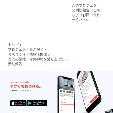
このプロジェクト
の問題報告は
こち
ら
よりお問い合わ
せください
トップ
>
プロジェクトをさがす
>
まちづくり・地域活性化
>
恋人の聖地 赤穂御崎を盛り上げたい！
>
活動報告