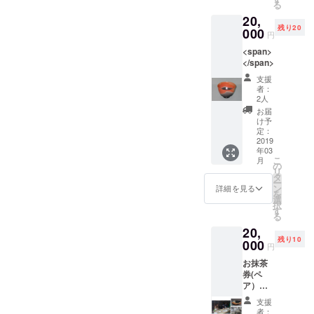
る
支援い
20,
ただい
残り20
た方に
000
円
個別に
<span>
ご連絡
</span>
させて
いただ
支援
き、日
者：
程調整
2人
をさせ
お届
ていた
け予
だきま
定：
2019
す。
年03
こ
月
の
リ
タ
ー
ン
詳細を見る
を
選
択
す
る
20,
残り10
000
円
お抹茶
券(ペ
ア）
は、
支援
コー
者：