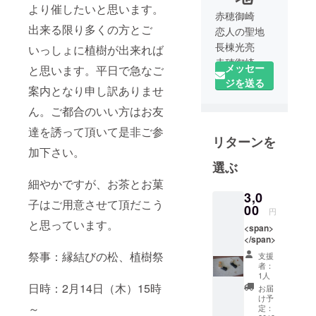
より催したいと思います。
赤穂御崎
出来る限り多くの方とご
恋人の聖地
長棟光亮
いっしょに植樹が出来れば
赤穂御崎で
メッセー
と思います。平日で急なご
雲火焼展示
ジを送る
案内となり申し訳ありませ
館 桃井
ミュージア
ん。ご都合のいい方はお友
ムを代表の
達を誘って頂いて是非ご参
リターンを
桃井香子と
加下さい。
父の長棟州
選ぶ
彦と共に運
細やかですが、お茶とお菓
営。]
3,0
赤穂の伝統
子はご用意させて頂だこう
00
円
工芸 雲火
と思っています。
<span>
焼と赤穂段
</span>
通を中心に
祭事：縁結びの松、植樹祭
支援
水琴窟や
者：
1人
様々な美術
日時：2月14日（木）15時
お届
品を展示し
け予
～
定：
たミュージ