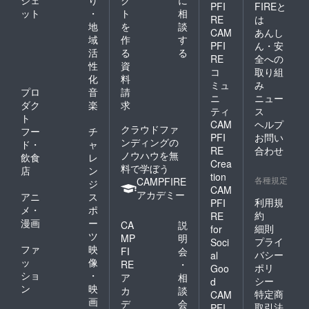
ジェ
り
ク
に
PFI
FIREと
ット
・
ト
相
RE
は
地
を
談
CAM
あんし
域
作
す
PFI
ん・安
活
る
る
RE
全への
性
資
コ
取り組
化
料
ミュ
み
プロ
音
請
ニ
ニュー
ダク
楽
求
ティ
ス
ト
CAM
ヘルプ
クラウドファ
フー
チ
PFI
お問い
ンディングの
ド・
ャ
RE
合わせ
ノウハウを無
飲食
レ
Crea
料で学ぼう
店
ン
tion
各種規定
CAMPFIRE
ジ
CAM
アカデミー
アニ
ス
利用規
PFI
メ・
ポ
約
RE
漫画
ー
CA
説
細則
for
ツ
MP
明
プライ
Soci
ファ
映
FI
会
バシー
al
ッ
像
RE
・
ポリ
Goo
ショ
・
ア
相
シー
d
ン
映
カ
談
特定商
CAM
画
デ
会
取引法
PFI