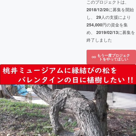
このプロジェクトは、
2018/12/20
に募集を開始
し、
29
人の支援により
254,000
円の資金を集
め、
2019/02/13
に募集を
終了しました
もう一度プロジェク
トをやってほしい