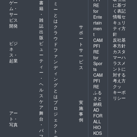
ゲー
書
ミ
に基づ
RE
ム・
籍
ー
く表記
for
サー
・
と
情報セ
Ente
ビス
雑
は
キュリ
rtain
開発
誌
ク
サ
ティ方
men
出
ラ
ポ
針
t
版
ウ
ー
反社基
CAM
ビジ
ビ
ド
ト
本方針
PFI
ネ
ュ
フ
サ
カスタ
RE
ス・
ー
ァ
ー
マーハ
for
起業
テ
ン
ビ
ラスメ
Spor
ィ
デ
ス
ントに
ts
ー
ィ
対する
CAM
・
ン
考え方
PFI
ヘ
グ
クッ
RE
ル
と
キーポ
ふる
ス
は
リシー
さと
ケ
プ
実
納税
ア
ロ
施
AD
アー
舞
ジ
事
FOR
ト・
台
ェ
例
ALL
写真
・
ク
HIO
パ
ト
KOS
フ