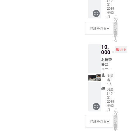
定：
2019
年03
こ
月
の
リ
タ
ー
ン
詳細を見る
を
選
択
す
る
10,
残り10
000
円
お抹茶
券は、
コー
ヒー・
支援
ジェ
者：
ラート
1人
へ変更
お届
も可能
け予
です。
定：
体験陶
2019
年03
芸は３
こ
月
月末以
の
リ
降を予
タ
ー
定して
ン
詳細を見る
を
いま
選
択
す。ご
す