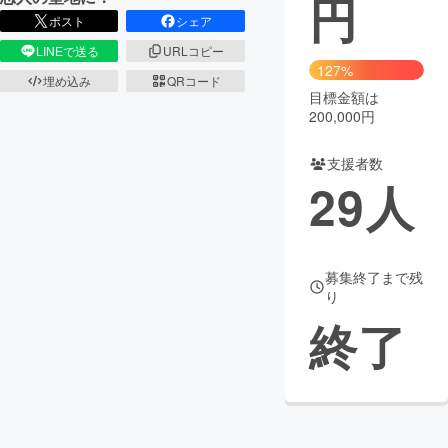
円
ポスト
シェア
まちづくり・地域活性化
LINEで送る
URLコピー
127%
埋め込み
QRコード
目標金額は
CAMPFIRE for Social Good
CAMPFIRE Creation
200,000円
CAMPFIREふるさと納税
machi-ya
コミュニティ
支援者数
29
人
募集終了まで残
り
終了