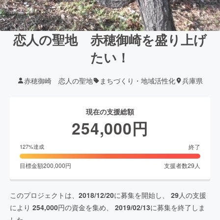
恋人の聖地 赤穂御崎を盛り上げ
たい！
赤穂御崎 恋人の聖地
まちづくり・地域活性化
兵庫県
現在の支援総額
254,000
円
終了
127
%達成
目標金額
200,000
円
支援者数
29
人
このプロジェクトは、
2018/12/20
に募集を開始し、
29
人の支援
により
254,000
円の資金を集め、
2019/02/13
に募集を終了しま
した