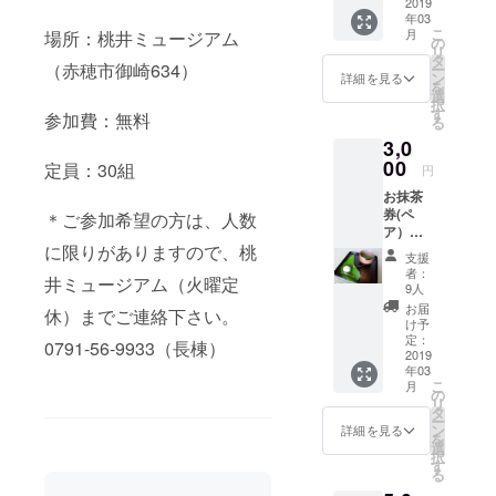
2019
アムで、来
年03
こ
月
場所：桃井ミュージアム
館者が喜ん
の
リ
タ
でくれそう
（赤穂市御崎634）
ー
ン
詳細を見る
を
な企画や空
選
択
間創りを手
す
参加費：無料
る
掛ける。
3,0
00
定員：30組
円
お抹茶
券(ペ
＊ご参加希望の方は、人数
ア）
は、
に限りがありますので、桃
支援
コー
者：
井ミュージアム（火曜定
ヒー・
9人
ジェ
お届
休）までご連絡下さい。
ラート
け予
へ変更
定：
0791-56-9933（長棟）
も可能
2019
年03
です。
こ
月
の
リ
タ
ー
ン
詳細を見る
を
選
択
す
る