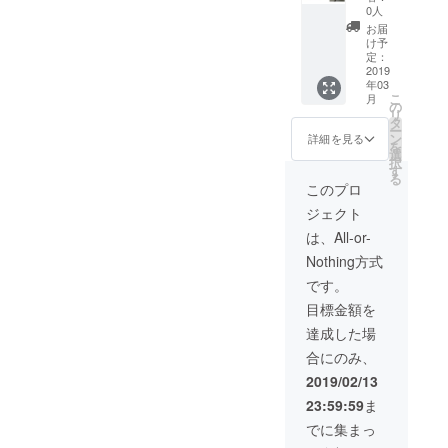
ヒー・
0人
ジェ
お届
ラート
け予
へ変更
定：
も可能
2019
年03
です。
こ
月
体験陶
の
リ
芸は３
タ
ー
月末以
ン
詳細を見る
を
降を予
選
択
定して
す
る
いま
このプロ
す。ご
ジェクト
支援い
ただい
は、All-or-
た方に
Nothing方式
個別に
ご連絡
です。
させて
目標金額を
いただ
き、日
達成した場
程調整
合にのみ、
をさせ
ていた
2019/02/13
だきま
23:59:59
ま
す。
でに集まっ