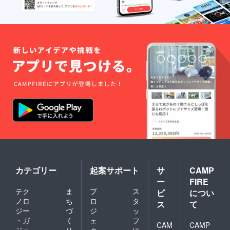
カテゴリー
起案サポート
サ
CAMP
ー
FIRE
テク
ま
プ
ス
ビ
につい
ノロ
ち
ロ
タ
ス
て
ジー
づ
ジ
ッ
・ガ
く
ェ
フ
CAM
CAMP