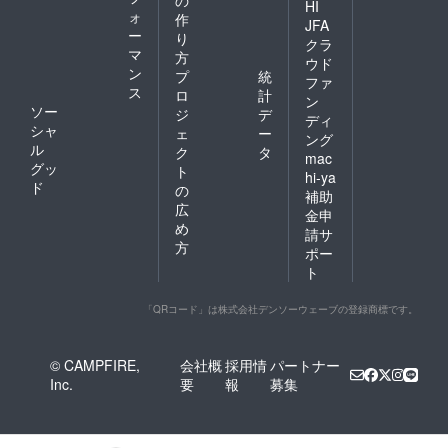
の
HI
ォ
作
JFA
ー
り
クラ
マ
方
ウド
ン
プ
統
ファ
ス
ロ
計
ン
ソー
ジ
デ
ディ
シャ
ェ
ー
ング
ル
ク
タ
mac
グッ
ト
hi-ya
ド
の
補助
広
金申
め
請サ
方
ポー
ト
「QRコード」は株式会社デンソーウェーブの登録商標です。
© CAMPFIRE,
会社概
採用情
パートナー
Inc.
要
報
募集