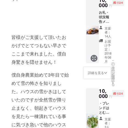
能店舗：【小松
の集まる大
残り24
000
市】〇ARU(夜の
円
会に出場し
み)〇こまつ町家
お礼・
文庫（カフェメ
ました。
状況報
ニュー注文時に
告メー
文庫珈琲・加賀
ルと手
棒茶・本日のミ
支援
紙
ニケーキのいず
者：
14人
皆様がご支援して頂いたお
れか）【能美
市】〇Lanit
お届
かげでとてつもない早さで
け予
cafe Joki(ソフ
定：
トドリンクのみ)
ここまで来れました。僕自
2018
〇Bistro A
年06
い
table(夜のみ、
こ
身驚きを隠せません！
月
しかわ
の
コース料理の予
リ
の新し
タ
約に限り乾杯ド
ー
いお米
ン
詳細を見る
リンク4名までプ
僕自身農業始めて3年目で始
を
「ひゃ
選
レゼント)
択
くまん
す
めて雪の怖さを知りまし
る
穀」を
10,
使用し
た。ハウスの雪かきはして
残り24
た三種
000
円
いたのですが全然雪が降り
のプレ
・ブレ
ミアム
止まなく、朝起きてハウス
ンドは
な「ご
とむぎ
はんば
を見たら一棟潰れている事
茶ペッ
～が」
支援
トボト
です。
者：
に気づき急いで他のハウス
ル（500
・ハン
3人