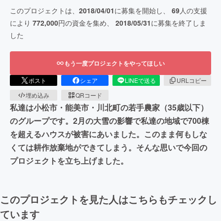
このプロジェクトは、
2018/04/01
に募集を開始し、
69
人の支援
により
772,000
円の資金を集め、
2018/05/31
に募集を終了しま
した
もう一度プロジェクトをやってほしい
ポスト
シェア
LINEで送る
URLコピー
埋め込み
QRコード
私達は小松市・能美市・川北町の若手農家（35歳以下）
のグループです。2月の大雪の影響で私達の地域で700棟
を超えるハウスが被害にあいました。このまま何もしな
くては耕作放棄地ができてしまう。そんな思いで今回の
プロジェクトを立ち上げました。
このプロジェクトを見た人はこちらもチェックし
ています