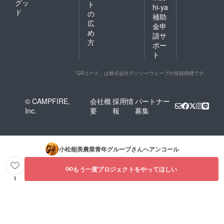
グッ
ト
hi-ya
ド
の
補助
広
金申
め
請サ
方
ポー
ト
「QRコード」は株式会社デンソーウェーブの登録商標です。
© CAMPFIRE,
会社概
採用情
パートナー
Inc.
要
報
募集
小松能美農業青年グループ
さんへアンコール
もう一度プロジェクトをやってほしい
1