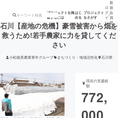
新
ロ
規
グ
会
プロジェクトを掲
はじ
プロジェクト
/
載するには
める
をさがす
イ
員
ン
登
石川【産地の危機】豪雪被害から畑を
録
救うため!若手農家に力を貸してくだ
さい
人気のプロ
注目のリ
注目の新着プロ
募集終了が近いプ
もうすぐ公開
ジェクト
ターン
ジェクト
ロジェクト
されます
小松能美農業青年グループ
まちづくり・地域活性化
石川県
アート・写真
音楽
現在の支援総
テクノロジー・ガジェット
ゲーム・サ
額
772,
映像・映画
書籍・雑誌
000
ビジネス・起業
チャレンジ