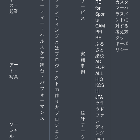
フ
サ
カスタ
RE
ス・
ー
ァ
ー
マーハ
for
起業
テ
ン
ビ
ラスメ
Spor
ィ
デ
ス
ントに
ts
ー
ィ
対する
CAM
・
ン
考え方
PFI
ヘ
グ
クッ
RE
ル
と
キーポ
ふる
ス
は
リシー
さと
ケ
プ
実
納税
ア
ロ
施
AD
アー
舞
ジ
事
FOR
ト・
台
ェ
例
ALL
写真
・
ク
HIO
パ
ト
KOS
フ
の
HI
ォ
作
JFA
ー
り
クラ
マ
方
ウド
ン
プ
統
ファ
ス
ロ
計
ン
ソー
ジ
デ
ディ
シャ
ェ
ー
ング
ル
ク
タ
mac