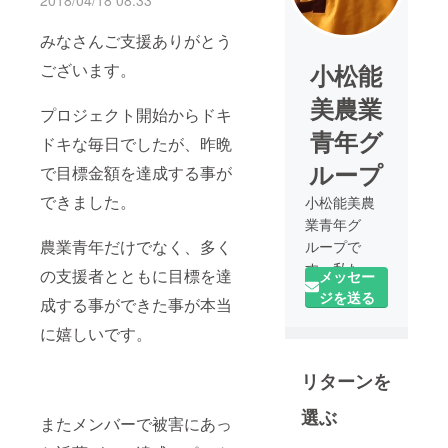
2018/04/18 08:33
みなさんご支援ありがとう
ございます。
小松能
美農業
プロジェクト開始からドキ
青年グ
ドキな毎日でしたが、昨晩
ループ
で目標金額を達成する事が
できました。
小松能美農
業青年グ
農業青年だけでなく、多く
ループで
す。私たち
の支援者とともに目標を達
メッセー
は小松市・
ジを送る
成する事ができた事が本当
能美市・川
に嬉しいです。
北町の35歳
以下の若手
リターンを
農家の集ま
りです。
選ぶ
またメンバーで被害にあっ
2018年で創
業25年、現