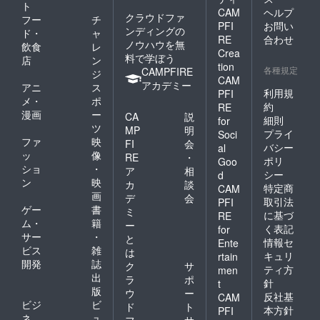
ト
CAM
ヘルプ
クラウドファ
フー
チ
PFI
お問い
ンディングの
ド・
ャ
RE
合わせ
ノウハウを無
飲食
レ
Crea
料で学ぼう
店
ン
tion
各種規定
CAMPFIRE
ジ
CAM
アカデミー
アニ
ス
利用規
PFI
メ・
ポ
約
RE
漫画
ー
CA
説
細則
for
ツ
MP
明
プライ
Soci
ファ
映
FI
会
バシー
al
ッ
像
RE
・
ポリ
Goo
ショ
・
ア
相
シー
d
ン
映
カ
談
特定商
CAM
画
デ
会
取引法
PFI
ゲー
書
ミ
に基づ
RE
ム・
籍
ー
く表記
for
サー
・
と
情報セ
Ente
ビス
雑
は
キュリ
rtain
開発
誌
ク
サ
ティ方
men
出
ラ
ポ
針
t
版
ウ
ー
反社基
CAM
ビジ
ビ
ド
ト
本方針
PFI
ネ
ュ