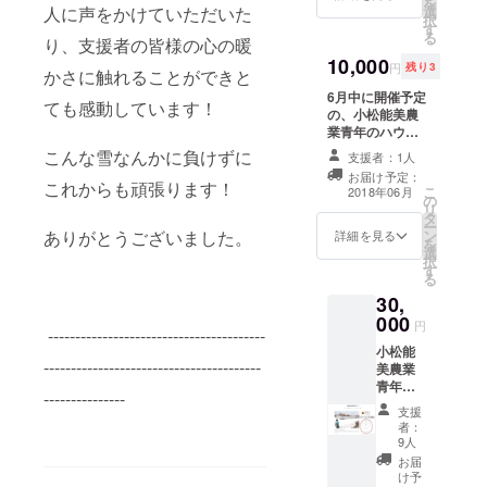
を
料・保
べてノ
選
人に声をかけていただいた
カレ
択
存料未
ンカ
す
－：金
る
使用) ・
り、支援者の皆様の心の暖
フェイ
沢カレ
ミディ
10,000
ンで
－と能
円
残り3
かさに触れることができと
トマト
す。は
登豚の
ドレッ
6月中に開催予定
とむぎ
ミル
ても感動しています！
シング:
の、小松能美農
は穀物
フィ－
実はも
業青年のハウス
の中で
ユ風と
ちろん
撤去体験で一緒
も栄養
んかつ
こんな雪なんかに負けずに
支援者：1人
皮も種
に倒壊したハウ
価が高
を具材
お届け予定：
も丸ご
スの撤去を行い
く、タ
にした
これからも頑張ります！
こ
2018年06月
と使
の
ます。
ンパク
も
リ
い、マ
タ
質・脂
の
ー
イルド
ン
ありがとうございました。
肪・カ
詳細を見る
http://w
を
なのに
選
ルシウ
ww.is-
択
爽やか
す
ム・
ja.jp/ne
る
なド
鉄・ビ
agari/pr
30,
レッシ
タミン
oduct/b
000
ングに
B1,B2
erger.ht
円
----------------------------------------
仕上げ
・アミ
ml
小松能
ていま
ノ酸組
----------------------------------------
美農業
す。サ
成が豊
青年の
ラダや
富で
---------------
HPに今
温野
す。ブ
支援
回のプ
菜・冷
レンド
者：
ロジェ
製パス
9人
はとむ
クトの
タに
ぎ茶は
お届
支援
たっぷ
け予
能美市