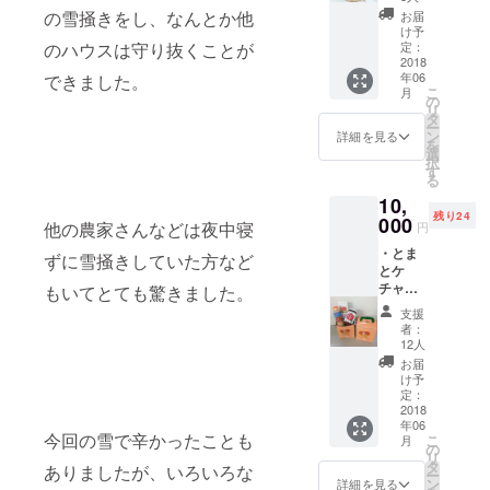
ｍｌ）
トン
の雪掻きをし、なんとか他
お届
×1本 ・
風：金
け予
ブレン
沢のグ
定：
のハウスは守り抜くことが
ドはと
2018
ルメで
年06
できました。
むぎ茶
あるハ
こ
月
ティー
ントン
の
リ
ハ゜ッ
ライス
タ
ー
ク（ひ
をイメ
ン
詳細を見る
を
も付き
－ジ
選
択
タイプ3
し、ケ
す
る
ｇ×5Ｐ
チャッ
10,
入り）
プ風味
残り24
×1袋 ・
000
に味付
他の農家さんなどは夜中寝
円
はとむ
けした
・とま
ぎ茶
もの）
ずに雪掻きしていた方など
とケ
ティー
・蓮根
チャッ
パック
もいてとても驚きました。
ハンバ
プ：ト
（12ｇ
－グ：
支援
マトの
×20Ｐ入
加賀レ
者：
旨味と
り）×1
ンコン
12人
甘味が
袋 能
を使っ
お届
凝縮し
美市産
たふん
け予
た､トマ
のはと
定：
わりハ
トの味
2018
むぎを
ンバ－
年06
が濃い
使用し
グをサ
今回の雪で辛かったことも
こ
月
ケ
ていま
の
ンドし
リ
チャッ
す。商
タ
たもの
ありましたが、いろいろな
ー
プ(着色
品はす
ン
・金沢
詳細を見る