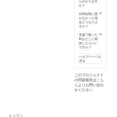
らかかります
か？
目標金額に届
かなかった場
合どうなりま
すか？
支援で困った
時はどこに相
談したらいい
ですか？
ヘルプページを
見る
このプロジェクト
の問題報告は
こち
ら
よりお問い合わ
せください
トップ
>