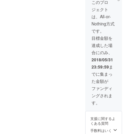
設けま
このプロ
す。
ジェクト
（地
域：小
は、All-or-
松市
Nothing方式
交通
費・飲
です。
食代が
目標金額を
発生す
る場合
達成した場
は個人
合にのみ、
負担で
お願い
2018/05/31
致しま
23:59:59
ま
す）
でに集まっ
た金額が
ファンディ
ングされま
す。
支援に関するよ
くある質問
手数料はいく