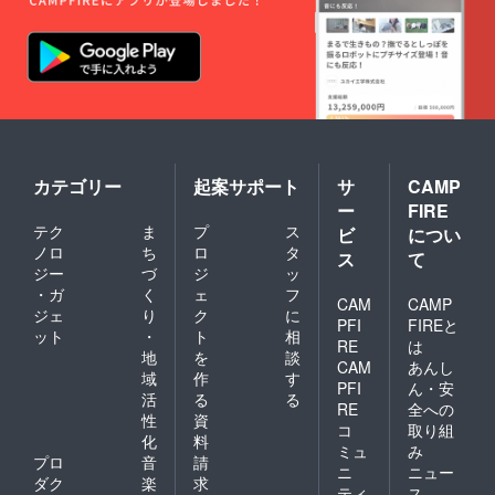
カテゴリー
起案サポート
サ
CAMP
ー
FIRE
テク
ま
プ
ス
ビ
につい
ノロ
ち
ロ
タ
ス
て
ジー
づ
ジ
ッ
・ガ
く
ェ
フ
CAM
CAMP
ジェ
り
ク
に
PFI
FIREと
ット
・
ト
相
RE
は
地
を
談
CAM
あんし
域
作
す
PFI
ん・安
活
る
る
RE
全への
性
資
コ
取り組
化
料
ミュ
み
プロ
音
請
ニ
ニュー
ダク
楽
求
ティ
ス