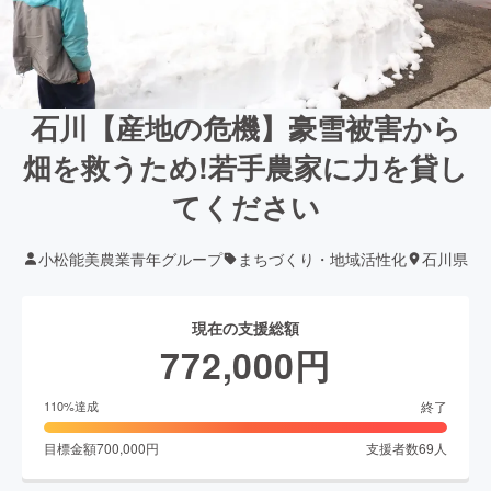
石川【産地の危機】豪雪被害から
畑を救うため!若手農家に力を貸し
てください
小松能美農業青年グループ
まちづくり・地域活性化
石川県
現在の支援総額
772,000
円
終了
110
%達成
目標金額
700,000
円
支援者数
69
人