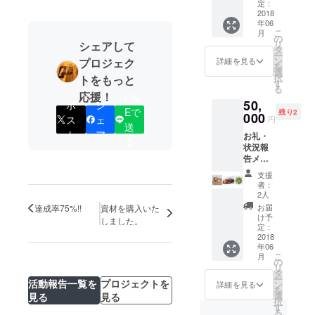
者・支
定：
りかけ
産の玄
援店と
2018
てお召
米・大
年06
して名
し上が
麦をし
こ
月
前・HP
の
りくだ
ようし
リ
シェアして
リンク
タ
さい。
た香ば
ー
を掲載
ン
・カ
プロジェク
詳細を見る
しく、
を
させて
選
レール
すっき
択
トをもっと
いただ
す
ウ：小
りとし
る
きま
松市産
応援！
たお茶
LIN
50,
す。 サ
ポ
シ
のトマ
で
Eで
残り2
イド
000
トと小
ス
ェ
す。
円
送
バーに
麦を
ト
ア
お礼・
掲載す
使って
る
状況報
るの
家族で
告メー
で、
食べら
ルと手
ページ
れるカ
支援
紙・JA
を移動
レール
者：
小松
しても
2人
ウ
市・能
リンク
http://w
お届
達成率75%!!
資材を購入いた
美・根
ボタン
け予
ww.ja-
しました。
上の加
が表示
定：
komats
工品に
2018
されま
ushi.or.j
年06
加え、
す。
p/
こ
月
小松能
の
リ
美農業
タ
ー
青年と
活動報告一覧を
プロジェクトを
ン
詳細を見る
を
の交流
選
見る
見る
択
の場を
す
る