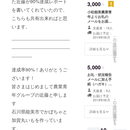
た近藤が90%達成レポート
3,000
円
在は会員11
を書いてくれていたので、
名で活動し
小松能美農業青
年よりお礼の
こちらも共有出来ればと思
ています。
メールをお届け
会員は米・
いたします。頂
います。
支援者：19人
いた支援金が撤
トマト・丸
お届け予定：
去資材と変わ
いも・イグ
こ
2018年06月
----------------------------------------
の
り、資材を使用
リ
サなどを栽
タ
されている様子
ー
----------------------------------------
ン
や、撤去後の土
詳細を見る
培していま
を
選
地で栽培された
択
--------------
す。地域で
す
農作物の状況、
る
の食育活動
地元野菜を使っ
5,000
たレシピ、資材
円
達成率90%！ありがとうご
や、近年は
をレンタルした
お礼・状況報告
異業種の方
方からの感謝の
ざいます！
メールに加え手
言葉などを情報
と共に、地
紙（ハガキ）を
皆さまはじめまして農業青
をメールにてお
域農業・食
お届けいたしま
伝えします。
支援者：9人
す。ハガキは地
年グループの近藤と申しま
文化を盛り
お届け予定：
元野菜を使用す
こ
2018年06月
上げる活動
の
る小松・能美地
す
リ
タ
区の飲食店やカ
を始めてい
ー
石川県能美市でかぼちゃと
ン
フェで使用でき
詳細を見る
ます。2017
を
選
るドリンクチ
択
加賀丸いもを作っていま
年には全国
す
ケット等になり
る
ます。 □使用可
の若手農家
す。
10,