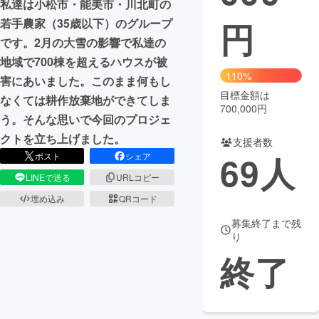
私達は小松市・能美市・川北町の
円
若手農家（35歳以下）のグループ
まちづくり・地域活性化
です。2月の大雪の影響で私達の
地域で700棟を超えるハウスが被
CAMPFIRE for Social Good
CAMPFIRE Creation
110%
害にあいました。このまま何もし
CAMPFIREふるさと納税
machi-ya
コミュニティ
目標金額は
なくては耕作放棄地ができてしま
700,000円
う。そんな思いで今回のプロジェ
クトを立ち上げました。
支援者数
69
人
ポスト
シェア
LINEで送る
URLコピー
埋め込み
QRコード
募集終了まで残
り
終了