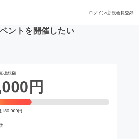
ログイン
/
新規会員登録
イベントを開催したい
うすぐ公開されます
支援総額
プロダクト
,000
円
ファッション
スポーツ
50,000円
数
ア
ソーシャルグッド
人