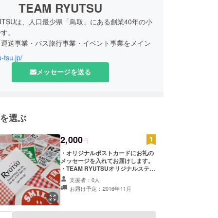
TEAM RYUTSU
RYUTSUは、人口最少県「鳥取」にある創業40年の小
です。
、運送事業・バス旅行事業・イベント事業をメイン
u-tsu.jp/
祭や蜂の巣駆除なども行っています。
メッセージを送る
ービスがあるように見えますが、始まりの多くが、
からの「困ったな・・・」の声。
“困りごと”に耳を傾けていたら「地域密着サービ
を選ぶ
私たちの仕事になった！
ています。
2,000
円
・オリジナルポストカードにお礼の
メッセージを入れてお届けします。
・TEAM RYUTSUオリジナルステッ
カーを5枚お送りします。 ステッ
支援者：0人
カーのデザインが変更になることが
お届け予定：2016年11月
ございます。