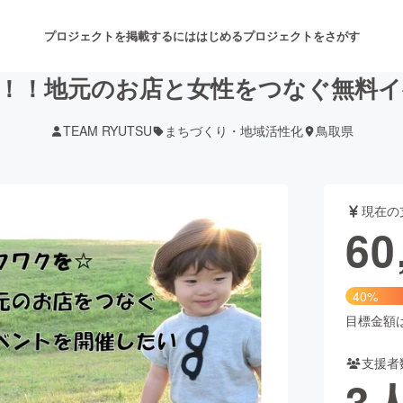
プロジェクトを掲載するには
はじめる
プロジェクトをさがす
！！地元のお店と女性をつなぐ無料
TEAM RYUTSU
まちづくり・地域活性化
鳥取県
注目のリターン
注目の新着プロジェクト
募集終了が近いプロジェクト
も
現在の
音楽
舞台・パフォーマンス
60
ゲーム・サービス開発
フード・飲食店
40%
書籍・雑誌出版
アニメ・漫画
目標金額は1
支援者
チャレンジ
ビューティー・ヘルスケ
3