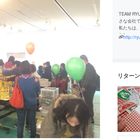
TEAM 
さな会社
私たちは
とし、
http://ry
ペット葬
多様なサ
お客さま
お客さまの
リターン
ス業」が
そう思っ