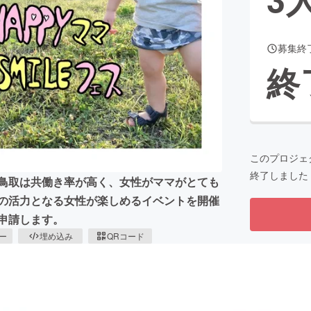
募集終
CAMPFIRE for Social Good
CAMPFIRE Creation
終
CAMPFIREふるさと納税
machi-ya
コミュニティ
このプロジェ
終了しました
 鳥取は共働き率が高く、女性がママがとても
日の活力となる女性が楽しめるイベントを開催
申請します。
ピー
埋め込み
QRコード