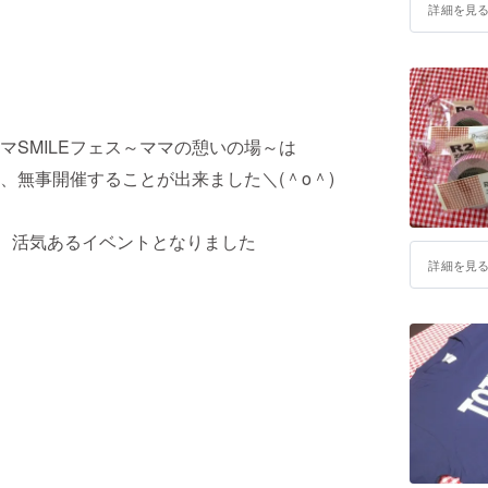
詳細を見
ママSMILEフェス～ママの憩いの場～は
、
無事開催することが出来ました＼(＾o＾)
、活気あるイベントとなりました
詳細を見