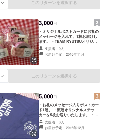
このリターンを選択する
る
3,000
円
・オリジナルポストカードにお礼の
メッセージを入れて、1枚お届けし
ます。 ・TEAM RYUTSUオリジナ
ルガムテープを「1個」お送りしま
支援者：0人
す。
お届け予定：2016年11月
このリターンを選択する
る
5,000
円
・お礼のメッセージ入りポストカー
ド1通。 ・流通オリジナルステッ
カーを5枚お送りいたします。 ・オ
リジナルTOTTORI CTIY Tシャツを1
支援者：0人
枚プレゼントいたします！ (Tシャツ
お届け予定：2016年12月
サイズは、Ｓ・Ｍ・Ｌ・ＸＬよりお
選び頂けます。ユニセックスです。)