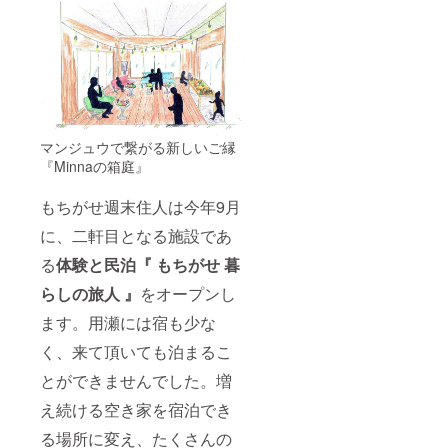
マンジュウで繋がる新しいご縁
『Minnaの箱庭』
もちがせ週末住人は今年9月
に、二軒目となる施設であ
る
体験と民泊『 もちがせ 暮
らしの旅人 』
をオープンし
ます。用瀬には宿も少な
く、来て頂いても泊まるこ
とができませんでした。増
え続ける空き家を宿泊でき
る場所に変え、たくさんの