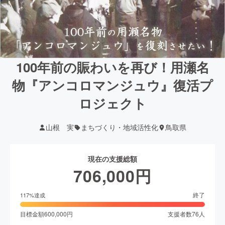
100年前の賑わいを再び！用瀬名
物『アンコロマンジュウ』復活プ
ロジェクト
山根 実
まちづくり・地域活性化
鳥取県
現在の支援総額
706,000
円
終了
117
%達成
目標金額
600,000
円
支援者数
76
人