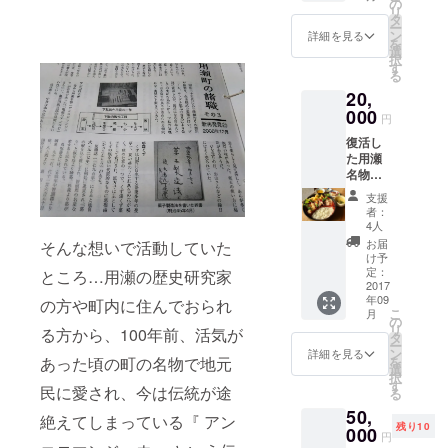
はが
の
』をペ
頭販売
リ
たく引
き』×２
タ
アで 、
の予定
ー
換券を
枚も送
ン
用瀬町
詳細を見る
になり
を
お送り
付させ
選
内にて
ます。
択
させて
ていた
す
珈琲豆
※コース
る
いただ
だきま
を焙煎
ターの
20,
きま
す。 ※
してお
色はお
す。
000
アンコ
られる
選びい
円
『アン
ロマン
『自家
ただけ
復活し
コロマ
ジュウ
焙煎 燕
ませ
た用瀬
ンジュ
は９月
珈琲×川
ん。 ※
名物
ウ引換
下旬頃
のhotori
絵はが
『アン
券』と
より店
用瀬
きのデ
支援
コロマ
合わせ
頭販売
オリジ
者：
ザイン
ンジュ
て、用
の予定
4人
ナルブ
の指定
ウ』
瀬町内
になり
レン
お届
そんな想いで活動していた
はでき
を、ぜ
でオー
ます。※
け予
ド 珈
ませ
ひ最初
ダー靴
定：
感謝の
ところ…用瀬の歴史研究家
琲豆１
ん。
にお召
2017
を作成
宴は平
００ｇ
年09
し上が
の方や町内に住んでおられ
してお
日の
』、
こ
月
り頂き
られる
の
昼・金
『もち
リ
る方から、100年前、活気が
たく引
『ねじ
タ
＆土の
がせ週
ー
換券を
まき鳥
ン
夜、予
詳細を見る
末住
を
あった頃の町の名物で地元
お送り
靴工房×
選
約制で
人 お
択
させて
川の
す
す。前
礼の絵
民に愛され、今は伝統が途
る
いただ
hotori用
日まで
はが
50,
きま
瀬 革
に要予
絶えてしまっている『 アン
き』も
残り10
す。
000
のコー
約。 ※
送付さ
円
『アン
スター