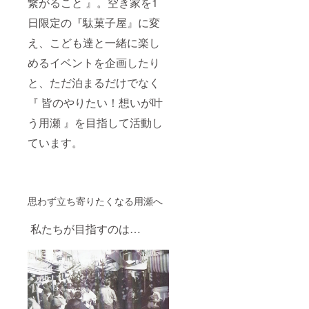
繋がること 』。空き家を1
は事前
予約を
日限定の『駄菓子屋』に変
お願い
え、こども達と一緒に楽し
致しま
す。 ※
めるイベントを企画したり
２泊宿
泊券は
と、ただ泊まるだけでなく
１泊ず
つのご
『 皆のやりたい！想いが叶
利用も
可能で
う用瀬 』を目指して活動し
す。※
コース
ています。
ターの
色はお
選びい
ただけ
ませ
思わず立ち寄りたくなる用瀬へ
ん。 ※
絵はが
私たちが目指すのは…
きのデ
ザイン
の指定
はでき
ませ
ん。