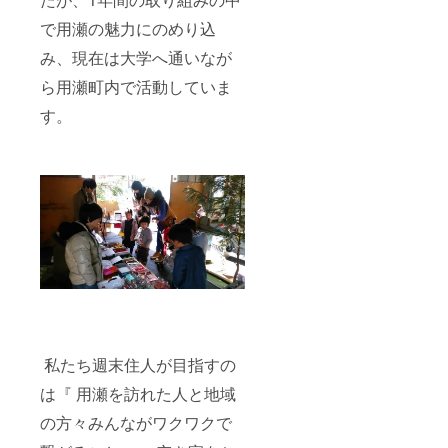
つのご
５０ｇ
で用瀬の魅力にのめり込
利用も
を１袋
可能で
ず
み、現在は大学へ通いなが
す。※
つ』、
コース
『もち
ら用瀬町内で活動していま
ターの
がせ週
色はお
末住
す。
選びい
人 お
ただけ
礼の絵
ませ
はが
ん。 ※
き』×３
絵はが
枚も送
きのデ
付させ
ザイン
ていた
の指定
だきま
はでき
す。 ※
ませ
アンコ
ん。
ロマン
ジュウ
は９月
下旬頃
より店
私たち週末住人が目指すの
頭販売
の予定
は『 用瀬を訪れた人と地域
になり
ます。※
の方々みんながワクワクで
宿泊や
お食事