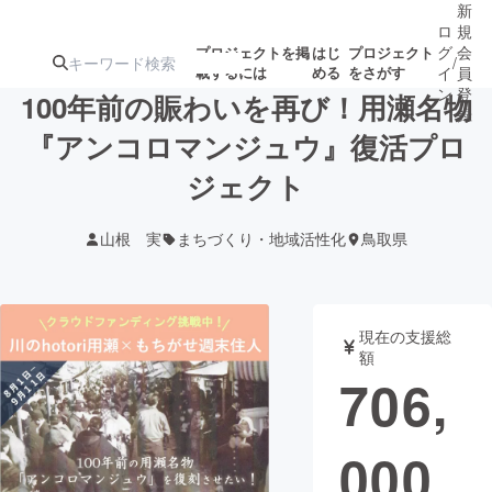
新
ロ
規
グ
会
プロジェクトを掲
はじ
プロジェクト
/
載するには
める
をさがす
イ
員
ン
登
100年前の賑わいを再び！用瀬名物
録
『アンコロマンジュウ』復活プロ
ジェクト
人気のプロ
注目のリ
注目の新着プロ
募集終了が近いプ
もうすぐ公開
ジェクト
ターン
ジェクト
ロジェクト
されます
山根 実
まちづくり・地域活性化
鳥取県
アート・写真
音楽
現在の支援総
テクノロジー・ガジェット
ゲーム・サ
額
706,
映像・映画
書籍・雑誌
000
ビジネス・起業
チャレンジ