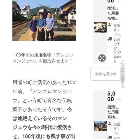
00
円
を営んでお
復活し
ります。
た用瀬
名物
「アン
支援
コロマ
者：
ンジュ
37人
ウ』
お届
を、ぜ
け予
ひ最初
定：
にお召
2017
100年前の用瀬名物『アンコロ
年09
し上が
マンジュウ』を復活させます！
こ
月
り頂き
の
リ
たく引
タ
ー
換券を
ン
詳細を見る
を
お送り
選
択
用瀬の町に活気のあった100
させて
す
る
いただ
年前、『アンコロマンジュ
5,0
きま
す。
00
ウ』という町で有名な伝統
円
「アン
復活し
コロマ
菓子があったそうです。
今
た用瀬
ンジュ
名物
ウ引換
は途絶えているそのマン
『アン
券」と
支援
ジュウを今の時代に復活さ
コロマ
合わせ
者：
ンジュ
て、
2人
せ、100年後にも残す事が出
ウ』
「もち
お届