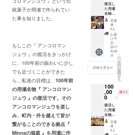
コロマンジュウ 』という伝
絵はが
せてい
復活し
コロマ
』をペ
きのデ
ただき
た用瀬
統菓子が用瀬で作られてい
ンジュ
アで 、
ザイン
ます。
名物
ウ引換
用瀬町
の指定
※アンコ
た事を知りました。
『アン
券』と
内にて
はでき
ロマン
支援
コロマ
合わせ
珈琲豆
ませ
者：
ジュウ
ンジュ
て、
を焙煎
0人
ん。
は９月
ウ』
『体験
してお
お届
下旬頃
を、ぜ
と民泊
られる
け予
より店
ひ最初
もちが
定：
『自家
頭販売
もしこの『 アンコロマン
にお召
2017
せ暮ら
焙煎 燕
の予定
年09
し上が
しの旅
珈琲×川
ジュウ 』の復活をきっかけ
になり
こ
月
り頂き
人 宿
の
のhotori
ます。
リ
たく引
泊割引
に、100年前の賑わいに少し
タ
用瀬
※宿泊は
ー
換券を
券２０
ン
オリジ
詳細を見る
事前予
を
でも近づくことができた
お送り
００円
選
ナルブ
約をお
択
させて
分＆選
す
レン
願い致
る
ら…私達の目標は、
100年前
いただ
べる体
ド 珈
しま
100
きま
験メ
琲豆１
す。 ※
の用瀬名物『 アンコロマン
す。
,00
ニュー
００ｇ
残り3
コース
『アン
約３０
0
』、鳥
ジュウ 』の復活です。その
ターの
円
コロマ
００円
取県の
色はお
ンジュ
復活し
分』、
アンコロマンジュウを楽し
特別栽
選びい
ウ引換
た用瀬
川の
培米に
ただけ
券』と
名物
み、町内・外を越えて皆が
hotori用
認定さ
ませ
合わせ
『アン
瀬で１
れた
ん。 ※
支援
繋がることのできる拠点『
て、
コロマ
日５食
『千代
者：
絵はが
『体験
ンジュ
限定
清流
2人
きのデ
Minnaの箱庭 』を用瀬に作
と民泊
ウ』
和・
ひなの