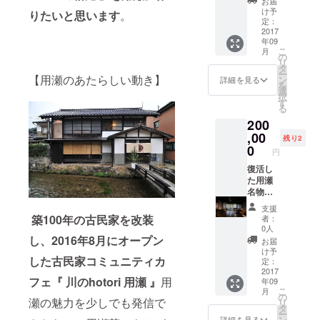
お届
ザイン
もちが
を、ぜ
洋・中
舞』を
け予
りたいと思います
。
の指定
せ暮ら
ひ最初
が一度
定：
コシヒ
はでき
しの旅
にお召
2017
に楽し
カリ４
ませ
年09
人 ペ
し上が
める雅
５０ｇ
ん。
こ
月
ア宿泊
り頂き
な『ひ
の
＆きぬ
リ
券＆選
たく引
なぎく
タ
むすめ
ー
べる体
換券を
【用瀬のあたらしい動き】
膳 １食
ン
４５０
詳細を見る
を
験メ
お送り
サービ
選
ｇ１袋
択
ニュー
させて
ス
す
ずつ、
る
２名様
いただ
券』、
『もち
200
分』、
きま
用瀬町
がせ週
川の
す。
,00
内で
末住
残り2
hotori用
『アン
オー
0
人 お
円
瀬で１
コロマ
ダー靴
礼の絵
日５食
ンジュ
復活し
を作成
はが
限定
ウ引換
た用瀬
してお
き』×２
和・
券』と
名物
られる
枚も送
洋・中
合わせ
『アン
『ねじ
付させ
支援
が一度
て、
コロマ
まき鳥
ていた
築100年の古民家を改装
者：
に楽し
『体験
ンジュ
靴工房×
だきま
0人
める雅
と民泊
ウ』
川の
し、2016年8月にオープン
す。 ※
お届
な『ひ
もちが
を、ぜ
hotori用
アンコ
け予
した古民家コミュニティカ
なぎく
せ暮ら
ひ最初
瀬 革
定：
ロマン
膳 ２食
しの旅
にお召
2017
のコー
ジュウ
フェ『 川のhotori 用瀬 』
用
年09
サービ
人 ペ
し上が
スター
は９月
こ
月
ス
ア宿泊
り頂き
』をペ
の
下旬頃
瀬の魅力を少しでも発信で
リ
券』、
券×２日
たく引
アで 、
タ
より店
ー
用瀬町
分＆ス
換券を
用瀬町
ン
頭販売
詳細を見る