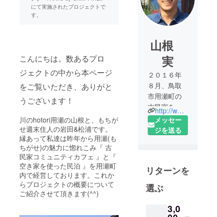
にて実施されたプロジェクトで
す。
山根
こんにちは。数あるプロ
実
ジェクトの中から本ページ
２０１６年
８月、鳥取
をご覧いただき、ありがと
市用瀬町の
うございます！
古民家を改
http://www.kawanohotori-2016.com/
装し、「古
メッセー
川のhotori用瀬の山根と、もちが
き良き日本
せ週末住人の岩田&松浦です。
ジを送る
縁あって私達は昨年から用瀬(も
の原風景を
ちがせ)の魅力に惚れこみ『 古
感じられる
民家コミュニティカフェ 』と『
コミュニ
空き家を使った民泊 』を用瀬町
リターンを
ティカ
内で経営しております。これか
フェ」をコ
らプロジェクトの概要について
選ぶ
ンセプトと
ご紹介させて頂きます(^^)
した『 川の
3,0
hotori用瀬 』