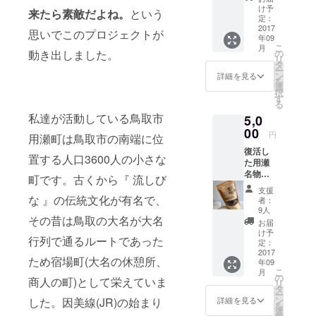
を、ぜ
がせ週
け予
来たら素敵だよね。
という
ひ最初
末住人
定：
にお召
2017
が書
思いでこのプロジェクトが
年09
し上が
く お
こ
月
り頂き
礼の絵
の
動き出しました。
リ
たく引
はが
タ
ー
換券を
き」も
ン
詳細を見る
を
お送り
送付さ
選
択
させて
せてい
す
る
いただ
ただき
私達が活動している鳥取市
5,0
きま
ます。
す。
00
※アンコ
円
用瀬町は鳥取市の南端に位
『アン
ロマン
復活し
コロマ
ジュウ
置する人口3600人の小さな
た用瀬
ンジュ
は９月
名物
ウ引換
下旬頃
町です。古くから『 流しび
『アン
券』と
より店
支援
コロマ
合わせ
な 』の伝統文化が有名で、
頭販売
者：
ンジュ
て、
の予定
9人
ウ』
その昔は鳥取の大名が大名
『体験
になり
お届
を、ぜ
と民泊
ます。
け予
行列で通るルートであった
ひ最初
もちが
定：
※絵はが
にお召
2017
せ暮ら
きのデ
ため宿場町(大名の休憩所、
年09
し上が
しの旅
ザイン
こ
月
り頂き
人 宿
の
の指定
商人の町)として栄えていま
リ
たく引
泊割引
タ
はでき
ー
換券を
券２０
ン
ませ
した。因美線(JR)の始まり
詳細を見る
を
お送り
００円
選
ん。