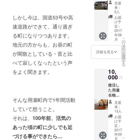
『アン
券』と
豆を焙
絵はが
支援
コロマ
合わせ
煎して
きのデ
者：
ンジュ
て、
おられ
5人
ザイン
ウ』
『体験
しかし今は、国道53号や高
る、自
の指定
お届
を、ぜ
と民泊
家焙煎
け予
はでき
ひ最初
速道路ができて、通り過ぎ
もちが
定：
燕珈琲×
ませ
にお召
2017
せ暮ら
川の
ん。
る町になりつつあります。
年09
し上が
しの旅
hotori用
こ
月
り頂き
人 宿
の
瀬 オ
地元の方からも、お昼の町
リ
たく引
泊割引
タ
リジナ
ー
換券を
券２０
ン
ルブレ
詳細を見る
が閑散としている・昔と比
を
お送り
００円
選
ンド” 珈
択
させて
分』、
す
琲豆１
べて寂しくなったという声
る
いただ
用瀬町
００ｇ
10,
きま
をよく聞きます。
内で
””お礼
す。 川
000
オー
の絵は
円
のhotori
ダー靴
がき１
復活し
用瀬
を作成
枚”も送
た用瀬
『感謝
してお
付させ
名物
の宴 (飲
られる
ていた
そんな用瀬町内で1年間活動
『アン
み放題
『ねじ
だきま
支援
コロマ
付
まき鳥
す。 ※
者：
していて想うこと。
ンジュ
き)』、
靴工房×
13人
アンコ
ウ』
『もち
川の
ロマン
お届
それは、
100年前、活気の
を、ぜ
がせ週
hotori用
け予
ジュウ
ひ最初
末住
定：
瀬 革
あった頃の町に少しでも近
は９月
にお召
2017
人 お
のコー
下旬頃
年09
し上が
づける事ができたら…
礼の絵
スター
より店
こ
月
り頂き