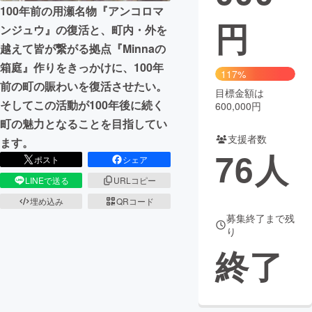
100年前の用瀬名物『アンコロマ
円
まちづくり・地域活性化
ンジュウ』の復活と、町内・外を
越えて皆が繋がる拠点『Minnaの
箱庭』作りをきっかけに、100年
CAMPFIRE for Social Good
CAMPFIRE Creation
117%
前の町の賑わいを復活させたい。
CAMPFIREふるさと納税
machi-ya
コミュニティ
目標金額は
そしてこの活動が100年後に続く
600,000円
町の魅力となることを目指してい
支援者数
ます。
76
人
ポスト
シェア
LINEで送る
URLコピー
埋め込み
QRコード
募集終了まで残
り
終了