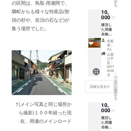
択
させて
の区間は、鳥取-用瀬間で、
分』、
す
る
いただ
『もち
隣町からも様々な特産品(智
10,
きま
がせ週
す。 "ア
000
末住
円
頭の杉や、佐治の石など)が
ンコロ
人 お
復活し
マン
礼の絵
集う場所でした。
た用瀬
ジュウ
はが
名物
引換
き』も
『アン
券"と合
送付さ
支援
コロマ
わせ
せてい
者：
ンジュ
て、用
ただき
3人
ウ』
瀬町内
ます。
お届
を、ぜ
でオー
※アンコ
け予
ひ最初
ダー靴
定：
ロマン
にお召
2017
を作成
ジュウ
年09
し上が
してお
は９月
こ
月
り頂き
られ
の
下旬頃
リ
たく引
る、ね
タ
より店
ー
換券を
じまき
ン
頭販売
詳細を見る
を
お送り
鳥靴工
選
の予定
択
させて
房×川の
す
になり
る
いただ
hotori用
ます。
↑(メイン写真と同じ場所か
10,
きま
瀬” 革の
※宿泊は
す。
000
コース
事前予
円
ら撮影)１００年経った現
『アン
ター ”
約をお
復活し
コロマ
、用瀬
願い致
在、用瀬のメインロード
た用瀬
ンジュ
町内に
しま
名物
ウ引換
て珈琲
す。 ※