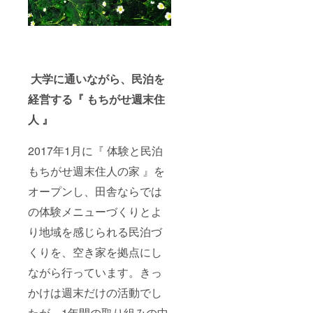
ます。
礼の絵
、用瀬
の指定
※宿泊や
はが
町内に
はでき
お食事
き』×３
て珈琲
ませ
は事前
枚も送
豆を焙
ん。
予約を
付させ
煎して
お願い
ていた
おられ
致しま
だきま
る『自
大学に通いながら、民泊を
す。 ※
す。 ※
家焙煎
経営する『 もちがせ週末住
コース
アンコ
燕珈琲×
ターの
ロマン
川の
人 』
色はお
ジュウ
hotori用
選びい
は９月
瀬 オ
ただけ
下旬頃
リジナ
2017年1月に『 体験と民泊
ませ
より店
ルブレ
ん。 ※
頭販売
ンド
もちがせ週末住人の家 』を
絵はが
の予定
珈琲豆
きのデ
になり
を浅＆
オープンし、田舎ならでは
ザイン
ます。※
深煎り
の指定
宿泊や
１袋ず
の体験メニューづくりとよ
はでき
お食事
つ 』、
り地域を感じられる民泊づ
ませ
は事前
『千代
ん。
予約を
清流
くりを、空き家を拠点にし
お願い
ひなの
致しま
舞 コ
ながら行っています。きっ
す。 ※
シヒカ
２泊宿
リ＆き
かけは週末だけの活動でし
泊券は
ぬむす
１泊ず
め各４
たが、1年間の取り組みの中