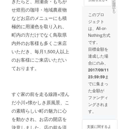
きたらと、用瀬茶・もちが
を
内で
ペシャ
お送り
内にて
選
の予定
択
オー
ル体験
させて
珈琲豆
す
せ焙煎の珈琲・地域農産物
になり
る
ダー靴
２名様
いただ
を焙煎
ます。
このプロ
を作成
分』、
きま
などお店のメニューにも積
してお
※コース
ジェクト
してお
川の
す。
られる
ターの
極的に用瀬色を取り入れ、
られる
hotori用
『アン
『自家
色はお
は、All-or-
『ねじ
瀬で
コロマ
焙煎 燕
選びい
町内の方だけでなく鳥取県
Nothing方式
まき鳥
『あな
ンジュ
珈琲×川
ただけ
靴工房×
ただけ
ウ引換
のhotori
ませ
です。
内外のお客様も多くご来店
川の
の為に
券』と
用瀬
ん。 ※
目標金額を
hotori用
特別な
合わせ
オリジ
絵はが
いただき、毎月1,500人以上
瀬 革
宴夕食
て、
ナルブ
きのデ
達成した場
のコー
を作り
『体験
のお客様にご来店いただい
レン
ザイン
合にのみ、
スター
ま
と民泊
ド 珈
の指定
ております。
』をペ
す！』
もちが
琲豆１
はでき
2017/09/11
アで 、
、用瀬
せ暮ら
００ｇ
ませ
23:59:59
ま
用瀬町
町内で
しの旅
』、
ん。
内にて
オー
人 ペ
『もち
でに集まっ
珈琲豆
ダー靴
ア宿泊
がせ週
た金額が
を焙煎
を作成
券×２日
末住
すぐ家の前を走る線路×澄ん
してお
してお
分＆１
人 お
ファンディ
られる
られる
日で用
礼の絵
だ小川×懐かしき原風景、こ
ングされま
『自家
『ねじ
瀬を満
はが
焙煎 燕
まき鳥
喫でき
き』×２
の素晴らしい町の魅力に心
す。
珈琲×川
靴工房×
るスペ
枚も送
を動かされ、お店の開店を
のhotori
川の
シャル
付させ
用瀬
hotori用
体験２
ていた
支援に関するよ
決意しました。店の前を流
オリジ
瀬 革
名様
だきま