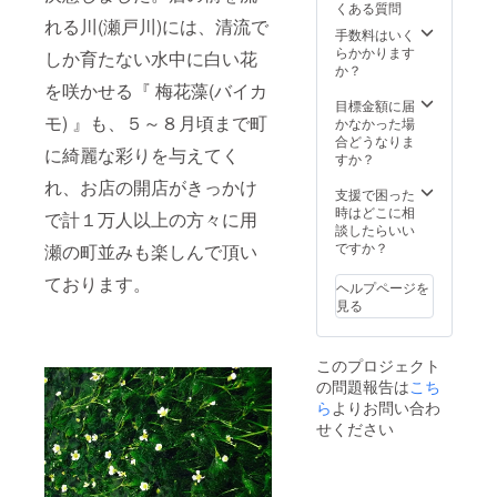
くある質問
ナルブ
のコー
分』、
す。 ※
れる川(瀬戸川)には、清流で
レンド
スター
川の
アンコ
手数料はいく
珈琲豆
』をペ
hotori用
ロマン
らかかります
しか育たない水中に白い花
を浅＆
アで 、
瀬で
ジュウ
か？
深煎り
用瀬町
『あな
は９月
を咲かせる『 梅花藻(バイカ
１袋ず
内にて
ただけ
下旬頃
目標金額に届
つ 』、
珈琲豆
の為に
モ) 』も、５～８月頃まで町
より店
かなかった場
『もち
を焙煎
特別な
頭販売
合どうなりま
に綺麗な彩りを与えてく
がせ週
してお
宴夕食
の予定
すか？
末住
られる
を作り
になり
れ、お店の開店がきっかけ
人 お
『自家
ま
ます。
支援で困った
礼の絵
焙煎 燕
す！』
※宿泊や
時はどこに相
で計１万人以上の方々に用
はが
珈琲×川
、用瀬
お食事
談したらいい
き』×２
のhotori
町内で
は事前
ですか？
瀬の町並みも楽しんで頂い
枚も送
用瀬
オー
予約を
付させ
オリジ
ダー靴
ております。
お願い
ヘルプページを
ていた
ナルブ
を作成
致しま
見る
だきま
レン
してお
す。 ※
す。 ※
ド 珈
られる
コース
アンコ
琲豆を
『ねじ
ターの
このプロジェクト
ロマン
浅＆深
まき鳥
色はお
の問題報告は
こち
ジュウ
煎り１
靴工房×
選びい
は９月
袋ずつ
川の
ら
よりお問い合わ
ただけ
下旬頃
』、
hotori用
ませ
せください
より店
『もち
瀬 革
ん。 ※
頭販売
がせ週
のコー
絵はが
の予定
末住
スター
きのデ
になり
人 お
』×４枚
ザイン