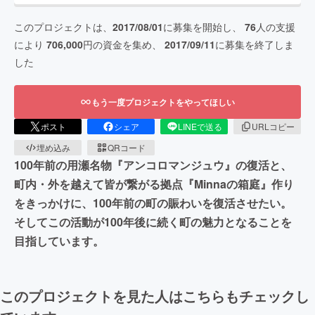
このプロジェクトは、
2017/08/01
に募集を開始し、
76
人の支援
により
706,000
円の資金を集め、
2017/09/11
に募集を終了しま
した
もう一度プロジェクトをやってほしい
ポスト
シェア
LINEで送る
URLコピー
埋め込み
QRコード
100年前の用瀬名物『アンコロマンジュウ』の復活と、
町内・外を越えて皆が繋がる拠点『Minnaの箱庭』作り
をきっかけに、100年前の町の賑わいを復活させたい。
そしてこの活動が100年後に続く町の魅力となることを
目指しています。
このプロジェクトを見た人はこちらもチェックし