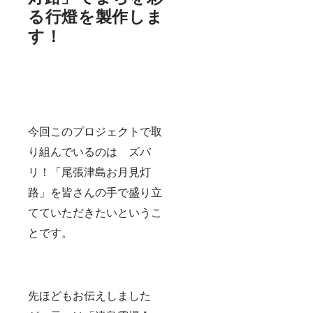
ん。そ
見灯路
る行燈を製作しま
の中で
にご参
もイラ
加くだ
す！
ストを
さい。
モチー
◆観音
フとし
寺オリ
た御朱
ジナル
印が多
クリア
いのも
ファイ
この地
ル 全国
域の特
から御
今回このプロジェクトで取
徴で
朱印を
す。今
求めて
り組んでいるのは ズバ
回は通
行列の
常は御
できる
リ！「尾張津島お月見灯
朱印を
観音寺
描かれ
様が作
路」を皆さんの手で盛り立
ている
成した
皆さん
オリジ
てていただきたいというこ
がこの
ナルク
とです。
企画の
リア
ために
ファイ
特別描
ルとな
き下ろ
りま
しで作
す。
品を
先ほどもお伝えしました
作って
いただ