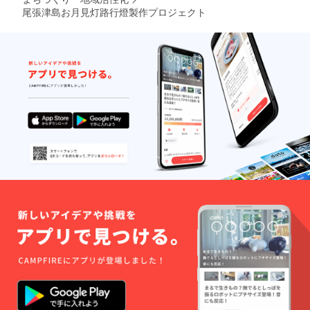
のT字路を左折（南
の歴史をとってもわか
https://goo.gl/maps/F7
尾張津島お月見灯路行燈製作プロジェクト
に） 右手に観音寺さ
りやすく教えてくださ
Y3ZoepWgcgpqXC8
んを見ながらさらに１
います。 * 看板犬 レ
５０ｍほど南に進むと
ン君 とってもキュー
県道６８号線（名古屋
トな蓮台寺のレン君。
津島線）との交差点
もしかしたら門先で日
に。 そこからさらに
向ぼっこしているか
２００ｍほど進んだ先
も？触ったりせず、や
の交差点を右折して西
さしく声をかけてあげ
へ数ｍ 八剣社を越え
ましょう。蓮台寺にど
てすぐのところに参道
うぞお参りください！
が見えます。
蓮台寺山へのアクセス
https://goo.gl/maps/fK
は名鉄津島駅から西へ
2aW1VNaM8yXA4LA
２００ｍ天王通り５の
交差点を左折して南へ
進むこと１００ｍほど
で左手に見えてきま
す。