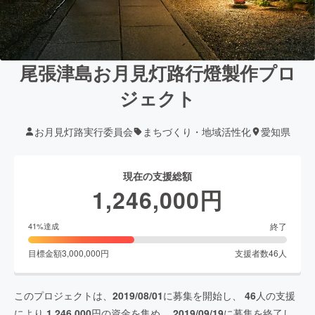
尾張津島お月見灯路行燈製作プロ
ジェクト
お月見灯路実行委員会
まちづくり・地域活性化
愛知県
現在の支援総額
1,246,000
円
終了
41
%達成
目標金額
3,000,000
円
支援者数
46
人
このプロジェクトは、
2019/08/01
に募集を開始し、
46
人の支援
により
1,246,000
円の資金を集め、
2019/09/19
に募集を終了し