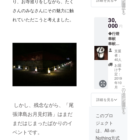
さい。
ン
詳細を見る
り、お寺巡りをしながら、たく
を
江戸時
選
http://www.n
択
代を起
す
さんのみなさんにその魅力に触
る
po-
源とす
30,
る開運
れていただこうと考えました。
tsushima.org
招福を
000
円
/otera/
祈る茅
◆行燈
の輪型
奉献
で馬具
NPO法人ま
奉献い
のクツ
ちづくり津
ただき
ワに似
支援
ました
た形状
島
者：
行燈に
の「く
40人
◎まちづく
はお名
つ
お届
前を記
りに関する
わ」。
け予
名し、
いずれ
定：
調査研究政
津島霊
2019
も米粉
策提言、相
年10
場会の
を原材
こ
月
皆様に
料とし
談や助言、
の
リ
心願成
てお
タ
研修、知識
ー
就をご
り、某
ン
詳細を見る
を
の普及や情
祈祷し
テレビ
しかし、残念ながら、「尾
選
択
ていた
番組で
す
報発信、人
る
張津島お月見灯路」はまだ
だき、
も取り
このプロ
材交流及び
今年度
上げら
まだはじまったばかりのイ
ジェクト
以降、
ネットワー
れたほ
毎年お
どの固
は、All-or-
ク推進事業
ベントです。
月見灯
さが魅
及び指定管
Nothing方式
路にて
力のお