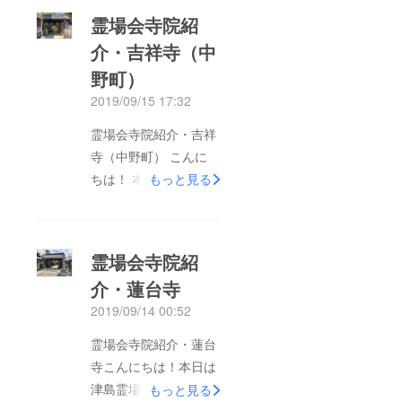
＾ 【どんなお寺？】
霊場会寺院紹
正式には「補陀山 常
介・吉祥寺（中
楽寺」といい、禅宗
野町）
（曹洞宗）のお寺で
す。1392年創建の古
2019/09/15 17:32
刹で、もともとは津島
霊場会寺院紹介・吉祥
神社の宮司を勤められ
寺（中野町） こんに
ていた氷室家の菩提寺
ちは！ 本日は津島霊
もっと見る
だった常楽寺さん。明
場会 中野町の「吉祥
治以前までは神社の神
寺（きっしょうじ）」
職の人も仏式でお葬式
さんをご紹介します＾
をあげたりお墓まいり
霊場会寺院紹
＾ （津島霊場会には
をするのが普通だった
介・蓮台寺
吉祥寺さんが二つあり
そうです。 立派な鐘
2019/09/14 00:52
ます！今回は津島駅に
撞き堂があります。お
近い方の吉祥寺です）
霊場会寺院紹介・蓮台
正月は除夜の鐘を撞く
【どんなお寺？】 正
寺こんにちは！本日は
そうです。 【見どこ
式には「青龍山 吉祥
津島霊場会の「蓮台寺
もっと見る
ろ】尾張西国２１番札