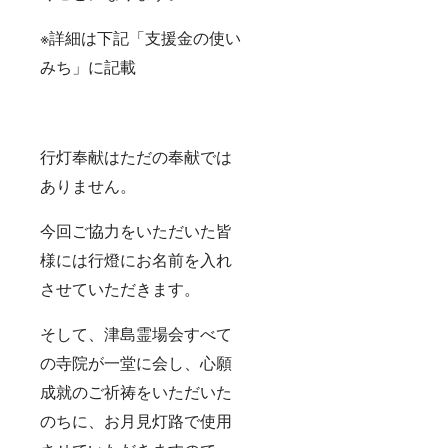
お月見
灯路
※詳細は下記「支援金の使い
リーフ
レット
みち」に記載
当日の
イベン
トマッ
プ、イ
ベント
行灯奉献はただの奉献では
スケ
ジュー
ありません。
ルな
ど、お
楽しみ
今回ご協力をいただいた皆
情報が
満載の
様には行燈にお名前を入れ
お月見
灯路
させていただきます。
リーフ
レット
をご持
そして、津島霊場会すべて
参いた
の寺院が一堂に会し、心願
だきま
して、
成就のご祈祷をいただいた
尾張津
島お月
のちに、お月見灯路で使用
見灯路
にご参