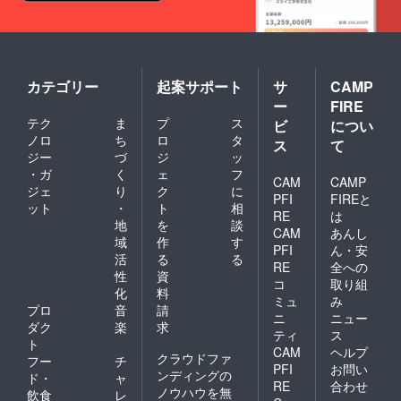
https://goo.gl/maps/cS
x8Wzpx9BgGV2DG9
カテゴリー
起案サポート
サ
CAMP
ー
FIRE
テク
ま
プ
ス
ビ
につい
ノロ
ち
ロ
タ
ス
て
ジー
づ
ジ
ッ
・ガ
く
ェ
フ
CAM
CAMP
ジェ
り
ク
に
PFI
FIREと
ット
・
ト
相
RE
は
地
を
談
CAM
あんし
域
作
す
PFI
ん・安
活
る
る
RE
全への
性
資
コ
取り組
化
料
ミュ
み
プロ
音
請
ニ
ニュー
ダク
楽
求
ティ
ス
ト
CAM
ヘルプ
クラウドファ
フー
チ
PFI
お問い
ンディングの
ド・
ャ
RE
合わせ
ノウハウを無
飲食
レ