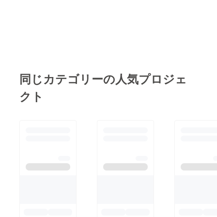
寺」といい、真言宗の
（れんだいじ）」さん
所の十一面観音さま本
お寺です。 慶長１３
をご紹介します＾＾
尊様は如意輪観音様。
年（1600年）の創
【どんなお寺？】正式
また、尾張西国２１番
建。 本尊は恐いお顔
には「九品山 蓮台
札所にもなっている常
でお馴染みのお不動
寺」といい、浄土宗の
楽寺さんには見事な十
様。また、津島で２つ
お寺です。山号の「九
一面観音様も奉安され
しかない「三十三観音
同じカテゴリーの人気プロジェ
品（くぼん）」とは、
ています。 御朱印を
像」のあるお寺として
阿弥陀様の極楽浄土に
受ける方はこちらの十
クト
知られていますよ＾＾
は私たちが生前に積ん
一面観音様にも手を合
【見どころ】 素敵
だ功徳の違いに応じて
わせて行ってください
なお庭 吉祥寺さんは
９つの階位があること
とのことでした。 文
普段は住職がいません
を意味しているそうで
武両道 多才なご住職
（知多四国「めがね弘
す。 お寺の始まりは
大変博学でお寺につい
法」で知られる大智院
今から750年ほど前
てご丁寧にご説明くだ
さんの兼務寺です）。
(1262年)、一向上人の
さったご住職様。「漢
笑顔が素敵な坊守の女
15番目、最後の直弟
詩」を３０年来のライ
性が住み込みで管理さ
子 弥阿上人。この弥
フワークにされておい
れています。そんなに
阿上人の像と一向上人
でなんだとか！筆者な