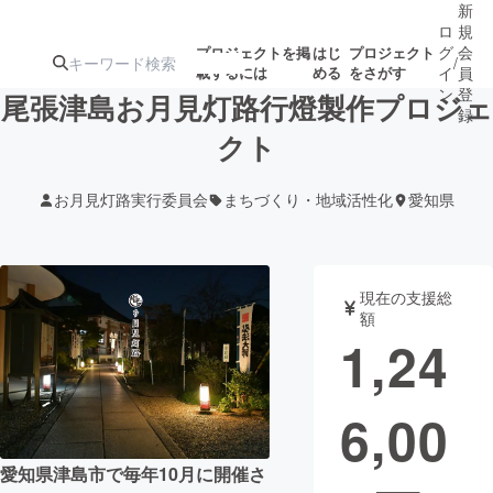
新
ロ
規
グ
会
プロジェクトを掲
はじ
プロジェクト
/
載するには
める
をさがす
イ
員
ン
登
尾張津島お月見灯路行燈製作プロジェ
録
クト
人気のプロ
注目のリ
注目の新着プロ
募集終了が近いプ
もうすぐ公開
お月見灯路実行委員会
まちづくり・地域活性化
愛知県
ジェクト
ターン
ジェクト
ロジェクト
されます
アート・写真
音楽
現在の支援総
額
1,24
テクノロジー・ガジェット
ゲーム・サ
6,00
映像・映画
書籍・雑誌
愛知県津島市で毎年10月に開催さ
ビジネス・起業
チャレンジ