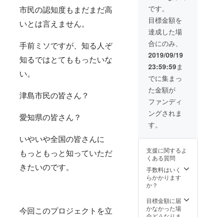
津島市
菓子で
理者事業を
です。
市民の認知度もまだまだ高
内各所
す。一
市民、行
目標金額を
にて行
つひと
いとは言えません。
政、企業の
燈を設
つ丹精
達成した場
置させ
込め
協働のもと
合にのみ、
ていた
手前ミソですが、知る人ぞ
て、今
に行う。
だきま
でも手
2019/09/19
知るではとてももったいな
す。 ※
◎市民主体
作りを
23:59:59
ま
支援時
守る、
のまちづく
い。
に、備
津島が
でに集まっ
りの推進力
考欄に
誇る銘
た金額が
「献灯
菓で
となる。
津島市民の皆さん？
名」と
す。
ファンディ
◎海部津島
「祈願
「あか
ングされま
地域の豊か
したい
だ」と
愛知県の皆さん？
こと
「くつ
な暮らしの
す。
（家内
わ」が
実現と中心
安全、
いやいや全国の皆さんに
セット
商売繁
市街地の活
になっ
支援に関するよ
もっともっと知っていただ
盛な
た、非
力の再生に
くある質問
ど）」
常にお
きたいのです。
寄与する。
を記載
得な津
手数料はいく
いただ
島銘菓
※詳しくは
らかかります
きます
セット
か？
NPO法人ま
ようよ
となっ
ちづくり津
ろしく
ており
目標金額に届
お願い
ます。
かなかった場
島HPをご覧
今回このプロジェクトを立
いたし
是非ご
合どうなりま