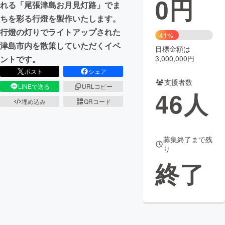
0
円
れる「尾張津島お月見灯路」でま
ちを彩る行燈を製作いたします。
まちづくり・地域活性化
行燈の灯りでライトアップされた
41%
津島市内を散策していただくイベ
目標金額は
CAMPFIRE for Social Good
CAMPFIRE Creation
ントです。
3,000,000円
CAMPFIREふるさと納税
machi-ya
コミュニティ
ポスト
シェア
支援者数
LINEで送る
URLコピー
46
人
埋め込み
QRコード
募集終了まで残
り
終了