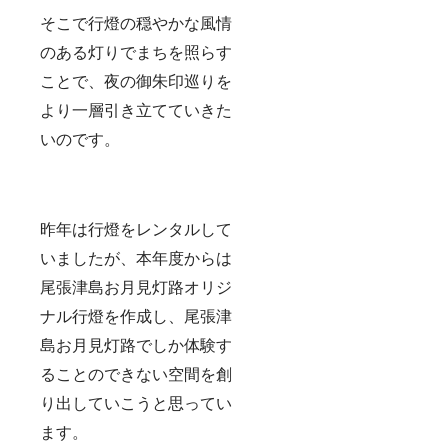
源とす
そこで行燈の穏やかな風情
る開運
招福を
のある灯りでまちを照らす
祈る茅
の輪型
ことで、夜の御朱印巡りを
で馬具
のクツ
より一層引き立てていきた
ワに似
いのです。
た形状
の「く
つ
わ」。
いずれ
も米粉
昨年は行燈をレンタルして
を原材
料とし
いましたが、本年度からは
てお
り、某
尾張津島お月見灯路オリジ
テレビ
ナル行燈を作成し、尾張津
番組で
も取り
島お月見灯路でしか体験す
上げら
れたほ
ることのできない空間を創
どの固
さが魅
り出していこうと思ってい
力のお
菓子で
ます。
す。一