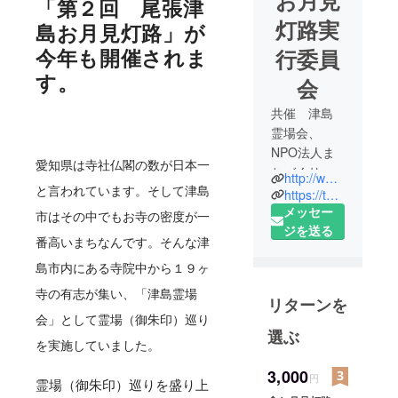
「第２回 尾張津
灯路実
島お月見灯路」が
行委員
今年も開催されま
す。
会
共催 津島
霊場会、
NPO法人ま
愛知県は寺社仏閣の数が日本一
ちづくり津
http://www.npo-tsushima.org/otsukimi/
島
と言われています。そして津島
https://twitter.com/6r0xCedhY10AUc3
津島霊場会
メッセー
市はその中でもお寺の密度が一
プロフィー
ジを送る
番高いまちなんです。そんな津
ル
◎愛知県津
島市内にある寺院中から１９ヶ
島市内１
寺の有志が集い、「津島霊場
リターンを
９ヶ寺（７
会」として霊場（御朱印）巡り
つの宗派）
選ぶ
を実施していました。
による霊場
（御朱印）
3,000
円
霊場（御朱印）巡りを盛り上
巡りの会で