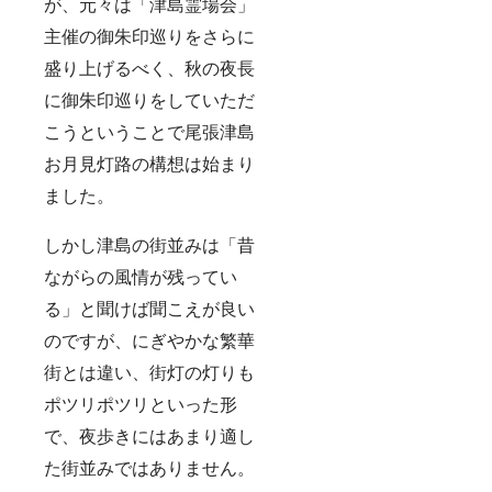
が、元々は「津島霊場会」
きまし
た。一
主催の御朱印巡りをさらに
点一点
手作業
盛り上げるべく、秋の夜長
で描か
に御朱印巡りをしていただ
れた特
別な色
こうということで尾張津島
紙を提
供させ
お月見灯路の構想は始まり
ていた
だきま
ました。
す。 ◆
津島銘
菓あか
しかし津島の街並みは「昔
だくつ
ながらの風情が残ってい
わセッ
ト 平
る」と聞けば聞こえが良い
安時代
から疫
のですが、にぎやかな繁華
病除け
として
街とは違い、街灯の灯りも
継承さ
れてい
ポツリポツリといった形
る「あ
で、夜歩きにはあまり適し
か
だ」、
た街並みではありません。
江戸時
代を起