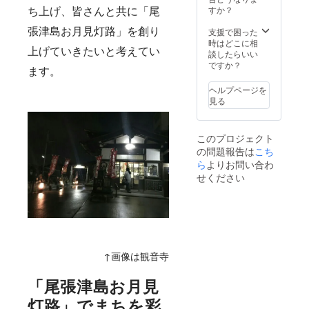
ください。
ます。
賞味あ
ち上げ、皆さんと共に「尾
すか？
◆奉拝
http://www.n
れ。 ◆
張津島お月見灯路」を創り
帳（ガ
お月見
支援で困った
po-
イド
灯路
時はどこに相
上げていきたいと考えてい
tsushima.org
マップ
リーフ
談したらいい
付き）
レット
ですか？
ます。
津島
当日の
霊場会
イベン
ヘルプページを
専用の
トマッ
見る
奉拝帳
プ、イ
です。
ベント
◆オリ
スケ
このプロジェクト
ジナル
ジュー
の問題報告は
こち
色紙
ルな
今や津
ら
よりお問い合わ
ど、お
島は世
楽しみ
せください
界中か
情報が
ら人が
満載の
集ま
お月見
る、一
灯路
大御朱
リーフ
印エリ
レット
アの一
をご持
↑画像は観音寺
つと
参いた
いって
だきま
も過言
して、
「尾張津島お月見
ではあ
尾張津
灯路」でまちを彩
りませ
島お月