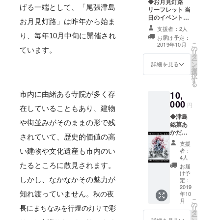
◆お月見灯路
す。
げる一端として、「尾張津島
リーフレット 当
◎津島霊場
日のイベント
お月見灯路」は
昨年から始ま
マップ、イベン
会専用の奉
支援者：2人
トスケジュール
り、毎年10月中旬に開催され
拝帳をもっ
お届け予定：
など、お楽しみ
こ
2019年10月
て御朱印
の
情報が満載のお
ています。
リ
タ
月見灯路リーフ
し、心願成
ー
ン
レットをご持参
詳細を見る
を
就の巡礼を
選
いただきまし
択
していただ
す
て、尾張津島お
る
月見灯路にご参
きます。
10,
市内に由緒ある寺院が多く存
加ください。
◎１９ヶ寺
000
円
在していることもあり、建物
全て巡ると
◆津島
や街並みがそのままの形で残
満願とな
銘菓あ
かだく
り、満願を
されていて、歴史的価値の高
つわ
支援
５回達成す
セット
者：
い建物や文化遺産も市内のい
ると記念品
平安
4人
時代か
たるところに散見されます。
を進呈いた
お届
ら疫病
け予
します。
除けと
しかし、なかなかその魅力が
定：
して継
2019
※詳しくは津
知れ渡っていません。
年10
秋の夜
承され
島霊場会HP
こ
月
ている
の
リ
長にまちなみを行燈の灯りで彩
をご覧くだ
「あか
タ
ー
だ」、