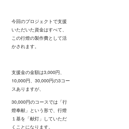
つひと
つ丹精
込め
て、今
今回のプロジェクトで支援
でも手
作りを
いただいた資金はすべて、
守る、
津島が
この行燈の製作費として活
誇る銘
菓で
かされます。
す。
「あか
だ」と
「くつ
わ」が
支援金の金額は3,000円、
セット
になっ
10,000円、30,000円の3コー
た、非
常にお
スありますが、
得な津
島銘菓
セット
30,000円のコースでは「行
となっ
ており
燈奉献」という形で、行燈
ます。
１基を「献灯」していただ
是非ご
賞味あ
くことになります。
れ。 ◆