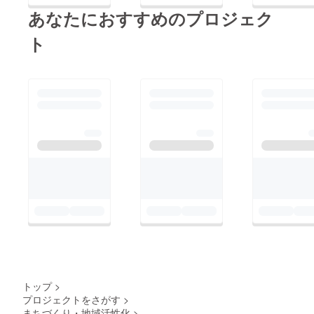
大きなお寺ではありま
像の二体は県指定の文
どは「漢
あなたにおすすめのプロジェク
せんが、茶室風のこじ
化財となっており、蓮
詩・・・？？」といま
んまりとした雰囲気が
ト
台寺の本堂に奉安され
いちピンときませ
素敵なお庭が居心地良
ています。お月見灯路
ん。。檀家さんの戒名
い。 お月見灯路の期
期間中は本堂に上がっ
などにその感性が活か
間中はこのお庭に行灯
てお参りできますの
され、お一人お一人の
の灯りが灯り、何とも
で、この貴重な機会に
ことを思いながらお付
良い雰囲気なのです！
是非ご覧になってくだ
けになると語られまし
年間を通してコン
さい！ 【見どころ】 *
た。その一方で、学生
サートや薬膳など様々
物知り住職から津島の
時代には空手に打ち込
なイベントを開催され
歴史を聞こう 貴重な
まれた、まさに文武両
精力的に活動されてい
文化財も必見ですが、
道。 どうぞ常楽寺に
ます。そうぞ吉祥寺さ
お寺のご住職から直接
お参りください！ 名
んへお参りください。
お話を伺えるのも今回
鉄津島駅から西へ２０
吉祥寺さんへのアク
のお月見灯路期間の醍
０ｍ 天王通５の交差
セスは 名鉄津島駅を
醐味です＾＾ こちら
点を超えてさらに１０
西に２５０ｍ大きなマ
トップ
>
の蓮台寺のご住職は元
０ｍほどで 右手に見
プロジェクトをさがす
>
ンションを越えてすぐ
中学校の先生で、津島
えてきます。
まちづくり・地域活性化
>