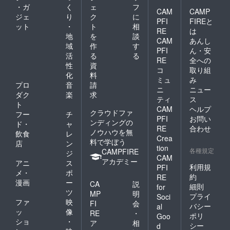
・ガ
く
ェ
フ
CAM
CAMP
ジェ
り
ク
に
PFI
FIREと
ット
・
ト
相
RE
は
地
を
談
CAM
あんし
域
作
す
PFI
ん・安
活
る
る
RE
全への
性
資
コ
取り組
化
料
ミュ
み
プロ
音
請
ニ
ニュー
ダク
楽
求
ティ
ス
ト
CAM
ヘルプ
クラウドファ
フー
チ
PFI
お問い
ンディングの
ド・
ャ
RE
合わせ
ノウハウを無
飲食
レ
Crea
料で学ぼう
店
ン
tion
各種規定
CAMPFIRE
ジ
CAM
アカデミー
アニ
ス
利用規
PFI
メ・
ポ
約
RE
漫画
ー
CA
説
細則
for
ツ
MP
明
プライ
Soci
ファ
映
FI
会
バシー
al
ッ
像
RE
・
ポリ
Goo
ショ
・
ア
相
シー
d