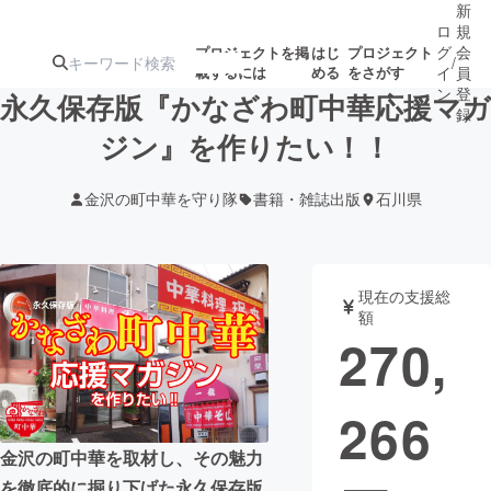
新
ロ
規
グ
会
プロジェクトを掲
はじ
プロジェクト
/
載するには
める
をさがす
イ
員
ン
登
永久保存版『かなざわ町中華応援マガ
録
ジン』を作りたい！！
人気のプロ
注目のリ
注目の新着プロ
募集終了が近いプ
もうすぐ公開
金沢の町中華を守り隊
書籍・雑誌出版
石川県
ジェクト
ターン
ジェクト
ロジェクト
されます
アート・写真
音楽
現在の支援総
額
270,
テクノロジー・ガジェット
ゲーム・サ
266
映像・映画
書籍・雑誌
金沢の町中華を取材し、その魅力
ビジネス・起業
チャレンジ
を徹底的に掘り下げた永久保存版