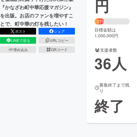
円
『かなざわ町中華応援マガジン』
まちづくり・地域活性化
を出版。お店のファンを増やすこ
27%
とで、町中華の灯を残したい！
目標金額は
CAMPFIRE for Social Good
CAMPFIRE Creation
ポスト
シェア
1,000,000円
CAMPFIREふるさと納税
machi-ya
コミュニティ
LINEで送る
URLコピー
支援者数
埋め込み
QRコード
36
人
募集終了まで残
り
終了