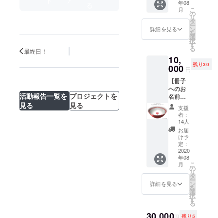
年08
ニック
る
こ
月
ネーム
の
リ
を掲載
タ
ー
させて
ン
詳細を見る
を
いただ
選
択
きます
す
る
（支援
最終日！
10,
額に応
残り30
じて、
000
円
文字の
【冊子
大きさ
へのお
は異な
活動報告一覧を
プロジェクトを
名前掲
りま
載】 冊
見る
見る
す）。
支援
子の巻
支援時
者：
末に、
に備考
14人
支援者
欄へご
お届
様のお
希望の
け予
名前ま
お名前
定：
たは
2020
をご記
年08
ニック
入くだ
こ
月
ネーム
さい。
の
リ
を掲載
【ラー
タ
ー
させて
メン
ン
詳細を見る
を
いただ
丼】 ご
選
択
きます
自宅で
す
る
（支援
町中華
額に応
30,000
気分が
円
残り5