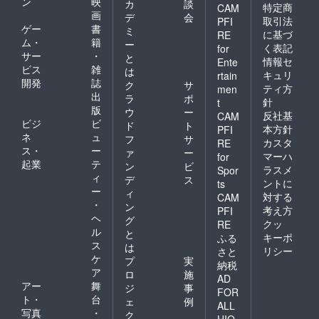
ン
映
カ
談
特定商
CAM
画
デ
会
取引法
PFI
ゲー
書
ミ
に基づ
RE
ム・
籍
ー
く表記
for
サー
・
と
情報セ
Ente
ビス
雑
は
キュリ
rtain
開発
誌
ク
サ
ティ方
men
出
ラ
ポ
針
t
版
ウ
ー
反社基
CAM
ビジ
ビ
ド
ト
本方針
PFI
ネ
ュ
フ
サ
カスタ
RE
ス・
ー
ァ
ー
マーハ
for
起業
テ
ン
ビ
ラスメ
Spor
ィ
デ
ス
ントに
ts
ー
ィ
対する
CAM
・
ン
考え方
PFI
ヘ
グ
クッ
RE
ル
と
キーポ
ふる
ス
は
リシー
さと
ケ
プ
実
納税
ア
ロ
施
AD
アー
舞
ジ
事
FOR
ト・
台
ェ
例
ALL
写真
・
ク
HIO