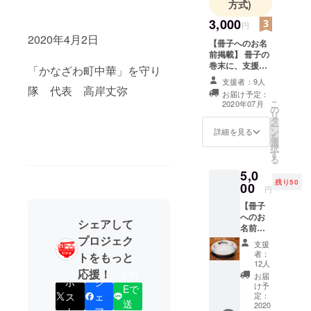
方式)
3,000
円
2020年4月2日
【冊子へのお名
前掲載】 冊子の
巻末に、支援者
「かなざわ町中華」を守り
様のお名前また
支援者：9人
はニックネーム
隊 代表 高岸丈弥
お届け予定：
を掲載させてい
こ
2020年07月
の
ただきます（支
リ
タ
援額に応じて、
ー
ン
文字の大きさは
詳細を見る
を
選
異なります）。
択
す
支援時に備考欄
る
へご希望のお名
5,0
前をご記入くだ
残り50
00
さい。
円
【冊子
へのお
シェアして
名前掲
載】 冊
プロジェク
支援
子の巻
者：
トをもっと
末に、
12人
支援者
応援！
LIN
お届
ポ
シ
様のお
け予
Eで
名前ま
定：
ス
ェ
送
たは
2020
ト
ア