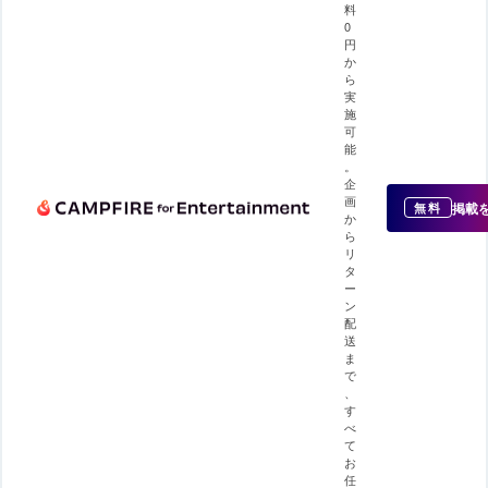
料
0
円
か
ら
実
施
可
能
。
企
画
掲載
無料
か
ら
リ
タ
ー
ン
配
送
ま
で
、
す
べ
て
お
任