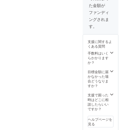
ラーメ
により、お好き
た金額が
ン丼で
な「かなざわ町
す（非
中華」を訪問、
ファンディ
売品、
実食します（交
ングされま
数量限
通費・飲食費は
定）。
実費負担になり
す。
ます）。開催日
時については、
別途メールでご
支援に関するよ
案内いたしま
くある質問
す。
手数料はいく
らかかります
か？
目標金額に届
かなかった場
合どうなりま
すか？
支援で困った
時はどこに相
談したらいい
ですか？
ヘルプページを
見る