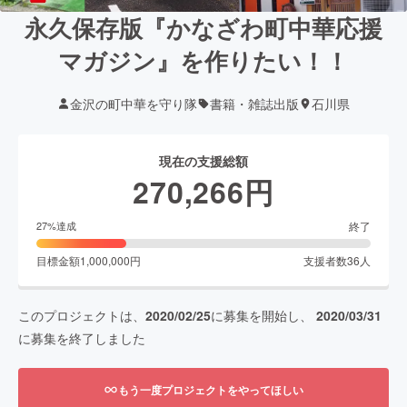
永久保存版『かなざわ町中華応援
マガジン』を作りたい！！
金沢の町中華を守り隊
書籍・雑誌出版
石川県
現在の支援総額
270,266
円
終了
27
%達成
目標金額
1,000,000
円
支援者数
36
人
このプロジェクトは、
2020/02/25
に募集を開始し、
2020/03/31
に募集を終了しました
もう一度プロジェクトをやってほしい