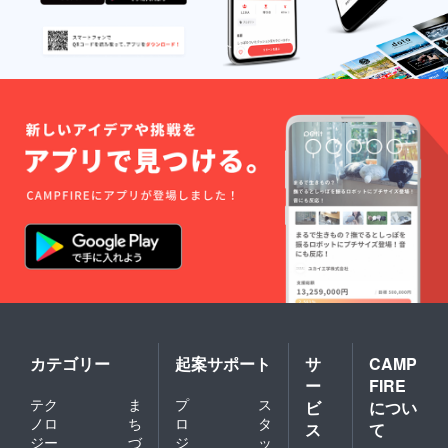
カテゴリー
起案サポート
サ
CAMP
ー
FIRE
テク
ま
プ
ス
ビ
につい
ノロ
ち
ロ
タ
ス
て
ジー
づ
ジ
ッ