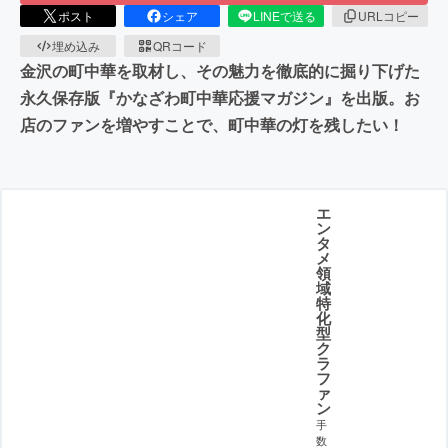
ポスト
シェア
LINEで送る
URLコピー
埋め込み
QRコード
金沢の町中華を取材し、その魅力を徹底的に掘り下げた
永久保存版『かなざわ町中華応援マガジン』を出版。お
店のファンを増やすことで、町中華の灯を残したい！
エ
ン
タ
メ
領
域
特
化
型
ク
ラ
フ
ァ
ン
手
数