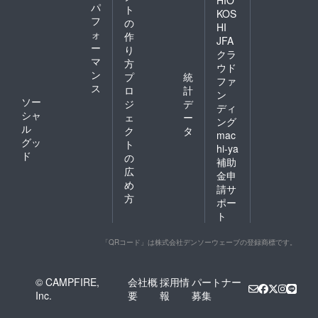
パ
ト
KOS
フ
の
HI
ォ
作
JFA
ー
り
クラ
マ
方
ウド
ン
プ
統
ファ
ス
ロ
計
ン
ソー
ジ
デ
ディ
シャ
ェ
ー
ング
ル
ク
タ
mac
グッ
ト
hi-ya
ド
の
補助
広
金申
め
請サ
方
ポー
ト
「QRコード」は株式会社デンソーウェーブの登録商標です。
© CAMPFIRE,
会社概
採用情
パートナー
Inc.
要
報
募集