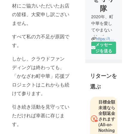
材にご協力いただいたお店
隊
の皆様、大変申し訳ござい
2020年、町
ません。
中華を愛し
てやまない
すべて私の力不足が原因で
メンバーで
https://twitter.com/kanazawamck
結成。「い
メッセー
す。
つもの味」
ジを送る
を求めて、
しかし、クラウドファン
日々金沢市
ディングは終わっても、
内および近
リターンを
「かなざわ町中華」応援プ
郊の町中華
を食べ歩い
ロジェクトはこれからも続
選ぶ
ています。
けて参ります。
目標金額
引き続き活動を見守ってい
未達なら
全額返金
ただければ幸甚に存じま
されます
す。
(All-or-
Nothing