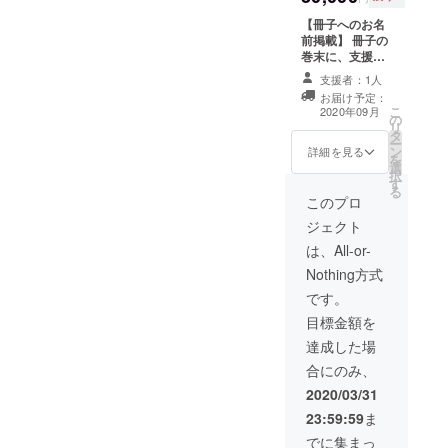
じて、
味わえ
文字の
【冊子へのお名
る中華
大きさ
前掲載】 冊子の
丼で
は異な
巻末に、支援者
す。
りま
様のお名前また
支援者：1人
す）。
はニックネーム
お届け予定：
支援時
を掲載させてい
こ
2020年09月
に備考
の
ただきます（支
リ
欄へご
タ
援額に応じて、
ー
希望の
ン
文字の大きさは
詳細を見る
を
お名前
選
異なります）。
択
をご記
す
支援時に備考欄
る
入くだ
へご希望のお名
このプロ
さい。
前をご記入くだ
ジェクト
【「か
さい。 【「かな
なざわ
ざわ町中華」オ
は、All-or-
町中
リジナルラーメ
Nothing方式
華」オ
ン丼（非売
リジナ
品）】 「かなざ
です。
ルラー
わ町中華」ロゴ
目標金額を
メン丼
入りのラーメン
（非売
丼です（非売
達成した場
品）】
品、数量限
合にのみ、
「かな
定）。 【守り隊
ざわ町
と行く「かなざ
2020/03/31
中華」
わ町中華」探
23:59:59
ま
ロゴ入
訪】 守り隊メン
りの
バーのアテンド
でに集まっ