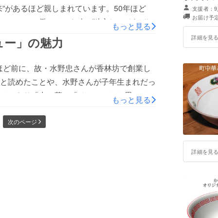
”があるほど親しまれています。50年ほど
支援者：9
お届け予定
で、ここで働いていた人が独立し、それぞれ
もっと見る
大病院前にある「病院前店」で、現在も元気
詳細を見
ュー」の魅力
円と、感動的な安さで大人気ですよね。 「王
由来どおり、家族連れからカップル、サラ
ほど前に、故・水野忠さんが香林坊で創業し
と読めたことや、水野さんが子年生まれだっ
てっきり「中」華の「チュー」かと思ってい
もっと見る
バラエティ豊か。チェーン店のようでチェー
次のページ
魅力ですよね。「夢チュー」になれるお店を
詳細を見