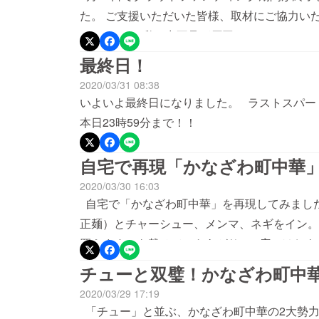
た。 ご支援いただいた皆様、取材にご協力い
ん。 すべて私の力不足が原因です。 しかし
なざわ町中華」応援プロジェクトはこれからも
最終日！
いただければ幸甚に存じます。 2020年4月
2020/03/31 08:38
岸丈弥
いよいよ最終日になりました。 ラストスパ
本日23時59分まで！！
自宅で再現「かなざわ町中華
2020/03/30 16:03
自宅で「かなざわ町中華」を再現してみまし
正麺）とチャーシュー、メンマ、ネギをイン。
買えます）を載せてできあがり。 店にはおよ
た！ 自粛で外食を控えている人はぜひ。
チューと双璧！かなざわ町中華
2020/03/29 17:19
「チュー」と並ぶ、かなざわ町中華の2大勢力