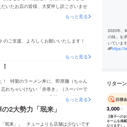
ただいたお店の皆様、大変申し訳ございませ
、クラウドファンディングは終わっても、「か
もっと見る
続けて参ります。 引き続き活動を見守って
2日 「かなざわ町中華」を守り隊 代表 高
2020年
の味」を
ートのご支援、よろしくお願いいたします！
いていま
https://
もっと見る
」！
た！ 特製のラーメン丼に、即席麺（ちゃん
リターン
 忘れちゃいけない「赤巻き」（スーパーで
びませんが、それなりに美味しくできまし
もっと見る
目標
の2大勢力「珉来」
3,000
円
【冊子へのお
ネームを掲載
「珉来」。 チューよりも店舗は少ないです
なります）。