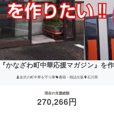
『かなざわ町中華応援マガジン』を
金沢の町中華を守り隊
書籍・雑誌出版
石川県
現在の支援総額
270,266
円