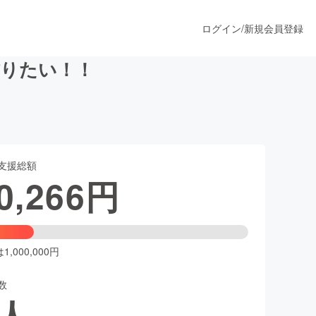
ログイン
/
新規会員登録
作りたい！！
うすぐ公開されます
支援総額
プロダクト
0,266
円
ファッション
スポーツ
,000,000円
数
ア
ソーシャルグッド
人