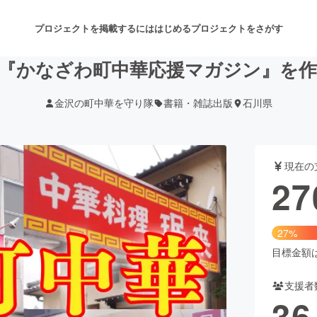
プロジェクトを掲載するには
はじめる
プロジェクトをさがす
『かなざわ町中華応援マガジン』を
金沢の町中華を守り隊
書籍・雑誌出版
石川県
注目のリターン
注目の新着プロジェクト
募集終了が近いプロジェクト
も
現在の
音楽
舞台・パフォーマンス
27
ゲーム・サービス開発
フード・飲食店
27%
書籍・雑誌出版
アニメ・漫画
目標金額は1
支援者
チャレンジ
ビューティー・ヘルスケ
36