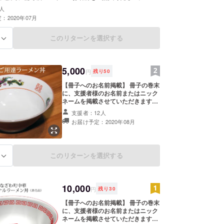
人
：2020年07月
このリターンを選択する
る
5,000
円
残り
50
【冊子へのお名前掲載】 冊子の巻末
に、支援者様のお名前またはニック
ネームを掲載させていただきます
（支援額に応じて、文字の大きさは
支援者：12人
異なります）。支援時に備考欄へご
お届け予定：2020年08月
希望のお名前をご記入ください。
【ラーメン丼】 ご自宅で町中華気分
が味わえる中華丼です。
このリターンを選択する
る
10,000
円
残り
30
【冊子へのお名前掲載】 冊子の巻末
に、支援者様のお名前またはニック
ネームを掲載させていただきます