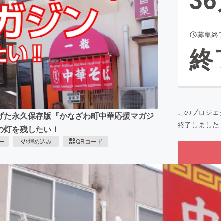
募集終
CAMPFIRE for Social Good
CAMPFIRE Creation
終
CAMPFIREふるさと納税
machi-ya
コミュニティ
このプロジェ
げた永久保存版『かなざわ町中華応援マガジ
終了しました
の灯を残したい！
ピー
埋め込み
QRコード