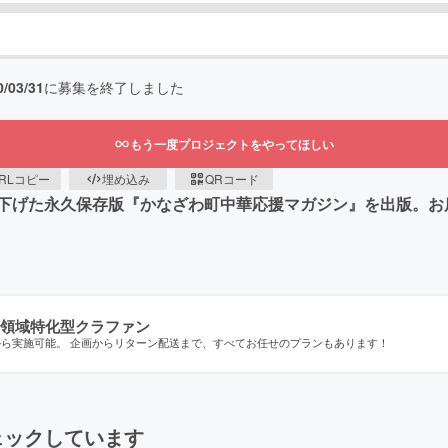
0/03/31
に募集を終了しました
もう一度プロジェクトをやってほしい
RLコピー
埋め込み
QRコード
下げた永久保存版『かなざわ町中華応援マガジン』を出版。お
領域特化型クラファン
から実施可能。 企画からリターン配送まで、すべてお任せのプランもあります！
ェックしています