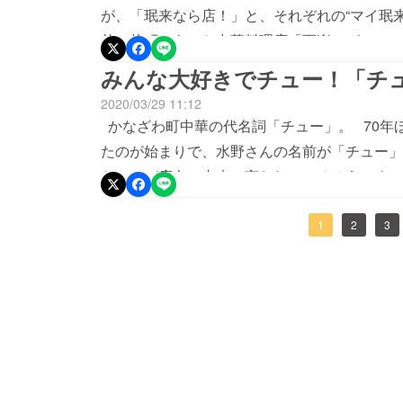
が、「珉来なら店！」と、それぞれの“マイ珉来
前、片町にあった中華料理店「百楽」がルーツ
の「珉来」を立ち上げたそうです。1号店は金
みんな大好きでチュー！「チ
に営業中！ラーメン＋焼き飯のセットが650
2020/03/29 11:12
様から庶民までウエルカム」というのが名前の
かなざわ町中華の代名詞「チュー」。 70年
リーマンまで、日々賑わっています。
たのが始まりで、水野さんの名前が「チュー」
たことが店名の由来と言われているそうです（
ました…！）。 昔は県内に50店ほどあったそうですが、現在は15店ほど。 店によってメ
ニューのラインナップはいろいろで、味付けも
1
2
3
ン店でなく、各店の個性が前面に出ているのが
見つけてみましょう！