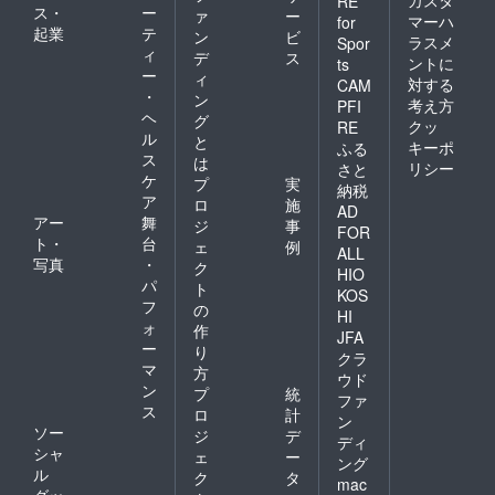
カスタ
RE
ス・
ー
ァ
ー
マーハ
for
起業
テ
ン
ビ
ラスメ
Spor
ィ
デ
ス
ントに
ts
ー
ィ
対する
CAM
・
ン
考え方
PFI
ヘ
グ
クッ
RE
ル
と
キーポ
ふる
ス
は
リシー
さと
ケ
プ
実
納税
ア
ロ
施
AD
アー
舞
ジ
事
FOR
ト・
台
ェ
例
ALL
写真
・
ク
HIO
パ
ト
KOS
フ
の
HI
ォ
作
JFA
ー
り
クラ
マ
方
ウド
ン
プ
統
ファ
ス
ロ
計
ン
ソー
ジ
デ
ディ
シャ
ェ
ー
ング
ル
ク
タ
mac