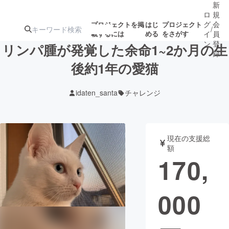
新
ロ
規
グ
会
プロジェクトを掲
はじ
プロジェクト
/
載するには
める
をさがす
イ
員
ン
登
リンパ腫が発覚した余命1~2か月の生
録
後約1年の愛猫
人気のプロ
注目のリ
注目の新着プロ
募集終了が近いプ
もうすぐ公開
idaten_santa
チャレンジ
ジェクト
ターン
ジェクト
ロジェクト
されます
アート・写真
音楽
現在の支援総
額
170,
テクノロジー・ガジェット
ゲーム・サ
000
映像・映画
書籍・雑誌
ビジネス・起業
チャレンジ