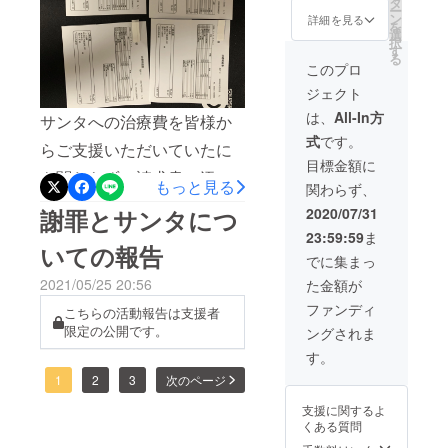
タ
写真にてお送り
ー
ン
します。 治療を
詳細を見る
を
選
行った後の活動
択
す
報告もメールに
る
記載いたしま
このプロ
す。
ジェクト
は、
All-In方
サンタへの治療費を皆様か
式
です。
らご支援いただいていたに
目標金額に
も関わらず、請求書の添付
もっと見る
関わらず、
を怠ってしまい皆様にご心
謝罪とサンタにつ
2020/07/31
配、不安をかけてしまいま
23:59:59
ま
いての報告
した。大変申し訳ございま
でに集まっ
2021/05/25 20:56
た金額が
せんでした。再度、獣医様
ファンディ
こちらの活動報告は支援者
にご相談させていただきま
限定の公開です。
ングされま
して再度発行いただきまし
す。
たので遅れながらで申し訳
1
2
3
次のページ
ございませんが添付させて
支援に関するよ
くある質問
いただきます。（一度の投