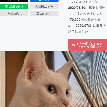
このプロジェクトは、
LINEで送る
URLコピー
2020/06/10
に募集を開始
し、
49
人の支援により
埋め込み
QRコード
170,000
円の資金を集
め、
2020/07/31
に募集を
終了しました
もう一度プロジェク
トをやってほしい