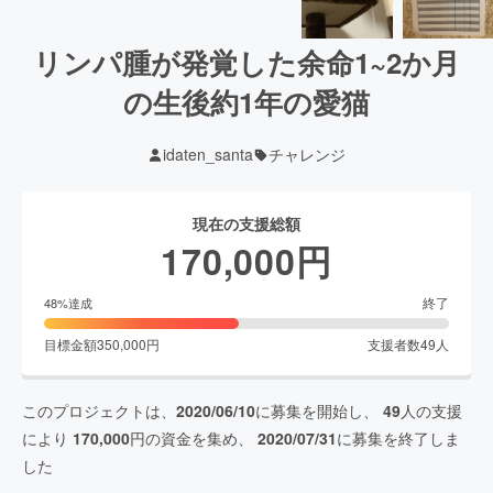
リンパ腫が発覚した余命1~2か月
の生後約1年の愛猫
idaten_santa
チャレンジ
現在の支援総額
170,000
円
終了
48
%達成
目標金額
350,000
円
支援者数
49
人
このプロジェクトは、
2020/06/10
に募集を開始し、
49
人の支援
により
170,000
円の資金を集め、
2020/07/31
に募集を終了しま
した