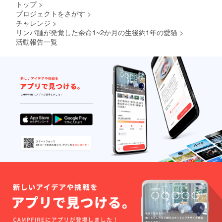
トップ
>
となりました。今回のクラ
プロジェクトをさがす
>
ウドファンディングにて
チャレンジ
>
170,000円 集めさせていた
リンパ腫が発覚した余命1~2か月の生後約1年の愛猫
>
活動報告一覧
だきました。そこから手数
料12%、決済手数料5%、早
期振り込み手数料10,000円
を抜きますと127,210円を全
額使わせていただきまし
た。この度はご支援いただ
きました皆様、応援いただ
きました皆様、誠にありが
とうございました。