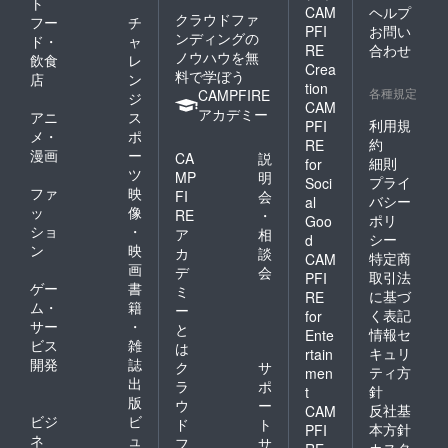
ト
CAM
ヘルプ
クラウドファ
フー
チ
PFI
お問い
ンディングの
ド・
ャ
RE
合わせ
ノウハウを無
飲食
レ
Crea
料で学ぼう
店
ン
tion
各種規定
CAMPFIRE
ジ
CAM
アカデミー
アニ
ス
利用規
PFI
メ・
ポ
約
RE
漫画
ー
CA
説
細則
for
ツ
MP
明
プライ
Soci
ファ
映
FI
会
バシー
al
ッ
像
RE
・
ポリ
Goo
ショ
・
ア
相
シー
d
ン
映
カ
談
特定商
CAM
画
デ
会
取引法
PFI
ゲー
書
ミ
に基づ
RE
ム・
籍
ー
く表記
for
サー
・
と
情報セ
Ente
ビス
雑
は
キュリ
rtain
開発
誌
ク
サ
ティ方
men
出
ラ
ポ
針
t
版
ウ
ー
反社基
CAM
ビジ
ビ
ド
ト
本方針
PFI
ネ
ュ
フ
サ