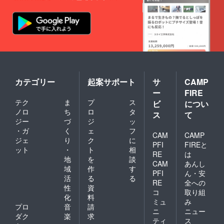
カテゴリー
起案サポート
サ
CAMP
ー
FIRE
テク
ま
プ
ス
ビ
につい
ノロ
ち
ロ
タ
ス
て
ジー
づ
ジ
ッ
・ガ
く
ェ
フ
CAM
CAMP
ジェ
り
ク
に
PFI
FIREと
ット
・
ト
相
RE
は
地
を
談
CAM
あんし
域
作
す
PFI
ん・安
活
る
る
RE
全への
性
資
コ
取り組
化
料
ミュ
み
プロ
音
請
ニ
ニュー
ダク
楽
求
ティ
ス