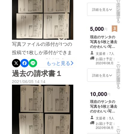
リ
タ
た後の活動報告
ー
ン
もメールに記載
詳細を見る
を
選
いたします。
択
す
る
5,000
円
現在のサンタの
写真を5枚と過去
写真ファイルの添付が1つの
のかわいい写真2
枚と動画1本
投稿で1枚しか添付ができま
支援者：7人
（15秒~30秒）
お届け予定：
せんでしたので別途投稿さ
と感謝と現在の
もっと見る
こ
2020年08月
の
状況を手書きで
リ
せていただいております。
タ
写真にてお送り
過去の請求書１
ー
ン
します。 治療を
詳細を見る
を
選
行った後の活動
2021/06/05 14:14
択
す
報告もメールに
る
記載いたしま
10,000
す。
円
現在のサンタの
写真を5枚と過去
のかわいい写真5
枚と動画1本
支援者：5人
（15秒~30秒）
お届け予定：
と感謝と現在の
こ
2020年08月
の
状況を手書きで
リ