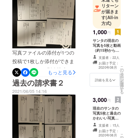
リターン
が届きま
す
(All-in
方式)
1,000
円
サンタの現在の
写真を5枚と動画
（約15秒から30
写真ファイルの添付が1つの
秒）を1本お送り
支援者：22人
いたします。 治
投稿で1枚しか添付ができま
お届け予定：
療を行った後の
こ
2020年08月
せんでしたので別途投稿さ
の
活動報告もメー
もっと見る
リ
タ
ルに記載いたし
ー
せていただいております。
ン
ます。
詳細を見る
過去の請求書２
を
選
択
す
2021/06/05 14:16
る
3,000
円
現在のサンタの
写真5枚と過去の
かわいい写真を2
枚、動画を1本
支援者：15人
（15秒～30秒）
お届け予定：
をお送りしま
こ
2020年08月
の
す。 治療を行っ