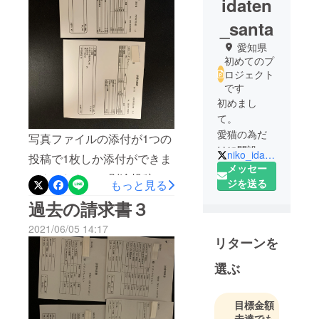
idaten
_santa
愛知県
初めてのプ
ロジェクト
です
初めまし
て。
愛猫の為だ
写真ファイルの添付が1つの
けに開設し
niko_idaten
投稿で1枚しか添付ができま
ました。
メッセー
せんでしたので別途投稿さ
よろしくお
ジを送る
もっと見る
願いしま
せていただいております。
過去の請求書３
す。
以上の4枚の写真が請求書一
2021/06/05 14:17
覧になります。
リターンを
選ぶ
目標金額
未達でも