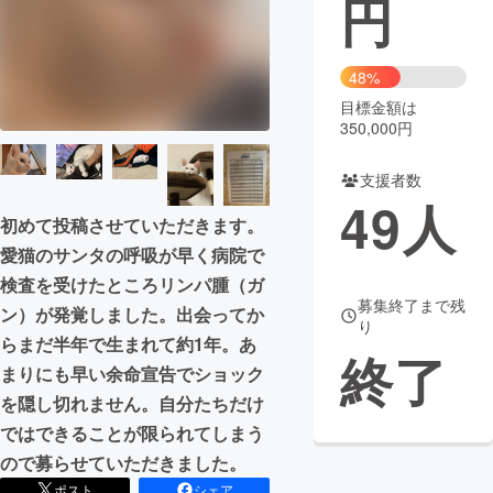
円
まちづくり・地域活性化
48%
目標金額は
CAMPFIRE for Social Good
CAMPFIRE Creation
350,000円
CAMPFIREふるさと納税
machi-ya
コミュニティ
支援者数
49
人
初めて投稿させていただきます。
愛猫のサンタの呼吸が早く病院で
検査を受けたところリンパ腫（ガ
募集終了まで残
ン）が発覚しました。出会ってか
り
らまだ半年で生まれて約1年。あ
終了
まりにも早い余命宣告でショック
を隠し切れません。自分たちだけ
ではできることが限られてしまう
ので募らせていただきました。
ポスト
シェア