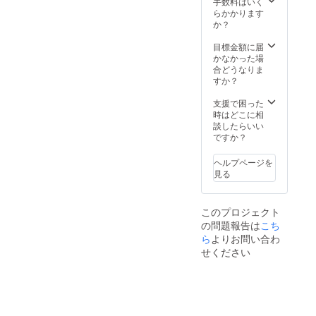
手数料はいく
稿に添付が1枚しかファイル
らかかります
か？
を選択できませんでしたの
で別の投稿にて写真を追加
目標金額に届
かなかった場
させていただきます。）ま
合どうなりま
すか？
た、請求書の提示までお時
支援で困った
間がかかってしまい申し訳
時はどこに相
ございませんでした。以前
談したらいい
ですか？
住んでいた場所からの引っ
ヘルプページを
越しで距離が遠くなってし
見る
まっていたのと仕事の都合
上、2021/06/05にしか動物
このプロジェクト
病院 様 に取りに行く日
の問題報告は
こち
ら
よりお問い合わ
が決めれず遅くなってしま
せください
いました。動物病院 様で
いただきました請求書の金
額の合計金額は 167,541円