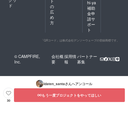
グッ
ト
hi-ya
ド
の
補助
広
金申
め
請サ
方
ポー
ト
「QRコード」は株式会社デンソーウェーブの登録商標です。
© CAMPFIRE,
会社概
採用情
パートナー
Inc.
要
報
募集
idaten_santa
さんへアンコール
もう一度プロジェクトをやってほしい
30