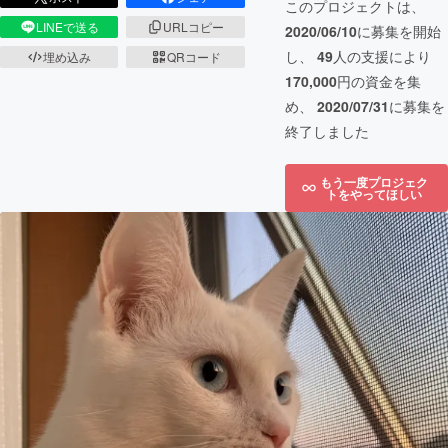
このプロジェクトは、
LINEで送る
URLコピー
2020/06/10
に募集を開始
し、
49
人の支援により
埋め込み
QRコード
170,000
円の資金を集
め、
2020/07/31
に募集を
終了しました
もう一度プロジェク
トをやってほしい