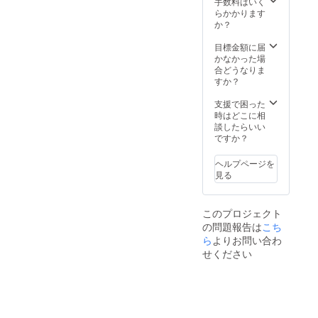
手数料はいく
らかかります
か？
目標金額に届
かなかった場
合どうなりま
すか？
支援で困った
時はどこに相
談したらいい
ですか？
ヘルプページを
見る
このプロジェクト
の問題報告は
こち
ら
よりお問い合わ
せください