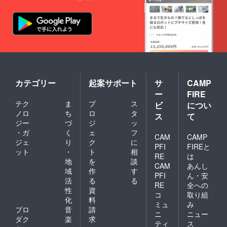
カテゴリー
起案サポート
サ
CAMP
ー
FIRE
テク
ま
プ
ス
ビ
につい
ノロ
ち
ロ
タ
ス
て
ジー
づ
ジ
ッ
・ガ
く
ェ
フ
CAM
CAMP
ジェ
り
ク
に
PFI
FIREと
ット
・
ト
相
RE
は
地
を
談
CAM
あんし
域
作
す
PFI
ん・安
活
る
る
RE
全への
性
資
コ
取り組
化
料
ミュ
み
プロ
音
請
ニ
ニュー
ダク
楽
求
ティ
ス