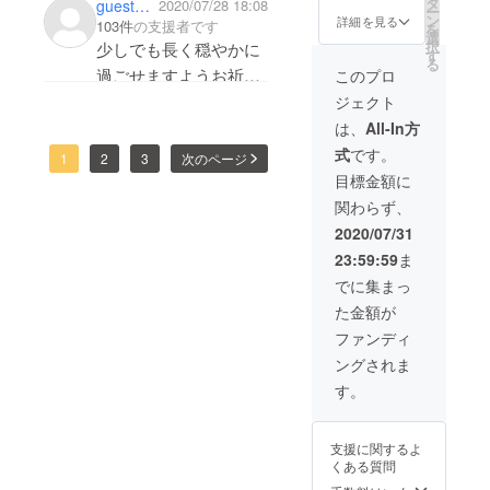
ます☆
タ
写真にてお送り
guest892425db8904
2020/07/28 18:08
ー
ン
します。 治療を
詳細を見る
103件
の支援者です
を
選
行った後の活動
択
少しでも長く穏やかに
す
報告もメールに
る
過ごせますようお祈り
記載いたしま
このプロ
す。
します。うんと甘やか
ジェクト
してあげてください
は、
All-In方
ね。
式
です。
1
2
3
次のページ
目標金額に
関わらず、
2020/07/31
23:59:59
ま
でに集まっ
た金額が
ファンディ
ングされま
す。
支援に関するよ
くある質問