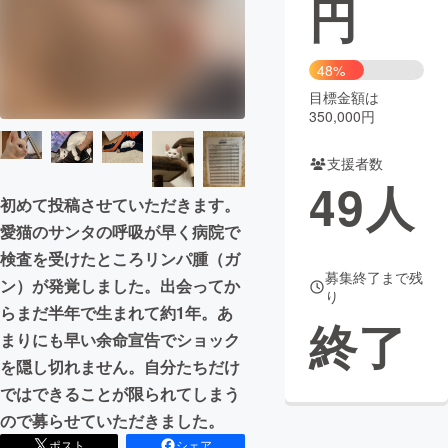
円
まちづくり・地域活性化
48%
目標金額は
CAMPFIRE for Social Good
CAMPFIRE Creation
350,000円
CAMPFIREふるさと納税
machi-ya
コミュニティ
支援者数
49
人
初めて投稿させていただきます。
愛猫のサンタの呼吸が早く病院で
検査を受けたところリンパ腫（ガ
募集終了まで残
ン）が発覚しました。出会ってか
り
らまだ半年で生まれて約1年。あ
終了
まりにも早い余命宣告でショック
を隠し切れません。自分たちだけ
ではできることが限られてしまう
ので募らせていただきました。
ポスト
シェア