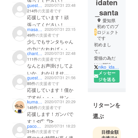
idaten
張ってください！
guest7e9b5f9a54e4
2020/07/31 23:48
_santa
214件
の支援者です
応援しています！頑
愛知県
張ってください！
初めてのプ
masa1004
2020/07/31 23:15
ロジェクト
49件
の支援者です
です
少しでもサンタちゃん
初めまし
の力になれれば・・・
て。
chantotanto
2020/07/31 22:48
応援しています！頑
愛猫の為だ
111件
の支援者です
張ってください！
けに開設し
なんとお声掛けしてよ
niko_idaten
ました。
いか、わかりませ
メッセー
guest96a6eacb5e64
2020/07/31 21:56
よろしくお
ジを送る
ん。。。でも、僅かで
85件
の支援者です
願いしま
すが、サンタちゃんの
応援しています！僅か
す。
手助けができたら、
ですが・・・。サンタ
kumabozu_taroh
2020/07/31 20:29
と…そう思います。
リターンを
ちゃんの治療が、望む
145件
の支援者です
ようにできますよう
応援します！ガンバで
選ぶ
す！ᕙ(͡°‿ ͡°)ᕗ
pacomama
2020/07/31 18:23
31件
の支援者です
目標金額
未達でも
穏やかな時間が長く過