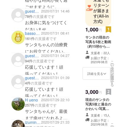
リターン
ごせますように。
が届きま
guesta9ac9e1a9504
2020/07/31 14:46
す
(All-in
78件
の支援者です
方式)
お身体に気をつけてく
1,000
ださいませ。
円
bassoon36
2020/07/31 08:41
サンタの現在の
161件
の支援者です
写真を5枚と動画
サンタちゃんの治療費
（約15秒から30
にお役立てください。
秒）を1本お送り
支援者：22人
guest4356b57104
2020/07/31 04:27
いたします。 治
お届け予定：
療を行った後の
94件
の支援者です
こ
2020年08月
の
活動報告もメー
応援しています！頑
リ
タ
ルに記載いたし
ー
張ってください！
ン
ます。
詳細を見る
を
guest5fd7e97b6cf4
2020/07/31 01:39
選
択
す
4件
の支援者です
る
応援しています！頑
3,000
円
張ってください！
現在のサンタの
H ueno
2020/07/29 22:10
写真5枚と過去の
257件
の支援者です
かわいい写真を2
サンタちゃんが、最後
枚、動画を1本
支援者：15人
まで幸せになれるよう
（15秒～30秒）
お届け予定：
izumin_h_h
2020/07/29 21:33
をお送りしま
こ
応援しています。
2020年08月
の
す。 治療を行っ