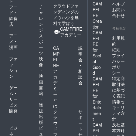
ト
CAM
ヘルプ
クラウドファ
フー
チ
PFI
お問い
ンディングの
ド・
ャ
RE
合わせ
ノウハウを無
飲食
レ
Crea
料で学ぼう
店
ン
tion
各種規定
CAMPFIRE
ジ
CAM
アカデミー
アニ
ス
利用規
PFI
メ・
ポ
約
RE
漫画
ー
CA
説
細則
for
ツ
MP
明
プライ
Soci
ファ
映
FI
会
バシー
al
ッ
像
RE
・
ポリ
Goo
ショ
・
ア
相
シー
d
ン
映
カ
談
特定商
CAM
画
デ
会
取引法
PFI
ゲー
書
ミ
に基づ
RE
ム・
籍
ー
く表記
for
サー
・
と
情報セ
Ente
ビス
雑
は
キュリ
rtain
開発
誌
ク
サ
ティ方
men
出
ラ
ポ
針
t
版
ウ
ー
反社基
CAM
ビジ
ビ
ド
ト
本方針
PFI
ネ
ュ
フ
サ