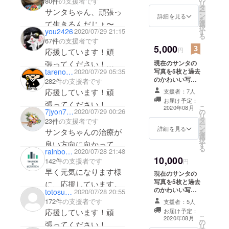
80件
の支援者です
リ
タ
た後の活動報告
サンタちゃん、頑張っ
ー
ン
もメールに記載
詳細を見る
を
て生きるんだじょ〜
選
いたします。
択
you2426
2020/07/29 21:15
す
る
67件
の支援者です
5,000
円
応援しています！頑
張ってください！
現在のサンタの
tarenoumi
2020/07/29 05:35
写真を5枚と過去
リターンは要りません
のかわいい写真2
282件
の支援者です
(^^)
枚と動画1本
応援しています！頑
支援者：7人
（15秒~30秒）
経過報告のみで大丈夫
お届け予定：
張ってください！
と感謝と現在の
こ
2020年08月
7jyon7aaa
2020/07/29 00:26
の
なので。
状況を手書きで
リ
タ
写真にてお送り
23件
の支援者です
ー
頑張りましょう！
ン
します。 治療を
詳細を見る
サンタちゃんの治療が
を
選
行った後の活動
択
良い方向に向かってい
す
報告もメールに
る
rainbowonstage
2020/07/28 21:48
記載いたしま
て本当に嬉しいです。
10,000
142件
の支援者です
す。
円
微力ながら少し支援さ
早く元気になります様
現在のサンタの
せていただければ幸い
写真を5枚と過去
に、応援しています。
のかわいい写真5
totosu225
2020/07/28 20:55
です。サンタちゃんが
枚と動画1本
172件
の支援者です
支援者：5人
元気になって完治する
（15秒~30秒）
応援しています！頑
お届け予定：
と感謝と現在の
ことを心から願ってい
こ
2020年08月
の
状況を手書きで
張ってください！
リ