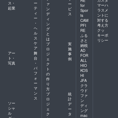
カスタ
RE
ス・
ー
ァ
ー
マーハ
for
起業
テ
ン
ビ
ラスメ
Spor
ィ
デ
ス
ントに
ts
ー
ィ
対する
CAM
・
ン
考え方
PFI
ヘ
グ
クッ
RE
ル
と
キーポ
ふる
ス
は
リシー
さと
ケ
プ
実
納税
ア
ロ
施
AD
アー
舞
ジ
事
FOR
ト・
台
ェ
例
ALL
写真
・
ク
HIO
パ
ト
KOS
フ
の
HI
ォ
作
JFA
ー
り
クラ
マ
方
ウド
ン
プ
統
ファ
ス
ロ
計
ン
ソー
ジ
デ
ディ
シャ
ェ
ー
ング
ル
ク
タ
mac