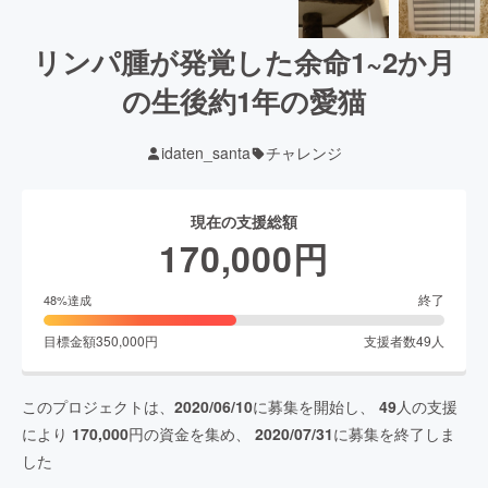
リンパ腫が発覚した余命1~2か月
の生後約1年の愛猫
idaten_santa
チャレンジ
現在の支援総額
170,000
円
終了
48
%達成
目標金額
350,000
円
支援者数
49
人
このプロジェクトは、
2020/06/10
に募集を開始し、
49
人の支援
により
170,000
円の資金を集め、
2020/07/31
に募集を終了しま
した