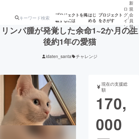
新
ロ
規
グ
会
プロジェクトを掲
はじ
プロジェクト
/
載するには
める
をさがす
イ
員
ン
登
リンパ腫が発覚した余命1~2か月の生
録
後約1年の愛猫
人気のプロ
注目のリ
注目の新着プロ
募集終了が近いプ
もうすぐ公開
idaten_santa
チャレンジ
ジェクト
ターン
ジェクト
ロジェクト
されます
アート・写真
音楽
現在の支援総
額
170,
テクノロジー・ガジェット
ゲーム・サ
000
映像・映画
書籍・雑誌
ビジネス・起業
チャレンジ