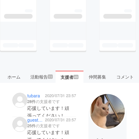
ホーム
活動報告
仲間募集
コメント
支援者
11
49
tubara
2020/07/31 23:57
28件
の支援者です
応援しています！頑
張ってください！
guest3e3e7660d224
2020/07/31 23:57
25件
の支援者です
応援しています！頑