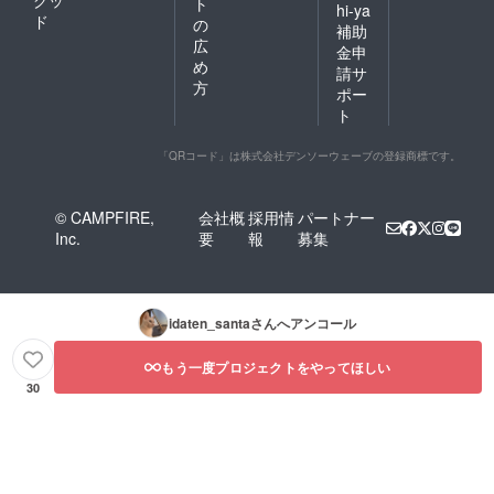
グッ
ト
hi-ya
ド
の
補助
広
金申
め
請サ
方
ポー
ト
「QRコード」は株式会社デンソーウェーブの登録商標です。
© CAMPFIRE,
会社概
採用情
パートナー
Inc.
要
報
募集
idaten_santa
さんへアンコール
もう一度プロジェクトをやってほしい
30