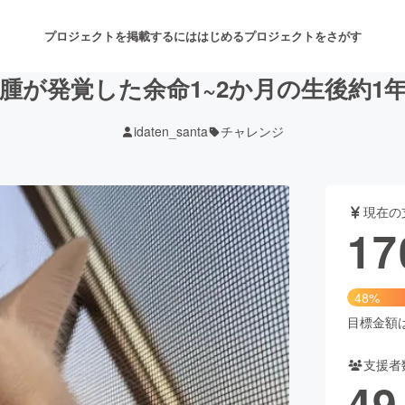
プロジェクトを掲載するには
はじめる
プロジェクトをさがす
腫が発覚した余命1~2か月の生後約1
idaten_santa
チャレンジ
注目のリターン
注目の新着プロジェクト
募集終了が近いプロジェクト
も
現在の
音楽
舞台・パフォーマンス
17
ゲーム・サービス開発
フード・飲食店
48%
書籍・雑誌出版
アニメ・漫画
目標金額は3
支援者
チャレンジ
ビューティー・ヘルスケ
49