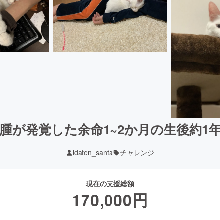
腫が発覚した余命1~2か月の生後約1
idaten_santa
チャレンジ
現在の支援総額
170,000
円