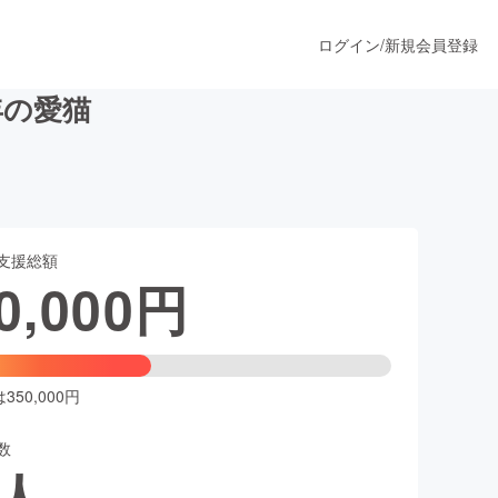
ログイン
/
新規会員登録
年の愛猫
うすぐ公開されます
支援総額
プロダクト
0,000
円
ファッション
スポーツ
50,000円
数
ア
ソーシャルグッド
人