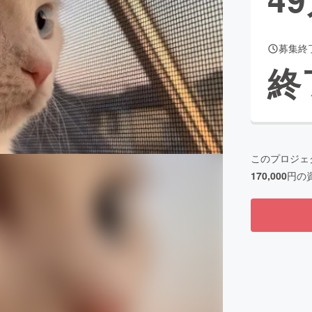
募集終
CAMPFIRE for Social Good
CAMPFIRE Creation
終
CAMPFIREふるさと納税
machi-ya
コミュニティ
このプロジェ
170,000
円の