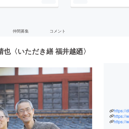
仲間募集
コメント
田靖也〈いただき繕 福井越廼〉
https://
https:/
https:/