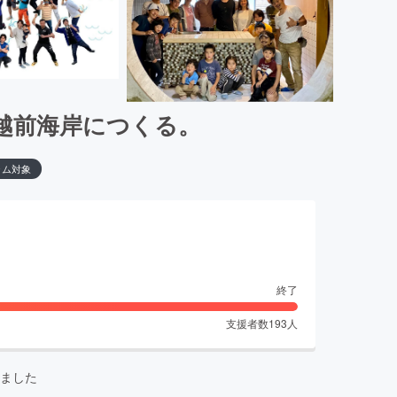
越前海岸につくる。
ラム対象
終了
支援者数
193
人
ました