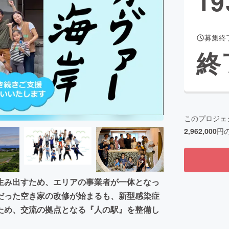
19
募集終
CAMPFIRE for Social Good
CAMPFIRE Creation
終
CAMPFIREふるさと納税
machi-ya
コミュニティ
このプロジェ
2,962,000
円
生み出すため、エリアの事業者が一体となっ
だった空き家の改修が始まるも、新型感染症
ため、交流の拠点となる『人の駅』を整備し