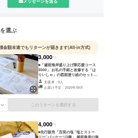
メッセージを送る
を選ぶ
標金額未達でもリターンが届きます
(All-in方式)
3,000
円
■「越前海岸盛り上げ隊応援コース
3000」 お礼の手紙と改修する「は
りいしゃ」の図面塗り絵のセットで
す。 【リターン内容】 ・お礼の手
支援者：9人
紙 ・「はりいしゃ」図面塗り絵
お届け予定：2020年09月
このリターンを選択する
る
4,000
円
■先行販売「百笑の塩 ”塩とストー
リー”パッケージ3種」 越前海岸の海