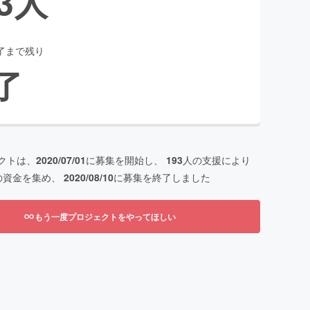
3
人
了まで残り
了
クトは、
2020/07/01
に募集を開始し、
193
人の支援により
の資金を集め、
2020/08/10
に募集を終了しました
もう一度プロジェクトをやってほしい