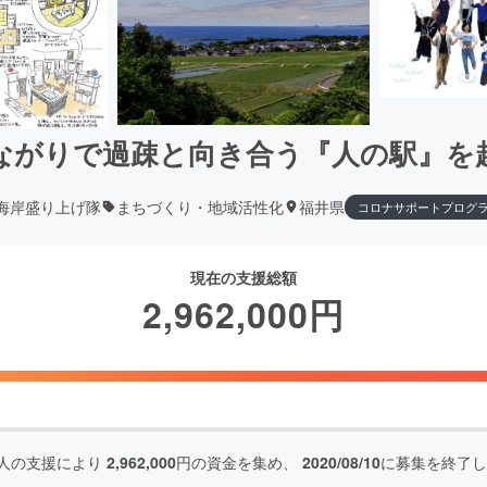
ながりで過疎と向き合う『人の駅』を
海岸盛り上げ隊
まちづくり・地域活性化
福井県
コロナサポートプログ
現在の支援総額
2,962,000
円
人の支援により
2,962,000
円の資金を集め、
2020/08/10
に募集を終了し