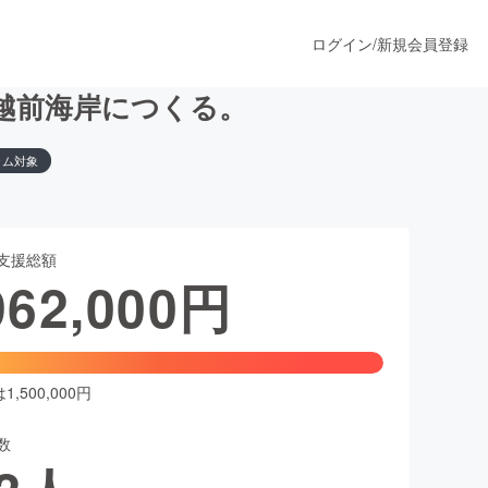
ログイン
/
新規会員登録
越前海岸につくる。
ラム対象
うすぐ公開されます
支援総額
プロダクト
962,000
円
ファッション
スポーツ
,500,000円
数
ア
ソーシャルグッド