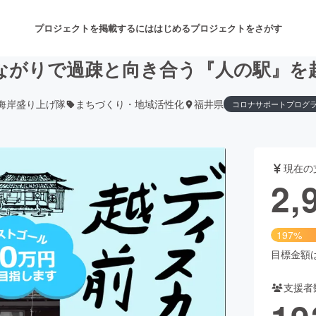
プロジェクトを掲載するには
はじめる
プロジェクトをさがす
ながりで過疎と向き合う『人の駅』を
海岸盛り上げ隊
まちづくり・地域活性化
福井県
コロナサポートプログ
注目のリターン
注目の新着プロジェクト
募集終了が近いプロジェクト
も
現在の
音楽
舞台・パフォーマンス
2,
ゲーム・サービス開発
フード・飲食店
197%
書籍・雑誌出版
アニメ・漫画
目標金額は1
支援者
チャレンジ
ビューティー・ヘルスケ