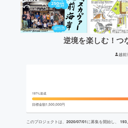
逆境を楽しむ！つ
越前
197
%達成
目標金額
1,500,000
円
このプロジェクトは、
2020/07/01
に募集を開始し、
193