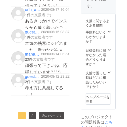
張ってください！
す。
erin_ami_meg
2020/08/17 16:04
1件
の支援者です
あるきっかけでインス
支援に関するよ
くある質問
タから辿り着いたご
guestd1cd75c3d724
2020/08/15 08:37
手数料はいく
縁。ショップで売られ
らかかります
1件
の支援者です
てる子達の現実をもっ
か？
本気の熱意にシビれま
と広めていきたいです
した。微力ながら支援
目標金額に届
manamin323
2020/08/14 06:51
ね。応援しています。
かなかった場
させていただきますｍ
23件
の支援者です
合どうなりま
－－ｍ
すか？
頑張って下さいね、応
現物を楽しみにお待ち
援しています(*^^*)
支援で困った
guest906aa1bc0ac4
2020/08/12 23:22
しております。
時はどこに相
2件
の支援者です
談したらいい
ですか？
考え方に共感してる
よ！
ヘルプページを
応援しています！頑
見る
張ってください！
1
2
次のページ
このプロジェクト
の問題報告は
こち