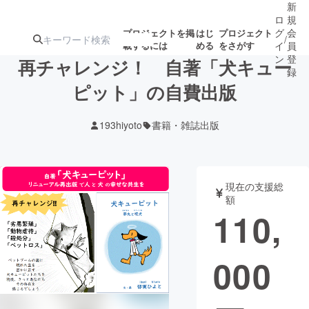
新
ロ
規
グ
会
プロジェクトを掲
はじ
プロジェクト
/
載するには
める
をさがす
イ
員
ン
登
再チャレンジ！ 自著「犬キュー
録
ピット」の自費出版
人気のプロ
注目のリ
注目の新着プロ
募集終了が近いプ
もうすぐ公開
193hiyoto
書籍・雑誌出版
ジェクト
ターン
ジェクト
ロジェクト
されます
アート・写真
音楽
現在の支援総
額
110,
テクノロジー・ガジェット
ゲーム・サ
000
映像・映画
書籍・雑誌
ビジネス・起業
チャレンジ