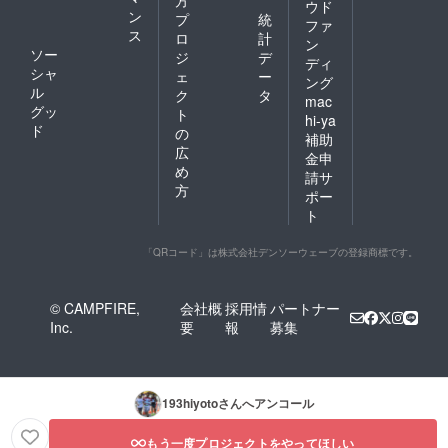
ウド
ン
プ
統
ファ
ス
ロ
計
ン
ソー
ジ
デ
ディ
シャ
ェ
ー
ング
ル
ク
タ
mac
グッ
ト
hi-ya
ド
の
補助
広
金申
め
請サ
方
ポー
ト
「QRコード」は株式会社デンソーウェーブの登録商標です。
© CAMPFIRE,
会社概
採用情
パートナー
Inc.
要
報
募集
193hiyoto
さんへアンコール
もう一度プロジェクトをやってほしい