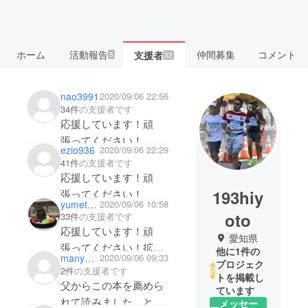
ホーム
活動報告
仲間募集
コメント
支援者
5
32
nao3991
2020/09/06 22:56
34件
の支援者です
応援しています！頑
張ってください！
ezio936
2020/09/06 22:29
41件
の支援者です
応援しています！頑
193hiy
張ってください！
yumeta0401
2020/09/06 10:58
oto
33件
の支援者です
応援しています！頑
愛知県
張ってください！拡散
他に1件の
manyaka01
2020/09/06 09:33
沢山していきますので
プロジェク
2件
の支援者です
トを掲載し
頑張ってくださ
父からこの本を薦めら
ています
い！！！
れて読みました。とて
メッセー