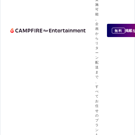
施
可
能
。
企
画
掲載
無料
か
ら
リ
タ
ー
ン
配
送
ま
で
、
す
べ
て
お
任
せ
の
プ
ラ
ン
も