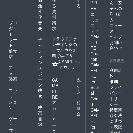
PFI
ん・安
活
る
る
RE
全への
性
資
コ
取り組
化
料
ミュ
み
プロ
音
請
ニ
ニュー
ダク
楽
求
ティ
ス
ト
CAM
ヘルプ
クラウドファ
フー
チ
PFI
お問い
ンディングの
ド・
ャ
RE
合わせ
ノウハウを無
飲食
レ
Crea
料で学ぼう
店
ン
tion
各種規定
CAMPFIRE
ジ
CAM
アカデミー
アニ
ス
利用規
PFI
メ・
ポ
約
RE
漫画
ー
CA
説
細則
for
ツ
MP
明
プライ
Soci
ファ
映
FI
会
バシー
al
ッ
像
RE
・
ポリ
Goo
ショ
・
ア
相
シー
d
ン
映
カ
談
特定商
CAM
画
デ
会
取引法
PFI
ゲー
書
ミ
に基づ
RE
ム・
籍
ー
く表記
for
サー
・
と
情報セ
Ente