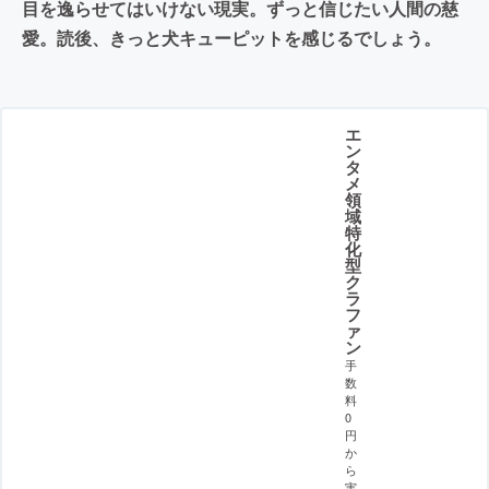
目を逸らせてはいけない現実。ずっと信じたい人間の慈
愛。読後、きっと犬キューピットを感じるでしょう。
エ
ン
タ
メ
領
域
特
化
型
ク
ラ
フ
ァ
ン
手
数
料
0
円
か
ら
実