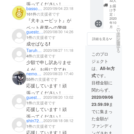
32人
張ってください！
起源の
お届
bassoon36
2020/09/04 23:18
犬』ポ
け予
161件
の支援者です
スト
定：
カード
2020
『犬キューピット』が
年10
こ
ペット産業への警鐘の
月
の
リ
guestc004dae4c5e4
2020/08/30 14:26
タ
第一歩となることを
ー
1件
の支援者です
ン
詳細を見る
を
願っています。
成せばなる❗
選
択
す
Taruhofukuda
2020/08/27 11:18
る
このプロ
4件
の支援者です
ジェクト
少額で申し訳ありませ
は、
All-In方
んが、お役に立てれば
nemosenchou
2020/08/23 17:40
式
です。
幸いです。
55件
の支援者です
目標金額に
応援しています！頑
関わらず、
張ってください！
2020/09/06
guestb25e57ddf1c4
2020/08/20 13:02
1件
の支援者です
23:59:59
ま
応援しています！頑
でに集まっ
張ってください！
た金額が
shin723g
2020/08/18 08:12
ファンディ
1件
の支援者です
応援しています！頑
ングされま