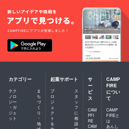
カテゴリー
起案サポート
サ
CAMP
ー
FIRE
テク
ま
プ
ス
ビ
につい
ノロ
ち
ロ
タ
ス
て
ジー
づ
ジ
ッ
・ガ
く
ェ
フ
CAM
CAMP
ジェ
り
ク
に
PFI
FIREと
ット
・
ト
相
RE
は
地
を
談
CAM
あんし
域
作
す