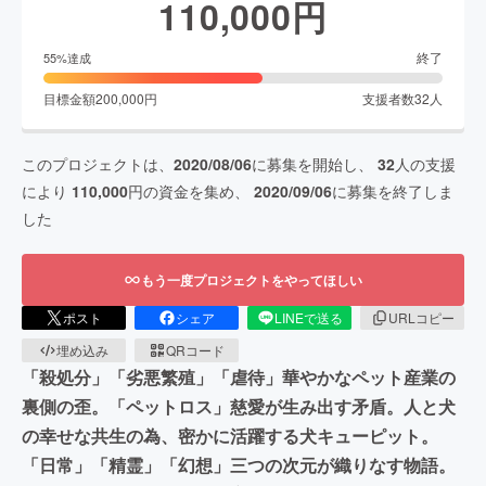
110,000
円
終了
55
%達成
目標金額
200,000
円
支援者数
32
人
このプロジェクトは、
2020/08/06
に募集を開始し、
32
人の支援
により
110,000
円の資金を集め、
2020/09/06
に募集を終了しま
した
もう一度プロジェクトをやってほしい
ポスト
シェア
LINEで送る
URLコピー
埋め込み
QRコード
「殺処分」「劣悪繁殖」「虐待」華やかなペット産業の
裏側の歪。「ペットロス」慈愛が生み出す矛盾。人と犬
の幸せな共生の為、密かに活躍する犬キューピット。
「日常」「精霊」「幻想」三つの次元が織りなす物語。