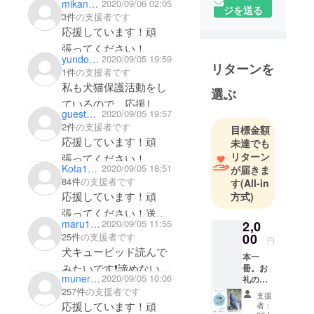
mikanchan9735
2020/09/06 02:05
ジを送る
もいい内容でしたの
3件
の支援者です
で、ぜひ世の中に広ま
応援しています！頑
るといいなと思いま
張ってください！
yundo1218
2020/09/05 19:59
す。少しでもお力にな
リターンを
1件
の支援者です
れれば幸いです(^^)
私も犬猫保護活動をし
選ぶ
ているので、応援して
guest60ce5e9bef64
2020/09/05 19:57
います！頑張ってくだ
2件
の支援者です
目標金額
さい！
応援しています！頑
未達でも
リターン
張ってください！
Kota1925
2020/09/05 18:51
が届きま
84件
の支援者です
す
(All-in
応援しています！頑
方式)
張ってください！送料
maru1192
2020/09/05 11:55
2,0
など経費が発生するリ
00
25件
の支援者です
円
ターンはご辞退させて
犬キューピッド読んで
本一
いただいております。
みたいです❗諦めないで
冊。お
munerinlote
2020/09/05 10:06
礼の
あと一日とかなり厳し
頑張ってくださいね❗応
メー
257件
の支援者です
支援
いですが応援していま
援しています✨
ル。
応援しています！頑
者：
『種の
す❗️頑張って下さい😊