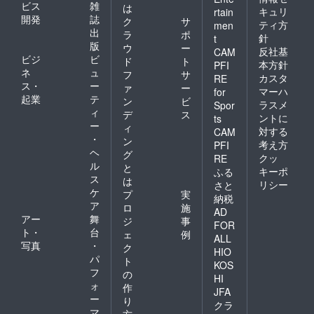
ビス
雑
は
キュリ
rtain
開発
誌
ク
サ
ティ方
men
出
ラ
ポ
針
t
版
ウ
ー
反社基
CAM
ビジ
ビ
ド
ト
本方針
PFI
ネ
ュ
フ
サ
カスタ
RE
ス・
ー
ァ
ー
マーハ
for
起業
テ
ン
ビ
ラスメ
Spor
ィ
デ
ス
ントに
ts
ー
ィ
対する
CAM
・
ン
考え方
PFI
ヘ
グ
クッ
RE
ル
と
キーポ
ふる
ス
は
リシー
さと
ケ
プ
実
納税
ア
ロ
施
AD
アー
舞
ジ
事
FOR
ト・
台
ェ
例
ALL
写真
・
ク
HIO
パ
ト
KOS
フ
の
HI
ォ
作
JFA
ー
り
クラ
マ
方