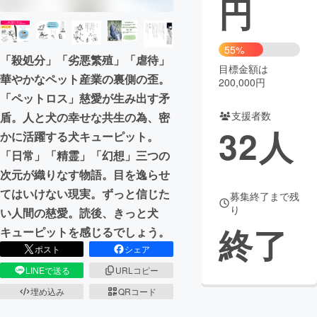
円
まちづくり・地域活性化
55%
「殺処分」「劣悪繁殖」「虐待」
目標金額は
CAMPFIRE for Social Good
CAMPFIRE Creation
華やかなペット産業の裏側の歪。
200,000円
CAMPFIREふるさと納税
machi-ya
コミュニティ
「ペットロス」慈愛が生み出す矛
支援者数
盾。人と犬の幸せな共生の為、密
32
人
かに活躍する犬キューピット。
「日常」「精霊」「幻想」三つの
次元が織りなす物語。目を逸らせ
てはいけない現実。ずっと信じた
募集終了まで残
り
い人間の慈愛。読後、きっと犬
終了
キューピットを感じるでしょう。
ポスト
シェア
LINEで送る
URLコピー
埋め込み
QRコード