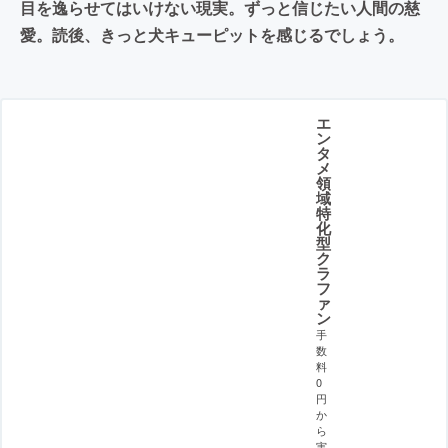
目を逸らせてはいけない現実。ずっと信じたい人間の慈
愛。読後、きっと犬キューピットを感じるでしょう。
エ
ン
タ
メ
領
域
特
化
型
ク
ラ
フ
ァ
ン
手
数
料
0
円
か
ら
実