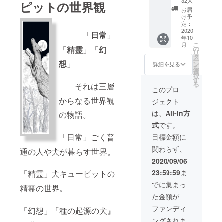
32人
ピットの世界観
起源の
お届
犬』ポ
け予
スト
定：
カード
2020
「
日常
」
年10
こ
月
「
精霊
」「
幻
の
リ
タ
ー
想
」
ン
詳細を見る
を
選
択
す
る
それは三層
このプロ
からなる世界観
ジェクト
は、
All-In方
の物語。
式
です。
「日常」ごく普
目標金額に
関わらず、
通の人や犬が暮らす世界。
2020/09/06
23:59:59
ま
「精霊」犬キューピットの
でに集まっ
精霊の世界。
た金額が
ファンディ
「幻想」『種の起源の犬』
ングされま