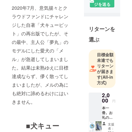
ジを送る
2020年7月、意気揚々とク
ラウドファンドにチャレン
ジした自著「犬キューピッ
リターンを
ト」の再出版でしたが、そ
選ぶ
の最中、主人公「夢丸」の
モデルにした愛犬の「メ
目標金額
ル」が急逝してしまいまし
未達でも
リターン
た。結果は未熟ゆえに目標
が届きま
達成ならず、儚く散ってし
す
(All-in
方式)
まいましたが、メルの為に
も絶対に諦めるわけにはい
2,0
00
きません。
円
本一
冊。お
礼の
メー
■犬キュー
支援
ル。
者：
『種の