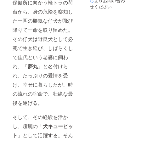
ら
よりお問い合わ
保健所に向かう軽トラの荷
せください
台から、身の危険を察知し
た一匹の勝気な仔犬が飛び
降りて一命を取り留めた。
その仔犬は野良犬として必
死で生き延び、しばらくし
て佳代という老婆に飼わ
れ、「
夢丸
」と名付けら
れ、たっぷりの愛情を受
け、幸せに暮らしたが、時
の流れの宿命で、壮絶な最
後を遂げる。
そして、その経験を活か
し、凄腕の「
犬キューピッ
ト
」として活躍する。そん