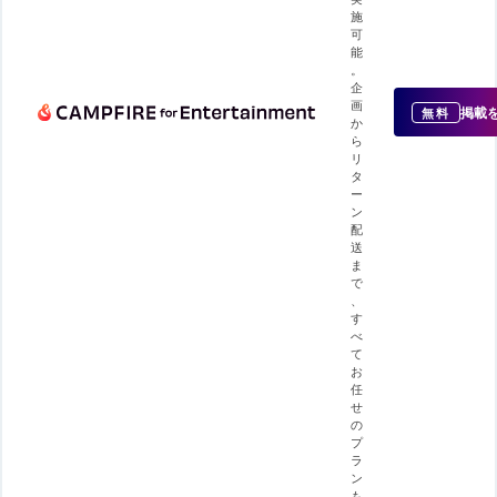
施
可
能
。
企
画
掲載
無料
か
ら
リ
タ
ー
ン
配
送
ま
で
、
す
べ
て
お
任
せ
の
プ
ラ
ン
も