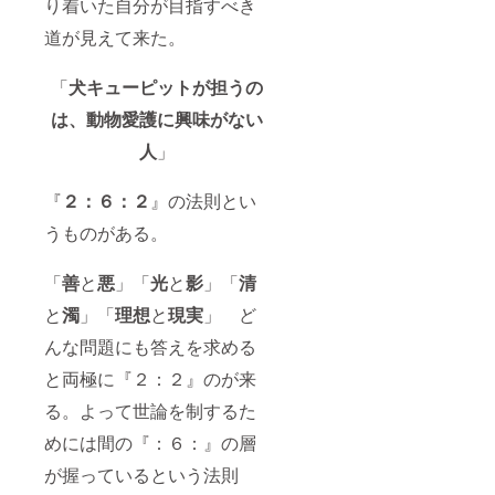
り着いた自分が目指すべき
道が見えて来た。
「
犬キューピットが担うの
は、動物愛護に興味がない
人
」
『
２：６：２
』の法則とい
うものがある。
「
善
と
悪
」「
光
と
影
」「
清
と
濁
」「
理想
と
現実
」 ど
んな問題にも答えを求める
と両極に『２：２』のが来
る。よって世論を制するた
めには間の『：６：』の層
が握っているという法則