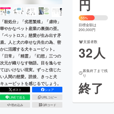
円
まちづくり・地域活性化
55%
「殺処分」「劣悪繁殖」「虐待」
目標金額は
CAMPFIRE for Social Good
CAMPFIRE Creation
華やかなペット産業の裏側の歪。
200,000円
CAMPFIREふるさと納税
machi-ya
コミュニティ
「ペットロス」慈愛が生み出す矛
支援者数
盾。人と犬の幸せな共生の為、密
32
人
かに活躍する犬キューピット。
「日常」「精霊」「幻想」三つの
次元が織りなす物語。目を逸らせ
てはいけない現実。ずっと信じた
募集終了まで残
り
い人間の慈愛。読後、きっと犬
終了
キューピットを感じるでしょう。
ポスト
シェア
LINEで送る
URLコピー
埋め込み
QRコード