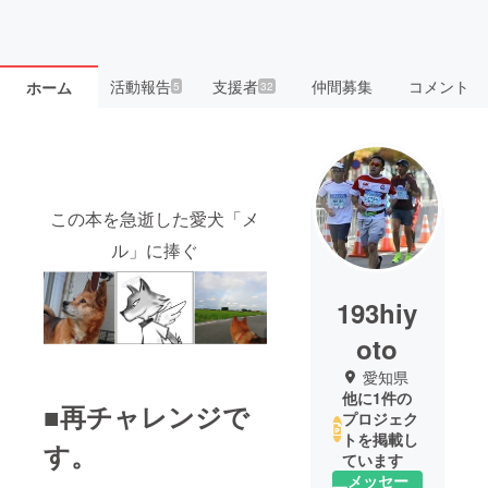
活動報告
支援者
仲間募集
コメント
ホーム
5
32
この本を急逝した愛犬「メ
ル」に捧ぐ
193hiy
oto
愛知県
他に1件の
■再チャレンジで
プロジェク
トを掲載し
す。
ています
メッセー