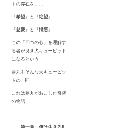
トの存在を……
『
希望
』と『
絶望
』
『
慈愛
』と『
憎悪
』
この「四つの心」を理解す
る者が良き犬キューピット
になるという
夢丸もそんな犬キューピッ
トの一匹
これは夢丸がおこした奇跡
の物語
第一章 俺は生きる‼