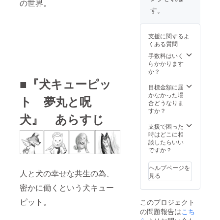
の世界。
す。
支援に関するよ
くある質問
手数料はいく
らかかります
か？
■『犬キューピッ
目標金額に届
かなかった場
ト 夢丸と呪
合どうなりま
すか？
犬』 あらすじ
支援で困った
時はどこに相
談したらいい
ですか？
ヘルプページを
人と犬の幸せな共生の為、
見る
密かに働くという犬キュー
ピット。
このプロジェクト
の問題報告は
こち