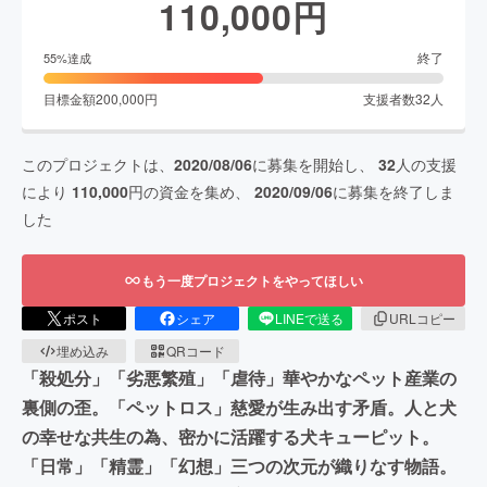
110,000
円
終了
55
%達成
目標金額
200,000
円
支援者数
32
人
このプロジェクトは、
2020/08/06
に募集を開始し、
32
人の支援
により
110,000
円の資金を集め、
2020/09/06
に募集を終了しま
した
もう一度プロジェクトをやってほしい
ポスト
シェア
LINEで送る
URLコピー
埋め込み
QRコード
「殺処分」「劣悪繁殖」「虐待」華やかなペット産業の
裏側の歪。「ペットロス」慈愛が生み出す矛盾。人と犬
の幸せな共生の為、密かに活躍する犬キューピット。
「日常」「精霊」「幻想」三つの次元が織りなす物語。