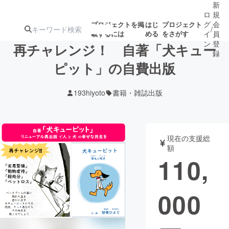
新
ロ
規
グ
会
プロジェクトを掲
はじ
プロジェクト
/
載するには
める
をさがす
イ
員
ン
登
再チャレンジ！ 自著「犬キュー
録
ピット」の自費出版
人気のプロ
注目のリ
注目の新着プロ
募集終了が近いプ
もうすぐ公開
193hiyoto
書籍・雑誌出版
ジェクト
ターン
ジェクト
ロジェクト
されます
アート・写真
音楽
現在の支援総
額
110,
テクノロジー・ガジェット
ゲーム・サ
000
映像・映画
書籍・雑誌
ビジネス・起業
チャレンジ